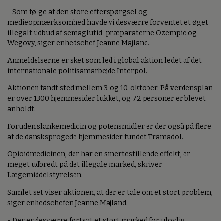
- Som følge af den store efterspørgsel og
medieopmærksomhed havde vi desværre forventet et øget
illegalt udbud af semaglutid-præparaterne Ozempic og
Wegovy, siger enhedschef Jeanne Majland.
Anmeldelserne er sket som led i global aktion ledet af det
internationale politisamarbejde Interpol.
Aktionen fandt sted mellem 3. og 10. oktober. På verdensplan
er over 1300 hjemmesider lukket, og 72 personer er blevet
anholdt.
Foruden slankemedicin og potensmidler er der også på flere
af de dansksprogede hjemmesider fundet Tramadol.
Opioidmedicinen, der har en smertestillende effekt, er
meget udbredt på det illegale marked, skriver
Lægemiddelstyrelsen.
Samlet set viser aktionen, at der er tale om et stort problem,
siger enhedschefen Jeanne Majland.
- Der er desværre fortsat et stort marked for ulovlig