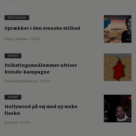
Mest læste
Kommentar
Sprækker i den svenske stilhed
Kajsa Li Paludan
/ 19.5.26
Artikel
Folketingsmedlemmer afviser
kvinde-kampagne
Daniel Holst Pinderup
/ 13.5.26
Artikel
Hollywood på vej med ny woke
fiasko
Jan Lund
/ 17.5.26