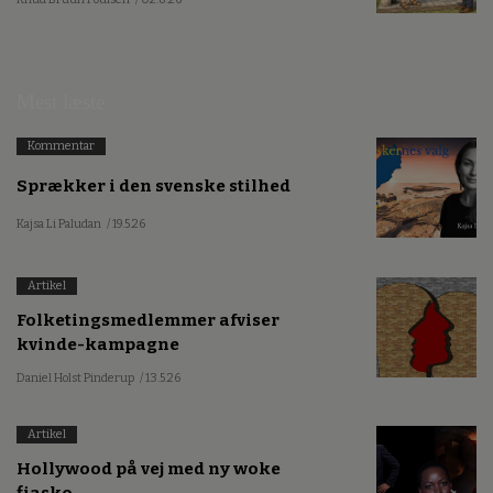
Mest læste
Kommentar
Sprækker i den svenske stilhed
Kajsa Li Paludan
/ 19.5.26
Artikel
Folketingsmedlemmer afviser
kvinde-kampagne
Daniel Holst Pinderup
/ 13.5.26
Artikel
Hollywood på vej med ny woke