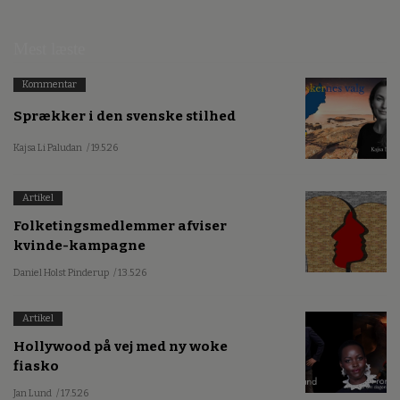
Mest læste
Kommentar
Sprækker i den svenske stilhed
Kajsa Li Paludan
/ 19.5.26
Artikel
Folketingsmedlemmer afviser
kvinde-kampagne
Daniel Holst Pinderup
/ 13.5.26
Artikel
Hollywood på vej med ny woke
fiasko
Jan Lund
/ 17.5.26