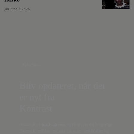
fiasko
Jan Lund
/ 17.5.26
Nyhedsbrev
Bliv opdateret, når der
er nyt fra
Kontrast
Indtast din
e-mail-adresse,
og få nyt fra det borgerlige
Danmark, artikler, analyser, debatter, anmeldelser og