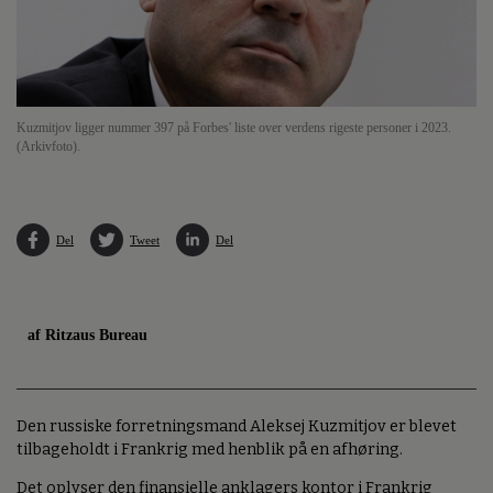
Kuzmitjov ligger nummer 397 på Forbes' liste over verdens rigeste personer i 2023.
(Arkivfoto).
Del
Tweet
Del
af Ritzaus Bureau
Den russiske forretningsmand Aleksej Kuzmitjov er blevet
tilbageholdt i Frankrig med henblik på en afhøring.
Det oplyser den finansielle anklagers kontor i Frankrig