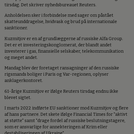
tirsdag. Det skriver nyhedsbureauet Reuters.
Anholdelsen sker i forbindelse med sager om påstået
skatteunddragelse, hvidvask og brud på internationale
sanktioner.
Kuzmitjov er en af grundlæggerne af russiske Alfa Group.
Det er et investeringskonglomerat, der blandt andet
investerer i gas, finansielle selskaber, telekommunikation
og meget andet.
Mandag blev der foretaget ransagninger af den russiske
rigsmands boliger i Paris og Var-regionen, oplyser
anklagerkontoret.
61-årige Kuzmitjov er ifølge Reuters tirsdag endnu ikke
blevet sigtet.
I marts 2022 indførte EU sanktioner mod Kuzmitjov og flere
af hans partnere. Det skete ifølge Financial Times for "aktivt
at støtte" samt "drage fordel af russiske beslutningstagere,
som er ansvarlige for annekteringen af Krim eller
destabiliseringen af Ukraine".