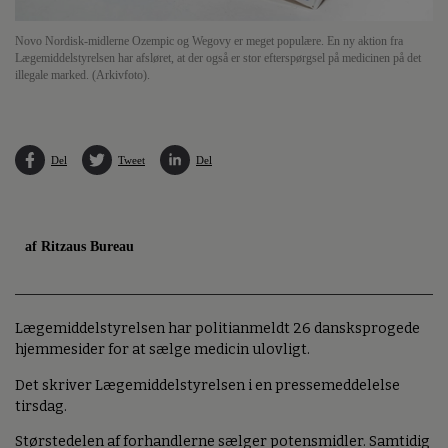
Novo Nordisk-midlerne Ozempic og Wegovy er meget populære. En ny aktion fra
Lægemiddelstyrelsen har afsløret, at der også er stor efterspørgsel på medicinen på det
illegale marked. (Arkivfoto).
Del
Tweet
Del
af Ritzaus Bureau
Lægemiddelstyrelsen har politianmeldt 26 dansksprogede
hjemmesider for at sælge medicin ulovligt.
Det skriver Lægemiddelstyrelsen i en pressemeddelelse
tirsdag.
Størstedelen af forhandlerne sælger potensmidler. Samtidig