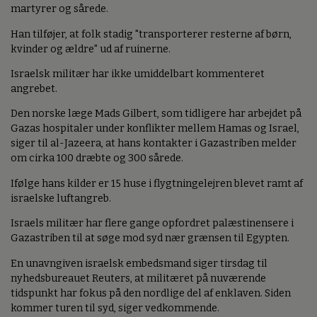
martyrer og sårede.
Han tilføjer, at folk stadig "transporterer resterne af børn,
kvinder og ældre" ud af ruinerne.
Israelsk militær har ikke umiddelbart kommenteret
angrebet.
Den norske læge Mads Gilbert, som tidligere har arbejdet på
Gazas hospitaler under konflikter mellem Hamas og Israel,
siger til al-Jazeera, at hans kontakter i Gazastriben melder
om cirka 100 dræbte og 300 sårede.
Ifølge hans kilder er 15 huse i flygtningelejren blevet ramt af
israelske luftangreb.
Israels militær har flere gange opfordret palæstinensere i
Gazastriben til at søge mod syd nær grænsen til Egypten.
En unavngiven israelsk embedsmand siger tirsdag til
nyhedsbureauet Reuters, at militæret på nuværende
tidspunkt har fokus på den nordlige del af enklaven. Siden
kommer turen til syd, siger vedkommende.