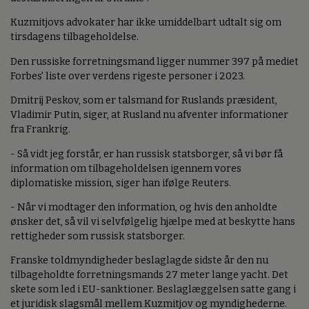
Kuzmitjovs advokater har ikke umiddelbart udtalt sig om
tirsdagens tilbageholdelse.
Den russiske forretningsmand ligger nummer 397 på mediet
Forbes' liste over verdens rigeste personer i 2023.
Dmitrij Peskov, som er talsmand for Ruslands præsident,
Vladimir Putin, siger, at Rusland nu afventer informationer
fra Frankrig.
- Så vidt jeg forstår, er han russisk statsborger, så vi bør få
information om tilbageholdelsen igennem vores
diplomatiske mission, siger han ifølge Reuters.
- Når vi modtager den information, og hvis den anholdte
ønsker det, så vil vi selvfølgelig hjælpe med at beskytte hans
rettigheder som russisk statsborger.
Franske toldmyndigheder beslaglagde sidste år den nu
tilbageholdte forretningsmands 27 meter lange yacht. Det
skete som led i EU-sanktioner. Beslaglæggelsen satte gang i
et juridisk slagsmål mellem Kuzmitjov og myndighederne.