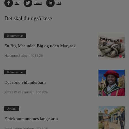
Del
Tweet
Del
Det skal du også læse
Kommentar
En Big Mac uden Big og uden Mac, tak
Marianne Stidsen
/ 05.8.26
Kommentar
Det sorte vidunderbarn
Jesper W. Rasmussen
/ 05.8.26
Artikel
Feriekommunernes lange arm
Knud Bruun Poulsen
/ 02.8.26