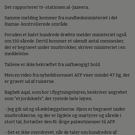
Det rapporterer tv-stationen al-Jazeera.
Samme melding kommer fra sundhedsministeriet i det
Hamas-kontrollerede område.
Foruden et halvt hundrede dræbte melder ministeriet også
om 150 sårede. Dertil kommer et ukendt antal mennesker,
der er begravet under murbrokker, skriver ministeriet i en
meddelelse.
Tallene er ikke bekræftet fra uafhængigt hold.
Men en video fra nyhedsbureauet AFP viser mindst 47 lig, der
er gravet ud af ruinerne.
Ragheb Aqal, som bor i flygtningelejren, beskriver angrebet
som "et jordskælv", der rystede hele lejren.
- Jeg gik ud og så ødelæggelserne. Hjem er begravet under
murbrokkerne, og der er ligdele og martyrer og sårede i
stort tal, fortæller den 41-årige palæstinenser til AFP.
- Det er ikke overdrevet, når de taler om hundredvis af