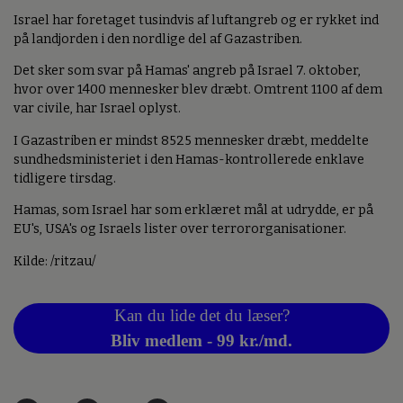
Israel har foretaget tusindvis af luftangreb og er rykket ind
på landjorden i den nordlige del af Gazastriben.
Det sker som svar på Hamas' angreb på Israel 7. oktober,
hvor over 1400 mennesker blev dræbt. Omtrent 1100 af dem
var civile, har Israel oplyst.
I Gazastriben er mindst 8525 mennesker dræbt, meddelte
sundhedsministeriet i den Hamas-kontrollerede enklave
tidligere tirsdag.
Hamas, som Israel har som erklæret mål at udrydde, er på
EU's, USA's og Israels lister over terrororganisationer.
Kilde: /ritzau/
Kan du lide det du læser?
Bliv medlem - 99 kr./md.