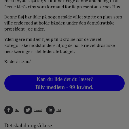
mest loyale støtter, vil kunne bruge denne anledning til at
fjerne McCarthy som formand for Repræsentanternes Hus.
Denne fløj har ikke på nogen måde villet støtte en plan, som
ville ende med at holde hånden under den demokratiske
præsident, Joe Biden.
Yderligere militær hjælp til Ukraine har de været
kategoriske modstandere af, og de har krævet drastiske
nedskæringer i det føderale budget.
Kilde: /ritzau/
Kan du lide det du læser?
Bliv medlem - 99 kr./md.
Del
Tweet
Del
Det skal du også læse