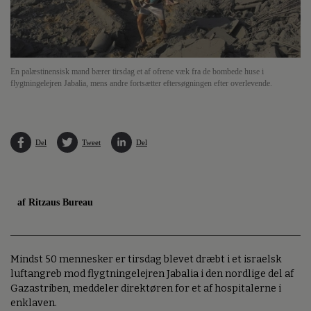
En palæstinensisk mand bærer tirsdag et af ofrene væk fra de bombede huse i
flygtningelejren Jabalia, mens andre fortsætter eftersøgningen efter overlevende.
Del
Tweet
Del
af Ritzaus Bureau
Mindst 50 mennesker er tirsdag blevet dræbt i et israelsk
luftangreb mod flygtningelejren Jabalia i den nordlige del af
Gazastriben, meddeler direktøren for et af hospitalerne i
enklaven.