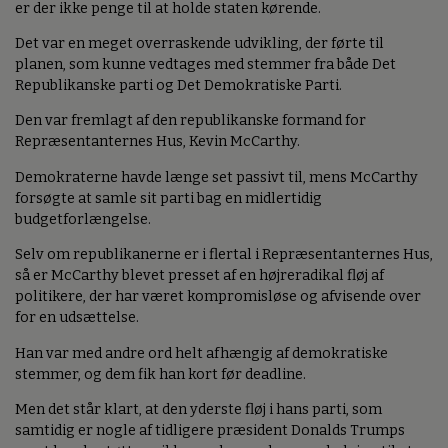
er der ikke penge til at holde staten kørende.
Det var en meget overraskende udvikling, der førte til
planen, som kunne vedtages med stemmer fra både Det
Republikanske parti og Det Demokratiske Parti.
Den var fremlagt af den republikanske formand for
Repræsentanternes Hus, Kevin McCarthy.
Demokraterne havde længe set passivt til, mens McCarthy
forsøgte at samle sit parti bag en midlertidig
budgetforlængelse.
Selv om republikanerne er i flertal i Repræsentanternes Hus,
så er McCarthy blevet presset af en højreradikal fløj af
politikere, der har været kompromisløse og afvisende over
for en udsættelse.
Han var med andre ord helt afhængig af demokratiske
stemmer, og dem fik han kort før deadline.
Men det står klart, at den yderste fløj i hans parti, som
samtidig er nogle af tidligere præsident Donalds Trumps