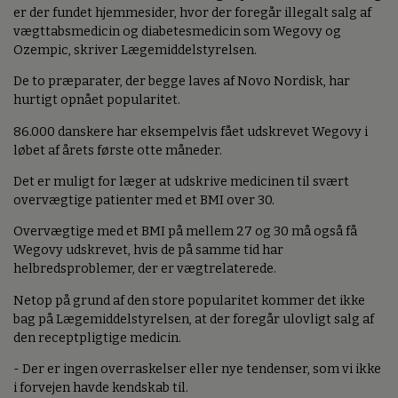
er der fundet hjemmesider, hvor der foregår illegalt salg af
vægttabsmedicin og diabetesmedicin som Wegovy og
Ozempic, skriver Lægemiddelstyrelsen.
De to præparater, der begge laves af Novo Nordisk, har
hurtigt opnået popularitet.
86.000 danskere har eksempelvis fået udskrevet Wegovy i
løbet af årets første otte måneder.
Det er muligt for læger at udskrive medicinen til svært
overvægtige patienter med et BMI over 30.
Overvægtige med et BMI på mellem 27 og 30 må også få
Wegovy udskrevet, hvis de på samme tid har
helbredsproblemer, der er vægtrelaterede.
Netop på grund af den store popularitet kommer det ikke
bag på Lægemiddelstyrelsen, at der foregår ulovligt salg af
den receptpligtige medicin.
- Der er ingen overraskelser eller nye tendenser, som vi ikke
i forvejen havde kendskab til.