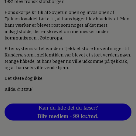
1981 blev fransk statsborger.
Hans skarpe kritik af Sovjetunionen og invasionen af
Tjekkoslovakiet førte til, at hans bøger blev blacklistet. Men
hans værker er blevet rost som noget af det mest
indsigtsfulde, der er skrevet om mennesker under
kommunismen i Østeuropa.
Efter systemskiftet var der i Tjekkiet store forventninger til
Kundera, som i mellemtiden var blevet et stort verdensnavn.
Mange håbede, at hans bøger nu ville udkomme på tjekkisk,
og at han selv ville vende hjem.
Det skete dog ikke.
Kilde: /ritzau/
Kan du lide det du læser?
Bliv medlem - 99 kr./md.