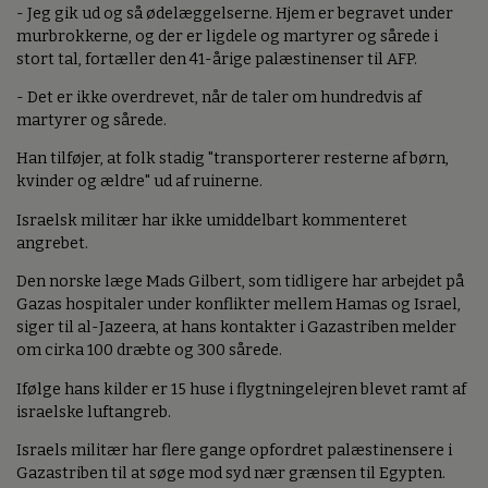
- Jeg gik ud og så ødelæggelserne. Hjem er begravet under
murbrokkerne, og der er ligdele og martyrer og sårede i
stort tal, fortæller den 41-årige palæstinenser til AFP.
- Det er ikke overdrevet, når de taler om hundredvis af
martyrer og sårede.
Han tilføjer, at folk stadig "transporterer resterne af børn,
kvinder og ældre" ud af ruinerne.
Israelsk militær har ikke umiddelbart kommenteret
angrebet.
Den norske læge Mads Gilbert, som tidligere har arbejdet på
Gazas hospitaler under konflikter mellem Hamas og Israel,
siger til al-Jazeera, at hans kontakter i Gazastriben melder
om cirka 100 dræbte og 300 sårede.
Ifølge hans kilder er 15 huse i flygtningelejren blevet ramt af
israelske luftangreb.
Israels militær har flere gange opfordret palæstinensere i
Gazastriben til at søge mod syd nær grænsen til Egypten.