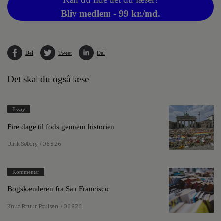
Bliv medlem - 99 kr./md.
Del
Tweet
Del
Det skal du også læse
Essay
Fire dage til fods gennem historien
Ulrik Søberg
/ 06.8.26
Kommentar
Bogskænderen fra San Francisco
Knud Bruun Poulsen
/ 06.8.26