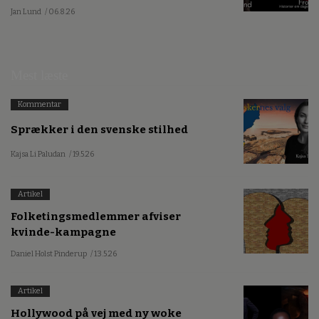
Jan Lund
/ 06.8.26
Mest læste
Kommentar
Sprækker i den svenske stilhed
Kajsa Li Paludan
/ 19.5.26
Artikel
Folketingsmedlemmer afviser
kvinde-kampagne
Daniel Holst Pinderup
/ 13.5.26
Artikel
Hollywood på vej med ny woke