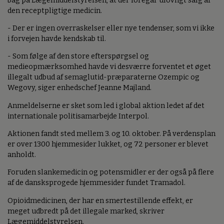
bag på Lægemiddelstyrelsen, at der foregår ulovligt salg af
den receptpligtige medicin.
- Der er ingen overraskelser eller nye tendenser, som vi ikke
i forvejen havde kendskab til.
- Som følge af den store efterspørgsel og
medieopmærksomhed havde vi desværre forventet et øget
illegalt udbud af semaglutid-præparaterne Ozempic og
Wegovy, siger enhedschef Jeanne Majland.
Anmeldelserne er sket som led i global aktion ledet af det
internationale politisamarbejde Interpol.
Aktionen fandt sted mellem 3. og 10. oktober. På verdensplan
er over 1300 hjemmesider lukket, og 72 personer er blevet
anholdt.
Foruden slankemedicin og potensmidler er der også på flere
af de dansksprogede hjemmesider fundet Tramadol.
Opioidmedicinen, der har en smertestillende effekt, er
meget udbredt på det illegale marked, skriver
Lægemiddelstyrelsen.