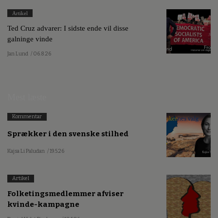
Artikel
Ted Cruz advarer: I sidste ende vil disse
galninge vinde
Jan Lund
/ 06.8.26
Mest læste
Kommentar
Sprækker i den svenske stilhed
Kajsa Li Paludan
/ 19.5.26
Artikel
Folketingsmedlemmer afviser
kvinde-kampagne