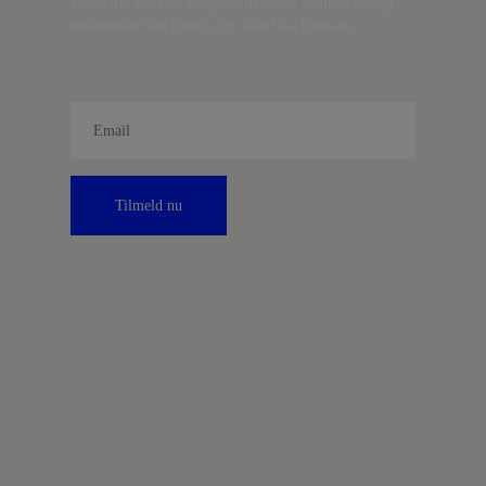
Danmark, artikler, analyser, debatter, anmeldelser og
information om fordele og tilbud fra Kontrast.
Tilmeld nu