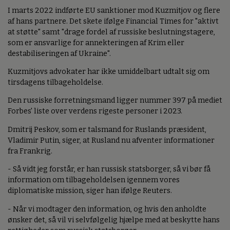
I marts 2022 indførte EU sanktioner mod Kuzmitjov og flere
af hans partnere. Det skete ifølge Financial Times for "aktivt
at støtte" samt "drage fordel af russiske beslutningstagere,
som er ansvarlige for annekteringen af Krim eller
destabiliseringen af Ukraine".
Kuzmitjovs advokater har ikke umiddelbart udtalt sig om
tirsdagens tilbageholdelse.
Den russiske forretningsmand ligger nummer 397 på mediet
Forbes' liste over verdens rigeste personer i 2023.
Dmitrij Peskov, som er talsmand for Ruslands præsident,
Vladimir Putin, siger, at Rusland nu afventer informationer
fra Frankrig.
- Så vidt jeg forstår, er han russisk statsborger, så vi bør få
information om tilbageholdelsen igennem vores
diplomatiske mission, siger han ifølge Reuters.
- Når vi modtager den information, og hvis den anholdte
ønsker det, så vil vi selvfølgelig hjælpe med at beskytte hans