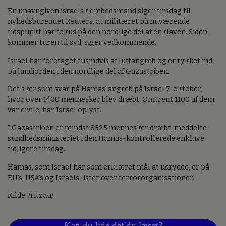
En unavngiven israelsk embedsmand siger tirsdag til
nyhedsbureauet Reuters, at militæret på nuværende
tidspunkt har fokus på den nordlige del af enklaven. Siden
kommer turen til syd, siger vedkommende.
Israel har foretaget tusindvis af luftangreb og er rykket ind
på landjorden i den nordlige del af Gazastriben.
Det sker som svar på Hamas' angreb på Israel 7. oktober,
hvor over 1400 mennesker blev dræbt. Omtrent 1100 af dem
var civile, har Israel oplyst.
I Gazastriben er mindst 8525 mennesker dræbt, meddelte
sundhedsministeriet i den Hamas-kontrollerede enklave
tidligere tirsdag.
Hamas, som Israel har som erklæret mål at udrydde, er på
EU's, USA's og Israels lister over terrororganisationer.
Kilde: /ritzau/
Kan du lide det du læser?