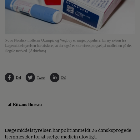
Novo Nordisk-midlerne Ozempic og Wegovy er meget populære. En ny aktion fra
Lægemiddelstyrelsen har afsløret, at der også er stor efterspørgsel på medicinen på det
illegale marked. (Arkivfoto).
Del
Tweet
Del
af Ritzaus Bureau
Lægemiddelstyrelsen har politianmeldt 26 dansksprogede
hjemmesider for at sælge medicin ulovligt.