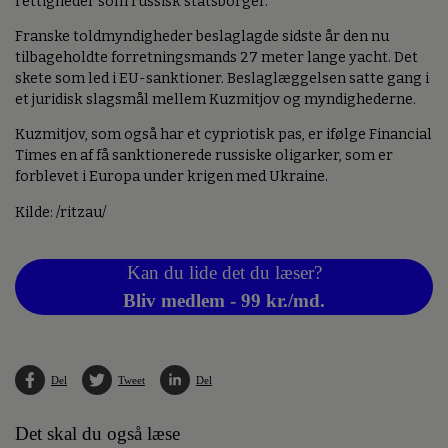
rettigheder som russisk statsborger.
Franske toldmyndigheder beslaglagde sidste år den nu
tilbageholdte forretningsmands 27 meter lange yacht. Det
skete som led i EU-sanktioner. Beslaglæggelsen satte gang i
et juridisk slagsmål mellem Kuzmitjov og myndighederne.
Kuzmitjov, som også har et cypriotisk pas, er ifølge Financial
Times en af få sanktionerede russiske oligarker, som er
forblevet i Europa under krigen med Ukraine.
Kilde: /ritzau/
Kan du lide det du læser?
Bliv medlem - 99 kr./md.
Del
Tweet
Del
Det skal du også læse