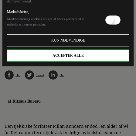
der bliver besøgt.
Markedsføring
Markedsførings cookies bruges af vores partnere til at
målrette annoncer på siden.
KUN NØDVENDIGE
Milan Kundera var systemkritker i det kommunistiske Tjekkoslovakiet og flygtede i
1975 til Frankrig. (Arkivfoto).
ACCEPTER ALLE
Del
Tweet
Del
af Ritzaus Bureau
Den tjekkiske forfatter Milan Kundera er død i en alder af 94
år. Det rapporterer tjekkisk tv ifølge nyhedsbureauerne