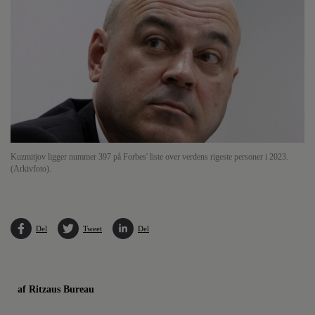
Kuzmitjov ligger nummer 397 på Forbes' liste over verdens rigeste personer i 2023.
(Arkivfoto).
Del
Tweet
Del
af Ritzaus Bureau