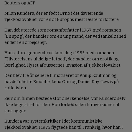
Reuters og AFP.
Milan Kundera, der er født i Brno i det daværende
Tjekkoslovakiet, var en af Europas mest læste forfattere.
Han debuterede som romanforfatter i 1967 med romanen
"En spøg", der handler om en ung mand, der ved tankeløshed
ender i en arbejdslejr.
Hans store gennembrud kom dog i 1985 med romanen
"Tilværelsens ulidelige lethed", der handler om erotik og
kærlighed i lyset af russernes invasion af Tjekkoslovakiet.
Den blev tre år senere filmatiseret af Philip Kaufman og
havde Juliette Binoche, Lena Olin og Daniel Day-Lewis på
rollelisten.
Selv om filmen høstede stor anerkendelse, var Kundera selv
ikke begejstret for den. Han forbød siden filmversioner af
sine bøger.
Kundera var systemkritiker i det kommunistiske
Tjekkoslovakiet. I 1975 flygtede han til Frankrig, hvor han i