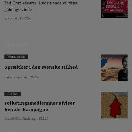
Ted Cruz advarer: I sidste ende vil disse
galninge vinde
Jan Lund
/ 06.8.26
Mest læste
Kommentar
Sprækker i den svenske stilhed
Kajsa Li Paludan
/ 19.5.26
Artikel
Folketingsmedlemmer afviser
kvinde-kampagne
Daniel Holst Pinderup
/ 13.5.26