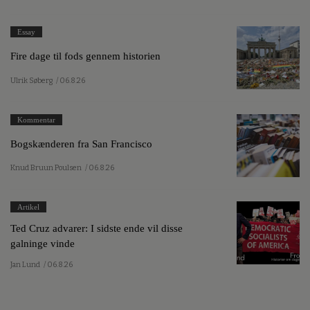
Essay
Fire dage til fods gennem historien
Ulrik Søberg
/ 06.8.26
Kommentar
Bogskænderen fra San Francisco
Knud Bruun Poulsen
/ 06.8.26
Artikel
Ted Cruz advarer: I sidste ende vil disse
galninge vinde
Jan Lund
/ 06.8.26