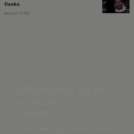
fiasko
Jan Lund
/ 17.5.26
Nyhedsbrev
Bliv opdateret, når der
er nyt fra
Kontrast
Indtast din
e-mail-adresse,
og få nyt fra det borgerlige