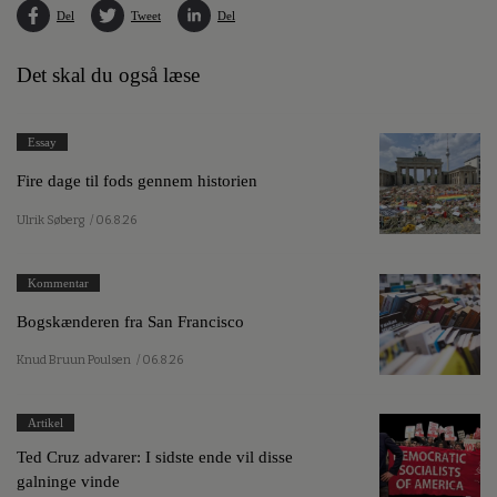
Del
Tweet
Del
Det skal du også læse
Essay
Fire dage til fods gennem historien
Ulrik Søberg
/ 06.8.26
Kommentar
Bogskænderen fra San Francisco
Knud Bruun Poulsen
/ 06.8.26
Artikel
Ted Cruz advarer: I sidste ende vil disse
galninge vinde