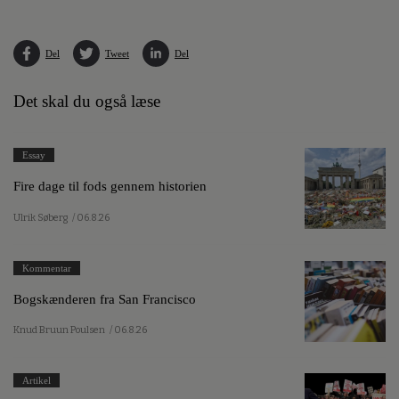
Del
Tweet
Del
Det skal du også læse
Essay
Fire dage til fods gennem historien
Ulrik Søberg
/ 06.8.26
Kommentar
Bogskænderen fra San Francisco
Knud Bruun Poulsen
/ 06.8.26
Artikel