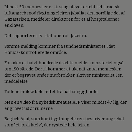
Mindst 50 mennesker er tirsdag blevet dræbt i et israelsk
luftangreb mod flygtningelejren Jabalia i den nordlige del af
Gazastriben, meddeler direktøren for et af hospitalerne i
enklaven.
Det rapporterer tv-stationen al-Jazeera.
Samme melding kommer fra sundhedsministeriet i det
Hamas-kontrollerede område.
Foruden et halvt hundrede dræbte melder ministeriet også
om 150 sårede. Dertil kommer et ukendt antal mennesker,
der er begravet under murbrokker, skriver ministeriet i en
meddelelse.
Tallene er ikke bekræftet fra uafhængigt hold.
Men en video fra nyhedsbureauet AFP viser mindst 47 lig, der
er gravet ud af ruinerne.
Ragheb Aqal, som bor i flygtningelejren, beskriver angrebet
som "et jordskælv", der rystede hele lejren.