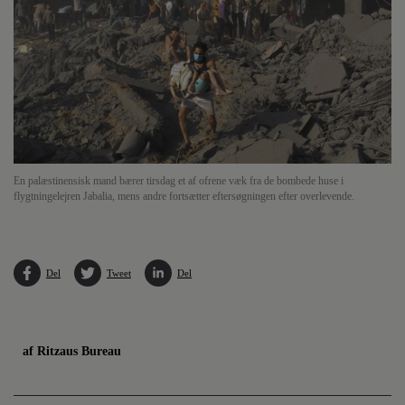
En palæstinensisk mand bærer tirsdag et af ofrene væk fra de bombede huse i
flygtningelejren Jabalia, mens andre fortsætter eftersøgningen efter overlevende.
Del
Tweet
Del
af Ritzaus Bureau