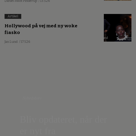
Daniel Holst Pinderup
/ 13.5.26
Artikel
Hollywood på vej med ny woke
fiasko
Jan Lund
/ 17.5.26
Nyhedsbrev
Bliv opdateret, når der
er nyt fra