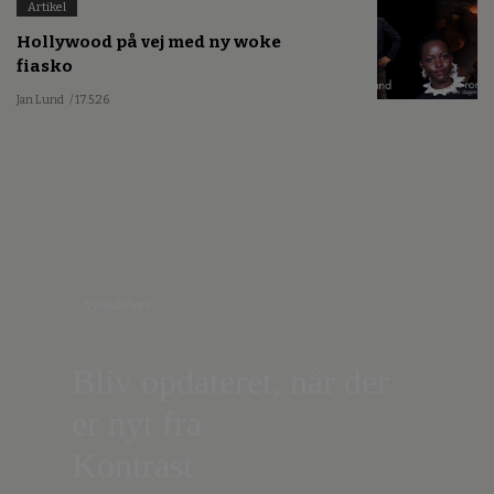
Artikel
Hollywood på vej med ny woke
fiasko
Jan Lund
/ 17.5.26
Nyhedsbrev
Bliv opdateret, når der
er nyt fra
Kontrast