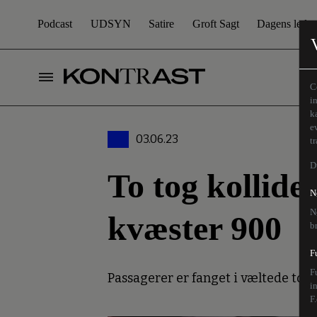
Podcast
UDSYN
Satire
Groft Sagt
Dagens leder
C
i
k
e
03.06.23
t
D
To tog kollide
N
N
kvæster 900
b
F
F
Passagerer er fanget i væltede tog
i
F