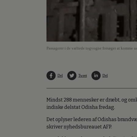
Passagerer i de væltede togvogne forsøger at komme ud
Del
Tweet
Del
Mindst 288 mennesker er dræbt, og omkr
indiske delstat Odisha fredag.
Det oplyser lederen af Odishas brandvæ
skriver nyhedsbureauet AFP.