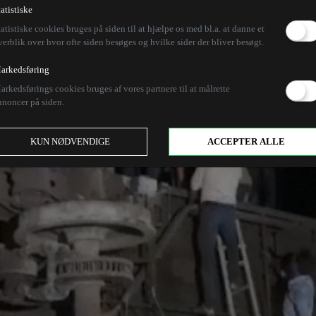
tatistiske
tatistiske cookies bruges på siden til at hjælpe os med bl.a. at danne et
verblik over hvor ofte siden besøges og hvilke sider der bliver besøgt.
arkedsføring
arkedsførings cookies bruges af vores partnere til at målrette
nnoncer på siden.
KUN NØDVENDIGE
ACCEPTER ALLE