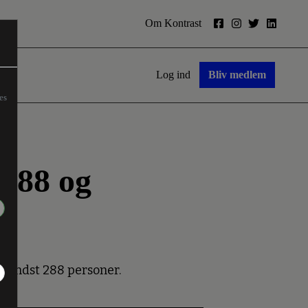
Om Kontrast
Log ind
Bliv medlem
es
 288 og
 mindst 288 personer.