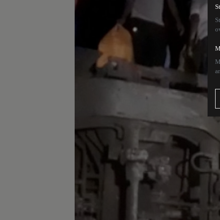
S
S
o
M
M
a