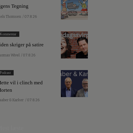
gens Tegning
iels Thomsen
/ 07.8.26
Kommentar
iden skriger på satire
homas Wivel
/ 07.8.26
Podcast
ette vil i clinch med
orten
aaber & Karker
/ 07.8.26
est læste