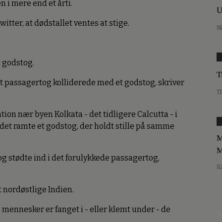
 i mere end et årti.
U
itter, at dødstallet ventes at stige.
N
t godstog.
T
 et passagertog kolliderede med et godstog, skriver
T
tion nær byen Kolkata - det tidligere Calcutta - i
a det ramte et godstog, der holdt stille på samme
M
M
g stødte ind i det forulykkede passagertog,
K
 nordøstlige Indien.
e mennesker er fanget i - eller klemt under - de
M