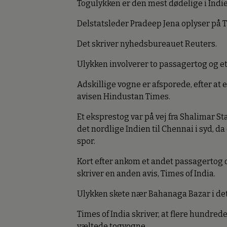
Togulykken er den mest dødelige i Indien
Delstatsleder Pradeep Jena oplyser på Tw
Det skriver nyhedsbureauet Reuters.
Ulykken involverer to passagertog og e
Adskillige vogne er afsporede, efter at
avisen Hindustan Times.
Et eksprestog var på vej fra Shalimar Sta
det nordlige Indien til Chennai i syd, d
spor.
Kort efter ankom et andet passagertog o
skriver en anden avis, Times of India.
Ulykken skete nær Bahanaga Bazar i det
Times of India skriver, at flere hundred
væltede togvogne.