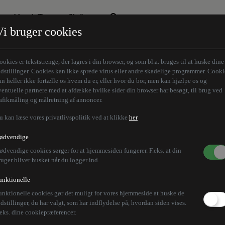
Aktuelt Tema
Skribenter
Vi bruger cookies
Den borgelige brille
Alle vores skribenter
Remigration
Modløberne
ookies er tekststrenge, der lagres i din browser, og som bl.a. bruges til at huske dine
Humaniora forfra
Z-aksen
ndstillinger. Cookies kan ikke sprede virus eller andre skadelige programmer. Cooki
an heller ikke fortælle os hvem du er, eller hvor du bor, men kan hjælpe os og
Store Danskere
ventuelle partnere med at afdække hvilke sider din browser har besøgt, til brug ved
rafikmåling og målretning af annoncer.
u kan læse vores privatlivspolitik ved at klikke
her
rer i Indien og dræber
ødvendige
ødvendige cookies sørger for at hjemmesiden fungerer. F.eks. at din
ruger bliver husket når du logger ind.
unktionelle
unktionelle cookies gør det muligt for vores hjemmeside at huske de
vogne efter en voldsom ulykke i Indien, der har dræbt
ndstillinger, du har valgt, som har indflydelse på, hvordan siden vises.
.eks. dine cookiepræferencer.