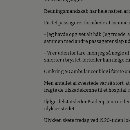
Redningsmandskab har hele natten arbej
En del passagerer formåede at komme u
- Jeg havde opgivet alt håb. Jeg troede, 
sammen med andre passagerer slap ud a
- Vi er uden for fare, men jeg så nogle
smerter i brystet, fortæller han ifølge 
Omkring 50 ambulancer blev i første om
Men antallet af kvæstede var så stort, at
fragte de tilskadekomne til et hospital
Ifølge delstatsleder Pradeep Jena er de
ulykkesstedet.
Ulykken skete fredag ved 19.20-tiden lok