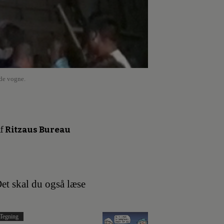
ede vogne.
f
Ritzaus Bureau
et skal du også læse
Tegning