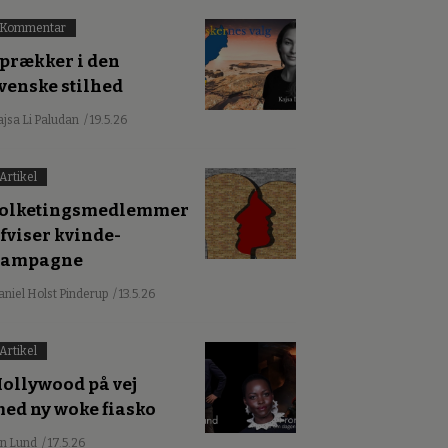
Kommentar
prækker i den
venske stilhed
ajsa Li Paludan
/ 19.5.26
Artikel
olketingsmedlemmer
fviser kvinde-
kampagne
aniel Holst Pinderup
/ 13.5.26
Artikel
ollywood på vej
ed ny woke fiasko
an Lund
/ 17.5.26