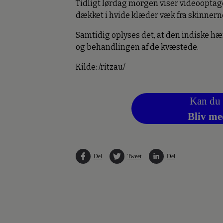
Tidligt lørdag morgen viser videooptagel
dækket i hvide klæder væk fra skinnern
Samtidig oplyses det, at den indiske hæ
og behandlingen af de kvæstede.
Kilde: /ritzau/
Kan du 
Bliv me
Del
Tweet
Del