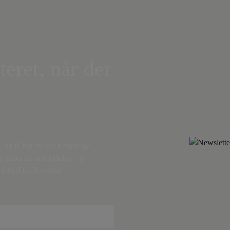
teret, når der
,
og få nyt fra det borgerlige
r, debatter, anmeldelser og
tilbud fra Kontrast.