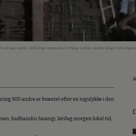
 ved egen hjælp. Adskillige mennesker er ifølge indiske medier fanget i de afspor
A
ing 900 andre er kvæstet efter en togulykke i den
D
sen, Sudhanshu Sarangi, lørdag morgen lokal tid,