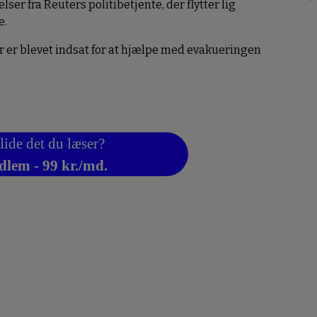
ser fra Reuters politibetjente, der flytter lig
e.
r er blevet indsat for at hjælpe med evakueringen
lide det du læser?
dlem - 99 kr./md.