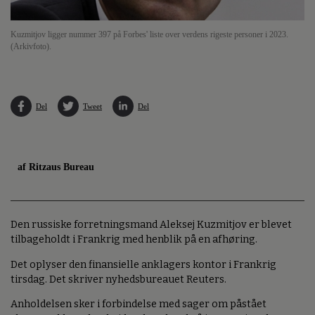
Kuzmitjov ligger nummer 397 på Forbes' liste over verdens rigeste personer i 2023.
(Arkivfoto).
Del
Tweet
Del
af Ritzaus Bureau
Den russiske forretningsmand Aleksej Kuzmitjov er blevet
tilbageholdt i Frankrig med henblik på en afhøring.
Det oplyser den finansielle anklagers kontor i Frankrig
tirsdag. Det skriver nyhedsbureauet Reuters.
Anholdelsen sker i forbindelse med sager om påstået