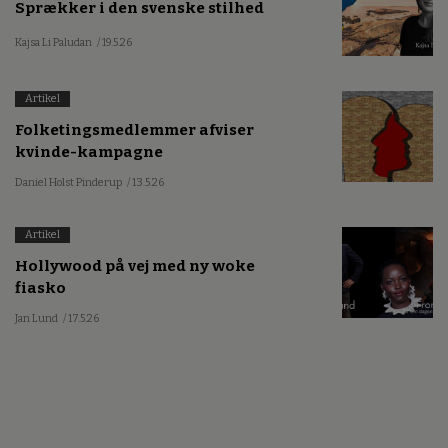
Sprækker i den svenske stilhed
Kajsa Li Paludan
/ 19.5.26
Artikel
Folketingsmedlemmer afviser
kvinde-kampagne
Daniel Holst Pinderup
/ 13.5.26
Artikel
Hollywood på vej med ny woke
fiasko
Jan Lund
/ 17.5.26