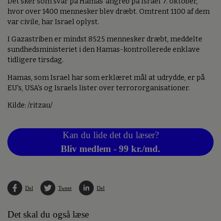
Det sker som svar på Hamas' angreb på Israel 7. oktober,
hvor over 1400 mennesker blev dræbt. Omtrent 1100 af dem
var civile, har Israel oplyst.
I Gazastriben er mindst 8525 mennesker dræbt, meddelte
sundhedsministeriet i den Hamas-kontrollerede enklave
tidligere tirsdag.
Hamas, som Israel har som erklæret mål at udrydde, er på
EU's, USA's og Israels lister over terrororganisationer.
Kilde: /ritzau/
Kan du lide det du læser?
Bliv medlem - 99 kr./md.
Del
Tweet
Del
Det skal du også læse