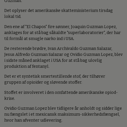
Guzman.
Det oplyser det amerikanske skatteministerium tirsdag
lokal tid.
Den ene af "El Chapos" fire sønner, Joaquin Guzman Lopez,
anklages for at stå bag såkaldte "superlaboratorier", der har
til formål at smugle narko ind i USA.
De resterende brødre, Ivan Archivaldo Guzman Salazar,
Jesus Alfredo Guzman Salazar og Ovidio Guzman Lopez, blev
i sidste måned anklaget i USA for at stå bag ulovlig
produktion af fentanyl.
Det er et syntetisk smertestillende stof, der tilhører
gruppen af opioider og sløvende stoffer.
Stoffet er involveret i den omfattende amerikanske opiod-
krise.
Ovidio Guzman Lopez blev tidligere år anholdt og sidder lige
nu fængslet i et mexicansk maksimum-sikkerhedsfængsel,
hvor han afventer udlevering.