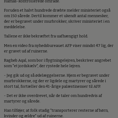
Hamas-kontrollerede område.
Foruden et halvt hundrede dræbte melder ministeriet også
om 150 sårede. Dertil kommer et ukendt antal mennesker,
der er begravet under murbrokker, skriver ministeriet i en
meddelelse.
Tallene er ikke bekræftet fra uafhængigt hold.
Men en video fra nyhedsbureauet AFP viser mindst 47 lig, der
er gravet ud af ruinerne.
Ragheb Aqal, som bor i flygtningelejren, beskriver angrebet
som "et jordskælv", der rystede hele lejren.
- Jeg gik ud og så ødelæggelserne. Hjem er begravet under
murbrokkerne, og der er ligdele og martyrer og sårede i
stort tal, fortæller den 41-årige palæstinenser til AFP.
- Det er ikke overdrevet, når de taler om hundredvis af
martyrer og sårede.
Han tilføjer, at folk stadig "transporterer resterne af børn,
kvinder og ældre" ud af ruinerne.