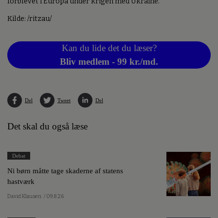
forblevet i Europa under krigen med Ukraine.
Kilde: /ritzau/
Kan du lide det du læser?
Bliv medlem - 99 kr./md.
Del
Tweet
Del
Det skal du også læse
Debat
Ni børn måtte tage skaderne af statens
hastværk
David Klausen
/ 09.8.26