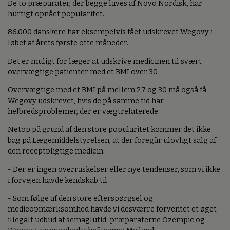
De to præparater, der begge laves af Novo Nordisk, har
hurtigt opnået popularitet.
86.000 danskere har eksempelvis fået udskrevet Wegovy i
løbet af årets første otte måneder.
Det er muligt for læger at udskrive medicinen til svært
overvægtige patienter med et BMI over 30.
Overvægtige med et BMI på mellem 27 og 30 må også få
Wegovy udskrevet, hvis de på samme tid har
helbredsproblemer, der er vægtrelaterede.
Netop på grund af den store popularitet kommer det ikke
bag på Lægemiddelstyrelsen, at der foregår ulovligt salg af
den receptpligtige medicin.
- Der er ingen overraskelser eller nye tendenser, som vi ikke
i forvejen havde kendskab til.
- Som følge af den store efterspørgsel og
medieopmærksomhed havde vi desværre forventet et øget
illegalt udbud af semaglutid-præparaterne Ozempic og