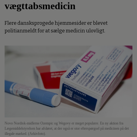
vægttabsmedicin
Flere dansksprogede hjemmesider er blevet
politianmeldt for at sælge medicin ulovligt.
Novo Nordisk-midlerne Ozempic og Wegovy er meget populære. En ny aktion fra
Lægemiddelstyrelsen har afsløret, at der også er stor efterspørgsel på medicinen på det
illegale marked. (Arkivfoto).