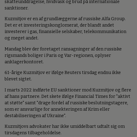
skatteunddragelse, hvidvask og brud på internationale
sanktioner.
Kuzmitjov er en af grundlæggerne af russiske Alfa Group.
Det er et investeringskonglomerat, der blandt andet
investerer i gas, finansielle selskaber, telekommunikation
og meget andet.
Mandag blev der foretaget ransagninger af den russiske
rigsmands boliger i Paris og Var-regionen, oplyser
anklagerkontoret.
61-årige Kuzmitjov er ifølge Reuters tirsdag endnu ikke
blevet sigtet.
I marts 2022 indførte EU sanktioner mod Kuzmitjov og flere
af hans partnere. Det skete ifølge Financial Times for "aktivt
at støtte" samt "drage fordel af russiske beslutningstagere,
som er ansvarlige for annekteringen af Krim eller
destabiliseringen af Ukraine".
Kuzmitjovs advokater har ikke umiddelbart udtalt sig om
tirsdagens tilbageholdelse.