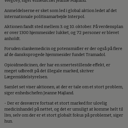
Wegovy, siger enhedschef Jeanne Majland.
Anmeldelserne er sket som led i global aktion ledet af det
internationale politisamarbejde Interpol.
Aktionen fandt sted mellem 3. og 10. oktober. På verdensplan
er over 1300 hjemmesider lukket, og 72 personer er blevet
anholdt.
Foruden slankemedicin og potensmidler er der også på flere
af de dansksprogede hjemmesider fundet Tramadol.
Opioidmedicinen, der har en smertestillende effekt, er
meget udbredt på det illegale marked, skriver
Lægemiddelstyrelsen.
Samlet set viser aktionen, at der er tale om et stort problem,
siger enhedschefen Jeanne Majland.
- Der er desværre fortsat et stort marked for ulovlig
medicinhandel på nettet, og det er umuligt at komme helt til
livs, selv om der er et stort globalt fokus på problemet, siger
hun.