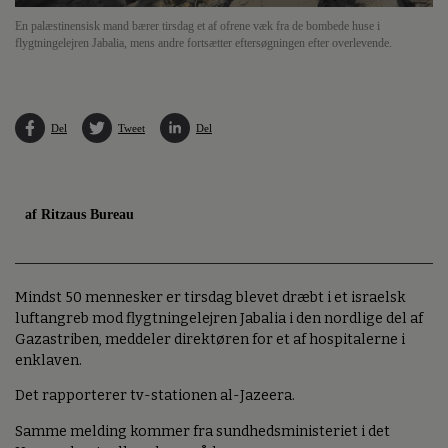
En palæstinensisk mand bærer tirsdag et af ofrene væk fra de bombede huse i
flygtningelejren Jabalia, mens andre fortsætter eftersøgningen efter overlevende.
Del
Tweet
Del
af Ritzaus Bureau
Mindst 50 mennesker er tirsdag blevet dræbt i et israelsk
luftangreb mod flygtningelejren Jabalia i den nordlige del af
Gazastriben, meddeler direktøren for et af hospitalerne i
enklaven.
Det rapporterer tv-stationen al-Jazeera.
Samme melding kommer fra sundhedsministeriet i det