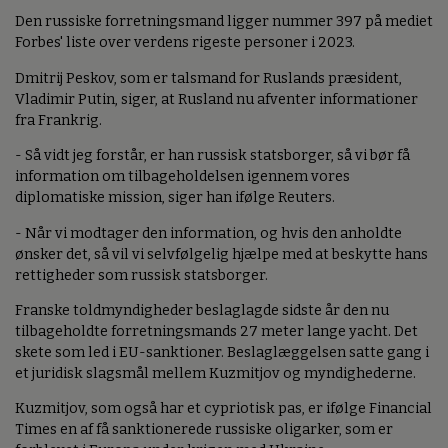
Den russiske forretningsmand ligger nummer 397 på mediet
Forbes' liste over verdens rigeste personer i 2023.
Dmitrij Peskov, som er talsmand for Ruslands præsident,
Vladimir Putin, siger, at Rusland nu afventer informationer
fra Frankrig.
- Så vidt jeg forstår, er han russisk statsborger, så vi bør få
information om tilbageholdelsen igennem vores
diplomatiske mission, siger han ifølge Reuters.
- Når vi modtager den information, og hvis den anholdte
ønsker det, så vil vi selvfølgelig hjælpe med at beskytte hans
rettigheder som russisk statsborger.
Franske toldmyndigheder beslaglagde sidste år den nu
tilbageholdte forretningsmands 27 meter lange yacht. Det
skete som led i EU-sanktioner. Beslaglæggelsen satte gang i
et juridisk slagsmål mellem Kuzmitjov og myndighederne.
Kuzmitjov, som også har et cypriotisk pas, er ifølge Financial
Times en af få sanktionerede russiske oligarker, som er