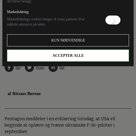
der bliver besøgt.
Markedsføring
Markedsførings cookies bruges af vores partnere til at
målrette annoncer på siden.
Et hollandsk F-16 fly i Volkel tidligere i år. Pentagon meddeler i en erklæring torsdag, at
KUN NØDVENDIGE
USA vil begynde at oplære og træne ukrainske F-16-piloter i september.
ACCEPTER ALLE
Del
Tweet
Del
af Ritzaus Bureau
Pentagon meddeler i en erklæring torsdag, at USA vil
begynde at oplære og træne ukrainske F-16-piloter i
september.