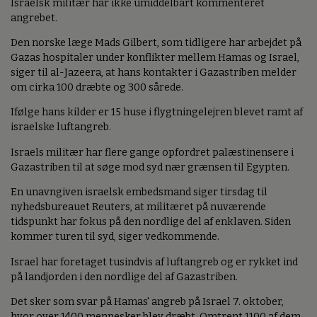
Israelsk militær har ikke umiddelbart kommenteret
angrebet.
Den norske læge Mads Gilbert, som tidligere har arbejdet på
Gazas hospitaler under konflikter mellem Hamas og Israel,
siger til al-Jazeera, at hans kontakter i Gazastriben melder
om cirka 100 dræbte og 300 sårede.
Ifølge hans kilder er 15 huse i flygtningelejren blevet ramt af
israelske luftangreb.
Israels militær har flere gange opfordret palæstinensere i
Gazastriben til at søge mod syd nær grænsen til Egypten.
En unavngiven israelsk embedsmand siger tirsdag til
nyhedsbureauet Reuters, at militæret på nuværende
tidspunkt har fokus på den nordlige del af enklaven. Siden
kommer turen til syd, siger vedkommende.
Israel har foretaget tusindvis af luftangreb og er rykket ind
på landjorden i den nordlige del af Gazastriben.
Det sker som svar på Hamas' angreb på Israel 7. oktober,
hvor over 1400 mennesker blev dræbt. Omtrent 1100 af dem