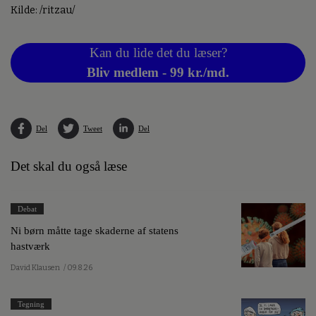
Kilde: /ritzau/
Kan du lide det du læser?
Bliv medlem - 99 kr./md.
Del
Tweet
Del
Det skal du også læse
Debat
Ni børn måtte tage skaderne af statens
hastværk
David Klausen
/ 09.8.26
Tegning