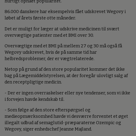
hurtigt opnået popularitet.
86.000 danskere har eksempelvis fået udskrevet Wegovy i
løbet af årets første otte måneder.
Det er muligt for læger at udskrive medicinen til svært
overvægtige patienter med et BMI over 30.
Overvægtige med et BMI på mellem 27 og 30 må også få
Wegovy udskrevet, hvis de på samme tid har
helbredsproblemer, der er vægtrelaterede.
Netop på grund af den store popularitet kommer det ikke
bag på Lægemiddelstyrelsen, at der foregår ulovligt salg af
den receptpligtige medicin.
- Der er ingen overraskelser eller nye tendenser, som vi ikke
i forvejen havde kendskab til.
- Som følge af den store efterspørgsel og
medieopmærksomhed havde vi desværre forventet et øget
illegalt udbud af semaglutid-præparaterne Ozempic og
Wegovy, siger enhedschef Jeanne Majland.