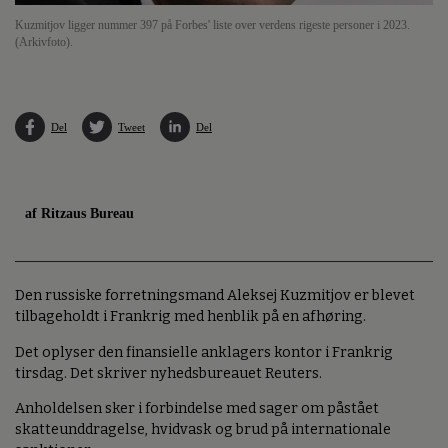
Kuzmitjov ligger nummer 397 på Forbes' liste over verdens rigeste personer i 2023.
(Arkivfoto).
Del
Tweet
Del
af Ritzaus Bureau
Den russiske forretningsmand Aleksej Kuzmitjov er blevet
tilbageholdt i Frankrig med henblik på en afhøring.
Det oplyser den finansielle anklagers kontor i Frankrig
tirsdag. Det skriver nyhedsbureauet Reuters.
Anholdelsen sker i forbindelse med sager om påstået
skatteunddragelse, hvidvask og brud på internationale