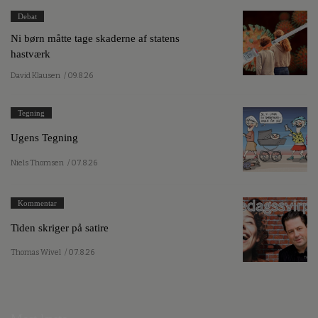
Debat
Ni børn måtte tage skaderne af statens
hastværk
David Klausen
/ 09.8.26
Tegning
Ugens Tegning
Niels Thomsen
/ 07.8.26
Kommentar
Tiden skriger på satire
Thomas Wivel
/ 07.8.26