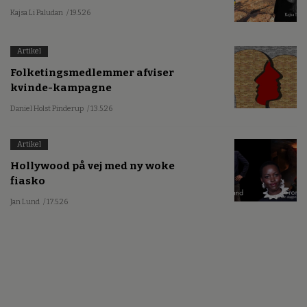
Kajsa Li Paludan
/ 19.5.26
Artikel
Folketingsmedlemmer afviser
kvinde-kampagne
Daniel Holst Pinderup
/ 13.5.26
Artikel
Hollywood på vej med ny woke
fiasko
Jan Lund
/ 17.5.26