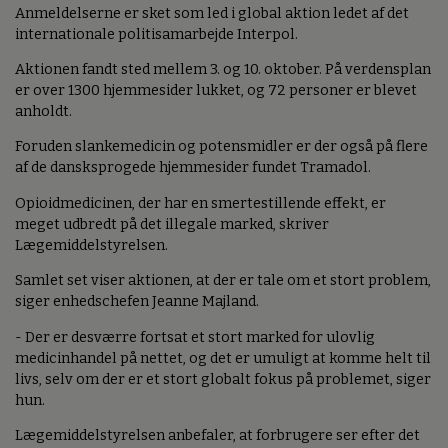
Anmeldelserne er sket som led i global aktion ledet af det
internationale politisamarbejde Interpol.
Aktionen fandt sted mellem 3. og 10. oktober. På verdensplan
er over 1300 hjemmesider lukket, og 72 personer er blevet
anholdt.
Foruden slankemedicin og potensmidler er der også på flere
af de dansksprogede hjemmesider fundet Tramadol.
Opioidmedicinen, der har en smertestillende effekt, er
meget udbredt på det illegale marked, skriver
Lægemiddelstyrelsen.
Samlet set viser aktionen, at der er tale om et stort problem,
siger enhedschefen Jeanne Majland.
- Der er desværre fortsat et stort marked for ulovlig
medicinhandel på nettet, og det er umuligt at komme helt til
livs, selv om der er et stort globalt fokus på problemet, siger
hun.
Lægemiddelstyrelsen anbefaler, at forbrugere ser efter det