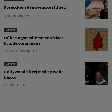
Sprækker i den svenske stilhed
Kajsa Li Paludan
/ 19.5.26
Artikel
Folketingsmedlemmer afviser
kvinde-kampagne
Daniel Holst Pinderup
/ 13.5.26
Artikel
Hollywood på vej med ny woke
fiasko
Jan Lund
/ 17.5.26