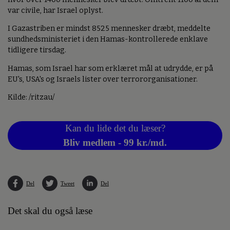
var civile, har Israel oplyst.
I Gazastriben er mindst 8525 mennesker dræbt, meddelte
sundhedsministeriet i den Hamas-kontrollerede enklave
tidligere tirsdag.
Hamas, som Israel har som erklæret mål at udrydde, er på
EU's, USA's og Israels lister over terrororganisationer.
Kilde: /ritzau/
Kan du lide det du læser?
Bliv medlem - 99 kr./md.
Del
Tweet
Del
Det skal du også læse