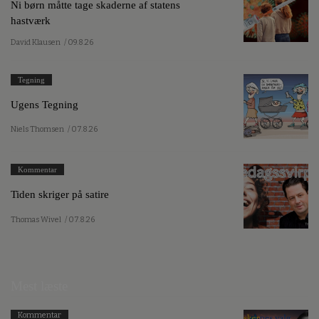
Ni børn måtte tage skaderne af statens
hastværk
David Klausen
/ 09.8.26
Tegning
Ugens Tegning
Niels Thomsen
/ 07.8.26
Kommentar
Tiden skriger på satire
Thomas Wivel
/ 07.8.26
Mest læste
Kommentar