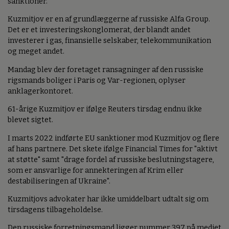
sanktioner.
Kuzmitjov er en af grundlæggerne af russiske Alfa Group.
Det er et investeringskonglomerat, der blandt andet
investerer i gas, finansielle selskaber, telekommunikation
og meget andet.
Mandag blev der foretaget ransagninger af den russiske
rigsmands boliger i Paris og Var-regionen, oplyser
anklagerkontoret.
61-årige Kuzmitjov er ifølge Reuters tirsdag endnu ikke
blevet sigtet.
I marts 2022 indførte EU sanktioner mod Kuzmitjov og flere
af hans partnere. Det skete ifølge Financial Times for "aktivt
at støtte" samt "drage fordel af russiske beslutningstagere,
som er ansvarlige for annekteringen af Krim eller
destabiliseringen af Ukraine".
Kuzmitjovs advokater har ikke umiddelbart udtalt sig om
tirsdagens tilbageholdelse.
Den russiske forretningsmand ligger nummer 397 på mediet