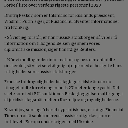
Forbes' liste over verdens rigeste personer i 2023.
Dmitrij Peskov, som er talsmand for Ruslands præsident,
Vladimir Putin, siger, at Rusland nu afventer informationer
fra Frankrig.
- Så vidt jeg forstår, er han russisk statsborger, så vi bør få
information om tilbageholdelsen igennem vores
diplomatiske mission, siger han ifølge Reuters.
- Når vi modtager den information, og hvis den anholdte
ønsker det, så vil vi selvfølgelig hjælpe med at beskytte hans
rettigheder som russisk statsborger.
Franske toldmyndigheder beslaglagde sidste år den nu
tilbageholdte forretningsmands 27 meter lange yacht. Det
skete som led i EU-sanktioner. Beslaglæggelsen satte gang i
et juridisk slagsmål mellem Kuzmitjov og myndighederne.
Kuzmitjov, som også har et cypriotisk pas, er ifølge Financial
Times en af få sanktionerede russiske oligarker, som er
forblevet i Europa under krigen med Ukraine.