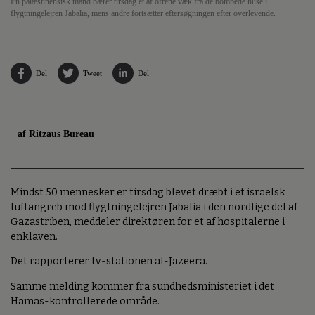
En palæstinensisk mand bærer tirsdag et af ofrene væk fra de bombede huse i
flygtningelejren Jabalia, mens andre fortsætter eftersøgningen efter overlevende.
Del
Tweet
Del
af Ritzaus Bureau
Mindst 50 mennesker er tirsdag blevet dræbt i et israelsk
luftangreb mod flygtningelejren Jabalia i den nordlige del af
Gazastriben, meddeler direktøren for et af hospitalerne i
enklaven.
Det rapporterer tv-stationen al-Jazeera.
Samme melding kommer fra sundhedsministeriet i det
Hamas-kontrollerede område.