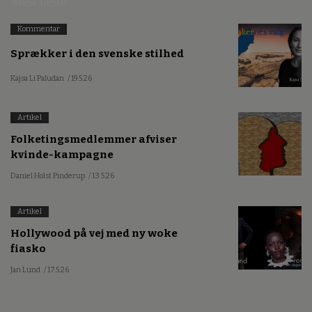
Mest læste
Kommentar
Sprækker i den svenske stilhed
Kajsa Li Paludan
/ 19.5.26
Artikel
Folketingsmedlemmer afviser
kvinde-kampagne
Daniel Holst Pinderup
/ 13.5.26
Artikel
Hollywood på vej med ny woke
fiasko
Jan Lund
/ 17.5.26