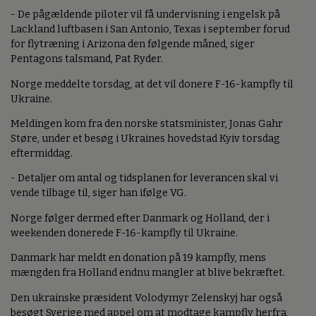
- De pågældende piloter vil få undervisning i engelsk på
Lackland luftbasen i San Antonio, Texas i september forud
for flytræning i Arizona den følgende måned, siger
Pentagons talsmand, Pat Ryder.
Norge meddelte torsdag, at det vil donere F-16-kampfly til
Ukraine.
Meldingen kom fra den norske statsminister, Jonas Gahr
Støre, under et besøg i Ukraines hovedstad Kyiv torsdag
eftermiddag.
- Detaljer om antal og tidsplanen for leverancen skal vi
vende tilbage til, siger han ifølge VG.
Norge følger dermed efter Danmark og Holland, der i
weekenden donerede F-16-kampfly til Ukraine.
Danmark har meldt en donation på 19 kampfly, mens
mængden fra Holland endnu mangler at blive bekræftet.
Den ukrainske præsident Volodymyr Zelenskyj har også
besøgt Sverige med appel om at modtage kampfly herfra,