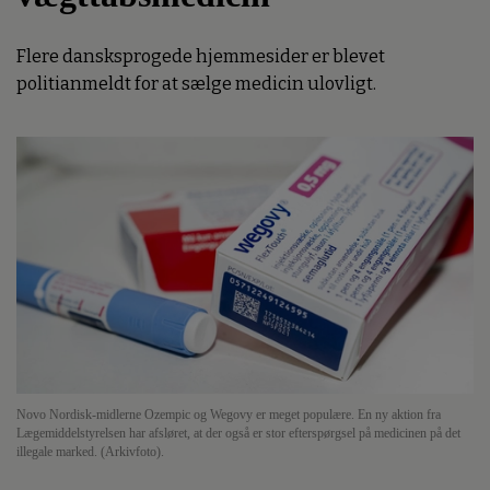
Flere dansksprogede hjemmesider er blevet
politianmeldt for at sælge medicin ulovligt.
Novo Nordisk-midlerne Ozempic og Wegovy er meget populære. En ny aktion fra
Lægemiddelstyrelsen har afsløret, at der også er stor efterspørgsel på medicinen på det
illegale marked. (Arkivfoto).