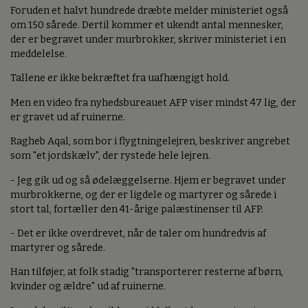
Foruden et halvt hundrede dræbte melder ministeriet også
om 150 sårede. Dertil kommer et ukendt antal mennesker,
der er begravet under murbrokker, skriver ministeriet i en
meddelelse.
Tallene er ikke bekræftet fra uafhængigt hold.
Men en video fra nyhedsbureauet AFP viser mindst 47 lig, der
er gravet ud af ruinerne.
Ragheb Aqal, som bor i flygtningelejren, beskriver angrebet
som "et jordskælv", der rystede hele lejren.
- Jeg gik ud og så ødelæggelserne. Hjem er begravet under
murbrokkerne, og der er ligdele og martyrer og sårede i
stort tal, fortæller den 41-årige palæstinenser til AFP.
- Det er ikke overdrevet, når de taler om hundredvis af
martyrer og sårede.
Han tilføjer, at folk stadig "transporterer resterne af børn,
kvinder og ældre" ud af ruinerne.