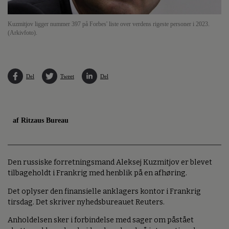
Kuzmitjov ligger nummer 397 på Forbes' liste over verdens rigeste personer i 2023.
(Arkivfoto).
Del
Tweet
Del
af Ritzaus Bureau
Den russiske forretningsmand Aleksej Kuzmitjov er blevet
tilbageholdt i Frankrig med henblik på en afhøring.
Det oplyser den finansielle anklagers kontor i Frankrig
tirsdag. Det skriver nyhedsbureauet Reuters.
Anholdelsen sker i forbindelse med sager om påstået