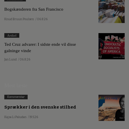
Bogskænderen fra San Francisco
Knud Bruun Poulsen
/ 06.8.26
Artikel
Ted Cruz advarer: I sidste ende vil disse
galninge vinde
Jan Lund
/ 06.8.26
Mest læste
Kommentar
Sprækker i den svenske stilhed
Kajsa Li Paludan
/ 19.5.26