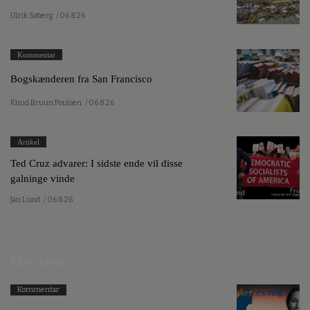
Ulrik Søberg
/ 06.8.26
Kommentar
Bogskænderen fra San Francisco
Knud Bruun Poulsen
/ 06.8.26
Artikel
Ted Cruz advarer: I sidste ende vil disse
galninge vinde
Jan Lund
/ 06.8.26
Mest læste
Kommentar