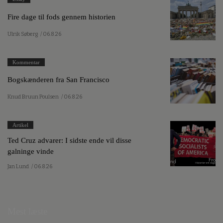
Fire dage til fods gennem historien
Ulrik Søberg
/ 06.8.26
Kommentar
Bogskænderen fra San Francisco
Knud Bruun Poulsen
/ 06.8.26
Artikel
Ted Cruz advarer: I sidste ende vil disse
galninge vinde
Jan Lund
/ 06.8.26
Mest læste