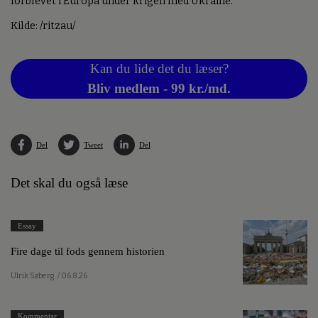
forblevet i Europa under krigen med Ukraine.
Kilde: /ritzau/
Kan du lide det du læser?
Bliv medlem - 99 kr./md.
Del
Tweet
Del
Det skal du også læse
Essay
Fire dage til fods gennem historien
Ulrik Søberg
/ 06.8.26
Kommentar