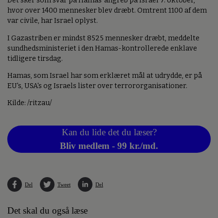
Det sker som svar på Hamas' angreb på Israel 7. oktober,
hvor over 1400 mennesker blev dræbt. Omtrent 1100 af dem
var civile, har Israel oplyst.
I Gazastriben er mindst 8525 mennesker dræbt, meddelte
sundhedsministeriet i den Hamas-kontrollerede enklave
tidligere tirsdag.
Hamas, som Israel har som erklæret mål at udrydde, er på
EU's, USA's og Israels lister over terrororganisationer.
Kilde: /ritzau/
Kan du lide det du læser?
Bliv medlem - 99 kr./md.
Del
Tweet
Del
Det skal du også læse