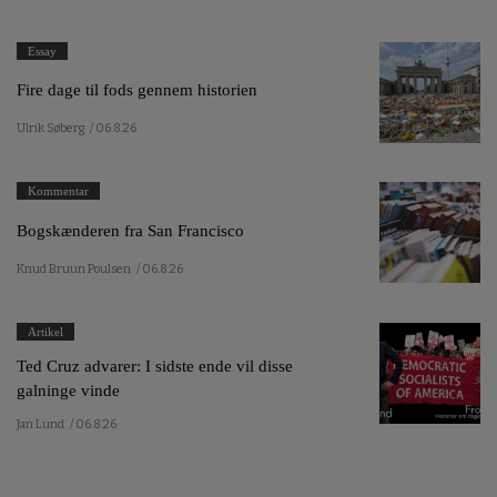
Essay
Fire dage til fods gennem historien
Ulrik Søberg
/ 06.8.26
Kommentar
Bogskænderen fra San Francisco
Knud Bruun Poulsen
/ 06.8.26
Artikel
Ted Cruz advarer: I sidste ende vil disse
galninge vinde
Jan Lund
/ 06.8.26