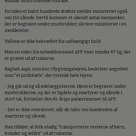
Hamas-kontrollerede område.
Foruden et halvt hundrede dræbte melder ministeriet også
om 150 sårede. Dertil kommer et ukendt antal mennesker,
der er begravet under murbrokker, skriver ministeriet i en
meddelelse.
Tallene er ikke bekræftet fra uafhængigt hold.
Men en video fra nyhedsbureauet AFP viser mindst 47 lig, der
er gravet ud af ruinerne.
Ragheb Aqal, som bor i flygtningelejren, beskriver angrebet
som "et jordskælv", der rystede hele lejren.
- Jeg gik ud og så ødelæggelserne. Hjem er begravet under
murbrokkerne, og der er ligdele og martyrer og sårede i
stort tal, fortæller den 41-årige palæstinenser til AFP.
- Det er ikke overdrevet, når de taler om hundredvis af
martyrer og sårede.
Han tilføjer, at folk stadig "transporterer resterne af børn,
kvinder og ældre" ud af ruinerne.