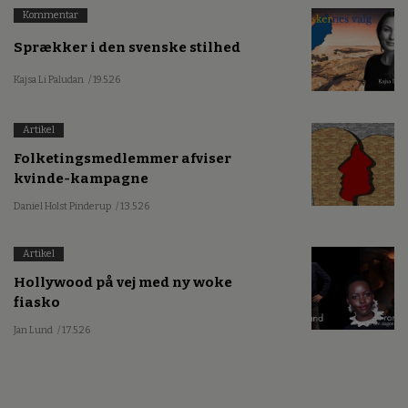
Kommentar
Sprækker i den svenske stilhed
Kajsa Li Paludan
/ 19.5.26
Artikel
Folketingsmedlemmer afviser
kvinde-kampagne
Daniel Holst Pinderup
/ 13.5.26
Artikel
Hollywood på vej med ny woke
fiasko
Jan Lund
/ 17.5.26