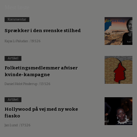
Mest læste
Kommentar
Sprækker i den svenske stilhed
Kajsa Li Paludan
/ 19.5.26
Artikel
Folketingsmedlemmer afviser
kvinde-kampagne
Daniel Holst Pinderup
/ 13.5.26
Artikel
Hollywood på vej med ny woke
fiasko
Jan Lund
/ 17.5.26