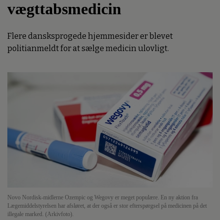
vægttabsmedicin
Flere dansksprogede hjemmesider er blevet
politianmeldt for at sælge medicin ulovligt.
Novo Nordisk-midlerne Ozempic og Wegovy er meget populære. En ny aktion fra
Lægemiddelstyrelsen har afsløret, at der også er stor efterspørgsel på medicinen på det
illegale marked. (Arkivfoto).