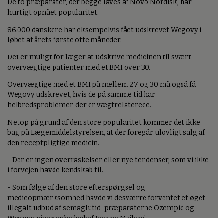
De to præparater, der begge laves af Novo Nordisk, har
hurtigt opnået popularitet.
86.000 danskere har eksempelvis fået udskrevet Wegovy i
løbet af årets første otte måneder.
Det er muligt for læger at udskrive medicinen til svært
overvægtige patienter med et BMI over 30.
Overvægtige med et BMI på mellem 27 og 30 må også få
Wegovy udskrevet, hvis de på samme tid har
helbredsproblemer, der er vægtrelaterede.
Netop på grund af den store popularitet kommer det ikke
bag på Lægemiddelstyrelsen, at der foregår ulovligt salg af
den receptpligtige medicin.
- Der er ingen overraskelser eller nye tendenser, som vi ikke
i forvejen havde kendskab til.
- Som følge af den store efterspørgsel og
medieopmærksomhed havde vi desværre forventet et øget
illegalt udbud af semaglutid-præparaterne Ozempic og