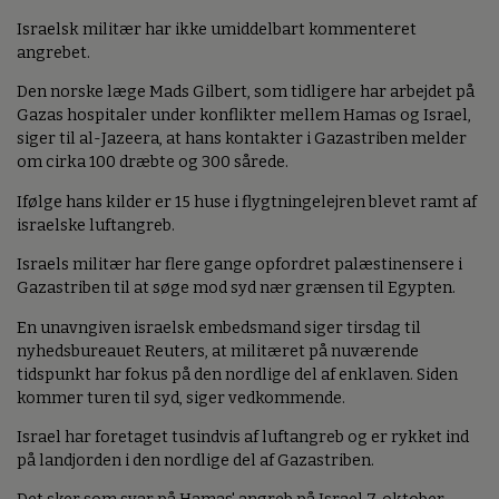
Israelsk militær har ikke umiddelbart kommenteret
angrebet.
Den norske læge Mads Gilbert, som tidligere har arbejdet på
Gazas hospitaler under konflikter mellem Hamas og Israel,
siger til al-Jazeera, at hans kontakter i Gazastriben melder
om cirka 100 dræbte og 300 sårede.
Ifølge hans kilder er 15 huse i flygtningelejren blevet ramt af
israelske luftangreb.
Israels militær har flere gange opfordret palæstinensere i
Gazastriben til at søge mod syd nær grænsen til Egypten.
En unavngiven israelsk embedsmand siger tirsdag til
nyhedsbureauet Reuters, at militæret på nuværende
tidspunkt har fokus på den nordlige del af enklaven. Siden
kommer turen til syd, siger vedkommende.
Israel har foretaget tusindvis af luftangreb og er rykket ind
på landjorden i den nordlige del af Gazastriben.