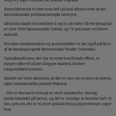
Wegovy, siger enhedschef Jeanne Majland.
Anmeldelserne er sket som led i global aktion ledet af det
internationale politisamarbejde Interpol.
Aktionen fandt sted mellem 3. og 10. oktober. På verdensplan
er over 1300 hjemmesider lukket, og 72 personer er blevet
anholdt.
Foruden slankemedicin og potensmidler er der også på flere
af de dansksprogede hjemmesider fundet Tramadol.
Opioidmedicinen, der har en smertestillende effekt, er
meget udbredt på det illegale marked, skriver
Lægemiddelstyrelsen.
Samlet set viser aktionen, at der er tale om et stort problem,
siger enhedschefen Jeanne Majland.
- Der er desværre fortsat et stort marked for ulovlig
medicinhandel på nettet, og det er umuligt at komme helt til
livs, selv om der er et stort globalt fokus på problemet, siger
hun.