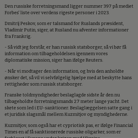
Den russiske forretningsmand ligger nummer 397 på mediet
Forbes' liste over verdens rigeste personer i 2023.
Dmitrij Peskov, som er talsmand for Ruslands præsident,
Vladimir Putin, siger, at Rusland nu afventer informationer
fra Frankrig.
- Så vidt jeg forstår, er han russisk statsborger, så vi bør få
information om tilbageholdelsen igennem vores
diplomatiske mission, siger han ifølge Reuters.
- Når vi modtager den information, og hvis den anholdte
ønsker det, så vil vi selvfølgelig hjælpe med at beskytte hans
rettigheder som russisk statsborger.
Franske toldmyndigheder beslaglagde sidste år den nu
tilbageholdte forretningsmands 27 meter lange yacht. Det
skete som led i EU-sanktioner. Beslaglæggelsen satte gang i
et juridisk slagsmål mellem Kuzmitjov og myndighederne.
Kuzmitjov, som også har et cypriotisk pas, er ifølge Financial
Times en af få sanktionerede russiske oligarker, som er