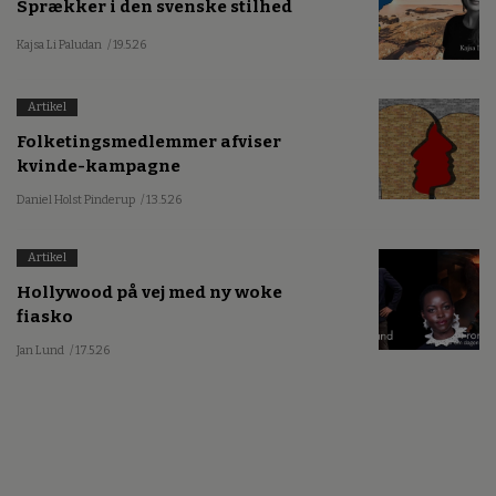
Sprækker i den svenske stilhed
Kajsa Li Paludan
/ 19.5.26
Artikel
Folketingsmedlemmer afviser
kvinde-kampagne
Daniel Holst Pinderup
/ 13.5.26
Artikel
Hollywood på vej med ny woke
fiasko
Jan Lund
/ 17.5.26