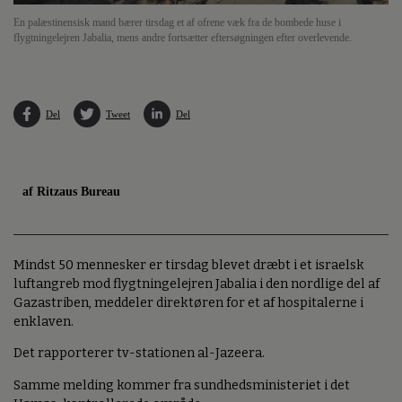
En palæstinensisk mand bærer tirsdag et af ofrene væk fra de bombede huse i
flygtningelejren Jabalia, mens andre fortsætter eftersøgningen efter overlevende.
Del
Tweet
Del
af Ritzaus Bureau
Mindst 50 mennesker er tirsdag blevet dræbt i et israelsk
luftangreb mod flygtningelejren Jabalia i den nordlige del af
Gazastriben, meddeler direktøren for et af hospitalerne i
enklaven.
Det rapporterer tv-stationen al-Jazeera.
Samme melding kommer fra sundhedsministeriet i det