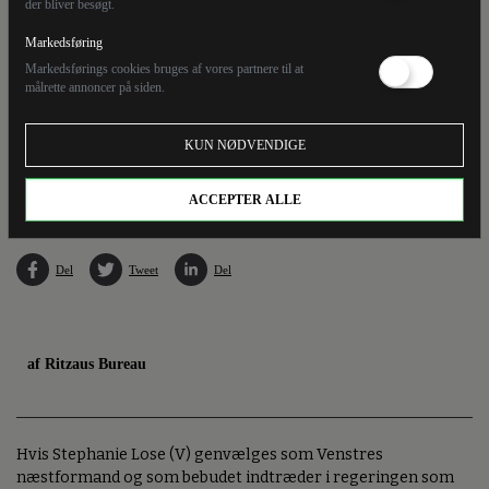
der bliver besøgt.
Markedsføring
Markedsførings cookies bruges af vores partnere til at
målrette annoncer på siden.
KUN NØDVENDIGE
Bo Libergren var stedfortrædende regionsrådsformand i foråret, da Stephanie Lose var
fungerende økonominister under Jakob Ellemann-Jensens sygemelding. (Arkivfoto).
ACCEPTER ALLE
Del
Tweet
Del
af Ritzaus Bureau
Hvis Stephanie Lose (V) genvælges som Venstres
næstformand og som bebudet indtræder i regeringen som