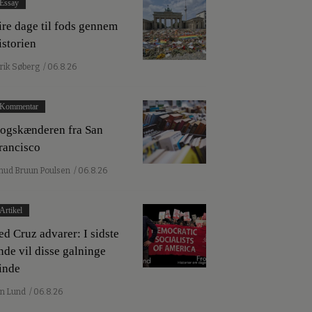
Essay
ire dage til fods gennem
istorien
lrik Søberg
/ 06.8.26
Kommentar
ogskænderen fra San
rancisco
nud Bruun Poulsen
/ 06.8.26
Artikel
ed Cruz advarer: I sidste
nde vil disse galninge
inde
an Lund
/ 06.8.26