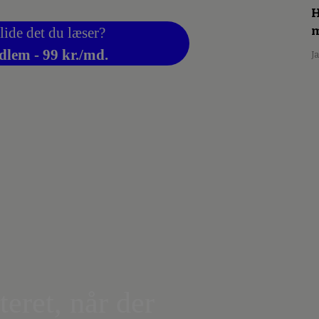
H
m
lide det du læser?
dlem - 99 kr./md.
J
teret, når der