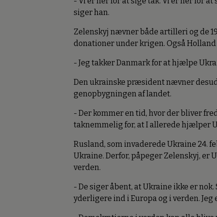
- Vi er her for at sige tak. Vi er her for a
siger han.
Zelenskyj nævner både artilleri og de 19
donationer under krigen. Også Holland
- Jeg takker Danmark for at hjælpe Ukrai
Den ukrainske præsident nævner desuden
genopbygningen af landet.
- Der kommer en tid, hvor der bliver fred
taknemmelig for, at I allerede hjælper
Rusland, som invaderede Ukraine 24. febr
Ukraine. Derfor, påpeger Zelenskyj, er
verden.
- De siger åbent, at Ukraine ikke er nok.
yderligere ind i Europa og i verden. Jeg e