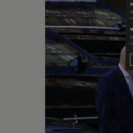
S
S
o
M
M
a