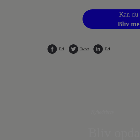
Kan du 
Bliv me
Del
Tweet
Del
Nyhedsbrev
Bliv opda