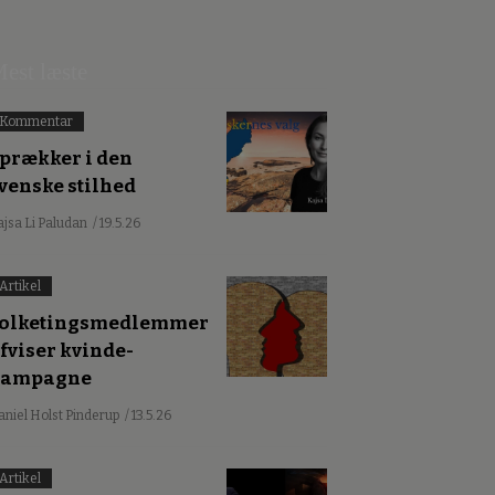
est læste
Kommentar
prækker i den
venske stilhed
ajsa Li Paludan
/ 19.5.26
Artikel
olketingsmedlemmer
fviser kvinde-
kampagne
aniel Holst Pinderup
/ 13.5.26
Artikel