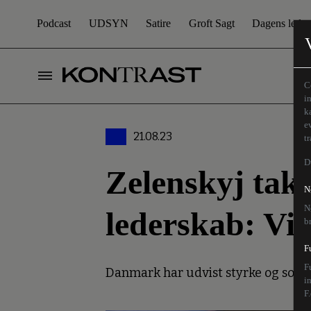
Podcast
UDSYN
Satire
Groft Sagt
Dagens leder
C
i
k
e
21.08.23
t
D
Zelenskyj tak
N
N
lederskab: Vi s
b
F
F
Danmark har udvist styrke og solid
i
F