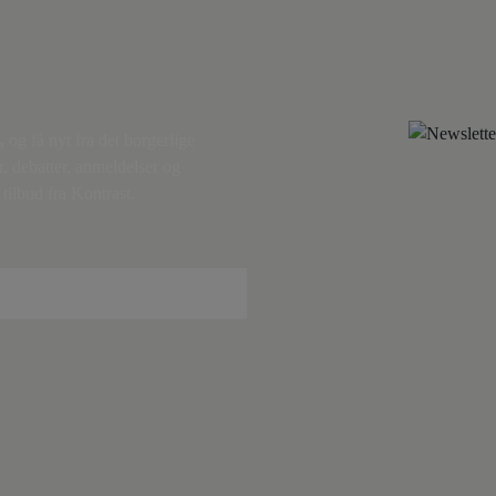
,
og få nyt fra det borgerlige
r, debatter, anmeldelser og
tilbud fra Kontrast.