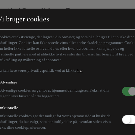
Aktuelt Tema
Skribenter
Vi bruger cookies
Den borgelige brille
Alle vores skribenter
Remigration
Modløberne
ookies er tekststrenge, der lagres i din browser, og som bl.a. bruges til at huske dine
Humaniora forfra
Z-aksen
ndstillinger. Cookies kan ikke sprede virus eller andre skadelige programmer. Cooki
an heller ikke fortælle os hvem du er, eller hvor du bor, men kan hjælpe os og
Store Danskere
ventuelle partnere med at afdække hvilke sider din browser har besøgt, til brug ved
rafikmåling og målretning af annoncer.
u kan læse vores privatlivspolitik ved at klikke
her
ker Danmark for våbe
ødvendige
ødvendige cookies sørger for at hjemmesiden fungerer. F.eks. at din
toler på jer
ruger bliver husket når du logger ind.
unktionelle
unktionelle cookies gør det muligt for vores hjemmeside at huske de
aritet under krigen i Ukraine, siger Zelenskyj i Land
ndstillinger, du har valgt, som har indflydelse på, hvordan siden vises.
.eks. dine cookiepræferencer.