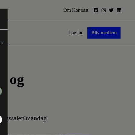
Om Kontrast
Log ind
Bliv medlem
es
n og
stingssalen mandag.