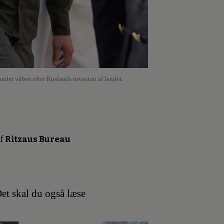
ndet våben efter Ruslands invasion af landet.
f
Ritzaus Bureau
et skal du også læse