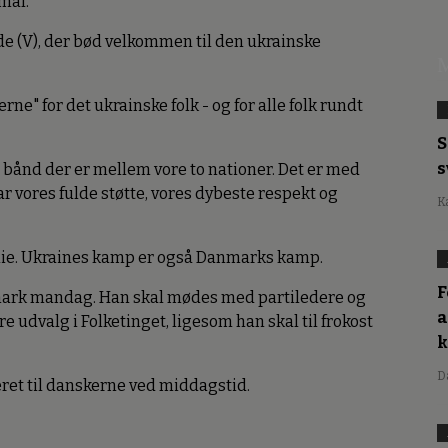
mål.
de (V), der bød velkommen til den ukrainske
M
rne" for det ukrainske folk - og for alle folk rundt
S
s
t bånd der er mellem vore to nationer. Det er med
ar vores fulde støtte, vores dybeste respekt og
K
ilie. Ukraines kamp er også Danmarks kamp.
F
mark mandag. Han skal mødes med partiledere og
a
udvalg i Folketinget, ligesom han skal til frokost
D
ret til danskerne ved middagstid.