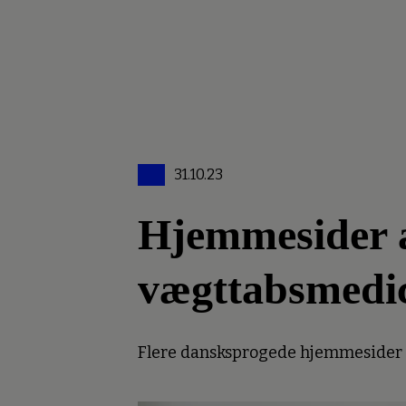
31.10.23
Hjemmesider an
vægttabsmedi
Flere dansksprogede hjemmesider er