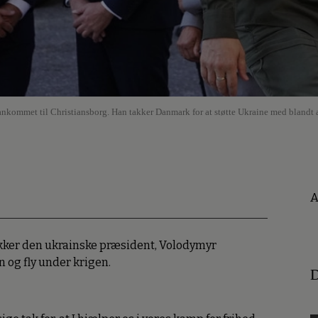
kommet til Christiansborg. Han takker Danmark for at støtte Ukraine med blandt a
A
akker den ukrainske præsident, Volodymyr
 og fly under krigen.
D