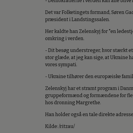
- Demokratierne i verden kan alle blive 
Det var Folketingets formand, Søren Ga
præsident i Landstingssalen.
Her kaldte han Zelenskyj for "en ledestje
omkring i verden.
- Dit besøg understreger, hvor stærkt e
stor glæde, at jeg kan sige, at Ukraine h
vores sympati.
- Ukraine tilhører den europæiske fam
Zelenskyj har et stramt program i Dan
gruppeformænd og formændene for flere 
hos dronning Margrethe.
Han holder også en tale direkte adresse
Kilde: /ritzau/