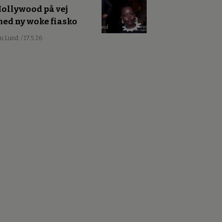
ollywood på vej
ed ny woke fiasko
an Lund
/ 17.5.26