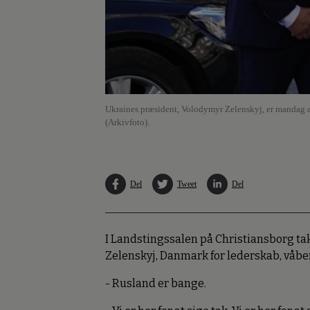
Ukraines præsident, Volodymyr Zelenskyj, er mandag an
(Arkivfoto).
Del
Tweet
Del
I Landstingssalen på Christiansborg t
Zelenskyj, Danmark for lederskab, våben
- Rusland er bange.