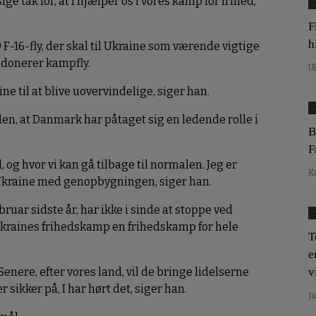
t sige tak for, at I hjælper os i vores kamp for frihed,
F
h
 F-16-fly, der skal til Ukraine som værende vigtige
 donerer kampfly.
U
ne til at blive uovervindelige, siger han.
, at Danmark har påtaget sig en ledende rolle i
B
F
, og hvor vi kan gå tilbage til normalen. Jeg er
K
 Ukraine med genopbygningen, siger han.
uar sidste år, har ikke i sinde at stoppe ved
 Ukraines frihedskamp en frihedskamp for hele
T
e
 Senere, efter vores land, vil de bringe lidelserne
v
r sikker på, I har hørt det, siger han.
J