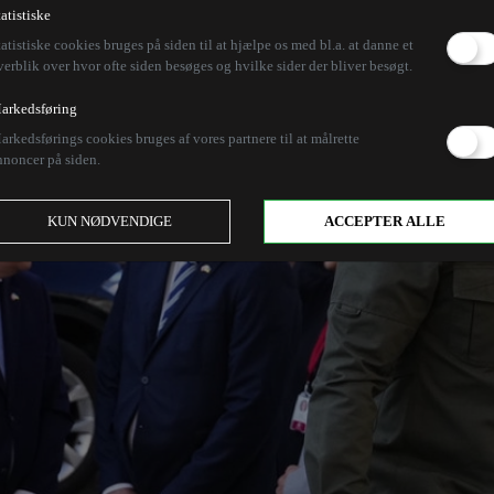
tatistiske
tatistiske cookies bruges på siden til at hjælpe os med bl.a. at danne et
verblik over hvor ofte siden besøges og hvilke sider der bliver besøgt.
arkedsføring
arkedsførings cookies bruges af vores partnere til at målrette
nnoncer på siden.
KUN NØDVENDIGE
ACCEPTER ALLE