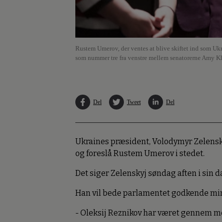
Rustem Umerov, der ventes at blive skiftet ind som Ukr
som nummer tre fra venstre mellem senatorerne Amy Klo
Del
Tweet
Del
Ukraines præsident, Volodymyr Zelenskyj
og foreslå Rustem Umerov i stedet.
Det siger Zelenskyj søndag aften i sin 
Han vil bede parlamentet godkende mi
- Oleksij Reznikov har været gennem me