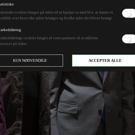
tatistiske
tatistiske cookies bruges på siden til at hjælpe os med bl.a. at danne et
verblik over hvor ofte siden besøges og hvilke sider der bliver besøgt.
arkedsføring
arkedsførings cookies bruges af vores partnere til at målrette
nnoncer på siden.
KUN NØDVENDIGE
ACCEPTER ALLE