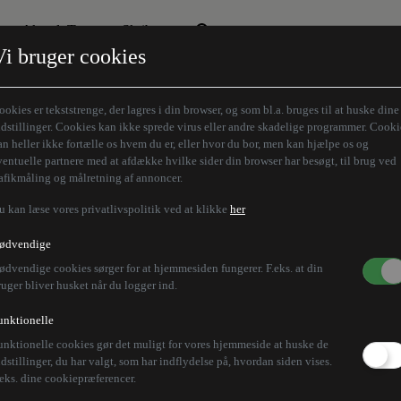
Aktuelt Tema
Skribenter
Vi bruger cookies
Den borgelige brille
Alle vores skribenter
Remigration
Modløberne
ookies er tekststrenge, der lagres i din browser, og som bl.a. bruges til at huske dine
Humaniora forfra
Z-aksen
ndstillinger. Cookies kan ikke sprede virus eller andre skadelige programmer. Cooki
an heller ikke fortælle os hvem du er, eller hvor du bor, men kan hjælpe os og
Store Danskere
ventuelle partnere med at afdække hvilke sider din browser har besøgt, til brug ved
rafikmåling og målretning af annoncer.
u kan læse vores privatlivspolitik ved at klikke
her
udskifte sin forsvarsmi
ødvendige
ødvendige cookies sørger for at hjemmesiden fungerer. F.eks. at din
ruger bliver husket når du logger ind.
e at arbejde og interagere med både militæret og sam
unktionelle
unktionelle cookies gør det muligt for vores hjemmeside at huske de
ndstillinger, du har valgt, som har indflydelse på, hvordan siden vises.
.eks. dine cookiepræferencer.