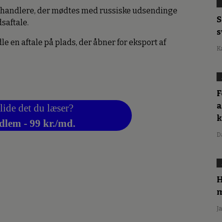
 forhandlere, der mødtes med russiske udsendinge
S
dsaftale.
s
le en aftale på plads, der åbner for eksport af
K
F
a
lide det du læser?
dlem - 99 kr./md.
D
H
m
J