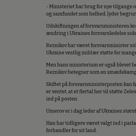
- Ministeriet har brug for nye tilgange
og samfundet som helhed, lyder begrun
Udskiftningen af forsvarsministeren k
ændring i Ukraines forsvarsledelse side
Reznikov har været forsvarsminister si
Ukraine vestlig militær støtte for mange
Men hans ministerium er også blevet bes
Reznikov betegner som en smædekam
Skiftet på forsvarsministerposten kan 
er ventet, at et flertal her vil støtte 
ind på posten.
Umerov er i dag leder af Ukraines størs
Han har tidligere været valgt ind i parl
forhandler for sit land.