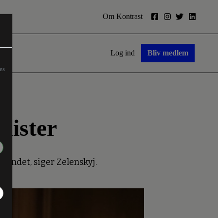
Om Kontrast
Log ind
Bliv medlem
es
nister
fundet, siger Zelenskyj.