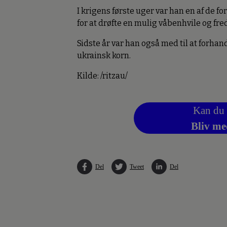
I krigens første uger var han en af de
for at drøfte en mulig våbenhvile og fre
Sidste år var han også med til at forhand
ukrainsk korn.
Kilde: /ritzau/
Kan du 
Bliv me
Del
Tweet
Del