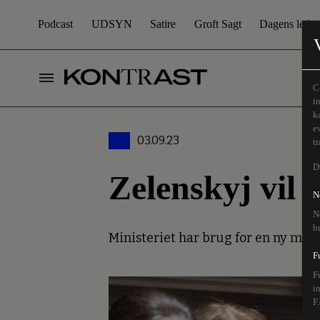
Podcast
UDSYN
Satire
Groft Sagt
Dagens leder
C
i
k
e
03.09.23
t
D
Zelenskyj vil 
N
N
b
Ministeriet har brug for en ny måd
F
F
i
F