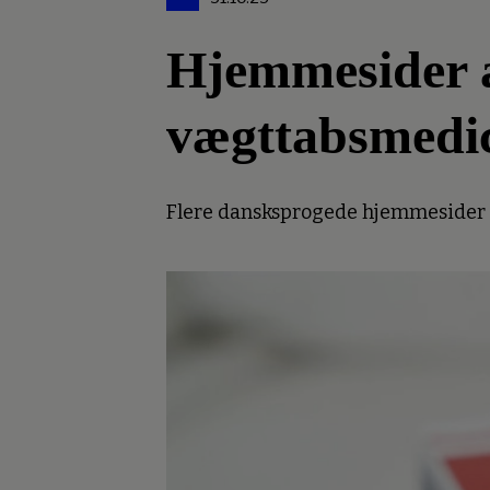
Hjemmesider an
vægttabsmedi
Flere dansksprogede hjemmesider er