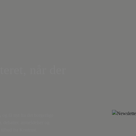
teret, når der
,
og få nyt fra det borgerlige
r, debatter, anmeldelser og
tilbud fra Kontrast.