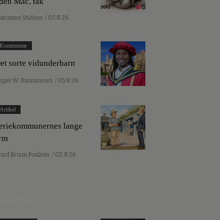
den Mac, tak
arianne Stidsen
/ 05.8.26
Kommentar
et sorte vidunderbarn
esper W. Rasmussen
/ 05.8.26
Artikel
eriekommunernes lange
rm
nud Bruun Poulsen
/ 02.8.26
est læste