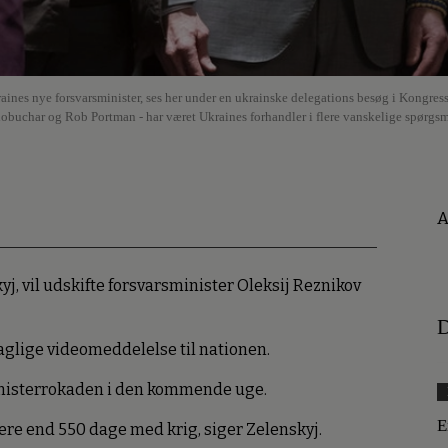
aines nye forsvarsminister, ses her under en ukrainske delegations besøg i Kongres
buchar og Rob Portman - har været Ukraines forhandler i flere vanskelige spørgsm
A
, vil udskifte forsvarsminister Oleksij Reznikov
D
daglige videomeddelelse til nationen.
nisterrokaden i den kommende uge.
E
re end 550 dage med krig, siger Zelenskyj.