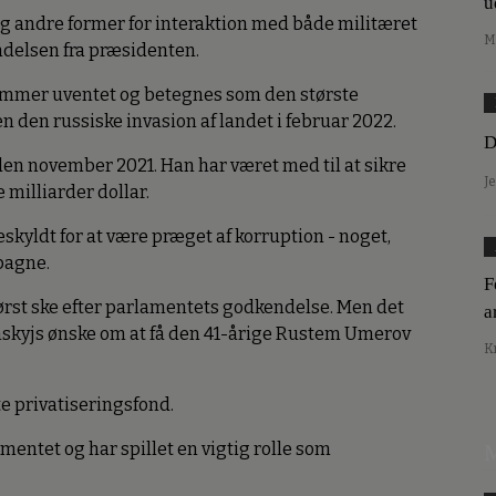
u
 og andre former for interaktion med både militæret
M
delsen fra præsidenten.
ommer uventet og betegnes som den største
n den russiske invasion af landet i februar 2022.
D
den november 2021. Han har været med til at sikre
J
 milliarder dollar.
kyldt for at være præget af korruption - noget,
pagne.
F
først ske efter parlamentets godkendelse. Men det
a
Zelenskyjs ønske om at få den 41-årige Rustem Umerov
K
te privatiseringsfond.
amentet og har spillet en vigtig rolle som
M