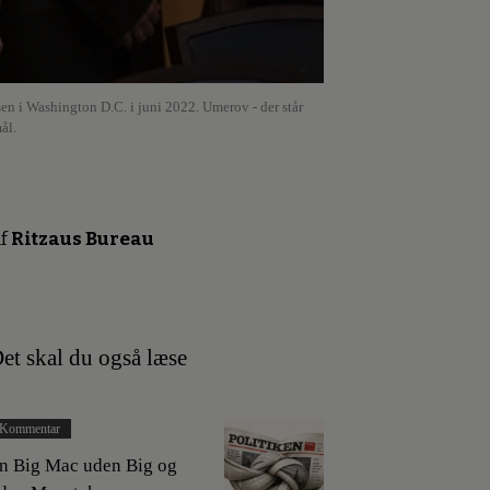
sen i Washington D.C. i juni 2022. Umerov - der står
ål.
f
Ritzaus Bureau
et skal du også læse
Kommentar
n Big Mac uden Big og