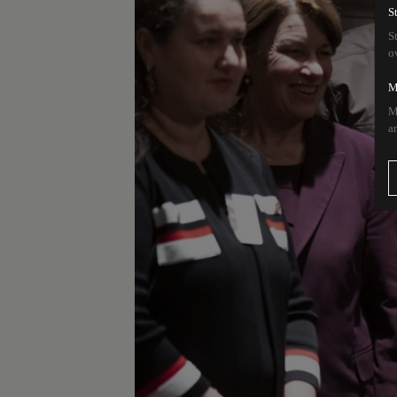
S
S
o
M
M
a