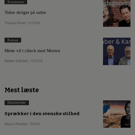
Kommentar
Tiden skriger på satire
Thomas Wivel
/ 07.8.26
Podcast
Mette vil i clinch med Morten
Kaaber & Karker
/ 07.8.26
Mest læste
Kommentar
Sprækker i den svenske stilhed
Kajsa Li Paludan
/ 19.5.26