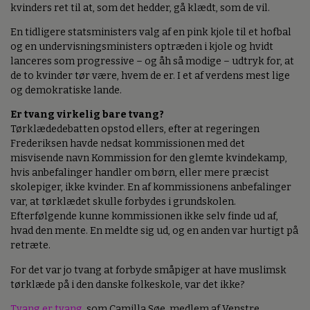
kvinders ret til at, som det hedder, gå klædt, som de vil.
En tidligere statsministers valg af en pink kjole til et hofbal
og en undervisningsministers optræden i kjole og hvidt
lanceres som progressive – og åh så modige – udtryk for, at
de to kvinder tør være, hvem de er. I et af verdens mest lige
og demokratiske lande.
Er tvang virkelig bare tvang?
Tørklædedebatten opstod ellers, efter at regeringen
Frederiksen havde nedsat kommissionen med det
misvisende navn Kommission for den glemte kvindekamp,
hvis anbefalinger handler om børn, eller mere præcist
skolepiger, ikke kvinder. En af kommissionens anbefalinger
var, at tørklædet skulle forbydes i grundskolen.
Efterfølgende kunne kommissionen ikke selv finde ud af,
hvad den mente. En meldte sig ud, og en anden var hurtigt på
retræte.
For det var jo tvang at forbyde småpiger at have muslimsk
tørklæde på i den danske folkeskole, var det ikke?
Tvang er tvang
, som Camilla Søe, medlem af Venstre,