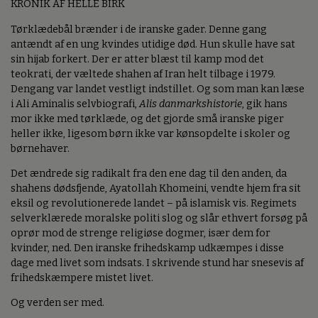
KRONIK AF HELLE BIRK
Tørklædebål brænder i de iranske gader. Denne gang
antændt af en ung kvindes utidige død. Hun skulle have sat
sin hijab forkert. Der er atter blæst til kamp mod det
teokrati, der væltede shahen af Iran helt tilbage i 1979.
Dengang var landet vestligt indstillet. Og som man kan læse
i Ali Aminalis selvbiografi,
Alis danmarkshistorie
, gik hans
mor ikke med tørklæde, og det gjorde små iranske piger
heller ikke, ligesom børn ikke var kønsopdelte i skoler og
børnehaver.
Det ændrede sig radikalt fra den ene dag til den anden, da
shahens dødsfjende, Ayatollah Khomeini, vendte hjem fra sit
eksil og revolutionerede landet – på islamisk vis. Regimets
selverklærede moralske politi slog og slår ethvert forsøg på
oprør mod de strenge religiøse dogmer, især dem for
kvinder, ned. Den iranske frihedskamp udkæmpes i disse
dage med livet som indsats. I skrivende stund har snesevis af
frihedskæmpere mistet livet.
Og verden ser med.