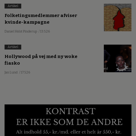
Artikel
Folketingsmedlemmer afviser
kvinde-kampagne
Daniel Holst Pinderup
/ 13.5.26
Artikel
Hollywood på vej med ny woke
fiasko
Jan Lund
/ 17.5.26