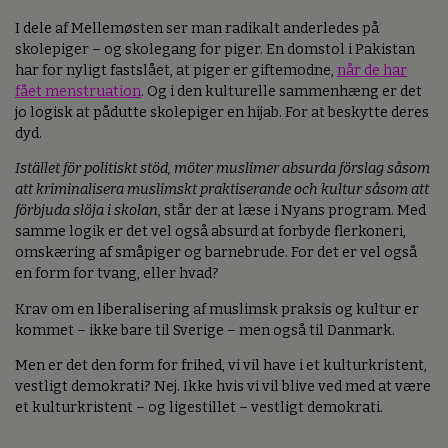
I dele af Mellemøsten ser man radikalt anderledes på
skolepiger – og skolegang for piger. En domstol i Pakistan
har for nyligt fastslået, at piger er giftemodne,
når de har
fået menstruation
. Og i den kulturelle sammenhæng er det
jo logisk at pådutte skolepiger en hijab. For at beskytte deres
dyd.
Istället för politiskt stöd, möter muslimer absurda förslag såsom
att kriminalisera muslimskt praktiserande och kultur såsom att
förbjuda slöja i skolan
, står der at læse i Nyans program. Med
samme logik er det vel også absurd at forbyde flerkoneri,
omskæring af småpiger og barnebrude. For det er vel også
en form for tvang, eller hvad?
Krav om en liberalisering af muslimsk praksis og kultur er
kommet – ikke bare til Sverige – men også til Danmark.
Men er det den form for frihed, vi vil have i et kulturkristent,
vestligt demokrati? Nej. Ikke hvis vi vil blive ved med at være
et kulturkristent – og ligestillet – vestligt demokrati.