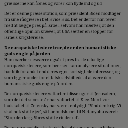
grænserne kan åbnes og varer kan flyde ind og ud.
Det er denne præsentation, som præsident Biden modtager
fra sine rådgivere i Det Hvide Hus. Det er derfor han tøver
med at lægge pres på Israel, selvom han mærker, at den
offentlige opinion kræver, at USA sætter en stopper for
Israels krigsførelse.
De europæiske ledere tror, de er den humanistiske
guds engle på jorden
Han mærker desværre også et pres fra de uduelige
europæiske ledere, som hverken kan analysere situationen,
har blik for andet end deres egne kortsigtede interesser, og
som ligger under for et falsk selvbillede af at være den
humanistiske guds engle på jorden.
De europæiske ledere valfarter i disse uger til Jerusalem,
som de i det seneste år har valfartet til Kiev. Men hvor
budskabet til Zelensky har været entydigt: ”Vind den krig. Vi
skal nok støtte jer”, så har budskabet til Netanyahu været:
”Stop den krig. Vores støtte rinder ud”.
Det er en gevaldig strategisk fejl af de europæiske ledere.