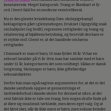
konstaterede. Meget kategorisk. Tvang er åbenbart et fy-
ord. I hvert fald for en moderne venstreliberal.
Nu er den glemte kvindekamp (læs: skolepigekamp)
beklageligvis gået i glemmebogen. Druknet i ligegyldig snak
om balkjoler (og hvidt), regressive rettigheder og tvang og
relativering af hijabbens betydning, og hvorvidt den bare er
et stykke stof. Glemt er, at det handlede om børns
rettigheder.
I Danmark er man et barn, til man fylder 18 år. Vi har en
seksuel lavalder på 15 år. Hvis man har samleje med et barn
under 12 år, kategoriseres det som voldtægt. Sådan er dansk
lovgivning. Skolepiger er børn, ikke giftefærdige
seksualobjekter.
Derfor kan man også sagtens argumentere for, at det er det
danske samfunds opgave at gennemtvinge et
tørklædeforbud i danske skoler for dermed at sikre, at der
rent faktisk ikke er tale om tvang, hvis nogen skulle finde på
at iføre sig muslimsk tørklæde, men deres eget valg. Og at
det først sker, når de ikke mere er børn, men voksne kvinder.