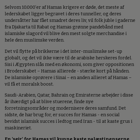
Selvom 10.000’er af Hamas krigere er døde, det meste af
lederskabet ligger begravet i deres tunneller, og deres
undersåtter har fået smadret deres liv, vil folk juble i gaderne
fra Djakarta til Rabat og Hamas grønne pandebånd med
islamiske slagord vil blive den mest solgte merchandise i
hele den muslimske verden.
Det vil flytte på brikkerne i det inter-muslimske set-up
globalt, og det vil ikke være til de arabiske herskeres fordel.
Sisi i Ægypten slås med en økonomi, som giver oppositionen
i Broderskabet – Hamas allierede - stærke kort på hånden.
De islamiske oprørere i Sinai – en anden allieret af Hamas –
vil få et moralsk boost.
Saudi-Arabien, Qatar, Bahrain og Emiraterne arbejder i disse
år ihærdigt på at blive stuerene, finde nye
forretningsområder og modernisere deres samfund. Det
sidste, de har brug for, er succes for Hamas - en social
bevidst islamisk succes i ledtog med Iran - til at kaste grus i
maskineriet.
En 'sejr' for Hamas vil kunne kaste palæstinenserne