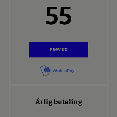
55
PRØV NU
Årlig betaling