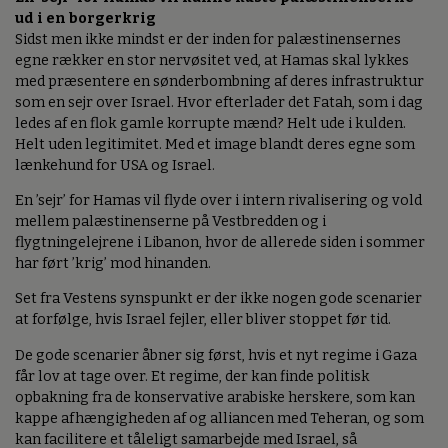
ud i en borgerkrig
Sidst men ikke mindst er der inden for palæstinensernes
egne rækker en stor nervøsitet ved, at Hamas skal lykkes
med præsentere en sønderbombning af deres infrastruktur
som en sejr over Israel. Hvor efterlader det Fatah, som i dag
ledes af en flok gamle korrupte mænd? Helt ude i kulden.
Helt uden legitimitet. Med et image blandt deres egne som
lænkehund for USA og Israel.
En ’sejr’ for Hamas vil flyde over i intern rivalisering og vold
mellem palæstinenserne på Vestbredden og i
flygtningelejrene i Libanon, hvor de allerede siden i sommer
har ført ’krig’ mod hinanden.
Set fra Vestens synspunkt er der ikke nogen gode scenarier
at forfølge, hvis Israel fejler, eller bliver stoppet før tid.
De gode scenarier åbner sig først, hvis et nyt regime i Gaza
får lov at tage over. Et regime, der kan finde politisk
opbakning fra de konservative arabiske herskere, som kan
kappe afhængigheden af og alliancen med Teheran, og som
kan facilitere et tåleligt samarbejde med Israel, så