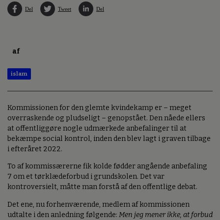
Del
Tweet
Del
af
islam
Kommissionen for den glemte kvindekamp er – meget
overraskende og pludseligt – genopstået. Den nåede ellers
at offentliggøre nogle udmærkede anbefalinger til at
bekæmpe social kontrol, inden den blev lagt i graven tilbage
i efteråret 2022.
To af kommissærerne fik kolde fødder angående anbefaling
7 om et tørklædeforbud i grundskolen. Det var
kontroversielt, måtte man forstå af den offentlige debat.
Det ene, nu forhenværende, medlem af kommissionen
udtalte i den anledning følgende:
Men jeg mener ikke, at forbud