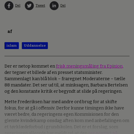
Del
Tweet
Del
af
islam
Uddannelse
Der er netop kommet en
frisk meningsmåling fra Epinion,
der tegner et billede af en presset statsminister.
Sammenlagt kan blå blok – fraregnet Moderaterne – tælle
88 mandater. Det ser ud til, at minksagen, Barbara Bertelsen
og den konstante kritik er begyndt at slide på regeringen.
Mette Frederiksen har med andre ord brug for at skifte
fokus, for at gå i offensiv. Derfor kunne timingen ikke have
været bedre, da regeringens egen Kommisionen for den
glemte kvindekamp
onsdag aften kom med anbefalingen om
et tørklædeforbud i grundskolen. Det er et forslag, som
regeringen allerede har meldt ud, at den
ser positivt på.