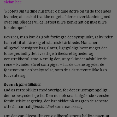
sådan her
:
“Profet! Sig til dine hustruer og dine døtre og til de troendes
kvinder, at de skal trække noget af deres overklædning ned
over sig. Således vil de lettest blive genkendt og ikke blive
forulempet.”
Bevares, man kan da godt forfægte det synspunkt, at kvinder
har ret til at iføre sig et islamisk tørklæde. Man aner
alligevel hensigten bag sløret, ligegyldigt hvor meget det
forsøges indhyllet i vestlige frihedsrettigheder og
venstreliberalisme. Nemlig den, at tørklædet adskiller de
rene – kvinder såvel som piger – fra de urene og yder de
førstnævnte en beskyttelse, som de sidstnævnte ikke kan
forvente sig.
Svensk
jämställdhet
Lad os rette blikket mod Sverige, for det er uomgængeligt i
denne besynderlige tid. Den nu nok snart afgående svenske
feministiske regering, der har siddet på magten de seneste
otte år, har haft
jämställdhet
som mærkesag.
Om det var i ligestillingen og liberalismens hellige navn, at