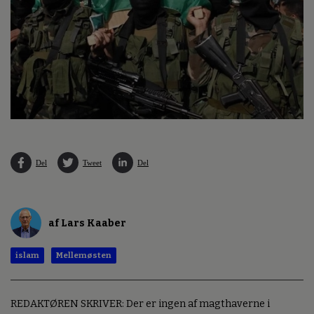
Del
Tweet
Del
af Lars Kaaber
islam
Mellemøsten
REDAKTØREN SKRIVER: Der er ingen af magthaverne i