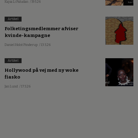
Kajsa Li Paludan
/ 19.5.26
Artikel
Folketingsmedlemmer afviser
kvinde-kampagne
Daniel Holst Pinderup
/ 13.5.26
Artikel
Hollywood på vej med ny woke
fiasko
Jan Lund
/ 17.5.26