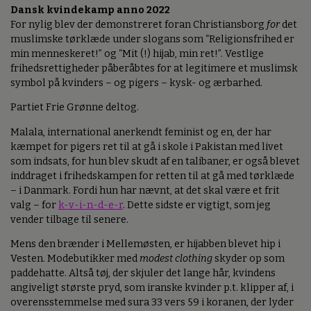
Dansk kvindekamp anno 2022
For nylig blev der demonstreret foran Christiansborg
for
det
muslimske tørklæde under slogans som “Religionsfrihed er
min menneskeret!” og “Mit (!) hijab, min ret!”. Vestlige
frihedsrettigheder påberåbtes for at legitimere et muslimsk
symbol på kvinders – og pigers – kysk- og ærbarhed.
Partiet Frie Grønne deltog.
Malala, international anerkendt feminist og en, der har
kæmpet for pigers ret til at gå i skole i Pakistan med livet
som indsats, for hun blev skudt af en talibaner, er også blevet
inddraget i frihedskampen for retten til at gå med tørklæde
– i Danmark. Fordi hun har nævnt, at det skal være et frit
valg – for
k-v-i-n-d-e-r
. Dette sidste er vigtigt, som jeg
vender tilbage til senere.
Mens den brænder i Mellemøsten, er hijabben blevet hip i
Vesten. Modebutikker med
modest clothing
skyder op som
paddehatte. Altså tøj, der skjuler det lange hår, kvindens
angiveligt største pryd, som iranske kvinder p.t. klipper af, i
overensstemmelse med sura 33 vers 59 i koranen, der lyder