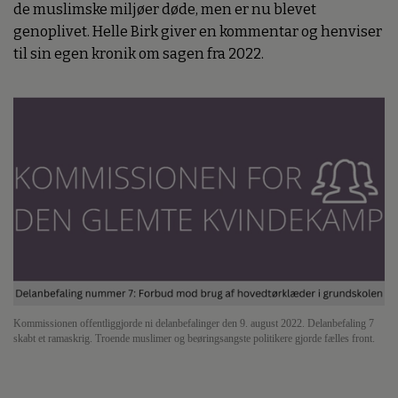
de muslimske miljøer døde, men er nu blevet
genoplivet. Helle Birk giver en kommentar og henviser
til sin egen kronik om sagen fra 2022.
Kommissionen offentliggjorde ni delanbefalinger den 9. august 2022. Delanbefaling 7
skabt et ramaskrig. Troende muslimer og beøringsangste politikere gjorde fælles front.