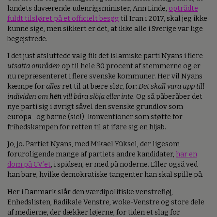
landets daværende udenrigsminister, Ann Linde,
optrådte
fuldt tilsløret på et officielt besøg
til Iran i 2017, skal jeg ikke
kunne sige, men sikkert er det, at ikke alle i Sverige var lige
begejstrede.
I det just afsluttede valg fik det islamiske parti Nyans i flere
utsatta områden
op til hele 30 procent af stemmerne og er
nu repræsenteret i flere svenske kommuner. Her vil Nyans
kæmpe for
alles
ret til at bære slør, for:
Det skall vara upp till
individen om
hen
vill bära slöja eller inte
. Og så påberåber det
nye parti sig i øvrigt såvel den svenske grundlov som
europa- og børne (sic!)-konventioner som støtte for
frihedskampen for retten til at iføre sig en hijab.
Jo, jo. Partiet Nyans, med Mikael Yüksel, der ligesom
foruroligende mange af partiets andre kandidater,
har en
dom på CV’et
, i spidsen, er med på noderne. Eller også ved
han bare, hvilke demokratiske tangenter han skal spille på.
Her i Danmark slår den værdipolitiske venstrefløj,
Enhedslisten, Radikale Venstre, woke-Venstre og store dele
af medierne, der dækker løjerne, for tiden et slag for