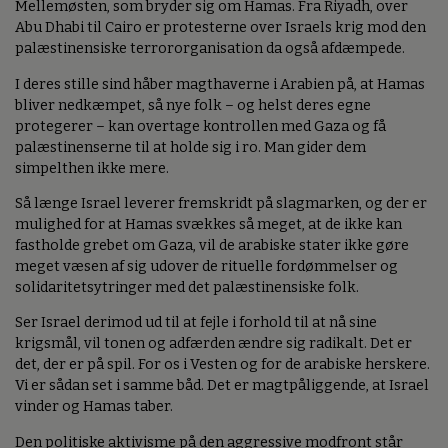
Mellemøsten, som bryder sig om Hamas. Fra Riyadh, over
Abu Dhabi til Cairo er protesterne over Israels krig mod den
palæstinensiske terrororganisation da også afdæmpede.
I deres stille sind håber magthaverne i Arabien på, at Hamas
bliver nedkæmpet, så nye folk – og helst deres egne
protegerer – kan overtage kontrollen med Gaza og få
palæstinenserne til at holde sig i ro. Man gider dem
simpelthen ikke mere.
Så længe Israel leverer fremskridt på slagmarken, og der er
mulighed for at Hamas svækkes så meget, at de ikke kan
fastholde grebet om Gaza, vil de arabiske stater ikke gøre
meget væsen af sig udover de rituelle fordømmelser og
solidaritetsytringer med det palæstinensiske folk.
Ser Israel derimod ud til at fejle i forhold til at nå sine
krigsmål, vil tonen og adfærden ændre sig radikalt. Det er
det, der er på spil. For os i Vesten og for de arabiske herskere.
Vi er sådan set i samme båd. Det er magtpåliggende, at Israel
vinder og Hamas taber.
Den politiske aktivisme på den aggressive modfront står