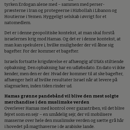
tyrken Erdogan alene med – sammen med perser-
præsterne i Iran og protegeerne i Hizbollah i Libanon og
Houtierne i Yemen. Hyggeligt selskab i øvrigt for et
natomedlem.
Det er i denne geopolitiske kontekst, at man skal forstå
israelernes krig mod Hamas. Og det er i denne kontekst, at
man kan spekulere i, hvilke muligheder der vil åbne sig
bagefter. For der kommer et bagefter.
Israels fortsatte krigsførelse er afhængig af USA’s stiltiende
opbakning. Den opbakning har en udløbsdato. En dato vi ikke
kender, men den er der. Hvad der kommer til at ske bagefter,
afhænger helt af hvilke resultater Israel når at levere på
slagmarken, inden tiden rinder ud.
Hamas grønne pandebånd vil blive den mest solgte
merchandise i den muslimske verden
Overlever Hamas med kontrol over gazastriben, vil det blive
fejret som en sejr – en umådelig sejr, der vil mobilisere
masserne over hele den muslimske verden og sætte grå hår
i hovedet på magthaverne i de arabiske lande.