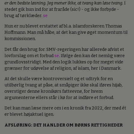
er den bedste løsning. Jeg mener ikke, at tvang kan løse tvang.
I
stedet gik hun ind for at fraråde (sic!) - og ikke forbyde -
brug af tørklæder.
se
Hun er nu blevet erstattet af bl.a. islamforskeren Thomas
Hoffmann. Man må håbe, at det kan give øget momentum til
kommissionen.
Det får den brug for. SMV-regeringen har allerede afvist et
lovforslag om et forbud
se
. Ifølge den kan det nemlig være
grundlovsstridigt. Med den logik lukkes op for meget vide
grænser for udøvelse af religion, af islam, her i Danmark.
At det skulle være kontroversielt og et udtryk for en
utilbørlig tvang at påse, at småpiger ikke skal iføres hijab,
overstiger denne kronikørs fatteevne, for hvem
argumenterne ellers står i kø for at indføre et forbud.
Det kan man læse mere om i en kronik fra 2022, der med ét
er blevet højaktuel igen.
AFSLØRING: DET HANLDER OM BØRNS RETTIGHEDER