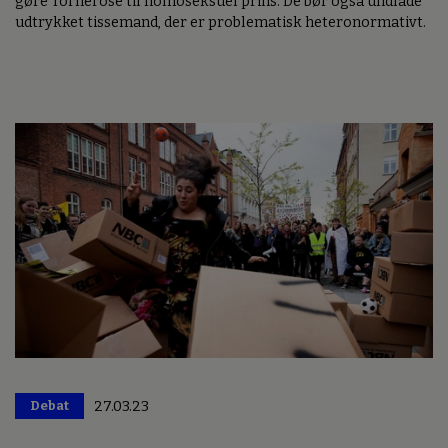
gøre Tornerose til homoseksuel prins. De bør også undlade
udtrykket tissemand, der er problematisk heteronormativt.
Debat
27.03.23
Premium