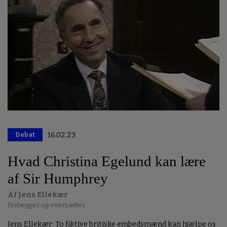
Debat
16.02.23
Hvad Christina Egelund kan lære
af Sir Humphrey
Af Jens Ellekær
Forlægger og oversætter
Jens Ellekær: To fiktive britiske embedsmænd kan hjælpe os