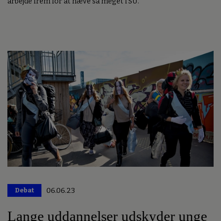
arbejde frem for at hæve så meget i SU.
Debat
06.06.23
Premium
Lange uddannelser udskyder unge