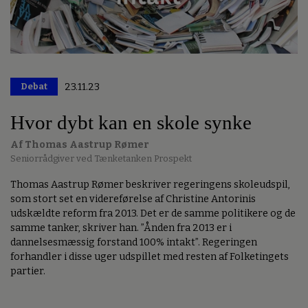
Debat
23.11.23
Hvor dybt kan en skole synke
Af Thomas Aastrup Rømer
Seniorrådgiver ved Tænketanken Prospekt
Thomas Aastrup Rømer beskriver regeringens skoleudspil,
som stort set en videreførelse af Christine Antorinis
udskældte reform fra 2013. Det er de samme politikere og de
samme tanker, skriver han. ”Ånden fra 2013 er i
dannelsesmæssig forstand 100% intakt”. Regeringen
forhandler i disse uger udspillet med resten af Folketingets
partier.