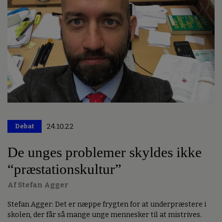
Debat
24.10.22
Premium
De unges problemer skyldes ikke
“præstationskultur”
Af Stefan Agger
Stefan Agger: Det er næppe frygten for at underpræstere i
skolen, der får så mange unge mennesker til at mistrives.