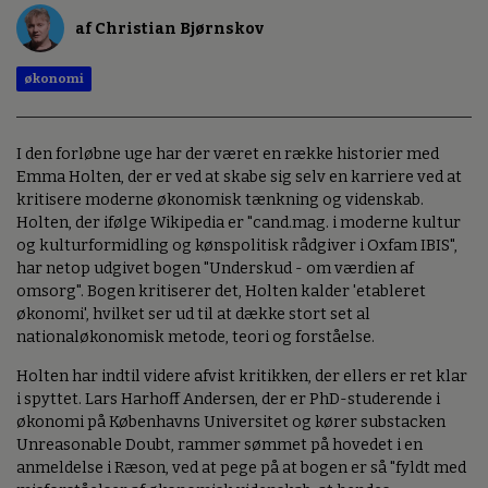
af Christian Bjørnskov
økonomi
I den forløbne uge har der været en række historier med
Emma Holten, der er ved at skabe sig selv en karriere ved at
kritisere moderne økonomisk tænkning og videnskab.
Holten, der ifølge Wikipedia er "cand.mag. i moderne kultur
og kulturformidling og kønspolitisk rådgiver i Oxfam IBIS",
har netop udgivet bogen "Underskud - om værdien af
omsorg". Bogen kritiserer det, Holten kalder 'etableret
økonomi', hvilket ser ud til at dække stort set al
nationaløkonomisk metode, teori og forståelse.
Holten har indtil videre afvist kritikken, der ellers er ret klar
i spyttet. Lars Harhoff Andersen, der er PhD-studerende i
økonomi på Københavns Universitet og kører substacken
Unreasonable Doubt, rammer sømmet på hovedet i en
anmeldelse i Ræson, ved at pege på at bogen er så "fyldt med