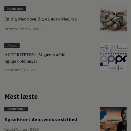
Kommentar
En Big Mac uden Big og uden Mac, tak
Marianne Stidsen
/ 05.8.26
Artikel
AUTORITETEN - Vogteren af de
rigtige holdninger
Lars Kaaber
/ 05.8.26
Mest læste
Kommentar
Sprækker i den svenske stilhed
Kajsa Li Paludan
/ 19.5.26