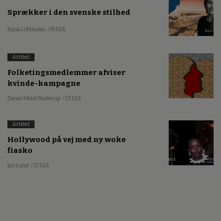
Sprækker i den svenske stilhed
Kajsa Li Paludan
/ 19.5.26
Artikel
Folketingsmedlemmer afviser
kvinde-kampagne
Daniel Holst Pinderup
/ 13.5.26
Artikel
Hollywood på vej med ny woke
fiasko
Jan Lund
/ 17.5.26