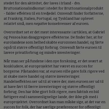
stedet for den aktivitet, der laves i Irland - dvs.
Bruttonationalindkomst i stedet for Bruttonationalprodukt
- falder effekten til en tredjedel. Omvendt finder forfatterne,
at Frankrig, Italien, Portugal, og Tyskland har oplevet
relativt små, men
negative
konsekvenser af euroen.
Overordnet set er det mest interessante i artiklen, at Gabriel
og Pessoa kan disaggregere effekterne. De finder her, at for
eurolandene som helhed skabte eurozonen handel, og førte
også til større offentligt forbrug. Omvendt førte euroen til
lavere privatforbrug og mindre investeringer.
Når man ser på fundene i den nye forskning, er det svært at
konkludere, at europrojektet har været en succes for
borgerne. Påstanden var, at euroen ville gøre folk rigere ved
at skabe mere handel og større investeringer.
Handelseffekten ser ud til at være der, men euroen ser ud til
at have ført til færre investeringer og større offentligt
forbrug. Den har ikke gjort folk rigere, men faktisk en bid
fattigere end i sammenlignelige lande, der ikke gik med i
europrojektet. Overordnet kan man måske sige, at det var en
succes for folk, der har særlige præferencer for offentligt