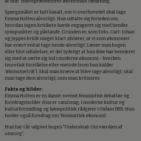
at hun "misrepræsenterer økonomisk tænkning".
Spørgsmålet er helt basalt, om vi overhovedet skal tage
Emma Holten alvorligt. Hun udtalte sig forleden om,
hvordan ingen kritikere havde engageret sig med hendes
synspunkter og påstande. Grunden er, som f.eks. Carl-Johan
og Jeppes kritik meget klart afslører, at vi som økonomer
har svært ved at tage hende alvorligt. Læser man bogen
eller blot udtalelser, er det tydeligt at hun ikke har besværet
sig med at sætte sig ind i moderne økonomi - hverken
teoretisk forståelse eller metode (som hun kalder
'økonometrik'). Skal man kræve at blive tage alvorligt, skal
man tage dem alvorligt, som man kritiserer.
Fakta og kilder:
Emma Holten er en dansk-svensk feministisk debattør og
foredragsholder. Hun er cand.mag. i moderne kultur og
kulturformidling og kønspolitisk rådgiver i Oxfam IBIS. Hun
holder også foredrag om 'feministisk økonomi'.
Hun har i år udgivet bogen "Underskud: Om værdien af
omsorg".