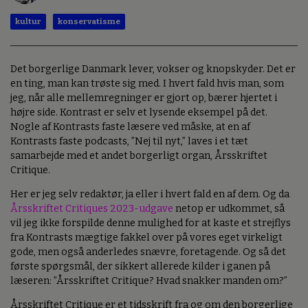
kultur
konservatisme
Det borgerlige Danmark lever, vokser og knopskyder. Det er
en ting, man kan trøste sig med. I hvert fald hvis man, som
jeg, når alle mellemregninger er gjort op, bærer hjertet i
højre side. Kontrast er selv et lysende eksempel på det.
Nogle af Kontrasts faste læsere ved måske, at en af
Kontrasts faste podcasts, ”Nej til nyt,” laves i et tæt
samarbejde med et andet borgerligt organ, Årsskriftet
Critique.
Her er jeg selv redaktør, ja eller i hvert fald en af dem. Og da
Årsskriftet Critiques 2023-udgave
netop er udkommet, så
vil jeg ikke forspilde denne mulighed for at kaste et strejflys
fra Kontrasts mægtige fakkel over på vores eget virkeligt
gode, men også anderledes snævre, foretagende. Og så det
første spørgsmål, der sikkert allerede kilder i ganen på
læseren: ”Årsskriftet Critique? Hvad snakker manden om?”
Årsskriftet Critique er et tidsskrift fra og om den borgerlige