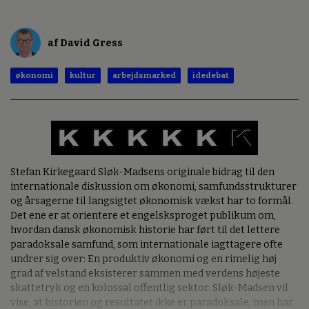
af David Gress
økonomi
kultur
arbejdsmarked
idedebat
Stefan Kirkegaard Sløk-Madsens originale bidrag til den
internationale diskussion om økonomi, samfundsstrukturer
og årsagerne til langsigtet økonomisk vækst har to formål.
Det ene er at orientere et engelsksproget publikum om,
hvordan dansk økonomisk historie har ført til det lettere
paradoksale samfund, som internationale iagttagere ofte
undrer sig over: En produktiv økonomi og en rimelig høj
grad af velstand eksisterer sammen med verdens højeste
skattetryk og en kolossal offentlig sektor. Sløk-Madsen vil
vise, at historien og resultatet ikke er paradoksale, men har