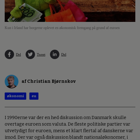
Kun i Irland har borgerne oplevet en økonomisk fremgang på grund af euroen
Del
Tweet
Del
af Christian Bjørnskov
økonomi
eu
I 1990erne var der en hed diskussion om Danmark skulle
overtage euroen som valuta. De fleste politiske partier var
utvetydigt for euroen, mens et klart flertal af danskerne var
imod. Der var også diskussion blandt nationaløkonomer, i