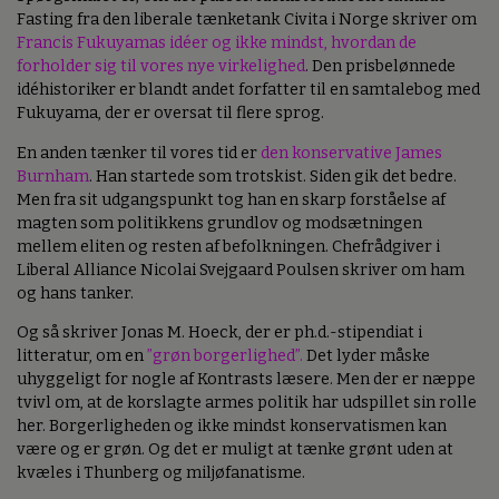
Fasting fra den liberale tænketank Civita i Norge skriver om
Francis Fukuyamas idéer og ikke mindst, hvordan de
forholder sig til vores nye virkelighed
. Den prisbelønnede
idéhistoriker er blandt andet forfatter til en samtalebog med
Fukuyama, der er oversat til flere sprog.
En anden tænker til vores tid er
den konservative James
Burnham
. Han startede som trotskist. Siden gik det bedre.
Men fra sit udgangspunkt tog han en skarp forståelse af
magten som politikkens grundlov og modsætningen
mellem eliten og resten af befolkningen. Chefrådgiver i
Liberal Alliance Nicolai Svejgaard Poulsen skriver om ham
og hans tanker.
Og så skriver Jonas M. Hoeck, der er ph.d.-stipendiat i
litteratur, om en
”grøn borgerlighed”.
Det lyder måske
uhyggeligt for nogle af Kontrasts læsere. Men der er næppe
tvivl om, at de korslagte armes politik har udspillet sin rolle
her. Borgerligheden og ikke mindst konservatismen kan
være og er grøn. Og det er muligt at tænke grønt uden at
kvæles i Thunberg og miljøfanatisme.