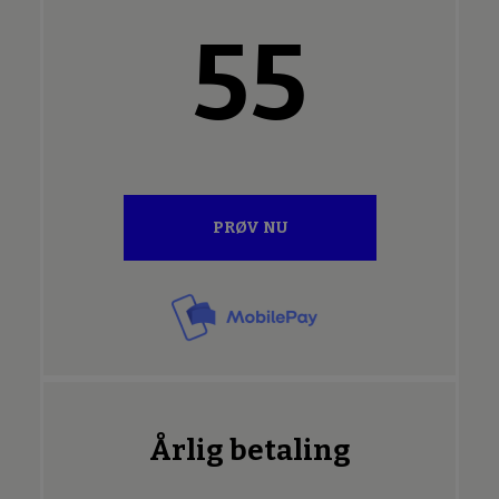
55
PRØV NU
Årlig betaling