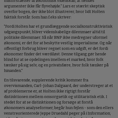
misforståelser af økonomisk videnskab, at hendes
argumenter ikke får flyvehøjde." Lars er stærkt skeptisk
overfor bogen, der ikke blot illustrerer, hvor lidt Holten
faktisk forstår. Som han f.eks skriver:
"Fordi Holten har et grundlæggende socialkonstruktivistisk
udgangspunkt, bliver videnskabelige dilemmaer altid til
politiske dilemmaer. Så når BNP ikke medregner uformel
økonomi, er det for at beskytte vestlig imperialisme. Og når
offentligt forbrug bliver regnet som en udgift, er det fordi
økonomer finder det værdiløst. Denne tilgang gør hende
blind for at se opdelingen imellem et marked, hvor folk
tænker på sig selv, og en privatsfære, hvor folk tænker på
hinanden."
En tilsvarende, supplerende kritik kommer fra
overvismanden, Carl-Johan Dalgaard, der understreger at et
af problemerne er, at Holten ikke rigtigt forstår
distinktionen mellem omsorgsetik og utilitaristisk etik. I
stedet for at se distinktionen og forsøge at forstå
økonomers analyseformer, begår hun fejlen - som den ellers
venstreorienterede Jeppe Druedahl peger på i Information,