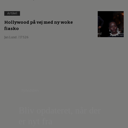
Artikel
Hollywood på vej med ny woke
fiasko
Jan Lund
/ 17.5.26
Nyhedsbrev
Bliv opdateret, når der
er nyt fra