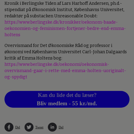
Kronik i Berlingske Tiden af Lars Harhoff Andersen, ph.d.-
stipendiat på Økonomisk Institut, Københavns Universitet,
redaktør på substacken Unreasonable Doubt:
https://www.berlingske.dk/kronikker/oekonom-baade-
oekonomien-og-feminismen-fortjener-bedre-end-emma-
holtens
Overvismand for Det Økonomiske Råd og professor i
økonomi ved Københavns Universitet Carl-Johan Dalgaards
kritik af Emma Holtens bog:
https://www.berlingske.dk/oekonomi/oekonomisk-
overvismand-gaar-i-rette-med-emma-holten-uoriginalt-
og-spydigt
Kan du lide det du læser?
Bliv medlem - 55 kr./md.
Del
Tweet
Del