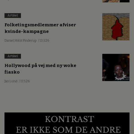
Artikel
Folketingsmedlemmer afviser
kvinde-kampagne
Daniel Holst Pinderup
/ 13.5.26
Artikel
Hollywood på vej med ny woke
fiasko
Jan Lund
/ 17.5.26