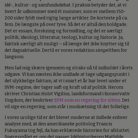
idé-, kultur- og samfundsdebat. I praksis betyder det, at vi
hvert år udkommer med ét nummer, som er mellem 150-
200 sider fyldt med rigtig lange artikler. De korteste på ca.
fem. De længste på over tyve. Så det er altså den boldgade.
Det er essays, forskning og formidling, og det er særligt
politik, ideologi, litteratur, teologi, kultur og historie. Ja,
faktisk særligt alt muligt – så længe det ikke knytter sig til
det dagsaktuelle. Dertil er vores redaktion simpelthen for
langsom.
Men lad mig skære igennem og straks nå til indholdet i årets
udgave. Vi kan næsten ikke undlade at tage udgangspunkt i
det ulykkelige faktum, at vi i snart et år har levet under et
SVM-regime, der tager saft og kraft ud af politik. Herom
skriver Christian Holst Vigilius, landsformand i Konservativ
Ungdom, der beskriver
SVM som en regering for eliten.
Det
vil sige en regering, som står i modsætning til det folkelige.
I vores urolige tid er det blevet moderne at indlede enhver
analyse med, at den amerikanske politolog Francis
Fukuyama tog fejl, da han erklærede historien for afsluttet.
Spørgsmålet er, om det passer. Idéhistorikeren Mathilde