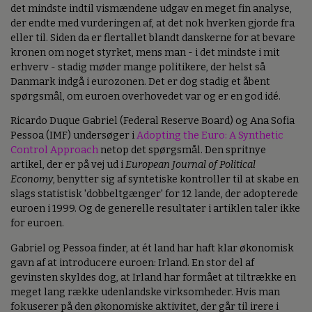
det mindste indtil vismændene udgav en meget fin analyse,
der endte med vurderingen af, at det nok hverken gjorde fra
eller til. Siden da er flertallet blandt danskerne for at bevare
kronen om noget styrket, mens man - i det mindste i mit
erhverv - stadig møder mange politikere, der helst så
Danmark indgå i eurozonen. Det er dog stadig et åbent
spørgsmål, om euroen overhovedet var og er en god idé.
Ricardo Duque Gabriel (Federal Reserve Board) og Ana Sofia
Pessoa (IMF) undersøger i
Adopting the Euro: A Synthetic
Control Approach
netop det spørgsmål. Den spritnye
artikel, der er på vej ud i
European Journal of Political
Economy
, benytter sig af syntetiske kontroller til at skabe en
slags statistisk 'dobbeltgænger' for 12 lande, der adopterede
euroen i 1999. Og de generelle resultater i artiklen taler ikke
for euroen.
Gabriel og Pessoa finder, at ét land har haft klar økonomisk
gavn af at introducere euroen: Irland. En stor del af
gevinsten skyldes dog, at Irland har formået at tiltrække en
meget lang række udenlandske virksomheder. Hvis man
fokuserer på den økonomiske aktivitet, der går til irere i