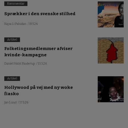
Kommentar
Sprækker i den svenske stilhed
Kajsa Li Paludan
/ 19.5.26
Artikel
Folketingsmedlemmer afviser
kvinde-kampagne
Daniel Holst Pinderup
/ 13.5.26
Artikel
Hollywood på vej med ny woke
fiasko
Jan Lund
/ 17.5.26