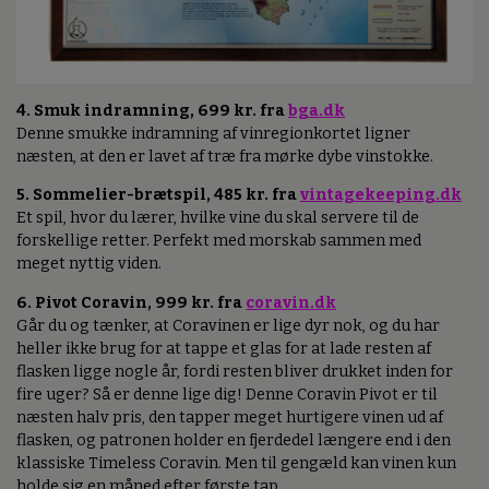
4. Smuk indramning, 699 kr. fra
bga.dk
Denne smukke indramning af vinregionkortet ligner
næsten, at den er lavet af træ fra mørke dybe vinstokke.
5. Sommelier-brætspil, 485 kr. fra
vintagekeeping.dk
Et spil, hvor du lærer, hvilke vine du skal servere til de
forskellige retter. Perfekt med morskab sammen med
meget nyttig viden.
6. Pivot Coravin, 999 kr. fra
coravin.dk
Går du og tænker, at Coravinen er lige dyr nok, og du har
heller ikke brug for at tappe et glas for at lade resten af
flasken ligge nogle år, fordi resten bliver drukket inden for
fire uger? Så er denne lige dig! Denne Coravin Pivot er til
næsten halv pris, den tapper meget hurtigere vinen ud af
flasken, og patronen holder en fjerdedel længere end i den
klassiske Timeless Coravin. Men til gengæld kan vinen kun
holde sig en måned efter første tap.