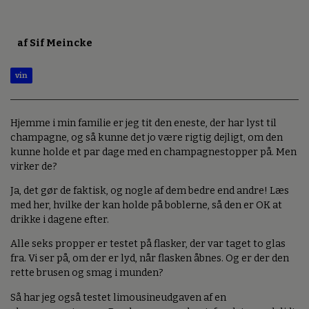
af Sif Meincke
vin
Hjemme i min familie er jeg tit den eneste, der har lyst til
champagne, og så kunne det jo være rigtig dejligt, om den
kunne holde et par dage med en champagnestopper på. Men
virker de?
Ja, det gør de faktisk, og nogle af dem bedre end andre! Læs
med her, hvilke der kan holde på boblerne, så den er OK at
drikke i dagene efter.
Alle seks propper er testet på flasker, der var taget to glas
fra. Vi ser på, om der er lyd, når flasken åbnes. Og er der den
rette brusen og smag i munden?
Så har jeg også testet limousineudgaven af en