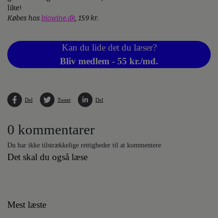
like!
Købes hos
biowine.dk
, 159 kr.
Kan du lide det du læser?
Bliv medlem - 55 kr./md.
Del
Tweet
Del
0 kommentarer
Du har ikke tilstrækkelige rettigheder til at kommentere
Det skal du også læse
Mest læste