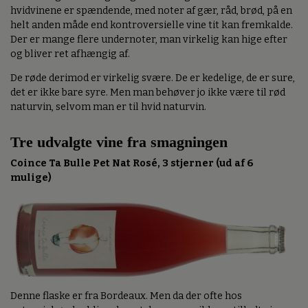
hvidvinene er spændende, med noter af gær, råd, brød, på en
helt anden måde end kontroversielle vine tit kan fremkalde.
Der er mange flere undernoter, man virkelig kan hige efter
og bliver ret afhængig af.
De røde derimod er virkelig svære. De er kedelige, de er sure,
det er ikke bare syre. Men man behøver jo ikke være til rød
naturvin, selvom man er til hvid naturvin.
Tre udvalgte vine fra smagningen
Coince Ta Bulle Pet Nat Rosé, 3 stjerner (ud af 6
mulige)
Denne flaske er fra Bordeaux. Men da der ofte hos