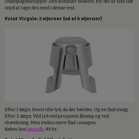
champagnestopper. Den kommer nederst, for det er nok lidt
snyd at tage den med i denne test.
Point Virgule: 2 stjerner (ud af 6 stjerner)
Efter 1 døgn: Fesen lille lyd, da der hældes. Og en flad smag.
Efter 2 døgn: Vild lyd ved proppens åbning og ved
skænkning. Men endnu mere flad i smagen.
Købes hos
hjem.dk
, 49 kr.