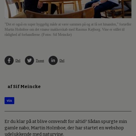
”Det er også en super hyggelig måde at være sammen på og at få set hinanden,” fortæller
Martin Holmboe om det vinøse makkerskab med Rasmus Køjborg. Vine er stillet til
rådighed af forhandlerne. (Fotos: Sif Meincke)
Del
Tweet
Del
af Sif Meincke
vin
Er du klar på at blive omvendt for altid? Sådan spurgte min
gamle nabo, Martin Holmboe, der har startet en webshop
udelukkende med naturvine.