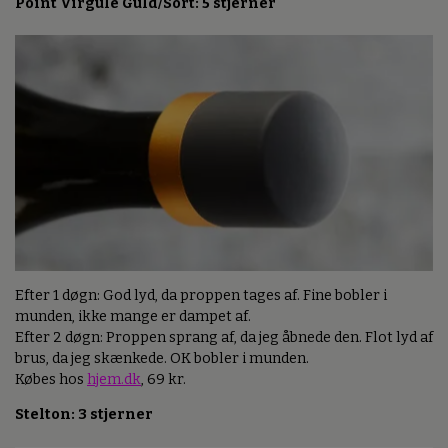
Point Virgule Guld/Sort: 5 stjerner
Efter 1 døgn: God lyd, da proppen tages af. Fine bobler i
munden, ikke mange er dampet af.
Efter 2 døgn: Proppen sprang af, da jeg åbnede den. Flot lyd af
brus, da jeg skænkede. OK bobler i munden.
Købes hos
hjem.dk
, 69 kr.
Stelton: 3 stjerner