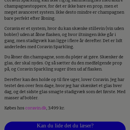
Coravin Sparkling kan ikke rigtig sammenlignes med andre
champagnestoppere, for det er ikke bare en prop, men et
meget avanceret system. Ikke desto mindre er champagnen
bare perfekt efter åbning.
Coravin er et system, hvor du kan skænke stillevin (vin uden
bobler) uden at åbne flasken, og hvor iltningen ikke går i
gang, men stadigvæk kan ligge i flere år derefter. Det er lidt
anderledes med Coravin Sparkling.
Du åbner din champagne, som du plejer at gøre. Skænker de
glas, der skal nydes. Og så sætter du den medfølgende prop
på, og Coravin Sparkling suger ilten ud af flasken.
Derefter kan den holde op til fire uger, lover Coravin. Jeg har
testet den over fem dage, hvor jeg har skænket et glas hver
dag, og det sidste glas smagte stadigvæk som det første. Med
masser af bobler.
Købes hos
coravin.dk
, 3.499 kr.
Kan du lide det du læser?