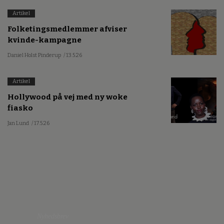
Artikel
Folketingsmedlemmer afviser
kvinde-kampagne
Daniel Holst Pinderup
/ 13.5.26
Artikel
Hollywood på vej med ny woke
fiasko
Jan Lund
/ 17.5.26
Nyhedsbrev