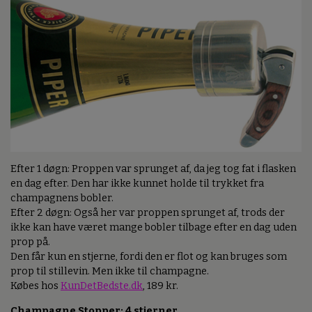
Efter 1 døgn: Proppen var sprunget af, da jeg tog fat i flasken
en dag efter. Den har ikke kunnet holde til trykket fra
champagnens bobler.
Efter 2 døgn: Også her var proppen sprunget af, trods der
ikke kan have været mange bobler tilbage efter en dag uden
prop på.
Den får kun en stjerne, fordi den er flot og kan bruges som
prop til stillevin. Men ikke til champagne.
Købes hos
KunDetBedste.dk
, 189 kr.
Champagne Stopper: 4 stjerner