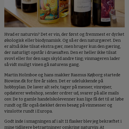
Hvad er naturvin? Det er vin, der først og fremmest er dyrket
økologisk eller biodynamisk. Og så er den naturgæret. Den
er altså ikke tilsat ekstra gær, men bruger kun den gæring,
der naturligt opstår i druesaften. Den er heller ikke tilsat
svovl eller for den sags skyld andre ting; vinmageren lader
så vidt muligt vinen gå naturens gang.
Martin Holmboe og hans makker Rasmus Køjborg startede
Biowine.dk for fire år siden. Det er udelukkende på
hobbyplan. De laver alt selv, tager på messer, vinrejser,
opdaterer webshop, sender ordrer ud, svarer på alle mails
osv. De to gamle handelskolevenner kan lige få det til at løbe
rundt og får også dækket deres besøg på vinmesser og
vinslotte rundt i Europa.
Godt inde i smagningen af i alt 11 flasker blev jeg bekræftet i
mine tidligere betragtninger omkring naturvin: At