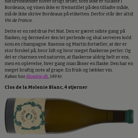
naturvinbønder bliver brugt druer, som ikke er tilladte i
Bordeaux, og vinen ikke er fremstillet på den tilladte måde,
må de ikke skrive Bordeaux på etiketten. Derfor står der altid
Vin de France.
Dette er en rød drue Pet Nat. Den er gæret sidste gang på
flasken, og dermed er den let perlende og skal serveres kold
som en champagne. Rasmus og Martin fortæller, at der er
stor forskel på, hvor lidt og hvor meget flaskerne perler. Og
det er charmen ved naturvin, at flaskerne aldrig helt er ens,
men en oplevelse, hver gang man åbner en flaske. Den har en
meget kraftig note af grape. En frisk og lækker vin.
Købes hos
Biowine.dk
, 149 kr.
Clos de la Molenie Blanc, 4 stjerner