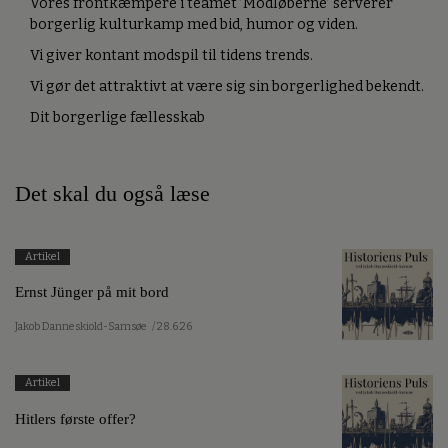
Vores frontkæmpere i teamet ’Modløberne’ serverer
borgerlig kulturkamp med bid, humor og viden.
Vi giver kontant modspil til tidens trends.
Vi gør det attraktivt at være sig sin borgerlighed bekendt.
Dit borgerlige fællesskab
Det skal du også læse
Artikel
Ernst Jünger på mit bord
Jakob Danneskiold-Samsøe
/ 28.6.26
Artikel
Hitlers første offer?