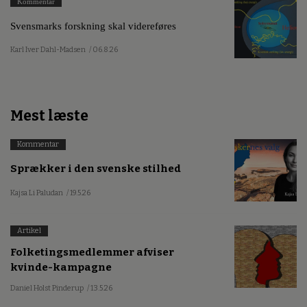
Kommentar
Svensmarks forskning skal videreføres
Karl Iver Dahl-Madsen
/ 06.8.26
Mest læste
Kommentar
Sprækker i den svenske stilhed
Kajsa Li Paludan
/ 19.5.26
Artikel
Folketingsmedlemmer afviser
kvinde-kampagne
Daniel Holst Pinderup
/ 13.5.26