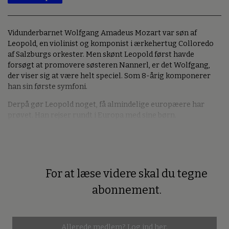
Vidunderbarnet Wolfgang Amadeus Mozart var søn af
Leopold, en violinist og komponist i ærkehertug Colloredo
af Salzburgs orkester. Men skønt Leopold først havde
forsøgt at promovere søsteren Nannerl, er det Wolfgang,
der viser sig at være helt speciel. Som 8-årig komponerer
han sin første symfoni.
Derpå gør Leopold noget, få almindelige europæere har
prøvet. Han rejser rundt i Europa med sine børn.
For at læse videre skal du tegne
Premium
abonnement.
Allerede medlem?
Log ind her.