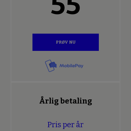
55
PRØV NU
Årlig betaling
Pris per år