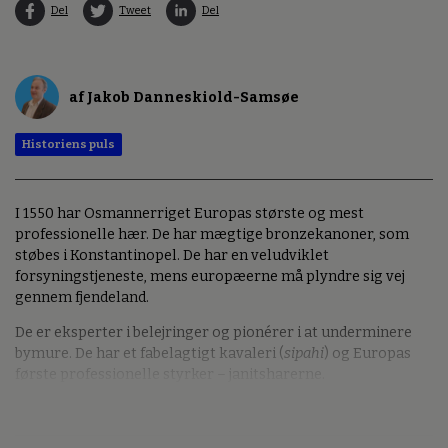
Del
Tweet
Del
af Jakob Danneskiold-Samsøe
Historiens puls
I 1550 har Osmannerriget Europas største og mest
professionelle hær. De har mægtige bronzekanoner, som
støbes i Konstantinopel. De har en veludviklet
forsyningstjeneste, mens europæerne må plyndre sig vej
gennem fjendeland.
De er eksperter i belejringer og pionérer i at underminere
bymure. De har et fabelagtigt kavaleri (
sipahi
) og Europas
første professionelle styrker – janitsharerne.