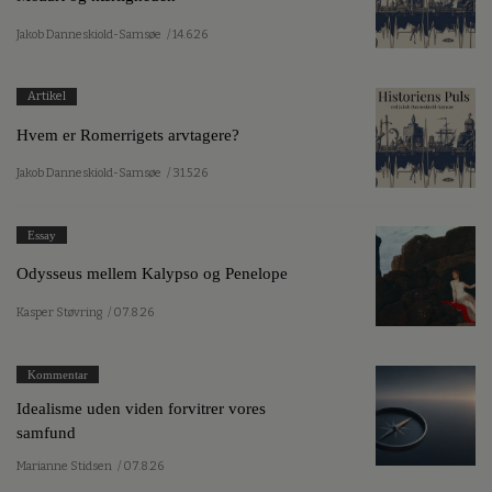
Jakob Danneskiold-Samsøe
/ 14.6.26
Artikel
Hvem er Romerrigets arvtagere?
Jakob Danneskiold-Samsøe
/ 31.5.26
Essay
Odysseus mellem Kalypso og Penelope
Kasper Støvring
/ 07.8.26
Kommentar
Idealisme uden viden forvitrer vores
samfund
Marianne Stidsen
/ 07.8.26