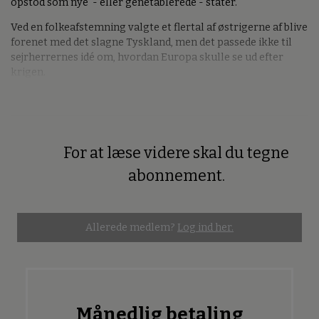
opstod som nye - eller genetablerede - stater.
Ved en folkeafstemning valgte et flertal af østrigerne af blive
forenet med det slagne Tyskland, men det passede ikke til
sejrherrernes idé om, hvordan Europa skulle se ud efter
krigen.
For at læse videre skal du tegne
Premium
abonnement.
Allerede medlem?
Log ind her.
Månedlig betaling