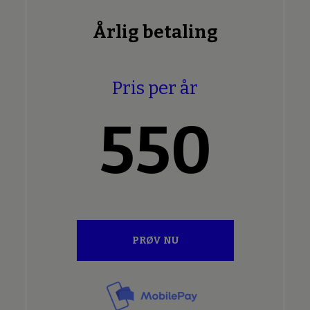
Årlig betaling
Pris per år
550
PRØV NU