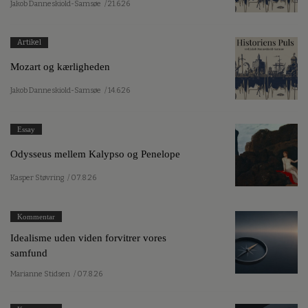
Jakob Danneskiold-Samsøe
/ 21.6.26
Artikel
Mozart og kærligheden
Jakob Danneskiold-Samsøe
/ 14.6.26
Essay
Odysseus mellem Kalypso og Penelope
Kasper Støvring
/ 07.8.26
Kommentar
Idealisme uden viden forvitrer vores
samfund
Marianne Stidsen
/ 07.8.26