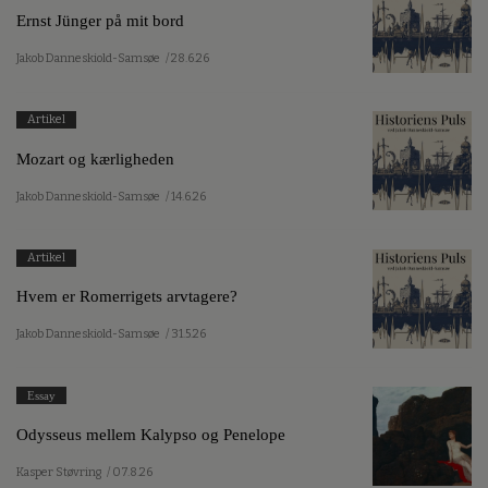
Ernst Jünger på mit bord
Jakob Danneskiold-Samsøe
/ 28.6.26
Artikel
Mozart og kærligheden
Jakob Danneskiold-Samsøe
/ 14.6.26
Artikel
Hvem er Romerrigets arvtagere?
Jakob Danneskiold-Samsøe
/ 31.5.26
Essay
Odysseus mellem Kalypso og Penelope
Kasper Støvring
/ 07.8.26