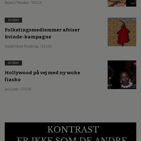
Kajsa Li Paludan
/ 19.5.26
Artikel
Folketingsmedlemmer afviser
kvinde-kampagne
Daniel Holst Pinderup
/ 13.5.26
Artikel
Hollywood på vej med ny woke
fiasko
Jan Lund
/ 17.5.26