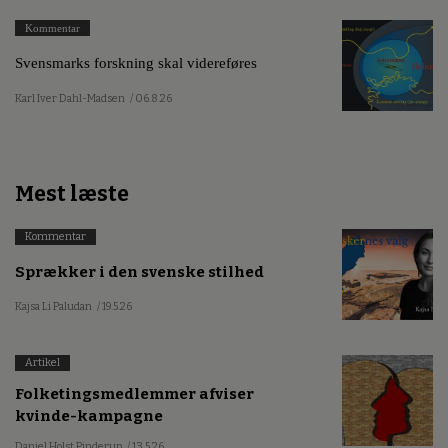
Kommentar
Svensmarks forskning skal videreføres
Karl Iver Dahl-Madsen
/ 06.8.26
Mest læste
Kommentar
Sprækker i den svenske stilhed
Kajsa Li Paludan
/ 19.5.26
Artikel
Folketingsmedlemmer afviser
kvinde-kampagne
Daniel Holst Pinderup
/ 13.5.26