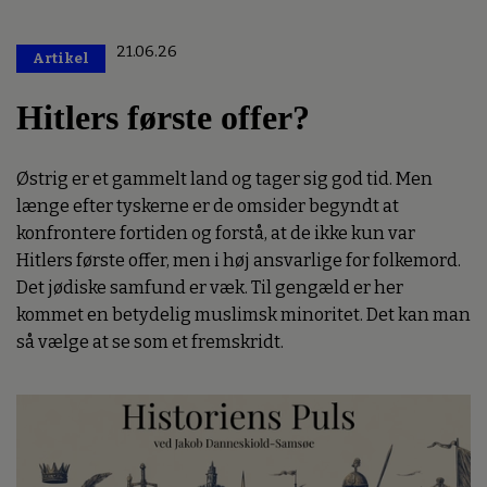
21.06.26
Artikel
Premium
Hitlers første offer?
Østrig er et gammelt land og tager sig god tid. Men
længe efter tyskerne er de omsider begyndt at
konfrontere fortiden og forstå, at de ikke kun var
Hitlers første offer, men i høj ansvarlige for folkemord.
Det jødiske samfund er væk. Til gengæld er her
kommet en betydelig muslimsk minoritet. Det kan man
så vælge at se som et fremskridt.