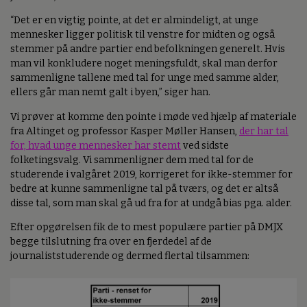
“Det er en vigtig pointe, at det er almindeligt, at unge
mennesker ligger politisk til venstre for midten og også
stemmer på andre partier end befolkningen generelt. Hvis
man vil konkludere noget meningsfuldt, skal man derfor
sammenligne tallene med tal for unge med samme alder,
ellers går man nemt galt i byen,” siger han.
Vi prøver at komme den pointe i møde ved hjælp af materiale
fra Altinget og professor Kasper Møller Hansen,
der har tal
for, hvad unge mennesker har stemt
ved sidste
folketingsvalg. Vi sammenligner dem med tal for de
studerende i valgåret 2019, korrigeret for ikke-stemmer for
bedre at kunne sammenligne tal på tværs, og det er altså
disse tal, som man skal gå ud fra for at undgå bias pga. alder.
Efter opgørelsen fik de to mest populære partier på DMJX
begge tilslutning fra over en fjerdedel af de
journaliststuderende og dermed flertal tilsammen: