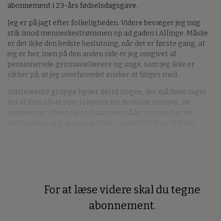
abonnement i 23-års fødselsdagsgave.
Jeg er på jagt efter folkeligheden. Videre bevæger jeg mig
stik imod menneskestrømmen op ad gaden i Allinge. Måske
er det ikke den bedste beslutning, når det er første gang, at
jeg er her, men på den anden side er jeg omgivet af
pensionerede gymnasielærere og unge, som jeg ikke er
sikker på, at jeg overhovedet ønsker at følges med.
Sidstnævnte gruppe ligner dertil nogen, der må have taget
fejl af dato såvel som lokation for Roskilde Festival. De
opfører sig i hvert fald på samme måde, som jeg har en
formodning om, at man gør dér – sover i telt og drikker
alkohol.
For at læse videre skal du tegne
Premium
abonnement.