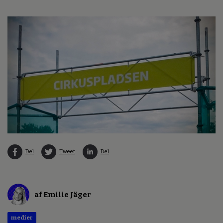
Del
Tweet
Del
af Emilie Jäger
medier