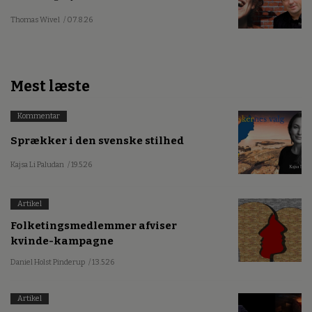
Thomas Wivel
/ 07.8.26
Mest læste
Kommentar
Sprækker i den svenske stilhed
Kajsa Li Paludan
/ 19.5.26
Artikel
Folketingsmedlemmer afviser
kvinde-kampagne
Daniel Holst Pinderup
/ 13.5.26
Artikel