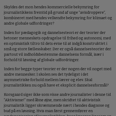
Skyldes det mon hendes kommercielle bekymring for
journalistikkens fremtid på grund af unge ”avisdroppere”,
kombineret med hendes velkendte bekymring for klimaet og
andre globale udfordringer?
Inden for pædagogik og dannelsesteori er der teorier der
betoner menneskets opdragelse til frihed og autonomi, med
en optimistisk tiltro til dets evne til at indgå konstruktivt i
små og store fællesskaber. Der er også dannelsesteorier der
partout vil indholdsbestemme dannelsens formål, især i
forhold til løsning af globale udfordringer.
Inden for begge typer teorier er der nogen der vil noget med
andre mennesker. I skolen ses det tydeligst i det
asymmetriske forhold mellem lærer og elev. Skal
journalistikken nu også have et eksplicit dannelsesformål?
Korsgaard siger ikke som visse andre journalister i denne tid
”Aktivisme!” med åbne øjne, men skridtet til aktivistisk
journalistik ligger skræmmende nært i hendes diagnose og
bud på en løsning. Hvis man først gennemfører en