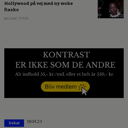
Hollywood på vej med ny woke
fiasko
Jan Lund
/ 17.5.26
18.04.23
Debat