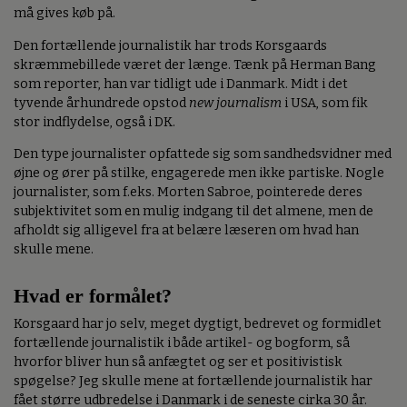
må gives køb på.
Den fortællende journalistik har trods Korsgaards
skræmmebillede været der længe. Tænk på Herman Bang
som reporter, han var tidligt ude i Danmark. Midt i det
tyvende århundrede opstod
new journalism
i USA, som fik
stor indflydelse, også i DK.
Den type journalister opfattede sig som sandhedsvidner med
øjne og ører på stilke, engagerede men ikke partiske. Nogle
journalister, som f.eks. Morten Sabroe, pointerede deres
subjektivitet som en mulig indgang til det almene, men de
afholdt sig alligevel fra at belære læseren om hvad han
skulle mene.
Hvad er formålet?
Korsgaard har jo selv, meget dygtigt, bedrevet og formidlet
fortællende journalistik i både artikel- og bogform, så
hvorfor bliver hun så anfægtet og ser et positivistisk
spøgelse? Jeg skulle mene at fortællende journalistik har
fået større udbredelse i Danmark i de seneste cirka 30 år.