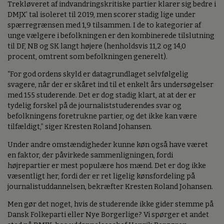
Trekløveret af indvandringskritiske partier klarer sig bedre i
DMJX’ tal isoleret til 2019, men scorer stadig lige under
spærregrænsen med 1,9 tilsammen. I de to kategorier af
unge vælgere i befolkningen er den kombinerede tilslutning
til DF, NB og SK langt højere (henholdsvis 11,2 og 14,0
procent, omtrent som befolkningen generelt).
“For god ordens skyld er datagrundlaget selvfølgelig
svagere, når der er skåret ind til et enkelt års undersøgelser
med 155 studerende. Det er dog stadig klart, at at der er
tydelig forskel på de journaliststuderendes svar og
befolkningens foretrukne partier, og det ikke kan være
tilfældigt,” siger Kresten Roland Johansen.
Under andre omstændigheder kunne køn også have været
en faktor, der påvirkede sammenligningen, fordi
højrepartier er mest populære hos mænd. Det er dog ikke
væsentligt her, fordi der er ret ligelig kønsfordeling på
journalistuddannelsen, bekræfter Kresten Roland Johansen.
Men gør det noget, hvis de studerende ikke gider stemme på
Dansk Folkeparti eller Nye Borgerlige? Vi spørger et andet