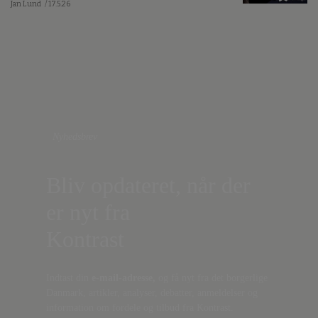
Jan Lund
/ 17.5.26
Nyhedsbrev
Bliv opdateret, når der
er nyt fra
Kontrast
Indtast din
e-mail-adresse,
og få nyt fra det borgerlige
Danmark, artikler, analyser, debatter, anmeldelser og
information om fordele og tilbud fra Kontrast.