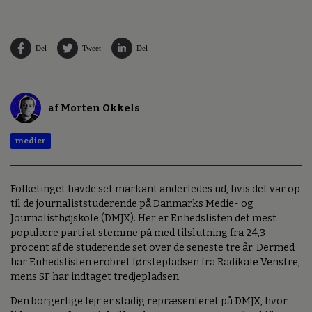
Del
Tweet
Del
af Morten Okkels
medier
Folketinget havde set markant anderledes ud, hvis det var op
til de journaliststuderende på Danmarks Medie- og
Journalisthøjskole (DMJX). Her er Enhedslisten det mest
populære parti at stemme på med tilslutning fra 24,3
procent af de studerende set over de seneste tre år. Dermed
har Enhedslisten erobret førstepladsen fra Radikale Venstre,
mens SF har indtaget tredjepladsen.
Den borgerlige lejr er stadig repræsenteret på DMJX, hvor