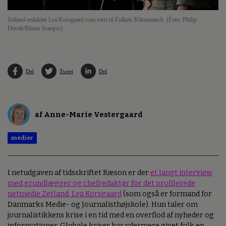
Zetland-redaktør Lea Korsgaard som vært til Folkets Klimamarch. (Foto: Philip
Davali/Ritzau Scanpix)
Del
Tweet
Del
af Anne-Marie Vestergaard
medier
I netudgaven af tidsskriftet Ræson er der
et langt interview
med grundlægger og chefredaktør for det profilerede
netmedie Zetland, Lea Korsgaard
(som også er formand for
Danmarks Medie- og Journalisthøjskole). Hun taler om
journalistikkens krise i en tid med en overflod af nyheder og
informationer. Globale kriser har ydermere givet folk en