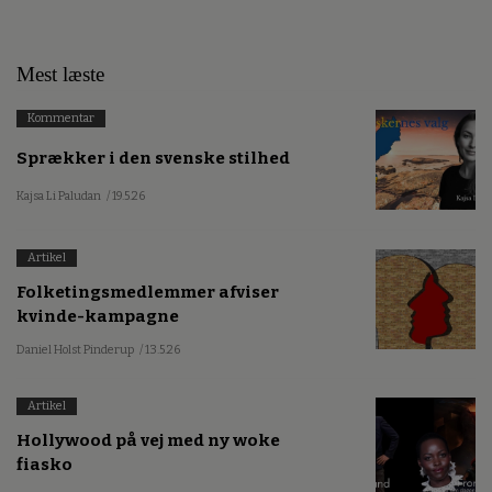
Mest læste
Kommentar
Sprækker i den svenske stilhed
Kajsa Li Paludan
/ 19.5.26
Artikel
Folketingsmedlemmer afviser
kvinde-kampagne
Daniel Holst Pinderup
/ 13.5.26
Artikel
Hollywood på vej med ny woke
fiasko