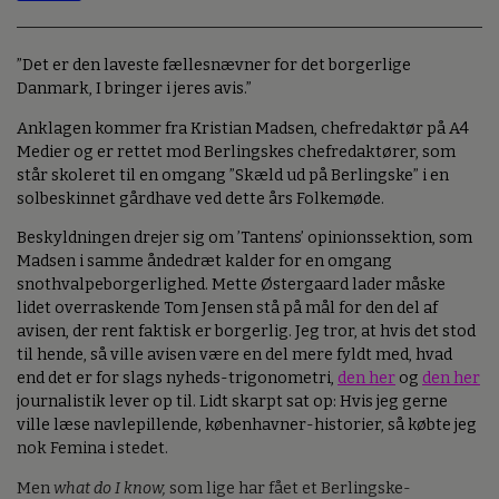
”Det er den laveste fællesnævner for det borgerlige
Danmark, I bringer i jeres avis.”
Anklagen kommer fra Kristian Madsen, chefredaktør på A4
Medier og er rettet mod Berlingskes chefredaktører, som
står skoleret til en omgang ”Skæld ud på Berlingske” i en
solbeskinnet gårdhave ved dette års Folkemøde.
Beskyldningen drejer sig om ’Tantens’ opinionssektion, som
Madsen i samme åndedræt kalder for en omgang
snothvalpeborgerlighed. Mette Østergaard lader måske
lidet overraskende Tom Jensen stå på mål for den del af
avisen, der rent faktisk er borgerlig. Jeg tror, at hvis det stod
til hende, så ville avisen være en del mere fyldt med, hvad
end det er for slags nyheds-trigonometri,
den her
og
den her
journalistik lever op til. Lidt skarpt sat op: Hvis jeg gerne
ville læse navlepillende, københavner-historier, så købte jeg
nok Femina i stedet.
Men
what do I know,
som lige har fået et Berlingske-