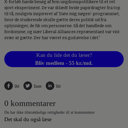
X-forløb havde besøg af fem ungdomspolitikere til et ret
sjovt eksperiment. De var iklædt hvide papirdragter fra top
til tå, muligvis inspireret af ‘Date mig nøgen’-programmet,
hvor de studerende skulle gætte deres politik ud fra
oplysninger, de fik om personerne. Så det handlede om
fordomme, og især Liberal Alliances repræsentant var vist
svær at gætte. Der har været en god øvelse i det.”
Kan du lide det du læser?
Bliv medlem - 55 kr./md.
Del
Tweet
Del
0 kommentarer
Du har ikke tilstrækkelige rettigheder til at kommentere
Det skal du også læse