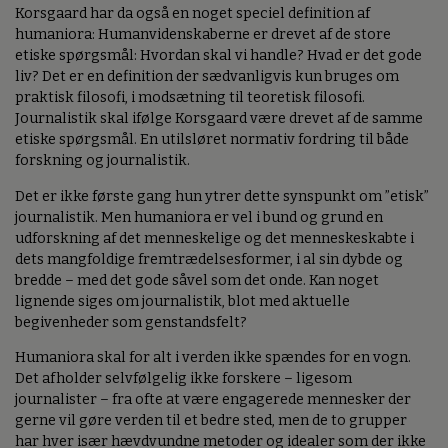
Korsgaard har da også en noget speciel definition af
humaniora: Humanvidenskaberne er drevet af de store
etiske spørgsmål: Hvordan skal vi handle? Hvad er det gode
liv? Det er en definition der sædvanligvis kun bruges om
praktisk filosofi, i modsætning til teoretisk filosofi.
Journalistik skal ifølge Korsgaard være drevet af de samme
etiske spørgsmål. En utilsløret normativ fordring til både
forskning og journalistik.
Det er ikke første gang hun ytrer dette synspunkt om ”etisk”
journalistik. Men humaniora er vel i bund og grund en
udforskning af det menneskelige og det menneskeskabte i
dets mangfoldige fremtrædelsesformer, i al sin dybde og
bredde – med det gode såvel som det onde. Kan noget
lignende siges om journalistik, blot med aktuelle
begivenheder som genstandsfelt?
Humaniora skal for alt i verden ikke spændes for en vogn.
Det afholder selvfølgelig ikke forskere – ligesom
journalister – fra ofte at være engagerede mennesker der
gerne vil gøre verden til et bedre sted, men de to grupper
har hver især hævdvundne metoder og idealer som der ikke