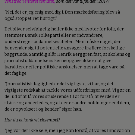
venstreorienteret tematik,
som det var tilfældet i 2017?
“Nej, det er jeg enig med dig i. Den markedsføring blev så
også stoppet ret hurtigt.”
Det bliver selvfølgelig heller ikke med kvoter for folk, der
stemmer Dansk Folkeparti eller er indvandrere,
understreger uddannelseschefen. Men måske noget, der
henvender sig til potentielle ansøgere fra flere forskellige
baggrunde. Samtidig slår Henrik Berggren fast, at skolens og
journalistuddannelsens kerneopgave ikke er at give
karakterer efter politiske anskuelser, men at tage vare på
det faglige:
“Journalistisk faglighed er det vigtigste, vi har, og det
vigtigste redskab at tackle vores udfordringer med. Vi gør en
del ud af at få vores studerende til at forstå, at verden er
større og anderledes, og at der er andre holdninger end dem,
de er opvokset i og kender,” siger han.
Har du et konkret eksempel?
“Jeg var der ikke selv, men jeg kan forstå, at vores Innovation