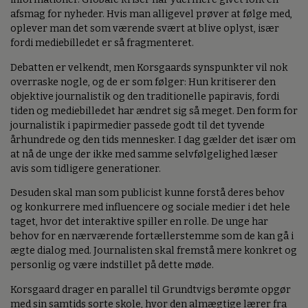
afsmag for nyheder. Hvis man alligevel prøver at følge med,
oplever man det som værende svært at blive oplyst, især
fordi mediebilledet er så fragmenteret.
Debatten er velkendt, men Korsgaards synspunkter vil nok
overraske nogle, og de er som følger: Hun kritiserer den
objektive journalistik og den traditionelle papiravis, fordi
tiden og mediebilledet har ændret sig så meget. Den form for
journalistik i papirmedier passede godt til det tyvende
århundrede og den tids mennesker. I dag gælder det især om
at nå de unge der ikke med samme selvfølgelighed læser
avis som tidligere generationer.
Desuden skal man som publicist kunne forstå deres behov
og konkurrere med influencere og sociale medier i det hele
taget, hvor det interaktive spiller en rolle. De unge har
behov for en nærværende fortællerstemme som de kan gå i
ægte dialog med. Journalisten skal fremstå mere konkret og
personlig og være indstillet på dette møde.
Korsgaard drager en parallel til Grundtvigs berømte opgør
med sin samtids sorte skole, hvor den almægtige lærer fra