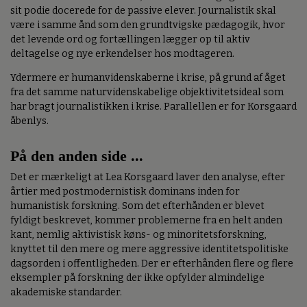
sit podie docerede for de passive elever. Journalistik skal
være i samme ånd som den grundtvigske pædagogik, hvor
det levende ord og fortællingen lægger op til aktiv
deltagelse og nye erkendelser hos modtageren.
Ydermere er humanvidenskaberne i krise, på grund af åget
fra det samme naturvidenskabelige objektivitetsideal som
har bragt journalistikken i krise. Parallellen er for Korsgaard
åbenlys.
På den anden side ...
Det er mærkeligt at Lea Korsgaard laver den analyse, efter
årtier med postmodernistisk dominans inden for
humanistisk forskning. Som det efterhånden er blevet
fyldigt beskrevet, kommer problemerne fra en helt anden
kant, nemlig aktivistisk køns- og minoritetsforskning,
knyttet til den mere og mere aggressive identitetspolitiske
dagsorden i offentligheden. Der er efterhånden flere og flere
eksempler på forskning der ikke opfylder almindelige
akademiske standarder.