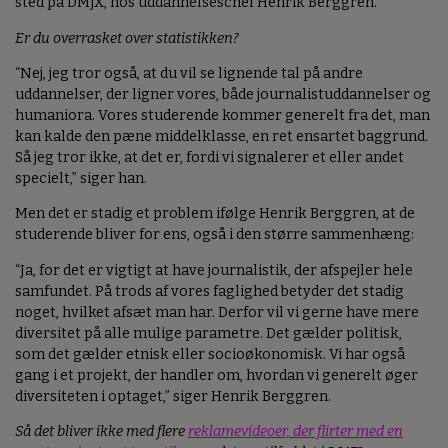
sted på DMJX, hos uddannelseschef Henrik Berggren.
Er du overrasket over statistikken?
“Nej, jeg tror også, at du vil se lignende tal på andre
uddannelser, der ligner vores, både journalistuddannelser og
humaniora. Vores studerende kommer generelt fra det, man
kan kalde den pæne middelklasse, en ret ensartet baggrund.
Så jeg tror ikke, at det er, fordi vi signalerer et eller andet
specielt,” siger han.
Men det er stadig et problem ifølge Henrik Berggren, at de
studerende bliver for ens, også i den større sammenhæng:
“Ja, for det er vigtigt at have journalistik, der afspejler hele
samfundet. På trods af vores faglighed betyder det stadig
noget, hvilket afsæt man har. Derfor vil vi gerne have mere
diversitet på alle mulige parametre. Det gælder politisk,
som det gælder etnisk eller socioøkonomisk. Vi har også
gang i et projekt, der handler om, hvordan vi generelt øger
diversiteten i optaget,” siger Henrik Berggren.
Så det bliver ikke med flere
reklamevideoer, der flirter med en