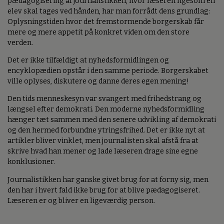
pædagogisering af journalistikken, hvor læseren ligesom en
elev skal tages ved hånden, har man forrådt dens grundlag:
Oplysningstiden hvor det fremstormende borgerskab får
mere og mere appetit på konkret viden om den store
verden.
Det er ikke tilfældigt at nyhedsformidlingen og
encyklopædien opstår i den samme periode. Borgerskabet
ville oplyses, diskutere og danne deres egen mening!
Den tids menneskesyn var svangert med frihedstrang og
længsel efter demokrati. Den moderne nyhedsformidling
hænger tæt sammen med den senere udvikling af demokrati
og den hermed forbundne ytringsfrihed. Det er ikke nyt at
artikler bliver vinklet, men journalisten skal afstå fra at
skrive hvad han mener og lade læseren drage sine egne
konklusioner.
Journalistikken har ganske givet brug for at forny sig, men
den har i hvert fald ikke brug for at blive pædagogiseret.
Læseren er og bliver en ligeværdig person.