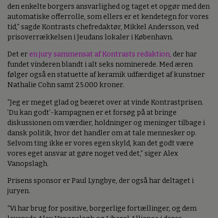
den enkelte borgers ansvarlighed og taget et opgør med den
automatiske offerrolle, som ellers er et kendetegn for vores
tid,” sagde Kontrasts chefredaktør, Mikkel Andersson, ved
prisoverrækkelsen i Jeudans lokaler i København.
Det er
en jury sammensat af Kontrasts redaktion,
der har
fundet vinderen blandt i alt seks nominerede. Med æren
følger også en statuette af keramik udfærdiget af kunstner
Nathalie Cohn samt 25.000 kroner.
“Jeg er meget glad og beæret over at vinde Kontrastprisen.
’Du kan godt’-kampagnen er et forsøg på at bringe
diskussionen om værdier, holdninger og meninger tilbage i
dansk politik, hvor det handler om at tale mennesker op.
Selvom ting ikke er vores egen skyld, kan det godt være
vores eget ansvar at gøre noget ved det,” siger Alex
Vanopslagh.
Prisens sponsor er Paul Lyngbye, der også har deltaget i
juryen.
“Vi har brug for positive, borgerlige fortællinger, og dem