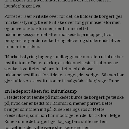
til Ungarn, der giver skattefrihed fra det fjerde barn til
kvinder,” siger Eva.
Parret er især kritiske over for det, de kalder de borgerliges
markedsstyring. De er kritiske over for gymnasiereformen
og universitetsreformen, der har indrettet
uddannelsessystemet efter markedets principper, hvor
pengene følger den enkelte, og elever og studerende bliver
kunder i butikken.
“Markedsstyring tager grundlæggende moralen ud af de her
institutioner. Det er derfor, at uddannelsesinstitutionerne
sænker kvaliteten på produktet med dubiøse
uddannelsestilbud, fordi det er noget, der sælger. Så man har
gjort alle vores institutioner til salgsfabrikker,” siger Rune.
En ladeport åben for kulturkamp
I stedet for at tænke på markedet burde de borgerlige tænke
på, hvad der er bedst for Danmark, mener parret. Dette
bringer samtalen ind på Rune Selsings ros af Mette
Frederiksen, som han har modtaget en del kritik for. Ifølge
Rune kunne de borgerlige dog sagtens stille med en
fortælling, der ville være stærkere end den