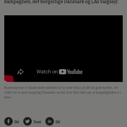
kampagnen, det borgerlige Danmark og LA’s valgsejr.
Kontrastprisen er blandt andet indstiftet for at sætte fokus på alle de gode kræfter, der
virker for et mere borgerligt Danmark i en tid, hvor flere taler om, at borgerligheden er i
krise.
Del
Tweet
Del