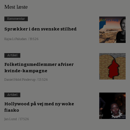
Mest læste
Kommentar
Sprækker i den svenske stilhed
Kajsa Li Paludan
/ 19.5.26
Artikel
Folketingsmedlemmer afviser
kvinde-kampagne
Daniel Holst Pinderup
/ 13.5.26
Artikel
Hollywood på vej med ny woke
fiasko
Jan Lund
/ 17.5.26