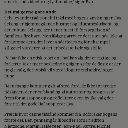
smarte, individuelle og lystbundne,” siger Eva.
Det må gerne gøre ondt
Selv lever de traditionelt i tråd med bogens anvisninger. Eva
Selsing er hjemmegående husmor og klummeskribent, og
det er Rune Selsing, der tjener mest til forsørgelsen af
familiens fire børn. Men ifølge parret er deres ærinde ikke at
fordømme dem, der lever anderledes og for eksempel
alligevel vurderer, at det er bedst at lade sig skille.
“Vi har ikke en etisk teori om, hvilke valg der er rigtige og
forkerte. Vi er mere beskedne og siger, at for de fleste er der
nogle valg, der typisk vil være klogere end andre,” siger
Rune.
“Men mange kommer galt af sted, fordi de ikke tør trodse
tidsånden, der er en blanding af autoritær og progressiv,
frem for at stoppe op og reflektere over, hvilke valg der
fører til det gode liv,” supplerer Eva.
Præcis hvor denne tidsånd kommer fra, udforsker bogens
første del. Den gennemgår filosoffer som Friedrich
Nietzsche, Martin Heidegger, Jean-Paul Sartre, Michel