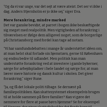
“Og da vi var unge, var det sejt at være ateist. Det ser vi ikke i
dag. Anders Stjernholm er jo ikke sej,“ siger Eva.
Mere forankring, mindre marked
Det var ganske bevidst, at parret i bogen ikke beskæftigede
sig meget med realpolitik. Men vigtigheden af forankring i
tilværelsen er ifølge dem alligevel noget, som de borgerlige
på Christiansborg med fordel kan tage ad notam.
“Vi har samfundsdebatten i mange år understøttet idéen om,
at man helst skal forlade sin hjemstavn, gerne til København
og endnu bedre til udlandet. Men politisk kan man
understøtte forankring ved at investere i gamle bykerner,
sørge for arbejdspladser i hele landet og sørge for, at man
lærer mere historie og dansk kultur i skolen. Det giver
forankring,” siger Rune.
“Ja, og få det lokale politi tilbage. Se dernæst på
familiepolitikken. Kan skattesystemet eksempelvis bruges
til at holde sammen på flere familier? Kan vi gøre det
nemmere for flere at passe børn hjemme? Se for eksempel