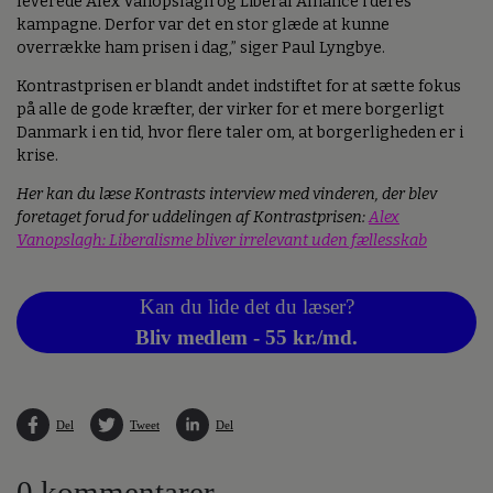
leverede Alex Vanopslagh og Liberal Alliance i deres
kampagne. Derfor var det en stor glæde at kunne
overrække ham prisen i dag,” siger Paul Lyngbye.
Kontrastprisen er blandt andet indstiftet for at sætte fokus
på alle de gode kræfter, der virker for et mere borgerligt
Danmark i en tid, hvor flere taler om, at borgerligheden er i
krise.
Her kan du læse Kontrasts interview med vinderen, der blev
foretaget forud for uddelingen af Kontrastprisen:
Alex
Vanopslagh: Liberalisme bliver irrelevant uden fællesskab
Kan du lide det du læser?
Bliv medlem - 55 kr./md.
Del
Tweet
Del
0 kommentarer