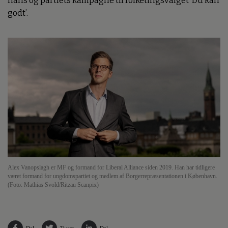
hans og partiets kampagne til folketingsvalget ’Du kan
godt’.
Alex Vanopslagh er MF og formand for Liberal Alliance siden 2019. Han har tidligere
været formand for ungdomspartiet og medlem af Borgerrepræsentationen i København.
(Foto: Mathias Svold/Ritzau Scanpix)
Del
Tweet
Del