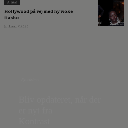
Artikel
Hollywood på vej med ny woke
fiasko
Jan Lund
/ 17.5.26
Nyhedsbrev
Bliv opdateret, når der
er nyt fra
Kontrast