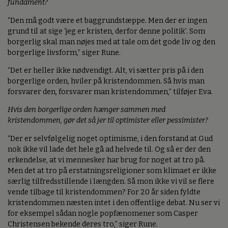
fundament?
“Den må godt være et baggrundstæppe. Men der er ingen
grund til at sige ‘jeg er kristen, derfor denne politik’. Som
borgerlig skal man nøjes med at tale om det gode liv og den
borgerlige livsform,” siger Rune.
“Det er heller ikke nødvendigt. Alt, vi sætter pris på i den
borgerlige orden, hviler på kristendommen. Så hvis man
forsvarer den, forsvarer man kristendommen,” tilføjer Eva.
Hvis den borgerlige orden hænger sammen med
kristendommen, gør det så jer til optimister eller pessimister?
“Der er selvfølgelig noget optimisme, i den forstand at Gud
nok ikke vil lade det hele gå ad helvede til. Og så er der den
erkendelse, at vi mennesker har brug for noget at tro på.
Men det at tro på erstatningsreligioner som klimaet er ikke
særlig tilfredsstillende i længden. Så mon ikke vi vil se flere
vende tilbage til kristendommen? For 20 år siden fyldte
kristendommen næsten intet i den offentlige debat. Nu ser vi
for eksempel sådan nogle popfænomener som Casper
Christensen bekende deres tro,” siger Rune.