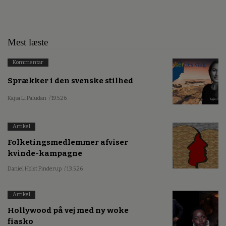
Mest læste
Kommentar
Sprækker i den svenske stilhed
Kajsa Li Paludan
/ 19.5.26
Artikel
Folketingsmedlemmer afviser
kvinde-kampagne
Daniel Holst Pinderup
/ 13.5.26
Artikel
Hollywood på vej med ny woke
fiasko