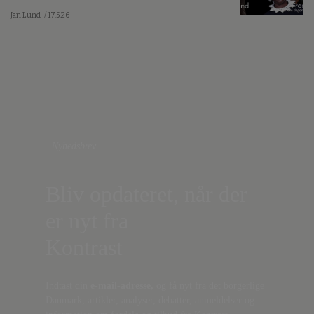
Jan Lund
/ 17.5.26
Nyhedsbrev
Bliv opdateret, når der
er nyt fra
Kontrast
Indtast din
e-mail-adresse,
og få nyt fra det borgerlige
Danmark, artikler, analyser, debatter, anmeldelser og