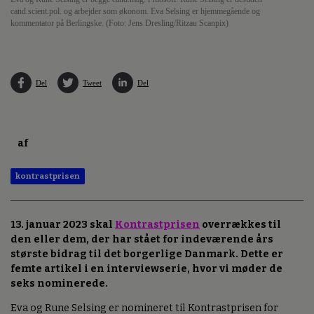
cand.scient.pol. og arbejder som økonom. Eva Selsing er hjemmegående og
kommentator på Berlingske. (Foto: Jens Dresling/Ritzau Scanpix)
Del
Tweet
Del
af
kontrastprisen
13. januar 2023 skal
Kontrastprisen
overrækkes til
den eller dem, der har stået for indeværende års
største bidrag til det borgerlige Danmark. Dette er
femte artikel i en interviewserie, hvor vi møder de
seks nominerede.
Eva og Rune Selsing er nomineret til Kontrastprisen for