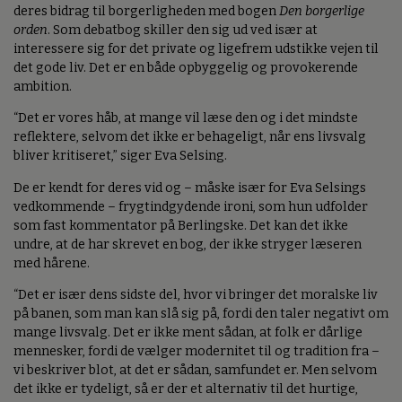
deres bidrag til borgerligheden med bogen
Den borgerlige
orden
. Som debatbog skiller den sig ud ved især at
interessere sig for det private og ligefrem udstikke vejen til
det gode liv. Det er en både opbyggelig og provokerende
ambition.
“Det er vores håb, at mange vil læse den og i det mindste
reflektere, selvom det ikke er behageligt, når ens livsvalg
bliver kritiseret,” siger Eva Selsing.
De er kendt for deres vid og – måske især for Eva Selsings
vedkommende – frygtindgydende ironi, som hun udfolder
som fast kommentator på Berlingske. Det kan det ikke
undre, at de har skrevet en bog, der ikke stryger læseren
med hårene.
“Det er især dens sidste del, hvor vi bringer det moralske liv
på banen, som man kan slå sig på, fordi den taler negativt om
mange livsvalg. Det er ikke ment sådan, at folk er dårlige
mennesker, fordi de vælger modernitet til og tradition fra –
vi beskriver blot, at det er sådan, samfundet er. Men selvom
det ikke er tydeligt, så er der et alternativ til det hurtige,