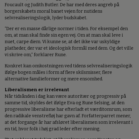
Foucault og Judith Butler. De har med deres angreb på
borgerskabets moral banet vejen for nutidens
selvrealiseringslogik, lyder budskabet.
“Der er en masse dårlige normer i tiden. For eksempel den
om, at man skal finde sin egen vej. Om at man skal leve i
nuet, carpe diem. Vi kunne se, at det ikke var uskyldige
platheder, der var et ideologisk formål med dem. Og det ville
vi skrive om,” forklarer Rune.
Konkret kan omkostningen ved tidens selvrealiseringslogik
ifølge bogen måles i form af flere skilsmisser, flere
alternative familieformer og mere ensomhed.
Liberalismen er irrelevant
Når tidsånden i dag kan være autoritær og progressiv på
samme tid, skyldes det ifølge Eva og Rune Selsing, at den
progressive liberalisme har efterladt et værditomrum, som
den radikale venstrefløj har gavn af. Forfatterparret mener,
at det forgange år har afsløret liberalismen som irrelevant i
en tid, hvor folk i høj grad leder efter mening.