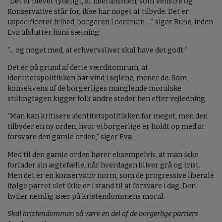
“Det er blevet tydeligt, at liberalismen, som Venstre og
Konservative står for, ikke har noget at tilbyde. Det er
uspecificeret frihed, borgeren i centrum …” siger Rune, inden
Eva afslutter hans sætning:
“... og noget med, at erhvervslivet skal have det godt.“
Det er på grund af dette værditomrum, at
identitetspolitikken har vind i sejlene, mener de. Som
konsekvens af de borgerliges manglende moralske
stillingtagen kigger folk andre steder hen efter vejledning.
"Man kan kritisere identitetspolitikken for meget, men den
tilbyder en ny orden, hvor vi borgerlige er holdt op med at
forsvare den gamle orden,” siger Eva.
Med til den gamle orden hører eksempelvis, at man ikke
forlader sin ægtefælle, når hverdagen bliver grå og trist.
Men det er en konservativ norm, som de progressive liberale
ifølge parret slet ikke er i stand til at forsvare i dag. Den
hviler nemlig især på kristendommens moral.
Skal kristendommen så være en del af de borgerlige partiers