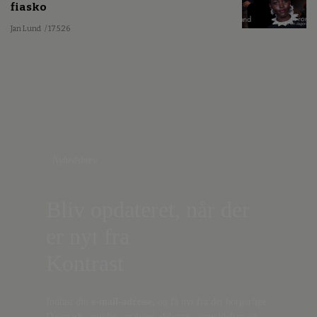
fiasko
Jan Lund
/ 17.5.26
Nyhedsbrev
Bliv opdateret, når der
er nyt fra
Kontrast
Indtast din
e-mail-adresse,
og få nyt fra det borgerlige
Danmark, artikler, analyser, debatter, anmeldelser og