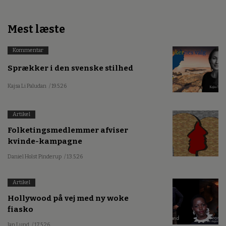
Mest læste
Kommentar
Sprækker i den svenske stilhed
Kajsa Li Paludan
/ 19.5.26
Artikel
Folketingsmedlemmer afviser
kvinde-kampagne
Daniel Holst Pinderup
/ 13.5.26
Artikel
Hollywood på vej med ny woke
fiasko
Jan Lund
/ 17.5.26