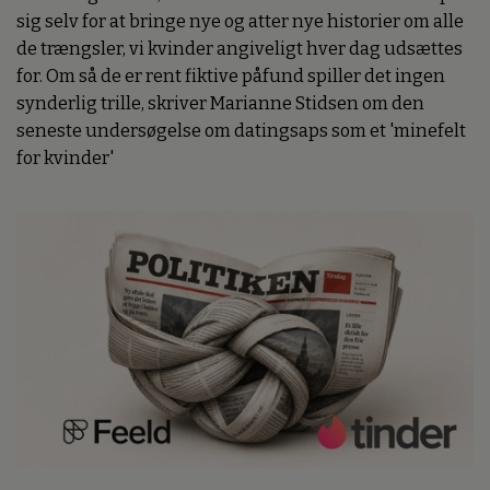
sig selv for at bringe nye og atter nye historier om alle
de trængsler, vi kvinder angiveligt hver dag udsættes
for. Om så de er rent fiktive påfund spiller det ingen
synderlig trille, skriver Marianne Stidsen om den
seneste undersøgelse om datingsaps som et 'minefelt
for kvinder'