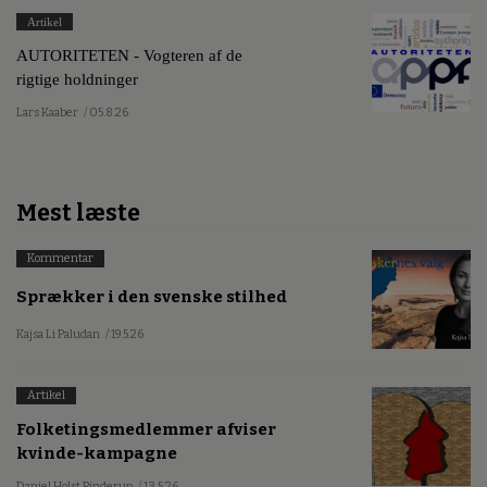
Artikel
AUTORITETEN - Vogteren af de
rigtige holdninger
Lars Kaaber
/ 05.8.26
Mest læste
Kommentar
Sprækker i den svenske stilhed
Kajsa Li Paludan
/ 19.5.26
Artikel
Folketingsmedlemmer afviser
kvinde-kampagne
Daniel Holst Pinderup
/ 13.5.26