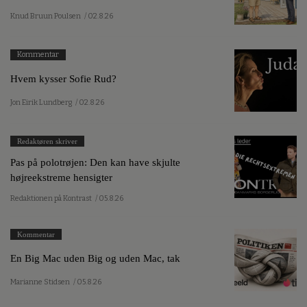
Knud Bruun Poulsen
/ 02.8.26
Kommentar
Hvem kysser Sofie Rud?
Jon Eirik Lundberg
/ 02.8.26
Redaktøren skriver
Pas på polotrøjen: Den kan have skjulte
højreekstreme hensigter
Redaktionen på Kontrast
/ 05.8.26
Kommentar
En Big Mac uden Big og uden Mac, tak
Marianne Stidsen
/ 05.8.26