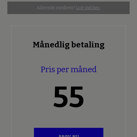
Allerede medlem?
Log ind her.
Månedlig betaling
Pris per måned
55
PRØV NU