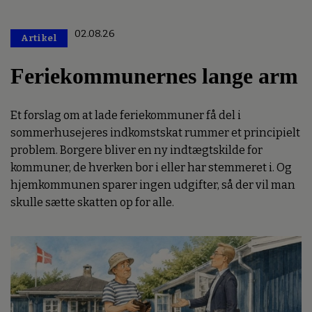
02.08.26
Artikel
Premium
Feriekommunernes lange arm
Et forslag om at lade feriekommuner få del i
sommerhusejeres indkomstskat rummer et principielt
problem. Borgere bliver en ny indtægtskilde for
kommuner, de hverken bor i eller har stemmeret i. Og
hjemkommunen sparer ingen udgifter, så der vil man
skulle sætte skatten op for alle.