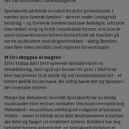
der var forsvundet i udrensningerne.
Sjostakovitj udviklede en subtil form for protestkunst. I
værker som
Syvende Symfoni
– skrevet under Leningrads
belejring – og
Fjortende Symfoni
med sine dødsdigte, udtrykte
han rædsel, sorg og kritik i musikalske former, som kun de
mest opmærksomme lyttere forstod fuldt ud. Han blev på
sin vis en dissident med dirigentstokken – aldrig åbenlyst,
men hele tiden i konflikt med regimets forventninger.
Et liv i skyggen af magten
Efter Stalins død i 1953 oplevede Sjostakovitj en vis
rehabilitering, men også nye former for pres. I 1960’erne
blev han presset til at melde sig ind i kommunistpartiet – et
bittert øjeblik for en mand, der aldrig havde følt sig hjemme i
det sovjetiske system.
Mange har diskuteret, hvorvidt Sjostakovitj var en modig
modstander eller en kuet medløber. Den kontroversielle bog
Vidnesbyrd
– en posthum selvbiografi redigeret af Solomon
Volkov – maler et billede af en dybt desillusioneret kunstner,
der følte sig fanget i et totalitært system. Kritikere har dog
betvivlet bogens autenticitet, og Sjostakovitj forbliver et