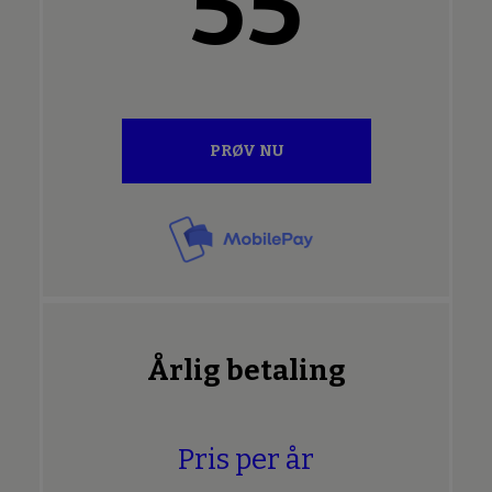
55
PRØV NU
Årlig betaling
Pris per år