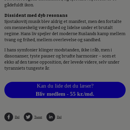
gådefuldt ikon.
Dissident med dyb resonans
Sjostakovitj musik blev aldrig et manifest, men den fortalte
om menneskelig værdighed og lidelse under et brutalt
regime. Hans liv spejler det moderne Ruslands kamp mellem
tvang og frihed, mellem overlevelse og sandhed.
I hans symfonier klinger modstanden, ikke i råb, men i
dissonanser, tyste pauser og brudte harmonier – som et
ekko af den tavse opposition, der levede videre, selv under
tyranniets tungeste år.
Kan du lide det du læser?
Bliv medlem - 55 kr./md.
Del
Tweet
Del