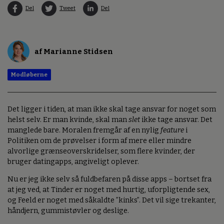
Del
Tweet
Del
af Marianne Stidsen
Modløberne
Det ligger i tiden, at man ikke skal tage ansvar for noget som
helst selv. Er man kvinde, skal man
slet
ikke tage ansvar. Det
manglede bare. Moralen fremgår af en nylig
feature
i
Politiken om de prøvelser i form af mere eller mindre
alvorlige grænseoverskridelser, som flere kvinder, der
bruger datingapps, angiveligt oplever.
Nu er jeg ikke selv så fuldbefaren på disse apps – bortset fra
at jeg ved, at Tinder er noget med hurtig, uforpligtende sex,
og Feeld er noget med såkaldte ”kinks”. Det vil sige trekanter,
håndjern, gummistøvler og deslige.