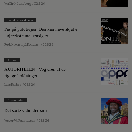
Jon Eirik Lundberg
/ 02.8.26
Redaktøren skriver
Pas på polotrøjen: Den kan have skjulte
højreekstreme hensigter
Redaktionen på Kontrast
/ 05.8.26
Artikel
AUTORITETEN - Vogteren af de
rigtige holdninger
Lars Kaaber
/ 05.8.26
Kommentar
Det sorte vidunderbarn
Jesper W. Rasmussen
/ 05.8.26