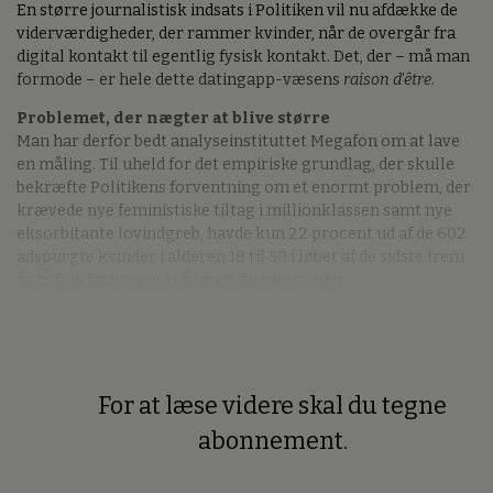
En større journalistisk indsats i Politiken vil nu afdække de
viderværdigheder, der rammer kvinder, når de overgår fra
digital kontakt til egentlig fysisk kontakt. Det, der – må man
formode – er hele dette datingapp-væsens
raison d'être
.
Problemet, der nægter at blive større
Man har derfor bedt analyseinstituttet Megafon om at lave
en måling. Til uheld for det empiriske grundlag, der skulle
bekræfte Politikens forventning om et enormt problem, der
krævede nye feministiske tiltag i millionklassen samt nye
eksorbitante lovindgreb, havde kun 22 procent ud af de 602
adspurgte kvinder i alderen 18 til 50 i løbet af de sidste frem
år haft erfaring med sådanne fysiske møder.
For at læse videre skal du tegne
Premium
abonnement.