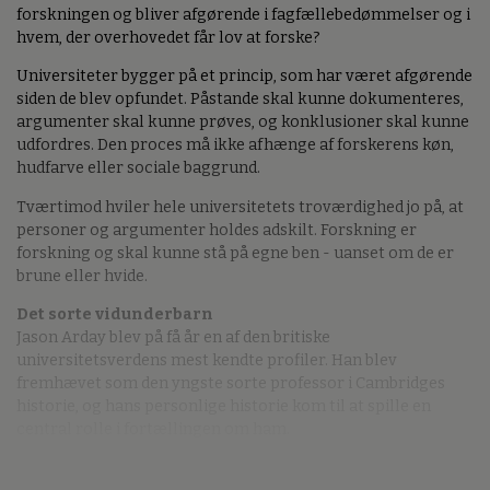
forskningen og bliver afgørende i fagfællebedømmelser og i
hvem, der overhovedet får lov at forske?
Universiteter bygger på et princip, som har været afgørende
siden de blev opfundet. Påstande skal kunne dokumenteres,
argumenter skal kunne prøves, og konklusioner skal kunne
udfordres. Den proces må ikke afhænge af forskerens køn,
hudfarve eller sociale baggrund.
Tværtimod hviler hele universitetets troværdighed jo på, at
personer og argumenter holdes adskilt. Forskning er
forskning og skal kunne stå på egne ben - uanset om de er
brune eller hvide.
Det sorte vidunderbarn
Jason Arday blev på få år en af den britiske
universitetsverdens mest kendte profiler. Han blev
fremhævet som den yngste sorte professor i Cambridges
historie, og hans personlige historie kom til at spille en
central rolle i fortællingen om ham.