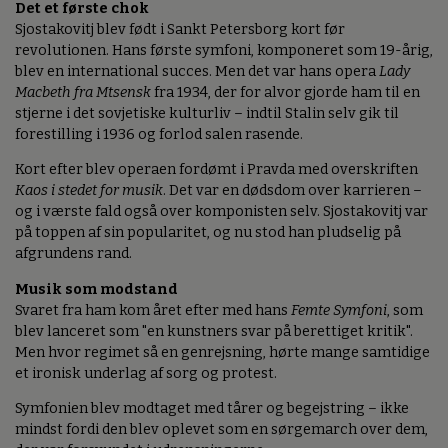
Det et første chok
Sjostakovitj blev født i Sankt Petersborg kort før
revolutionen. Hans første symfoni, komponeret som 19-årig,
blev en international succes. Men det var hans opera
Lady
Macbeth fra Mtsensk
fra 1934, der for alvor gjorde ham til en
stjerne i det sovjetiske kulturliv – indtil Stalin selv gik til
forestilling i 1936 og forlod salen rasende.
Kort efter blev operaen fordømt i Pravda med overskriften
Kaos i stedet for musik
. Det var en dødsdom over karrieren –
og i værste fald også over komponisten selv. Sjostakovitj var
på toppen af sin popularitet, og nu stod han pludselig på
afgrundens rand.
Musik som modstand
Svaret fra ham kom året efter med hans
Femte Symfoni
, som
blev lanceret som "en kunstners svar på berettiget kritik".
Men hvor regimet så en genrejsning, hørte mange samtidige
et ironisk underlag af sorg og protest.
Symfonien blev modtaget med tårer og begejstring – ikke
mindst fordi den blev oplevet som en sørgemarch over dem,