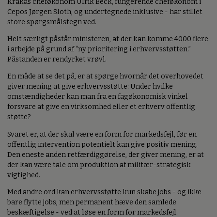
Krakas cheføkonom Ulrik Beck, fungerende cheføkonom i
Cepos Jørgen Sloth, og undertegnede inklusive - har stillet
store spørgsmålstegn ved.
Helt særligt påstår ministeren, at der kan komme 4000 flere
i arbejde på grund af “ny prioritering i erhvervsstøtten.”
Påstanden er rendyrket vrøvl.
En måde at se det på, er at spørge hvornår det overhovedet
giver mening at give erhvervsstøtte: Under hvilke
omstændigheder kan man fra en fagøkonomisk vinkel
forsvare at give en virksomhed eller et erhverv offentlig
støtte?
Svaret er, at der skal være en form for markedsfejl, før en
offentlig intervention potentielt kan give positiv mening.
Den eneste anden retfærdiggørelse, der giver mening, er at
der kan være tale om produktion af militær-strategisk
vigtighed.
Med andre ord kan erhvervsstøtte kun skabe jobs - og ikke
bare flytte jobs, men permanent hæve den samlede
beskæftigelse - ved at løse en form for markedsfejl.