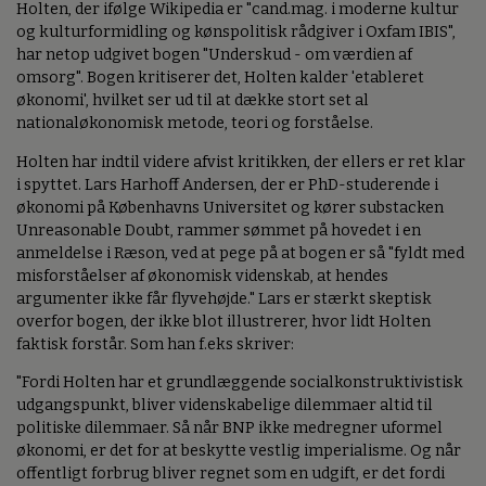
Holten, der ifølge Wikipedia er "cand.mag. i moderne kultur
og kulturformidling og kønspolitisk rådgiver i Oxfam IBIS",
har netop udgivet bogen "Underskud - om værdien af
omsorg". Bogen kritiserer det, Holten kalder 'etableret
økonomi', hvilket ser ud til at dække stort set al
nationaløkonomisk metode, teori og forståelse.
Holten har indtil videre afvist kritikken, der ellers er ret klar
i spyttet. Lars Harhoff Andersen, der er PhD-studerende i
økonomi på Københavns Universitet og kører substacken
Unreasonable Doubt, rammer sømmet på hovedet i en
anmeldelse i Ræson, ved at pege på at bogen er så "fyldt med
misforståelser af økonomisk videnskab, at hendes
argumenter ikke får flyvehøjde." Lars er stærkt skeptisk
overfor bogen, der ikke blot illustrerer, hvor lidt Holten
faktisk forstår. Som han f.eks skriver:
"Fordi Holten har et grundlæggende socialkonstruktivistisk
udgangspunkt, bliver videnskabelige dilemmaer altid til
politiske dilemmaer. Så når BNP ikke medregner uformel
økonomi, er det for at beskytte vestlig imperialisme. Og når
offentligt forbrug bliver regnet som en udgift, er det fordi