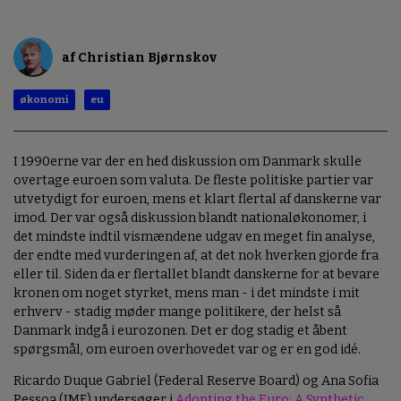
af Christian Bjørnskov
økonomi
eu
I 1990erne var der en hed diskussion om Danmark skulle
overtage euroen som valuta. De fleste politiske partier var
utvetydigt for euroen, mens et klart flertal af danskerne var
imod. Der var også diskussion blandt nationaløkonomer, i
det mindste indtil vismændene udgav en meget fin analyse,
der endte med vurderingen af, at det nok hverken gjorde fra
eller til. Siden da er flertallet blandt danskerne for at bevare
kronen om noget styrket, mens man - i det mindste i mit
erhverv - stadig møder mange politikere, der helst så
Danmark indgå i eurozonen. Det er dog stadig et åbent
spørgsmål, om euroen overhovedet var og er en god idé.
Ricardo Duque Gabriel (Federal Reserve Board) og Ana Sofia
Pessoa (IMF) undersøger i
Adopting the Euro: A Synthetic