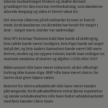
interne modsætninger blokere og skabte dermed
grundlaget for den enorme overbeskatning, som danskerne
allerede dengang og siden er blevet udsat for.
Det enorme råderum på 68 milliarder kroner er kun til
stede, fordi danskerne i en årrække har betalt for meget i
skat – meget mere, end der var nødvendigt.
Hvis DF’s Kristian Thulesen Dahl ikke havde så skidtvigtig,
hvis Løkke havde været modigere, hvis Pape havde sat noget
ind på det, og hvis Anders Samuelsen havde været lidt mere
dreven, moden og sin opgave voksen, havde man vedtaget en
markant sænkelse af skatter og afgifter i 2016 eller 2017.
Råderummet ville have været reduceret, så det offentligt
forbrug ikke kunne stige. BNP ville have været større, for
lavere skat giver højere vækst.
Behovet for ekstra arbejdskraft ville have været mindre
påtrængende, fordi udbudseffekten ved at fjerne topskatten
og sænke selskabsskatten ville have fodret arbejdsmarkedet
med flere hænder i flere timer.