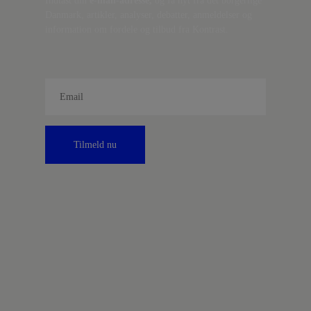
Indtast din
e-mail-adresse,
og få nyt fra det borgerlige
Danmark, artikler, analyser, debatter, anmeldelser og
information om fordele og tilbud fra Kontrast.
Tilmeld nu