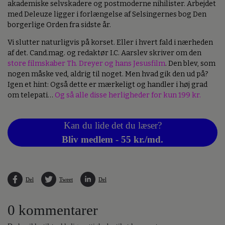
akademiske selvskadere og postmoderne nihilister. Arbejdet
med Deleuze ligger i forlængelse af Selsingernes bog Den
borgerlige Orden fra sidste år.
Vi slutter naturligvis på korset. Eller i hvert fald i nærheden
af det. Cand.mag. og redaktør I.C. Aarslev skriver om den
store filmskaber Th. Dreyer og hans Jesusfilm
. Den blev, som
nogen måske ved, aldrig til noget. Men hvad gik den ud på?
Igen et hint: Også dette er mærkeligt og handler i høj grad
om telepati…
Og så alle disse herligheder for kun 199 kr.
Kan du lide det du læser?
Bliv medlem - 55 kr./md.
Del
Tweet
Del
0 kommentarer