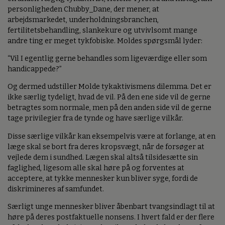
personligheden Chubby_Dane, der mener, at
arbejdsmarkedet, underholdningsbranchen,
fertilitetsbehandling, slankekure og utvivlsomt mange
andre ting er meget tykfobiske. Moldes spørgsmål lyder:
“Vil I egentlig gerne behandles som ligeværdige eller som
handicappede?”
Og dermed udstiller Molde tykaktivismens dilemma. Det er
ikke særlig tydeligt, hvad de vil. På den ene side vil de gerne
betragtes som normale, men på den anden side vil de gerne
tage privilegier fra de tynde og have særlige vilkår.
Disse særlige vilkår kan eksempelvis være at forlange, at en
læge skal se bort fra deres kropsvægt, når de forsøger at
vejlede dem i sundhed. Lægen skal altså tilsidesætte sin
faglighed, ligesom alle skal høre på og forventes at
acceptere, at tykke mennesker kun bliver syge, fordi de
diskrimineres af samfundet.
Særligt unge mennesker bliver åbenbart tvangsindlagt til at
høre på deres postfaktuelle nonsens. I hvert fald er der flere