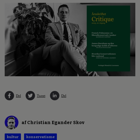
Del
Tweet
Del
af Christian Egander Skov
kultur
konservatisme