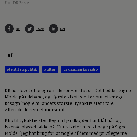
Foto: DR Presse
Del
Tweet
Del
af
identitetspolitik
kultur
dr danmarks radio
DR har lavet et program, der er værd at se. Det hedder ‘Signe
Molde på udebane’, og i første afsnit sætter hun efter eget
udsagn “nogle af landets største” tykaktivister i tale.
Allerede dér er det morsomt.
Klip til tykaktivisten Regina Fjendbo, der har blåt hår og
lyserød plysset jakke på. Hun starter med at pege på Signe
Molde: “Jeg har brug for, at nogle af dem med privilegierne