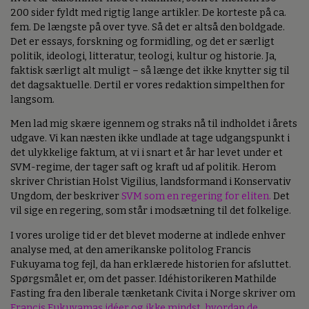
200 sider fyldt med rigtig lange artikler. De korteste på ca.
fem. De længste på over tyve. Så det er altså den boldgade.
Det er essays, forskning og formidling, og det er særligt
politik, ideologi, litteratur, teologi, kultur og historie. Ja,
faktisk særligt alt muligt – så længe det ikke knytter sig til
det dagsaktuelle. Dertil er vores redaktion simpelthen for
langsom.
Men lad mig skære igennem og straks nå til indholdet i årets
udgave. Vi kan næsten ikke undlade at tage udgangspunkt i
det ulykkelige faktum, at vi i snart et år har levet under et
SVM-regime, der tager saft og kraft ud af politik. Herom
skriver Christian Holst Vigilius, landsformand i Konservativ
Ungdom, der beskriver
SVM som en regering for eliten.
Det
vil sige en regering, som står i modsætning til det folkelige.
I vores urolige tid er det blevet moderne at indlede enhver
analyse med, at den amerikanske politolog Francis
Fukuyama tog fejl, da han erklærede historien for afsluttet.
Spørgsmålet er, om det passer. Idéhistorikeren Mathilde
Fasting fra den liberale tænketank Civita i Norge skriver om
Francis Fukuyamas idéer og ikke mindst, hvordan de