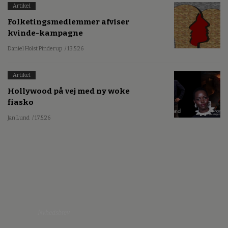
Artikel
Folketingsmedlemmer afviser
kvinde-kampagne
Daniel Holst Pinderup
/ 13.5.26
Artikel
Hollywood på vej med ny woke
fiasko
Jan Lund
/ 17.5.26
Nyhedsbrev