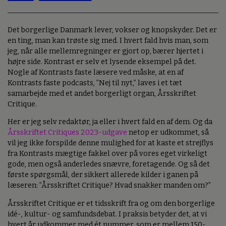
Det borgerlige Danmark lever, vokser og knopskyder. Det er
en ting, man kan trøste sig med. I hvert fald hvis man, som
jeg, når alle mellemregninger er gjort op, bærer hjertet i
højre side. Kontrast er selv et lysende eksempel på det.
Nogle af Kontrasts faste læsere ved måske, at en af
Kontrasts faste podcasts, ”Nej til nyt,” laves i et tæt
samarbejde med et andet borgerligt organ, Årsskriftet
Critique.
Her er jeg selv redaktør, ja eller i hvert fald en af dem. Og da
Årsskriftet Critiques 2023-udgave
netop er udkommet, så
vil jeg ikke forspilde denne mulighed for at kaste et strejflys
fra Kontrasts mægtige fakkel over på vores eget virkeligt
gode, men også anderledes snævre, foretagende. Og så det
første spørgsmål, der sikkert allerede kilder i ganen på
læseren: ”Årsskriftet Critique? Hvad snakker manden om?”
Årsskriftet Critique er et tidsskrift fra og om den borgerlige
idé-, kultur- og samfundsdebat. I praksis betyder det, at vi
hvert år udkommer med ét nummer, som er mellem 150-