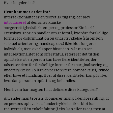
Hvad betyder det?
Hvor kommer ordet fra?
Intersektionalitet er en teoretisk tilgang, der blev
introduceret
af den amerikanske
borgerrettighedsforkæmper og professor Kimberlé
Crenshaw. Teorien handler om at forstå, hvordan forskellige
former for diskrimination og undertrykkelse (såsom køn,
seksuel orientering, handicap osv.) ikke blot fungerer
individuelt, men overlapper hinanden. Når man ser
intersektionalitet som offerstatus, refererer det til den
opfattelse, at en person kan have flere identiteter, der
udsætter dem for forskellige former for marginalisering og
undertrykkelse. Fx kan en person være homoseksuel, kvinde
eller have et handicap. Hver af disse identiteter kan påvirke,
hvordan personen opfattes og behandles.
Men hvem har magten til at definere disse kategorier?
Anvender man teorien, abonnerer man på den forestilling, at
en persons oplevelse af undertrykkelse ikke blot kan
reduceres til én enkelt faktor (f.eks. køn eller race), men at