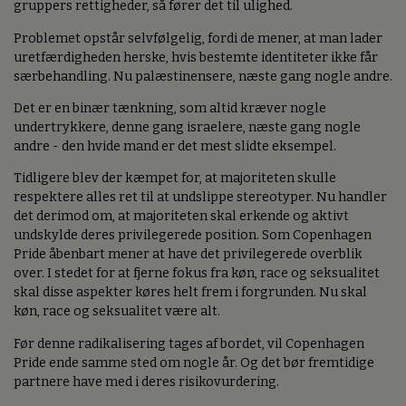
gruppers rettigheder, så fører det til ulighed.
Problemet opstår selvfølgelig, fordi de mener, at man lader
uretfærdigheden herske, hvis bestemte identiteter ikke får
særbehandling. Nu palæstinensere, næste gang nogle andre.
Det er en binær tænkning, som altid kræver nogle
undertrykkere, denne gang israelere, næste gang nogle
andre - den hvide mand er det mest slidte eksempel.
Tidligere blev der kæmpet for, at majoriteten skulle
respektere alles ret til at undslippe stereotyper. Nu handler
det derimod om, at majoriteten skal erkende og aktivt
undskylde deres privilegerede position. Som Copenhagen
Pride åbenbart mener at have det privilegerede overblik
over. I stedet for at fjerne fokus fra køn, race og seksualitet
skal disse aspekter køres helt frem i forgrunden. Nu skal
køn, race og seksualitet være alt.
Før denne radikalisering tages af bordet, vil Copenhagen
Pride ende samme sted om nogle år. Og det bør fremtidige
partnere have med i deres risikovurdering.