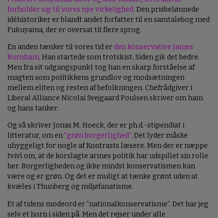
forholder sig til vores nye virkelighed
. Den prisbelønnede
idéhistoriker er blandt andet forfatter til en samtalebog med
Fukuyama, der er oversat til flere sprog.
En anden tænker til vores tid er
den konservative James
Burnham
. Han startede som trotskist. Siden gik det bedre.
Men fra sit udgangspunkt tog han en skarp forståelse af
magten som politikkens grundlov og modsætningen
mellem eliten og resten af befolkningen. Chefrådgiver i
Liberal Alliance Nicolai Svejgaard Poulsen skriver om ham
og hans tanker.
Og så skriver Jonas M. Hoeck, der er ph.d.-stipendiat i
litteratur, om en
”grøn borgerlighed”.
Det lyder måske
uhyggeligt for nogle af Kontrasts læsere. Men der er næppe
tvivl om, at de korslagte armes politik har udspillet sin rolle
her. Borgerligheden og ikke mindst konservatismen kan
være og er grøn. Og det er muligt at tænke grønt uden at
kvæles i Thunberg og miljøfanatisme.
Et af tidens modeord er ”nationalkonservatisme”. Det har jeg
selv et horn i siden på. Men det rejser under alle