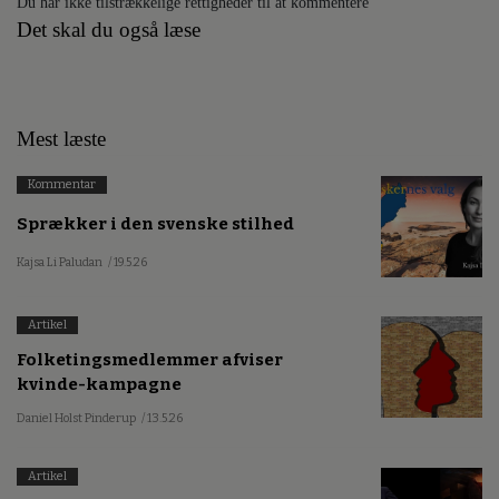
Du har ikke tilstrækkelige rettigheder til at kommentere
Det skal du også læse
Mest læste
Kommentar
Sprækker i den svenske stilhed
Kajsa Li Paludan
/ 19.5.26
Artikel
Folketingsmedlemmer afviser
kvinde-kampagne
Daniel Holst Pinderup
/ 13.5.26
Artikel