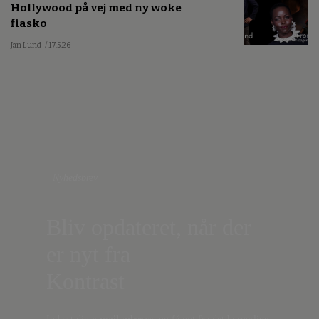
Hollywood på vej med ny woke
fiasko
Jan Lund
/ 17.5.26
Nyhedsbrev
Bliv opdateret, når der
er nyt fra
Kontrast