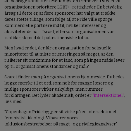
at inddrage konflikter i Mellemøsten fremover. I stedet vil
organisationen prioritere LGBT+-rettigheder. En betydelig
årsag til dette er, at flere sponsorer har valgt at trække
deres støtte tilbage, som følge af, at Pride ville spørge
kommercielle partnere ind til, hvilke interesser og
aktiviteter de har i Israel, eftersom organisationen var
»solidarisk med det palæstinensiske folk«.
Men hvad er det, der får en organisation for seksuelle
minoriteter til at miste orienteringen så meget, at den
risikerer sit omdømme for et land, som på ingen måde lever
op til organisationens standarder og mål?
Svaret finder man på organisationens hjemmeside. Du bedes
lægge mærke til et ord, som nok for mange læsere og
mulige sponsorer virker uskyldigt, men rummer
forklaringen. Det lyder akademisk, ordet er
"intersektionel"
,
læs med:
"Copenhagen Pride bygger sit virke på en intersektionel
feministisk ideologi. Vi baserer vores
inklusionsbestræbelser på magt- og privilegieanalyser."