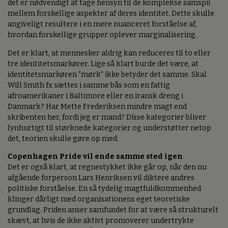
det er nødvendigt at tage hensyn til de komplekse samspil
mellem forskellige aspekter af deres identitet. Dette skulle
angiveligt resultere i en mere nuanceret forståelse af,
hvordan forskellige grupper oplever marginalisering.
Det er klart, at mennesker aldrig kan reduceres til to eller
tre identitetsmarkører. Lige så klart burde det være, at
identitetsmarkøren "mørk" ikke betyder det samme. Skal
Will Smith fx sættes i samme bås som en fattig
afroamerikaner i Baltimore eller en iransk dreng i
Danmark? Har Mette Frederiksen mindre magt end
skribenten her, fordi jeg er mand? Disse kategorier bliver
lynhurtigt til størknede kategorier og understøtter netop
det, teorien skulle gøre op med.
Copenhagen Pride vil ende samme sted igen
Det er også klart, at regnestykket ikke går op, når den nu
afgående forperson Lars Henriksen vil diktere andres
politiske forståelse. En så tydelig magtfuldkommenhed
klinger dårligt med organisationens eget teoretiske
grundlag. Priden anser samfundet for at være så strukturelt
skævt, at hvis de ikke aktivt promoverer undertrykte