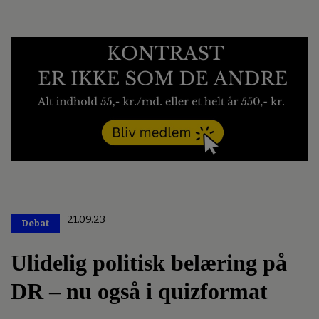
21.09.23
Debat
Premium
Ulidelig politisk belæring på
DR – nu også i quizformat