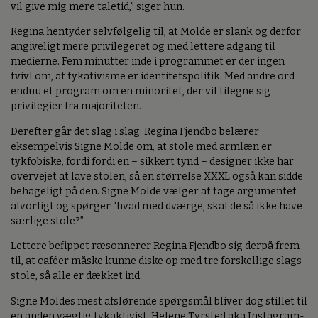
vil give mig mere taletid,” siger hun.
Regina hentyder selvfølgelig til, at Molde er slank og derfor
angiveligt mere privilegeret og med lettere adgang til
medierne. Fem minutter inde i programmet er der ingen
tvivl om, at tykativisme er identitetspolitik. Med andre ord
endnu et program om en minoritet, der vil tilegne sig
privilegier fra majoriteten.
Derefter går det slag i slag: Regina Fjendbo belærer
eksempelvis Signe Molde om, at stole med armlæn er
tykfobiske, fordi fordi en – sikkert tynd – designer ikke har
overvejet at lave stolen, så en størrelse XXXL også kan sidde
behageligt på den. Signe Molde vælger at tage argumentet
alvorligt og spørger “hvad med dværge, skal de så ikke have
særlige stole?”.
Lettere befippet ræsonnerer Regina Fjendbo sig derpå frem
til, at caféer måske kunne diske op med tre forskellige slags
stole, så alle er dækket ind.
Signe Moldes mest afslørende spørgsmål bliver dog stillet til
en anden vægtig tykaktivist, Helene Tyrsted aka Instagram-