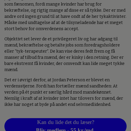
som fænomen, fordi mange kvinder har brug for
bekræftelse, og rigtig mange af disse er så tykke. Der er med
andre ord ingen grund til at have ondt af de her tykaktivister.
Måske med undtagelse af at de tilsyneladende har et meget
stort behov for omverdenens accept.
Objektivt set lever de et privilegeret liv og har adgang til
mænd, bekræftelse og betalte jobs som foredragsholdere
eller “tyk-terapeuter”. De kan vise deres fedt frem og få
masser af tilbud fra mænd, der er kinky i den retning. Der er
bare ekstremt få kvinder, der omvendt kan lide meget tykke
mænd.
Det er i øvrigt derfor, at Jordan Peterson er blevet en
verdensstjerne. Fordi han fortæller mænd sandheden: At
verden på ét punkt er særlig hård mod mandekønnet.
Nemlig i kraft af at kvinder intet har tilovers for mænd, der
ikke har noget at byde på andet end selvmedlidenhed.
Kan du lide det du læser?
Bliv medlem - 55 kr./md.