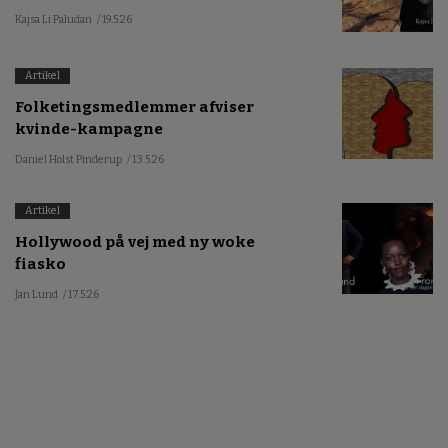
Kajsa Li Paludan
/ 19.5.26
Artikel
Folketingsmedlemmer afviser
kvinde-kampagne
Daniel Holst Pinderup
/ 13.5.26
Artikel
Hollywood på vej med ny woke
fiasko
Jan Lund
/ 17.5.26