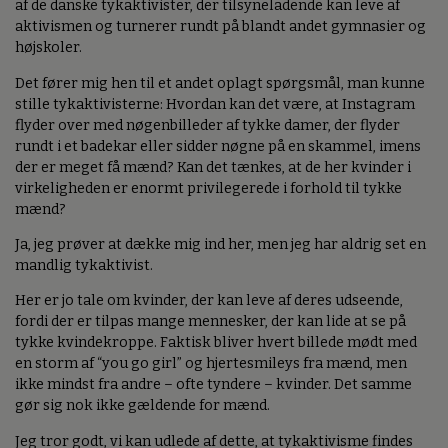
af de danske tykaktivister, der tilsyneladende kan leve af
aktivismen og turnerer rundt på blandt andet gymnasier og
højskoler.
Det fører mig hen til et andet oplagt spørgsmål, man kunne
stille tykaktivisterne: Hvordan kan det være, at Instagram
flyder over med nøgenbilleder af tykke damer, der flyder
rundt i et badekar eller sidder nøgne på en skammel, imens
der er meget få mænd? Kan det tænkes, at de her kvinder i
virkeligheden er enormt privilegerede i forhold til tykke
mænd?
Ja, jeg prøver at dække mig ind her, men jeg har aldrig set en
mandlig tykaktivist.
Her er jo tale om kvinder, der kan leve af deres udseende,
fordi der er tilpas mange mennesker, der kan lide at se på
tykke kvindekroppe. Faktisk bliver hvert billede mødt med
en storm af “you go girl” og hjertesmileys fra mænd, men
ikke mindst fra andre – ofte tyndere – kvinder. Det samme
gør sig nok ikke gældende for mænd.
Jeg tror godt, vi kan udlede af dette, at tykaktivisme findes