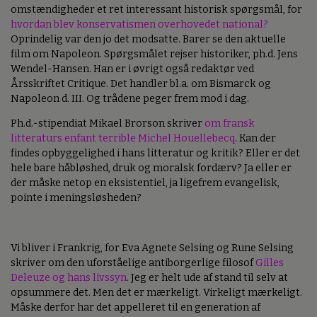
omstændigheder et ret interessant historisk spørgsmål, for
hvordan blev konservatismen overhovedet national?
Oprindelig var den jo det modsatte. Barer se den aktuelle
film om Napoleon. Spørgsmålet rejser historiker, ph.d. Jens
Wendel-Hansen. Han er i øvrigt også redaktør ved
Årsskriftet Critique. Det handler bl.a. om Bismarck og
Napoleon d. III. Og trådene peger frem mod i dag.
Ph.d.-stipendiat Mikael Brorson skriver
om fransk
litteraturs enfant terrible Michel Houellebecq
. Kan der
findes opbyggelighed i hans litteratur og kritik? Eller er det
hele bare håbløshed, druk og moralsk fordærv? Ja eller er
der måske netop en eksistentiel, ja ligefrem evangelisk,
pointe i meningsløsheden?
Vi bliver i Frankrig, for Eva Agnete Selsing og Rune Selsing
skriver om den uforståelige antiborgerlige filosof
Gilles
Deleuze og hans livssyn
. Jeg er helt ude af stand til selv at
opsummere det. Men det er mærkeligt. Virkeligt mærkeligt.
Måske derfor har det appelleret til en generation af