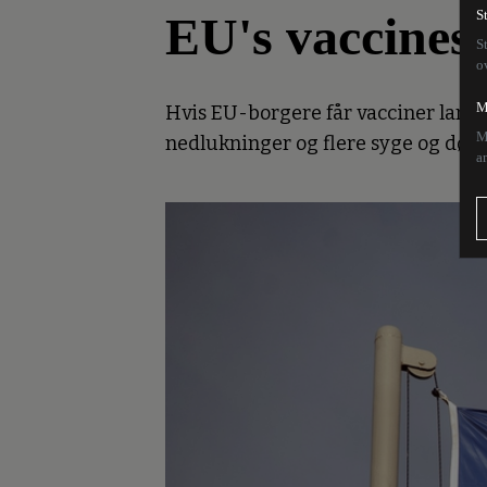
EU's vaccinesv
S
S
o
M
Hvis EU-borgere får vacciner langt
M
nedlukninger og flere syge og døde,
a