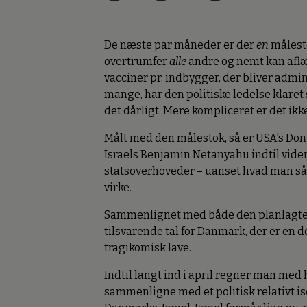
De næste par måneder er der
en
målesto
overtrumfer
alle
andre og nemt kan aflæ
vacciner pr. indbygger, der bliver admin
mange, har den politiske ledelse klaret 
det dårligt. Mere kompliceret er det ikke
Målt med den målestok, så er USA's Don
Israels Benjamin Netanyahu indtil vid
statsoverhoveder – uanset hvad man så 
virke.
Sammenlignet med både den planlagte 
tilsvarende tal for Danmark, der er en d
tragikomisk lave.
Indtil langt ind i april regner man med
sammenligne med et politisk relativt i