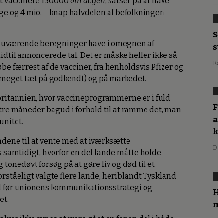
at vaccinere 150.000
om dagen
, satser på at have
dage og 4 mio. – knap halvdelen af befolkningen –
S
e nuværende beregninger have i omegnen af
s
dtil annoncerede tal. Det er måske heller ikke så
K
be færrest af de vacciner, fra henholdsvis Pfizer og
r meget tæt på godkendt) og på markedet.
rbritannien, hvor vaccineprogrammerne er i fuld
F
 tre måneder bagud i forhold til at ramme det, man
a
unitet.
dene til at vente med at iværksætte
D
 samtidigt, hvorfor en del lande måtte holde
g tonedøvt forsøg på at gøre liv og død til et
rståeligt valgte flere lande, heriblandt Tyskland
d før unionens kommunikationsstrategi og
H
et.
m