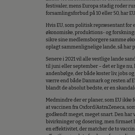
festivaler, mens Europa stadig roder r
forsamlingsforbud på 10 eller 50, har EU
Hvis EU, som politisk repræsentant for
økonomiske, produktions- og forsknings
sikre sine medlemsborgere samme øk
oplagt sammenlignelige lande, så har pr
Senere i 2021 vil alle vestlige lande sa
til juni eller september – det er lige n
andenbølge, der både koster liv, jobs o
værre end både Danmark og resten af EU
blandt de absolut bedste, er en skandal
Medmindre der er planer, som EU ikke fo
at vaccinen fra Oxford/AstraZeneca, som 
godkendt meget, meget snart. Den har væ
bivirkninger og dosering, men firmaet h
en effektivitet, der matcher de to vacci