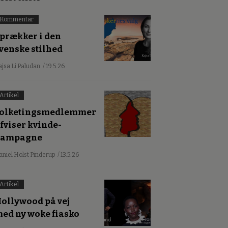
Kommentar
prækker i den
venske stilhed
ajsa Li Paludan
/ 19.5.26
Artikel
olketingsmedlemmer
fviser kvinde-
kampagne
aniel Holst Pinderup
/ 13.5.26
Artikel
ollywood på vej
ed ny woke fiasko