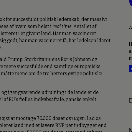
k for succesfuldt politisk lederskab, der massivt
ses af hvem som helst i
real time
: Antallet af
A
istreret i et givent land. Har man vaccineret
sig godt, har man vaccineret få, har ledelsen klaret
H
.
a
m
ald Trump, Storbritanniens Boris Johnson og
ere mere succesfulde end samtlige europæiske
måtte mene om de tre herrers øvrige politiske
og igangværende udrulning i de lande er de
el af EU's fælles indkøbsaftale, ganske enkelt
D
 højst at modtage 70.000 doser
om ugen
. Lad os
soleret land med et lavere BNP per indbygger end
M