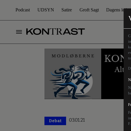
Podcast
UDSYN
Satire
Groft Sagt
Dagens leder
C
i
k
e
t
D
N
N
b
F
F
i
03.01.21
Debat
F