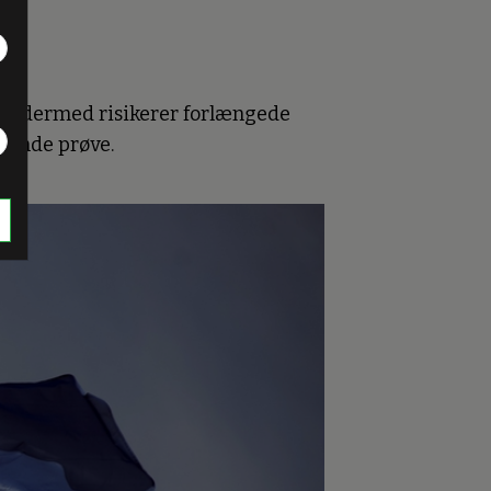
 og dermed risikerer forlængede
ørende prøve.