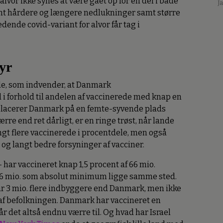
alvor ikke synes at være gået op for en del i både
J
ant hårdere og længere nedlukninger samt større
dende covid-variant for alvor får tag i
yr
rude, som indvender, at Danmark
 forhold til andelen af vaccinerede med knap en
t placerer Danmark på en femte-syvende plads
ærre end ret dårligt, er en ringe trøst, når lande
gt flere vaccinerede i procentdele, men også
l og langt bedre forsyninger af vacciner.
 har vaccineret knap 1,5 procent af 66 mio.
6 mio. som absolut minimum ligge samme sted.
t har 3 mio. flere indbyggere end Danmark, men ikke
 af befolkningen. Danmark har vaccineret en
tår det altså endnu værre til. Og hvad har Israel