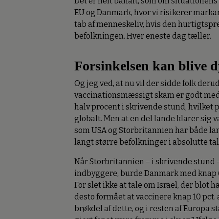
Det er helt banalt, som om situationens 
EU og Danmark, hvor vi risikerer mark
tab af menneskeliv, hvis den hurtigtspre
befolkningen. Hver eneste dag tæller.
Forsinkelsen kan blive d
Og jeg ved, at nu vil der sidde folk de
vaccinationsmæssigt skam er godt med i
halv procent i skrivende stund, hvilke
globalt. Men at en del lande klarer sig v
som USA og Storbritannien har både lan
langt større befolkninger i absolutte ta
Når Storbritannien – i skrivende stund –
indbyggere, burde Danmark med knap 
For slet ikke at tale om Israel, der blo
desto formået at vaccinere knap 10 pct.
brøkdel af dette, og i resten af Europa s