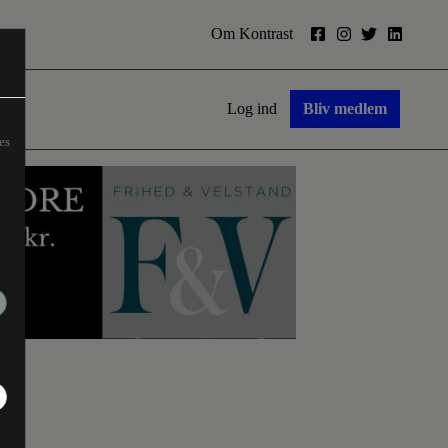
Om Kontrast
Log ind
Bliv medlem
es