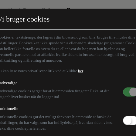
Aktuelt Tema
Skribenter
Vi bruger cookies
Den borgelige brille
Alle vores skribenter
Remigration
Modløberne
ookies er tekststrenge, der lagres i din browser, og som bl.a. bruges til at huske dine
Humaniora forfra
Z-aksen
ndstillinger. Cookies kan ikke sprede virus eller andre skadelige programmer. Cooki
an heller ikke fortælle os hvem du er, eller hvor du bor, men kan hjælpe os og
Store Danskere
ventuelle partnere med at afdække hvilke sider din browser har besøgt, til brug ved
rafikmåling og målretning af annoncer.
u kan læse vores privatlivspolitik ved at klikke
her
ødvendige
ødvendige cookies sørger for at hjemmesiden fungerer. F.eks. at din
ruger bliver husket når du logger ind.
unktionelle
unktionelle cookies gør det muligt for vores hjemmeside at huske de
ndstillinger, du har valgt, som har indflydelse på, hvordan siden vises.
.eks. dine cookiepræferencer.