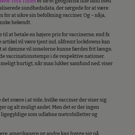
New York Times
er de et geografisk lille land med
taliserede sundhedsdata, der sørgede for at være
for at sikre sin befolkning vacciner. Og – nåja,
ganske bekendt.
 til at betale en højere pris for vaccinerne, end fx
 artikel vil være tjent ind, såfremt lockdowns kan
lt at dømme vil israelerne kunne færdes frit længe,
e vaccinationstempo i de respektive nationer.
mmeligt hurtigt, når man lukker samfund ned, viser
det svære i at vide, hvilke vacciner der viser sig
er og alt muligt andet. Men det er der ingen
å ligegyldige som udløbne metrobilletter og
raelere, amerikanere og andre kan hygge sig på