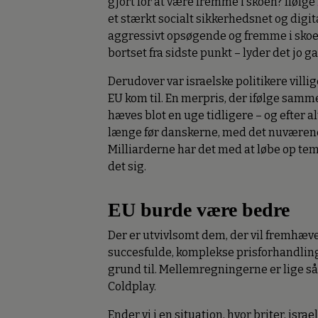
gjort for at være fremme i skoen? Ifølge
et stærkt socialt sikkerhedsnet og digi
aggressivt opsøgende og fremme i skoen 
bortset fra sidste punkt – lyder det jo 
Derudover var israelske politikere villige
EU kom til. En merpris, der ifølge samme
hæves blot en uge tidligere – og efter a
længe før danskerne, med det nuværend
Milliarderne har det med at løbe op te
det sig.
EU burde være bedre
Der er utvivlsomt dem, der vil fremhæve 
succesfulde, komplekse prisforhandling
grund til. Mellemregningerne er lige s
Coldplay.
Ender vi i en situation, hvor briter, is