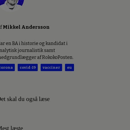
f
Mikkel Andersson
ar en BA i historie og kandidat i
nalytisk journalistik samt
edgrundlægger af RokokoPosten.
corona
covid-19
vacciner
eu
et skal du også læse
est læste