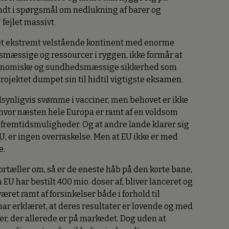
undt i spørgsmål om nedlukning af barer og
 fejlet massivt.
 et ekstremt velstående kontinent med enorme
mæssige og ressourcer i ryggen, ikke formår at
onomiske og sundhedsmæssige sikkerhed som
ojektet dumpet sin til hidtil vigtigste eksamen.
ndsynligvis svømme i vacciner, men behovet er ikke
u, hvor næsten hele Europa er ramt af en voldsom
g fremtidsmuligheder. Og at andre lande klarer sig
, er ingen overraskelse. Men at EU ikke er med
e.
rtæller om, så er de eneste håb på den korte bane,
EU har bestilt 400 mio. doser af, bliver lanceret og
ret ramt af forsinkelser både i forhold til
ar erklæret, at deres resultater er lovende og med
ner, der allerede er på markedet. Dog uden at