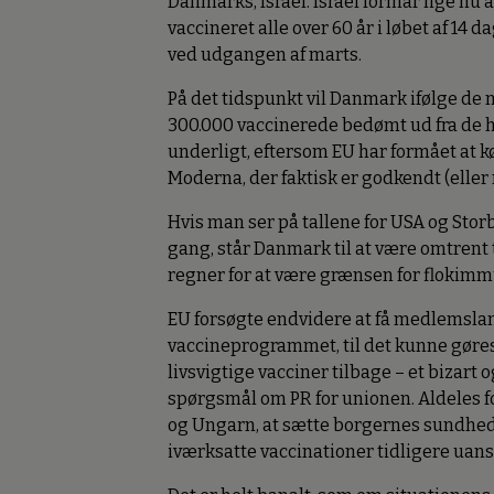
Danmarks, Israel. Israel formår lige nu 
vaccineret alle over 60 år i løbet af 14 
ved udgangen af marts.
På det tidspunkt vil Danmark ifølge d
300.000 vaccinerede bedømt ud fra de hi
underligt, eftersom EU har formået at kø
Moderna, der faktisk er godkendt (elle
Hvis man ser på tallene for USA og Sto
gang, står Danmark til at være omtrent
regner for at være grænsen for flokimm
EU forsøgte endvidere at få medlemslan
vaccineprogrammet, til det kunne gøres
livsvigtige vacciner tilbage – et bizart o
spørgsmål om PR for unionen. Aldeles fo
og Ungarn, at sætte borgernes sundhe
iværksatte vaccinationer tidligere uans