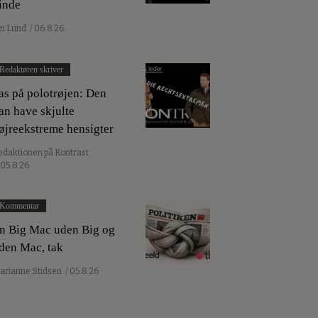
inde
an Lund
/ 06.8.26
Redaktøren skriver
as på polotrøjen: Den
an have skjulte
øjreekstreme hensigter
edaktionen på Kontrast
 05.8.26
Kommentar
n Big Mac uden Big og
den Mac, tak
arianne Stidsen
/ 05.8.26