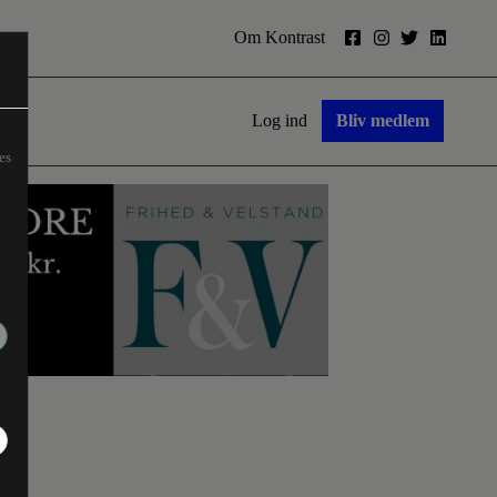
Om Kontrast
Log ind
Bliv medlem
es