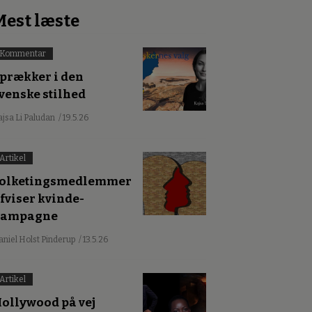
Mest læste
Kommentar
prækker i den
venske stilhed
ajsa Li Paludan
/ 19.5.26
Artikel
olketingsmedlemmer
fviser kvinde-
kampagne
aniel Holst Pinderup
/ 13.5.26
Artikel
ollywood på vej