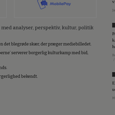
v
J
med analyser, perspektiv, kultur, politik
P
k
den det blegrøde skær, der præger mediebilledet.
h
erne’ serverer borgerlig kulturkamp med bid,
R
/
nds.
borgerlighed bekendt.
E
u
M