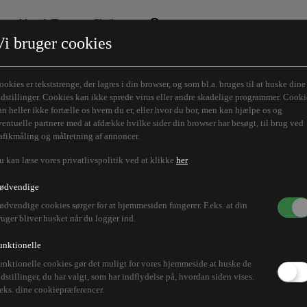
Aktuelt Tema
Skribenter
Vi bruger cookies
Den borgelige brille
Alle vores skribenter
Remigration
Modløberne
ookies er tekststrenge, der lagres i din browser, og som bl.a. bruges til at huske dine
Humaniora forfra
Z-aksen
ndstillinger. Cookies kan ikke sprede virus eller andre skadelige programmer. Cooki
an heller ikke fortælle os hvem du er, eller hvor du bor, men kan hjælpe os og
Store Danskere
ventuelle partnere med at afdække hvilke sider din browser har besøgt, til brug ved
rafikmåling og målretning af annoncer.
u kan læse vores privatlivspolitik ved at klikke
her
ødvendige
ødvendige cookies sørger for at hjemmesiden fungerer. F.eks. at din
ruger bliver husket når du logger ind.
unktionelle
unktionelle cookies gør det muligt for vores hjemmeside at huske de
ndstillinger, du har valgt, som har indflydelse på, hvordan siden vises.
.eks. dine cookiepræferencer.