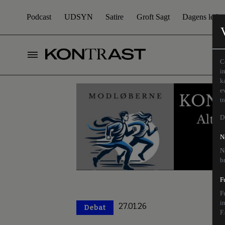
Podcast
UDSYN
Satire
Groft Sagt
Dagens leder
C
i
k
e
t
D
N
N
b
F
F
i
27.01.26
Debat
Premium
F