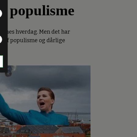
sk populisme
kernes hverdag. Men det har
k af populisme og dårlige