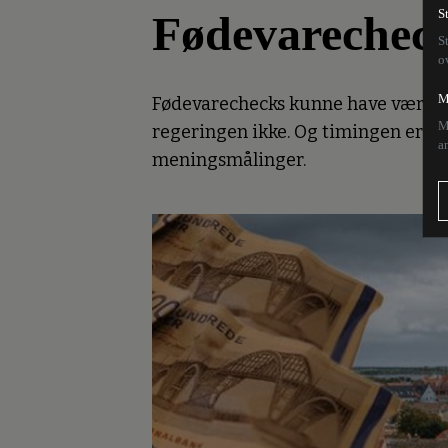
Fødevarecheck
S
S
o
M
Fødevarechecks kunne have været en
M
regeringen ikke. Og timingen er si
a
meningsmålinger.