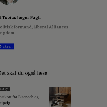
f Tobias Jæger Pagh
olitisk formand, Liberal Alliances
Ungdom
Z-aksen
et skal du også læse
Essay
ostkort fra Eisenach og
eipzig