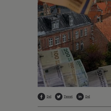
Del
Tweet
Del