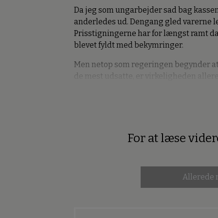
Da jeg som ungarbejder sad bag kassen i 
anderledes ud. Dengang gled varerne le
Prisstigningerne har for længst ramt 
blevet fyldt med bekymringer.
Men netop som regeringen begynder at
de mest udsatte, er virkeligheden allere
For at læse vide
Premium
Allerede