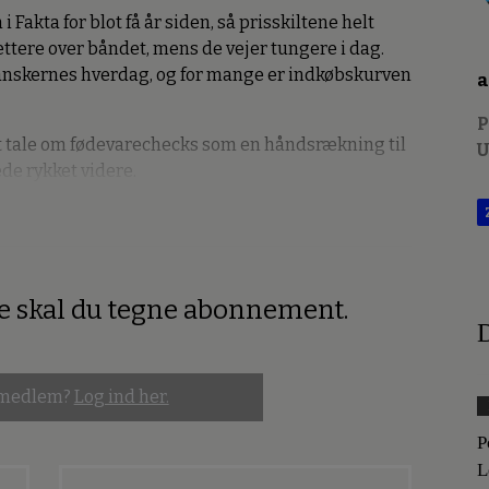
Fakta for blot få år siden, så prisskiltene helt
ttere over båndet, mens de vejer tungere i dag.
danskernes hverdag, og for mange er indkøbskurven
a
P
 tale om fødevarechecks som en håndsrækning til
de rykket videre.
re skal du tegne abonnement.
D
 medlem?
Log ind her.
P
L