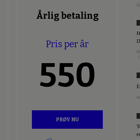
G
Årlig betaling
H
D
Pris per år
J
/
550
E
O
PRØV NU
T
e