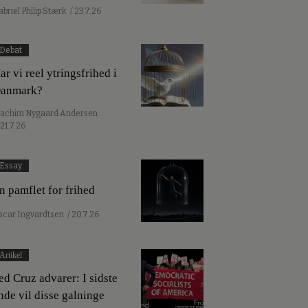
abriel Philip Stærk
/ 23.7.26
Debat
ar vi reel ytringsfrihed i
anmark?
oachim Nygaard Andersen
 21.7.26
Essay
n pamflet for frihed
scar Ingvardtsen
/ 20.7.26
Artikel
ed Cruz advarer: I sidste
nde vil disse galninge