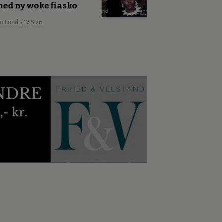
ed ny woke fiasko
an Lund
/ 17.5.26