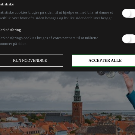
s er socialdemokrati
tatistiske
tatistiske cookies bruges på siden til at hjælpe os med bl.a. at danne et
verblik over hvor ofte siden besøges og hvilke sider der bliver besøgt.
arkedsføring
 god idé, hvis regeringen havde forståelse for dans
arkedsførings cookies bruges af vores partnere til at målrette
gende. Statsministerens nytårsforslag lugter langt væ
nnoncer på siden.
KUN NØDVENDIGE
ACCEPTER ALLE