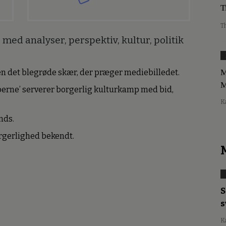
T
T
med analyser, perspektiv, kultur, politik
M
den det blegrøde skær, der præger mediebilledet.
M
erne’ serverer borgerlig kulturkamp med bid,
K
nds.
borgerlighed bekendt.
S
s
K