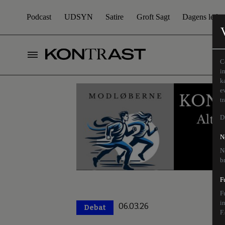
Podcast
UDSYN
Satire
Groft Sagt
Dagens leder
C
i
k
e
t
D
N
N
b
F
F
i
06.03.26
Debat
Premium
F