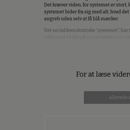
Det kræver viden, for systemet er stort
systemet bider fra sig med alt, hvad det 
angreb uden selv at få blå mærker.
Det socialdemokratiske “systemet”, har få
uddannet til det på universitetet har sv
For at læse vide
Premium
Allerede