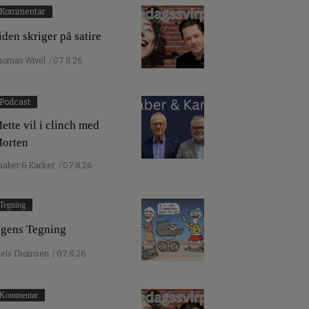
Kommentar
iden skriger på satire
homas Wivel
/ 07.8.26
Podcast
ette vil i clinch med
orten
aaber & Karker
/ 07.8.26
Tegning
gens Tegning
iels Thomsen
/ 07.8.26
Kommentar