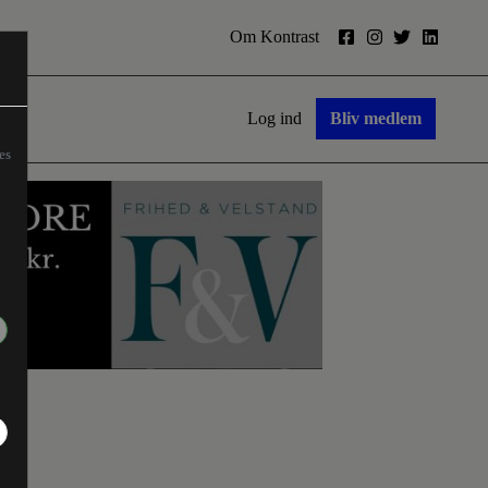
Om Kontrast
Log ind
Bliv medlem
es