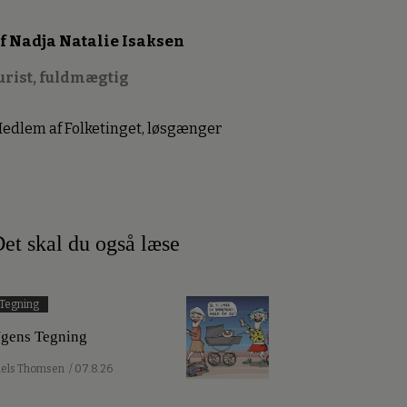
f Nadja Natalie Isaksen
urist, fuldmægtig
edlem af Folketinget, løsgænger
et skal du også læse
Tegning
gens Tegning
iels Thomsen
/ 07.8.26