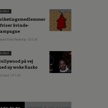
Artikel
olketingsmedlemmer
fviser kvinde-
kampagne
aniel Holst Pinderup
/ 13.5.26
Artikel
ollywood på vej
ed ny woke fiasko
an Lund
/ 17.5.26