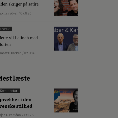
iden skriger på satire
homas Wivel
/ 07.8.26
Podcast
ette vil i clinch med
orten
aaber & Karker
/ 07.8.26
Mest læste
Kommentar
prækker i den
venske stilhed
ajsa Li Paludan
/ 19.5.26