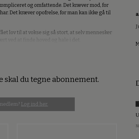
, kompliceret og omfattende. Det kræver mod, for
har. Det kræver opofrelse, for man kan ikke gå til
a
J
et lov til at vokse sig så stort, at selv mennesker
ært ved at finde hoved og hale i det.
M
re skal du tegne abonnement.
D
 medlem?
Log ind her.
U
N