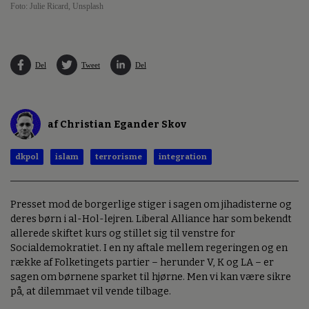
Foto: Julie Ricard, Unsplash
Del
Tweet
Del
af Christian Egander Skov
dkpol
islam
terrorisme
integration
Presset mod de borgerlige stiger i sagen om jihadisterne og
deres børn i al-Hol-lejren. Liberal Alliance har som bekendt
allerede skiftet kurs og stillet sig til venstre for
Socialdemokratiet. I en ny aftale mellem regeringen og en
række af Folketingets partier – herunder V, K og LA – er
sagen om børnene sparket til hjørne. Men vi kan være sikre
på, at dilemmaet vil vende tilbage.