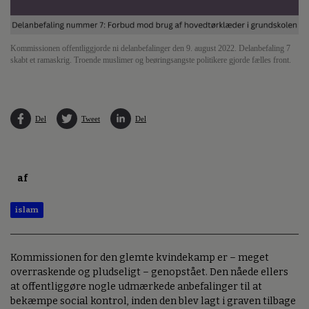
Kommissionen offentliggjorde ni delanbefalinger den 9. august 2022. Delanbefaling 7
skabt et ramaskrig. Troende muslimer og beøringsangste politikere gjorde fælles front.
Del
Tweet
Del
af
islam
Kommissionen for den glemte kvindekamp er – meget
overraskende og pludseligt – genopstået. Den nåede ellers
at offentliggøre nogle udmærkede anbefalinger til at
bekæmpe social kontrol, inden den blev lagt i graven tilbage