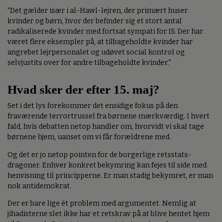
"Det gælder især i al-Hawl-lejren, der primært huser
kvinder og børn, hvor der befinder sig et stort antal
radikaliserede kvinder med fortsat sympati for IS. Der har
været flere eksempler på, at tilbageholdte kvinder har
angrebet lejrpersonalet og udøvet social kontrol og
selvjustits over for andre tilbageholdte kvinder."
Hvad sker der efter 15. maj?
Set i det lys forekommer det ensidige fokus på den
fraværende terrortrussel fra børnene mærkværdig. I hvert
fald, hvis debatten netop handler om, hvorvidt vi skal tage
børnene hjem, uanset om vi får forældrene med.
Og det er jo netop pointen for de borgerlige retsstats-
dragoner. Enhver konkret bekymring kan fejes til side med
henvisning til principperne. Er man stadig bekymret, er man
nok antidemokrat.
Der er bare lige ét problem med argumentet. Nemlig at
jihadisterne slet ikke har et retskrav på at blive hentet hjem