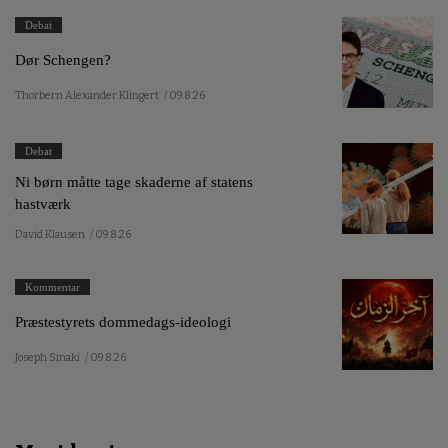
Debat
Dør Schengen?
Thorbern Alexander Klingert
/ 09.8.26
Debat
Ni børn måtte tage skaderne af statens
hastværk
David Klausen
/ 09.8.26
Kommentar
Præstestyrets dommedags-ideologi
Joseph Sinaki
/ 09.8.26