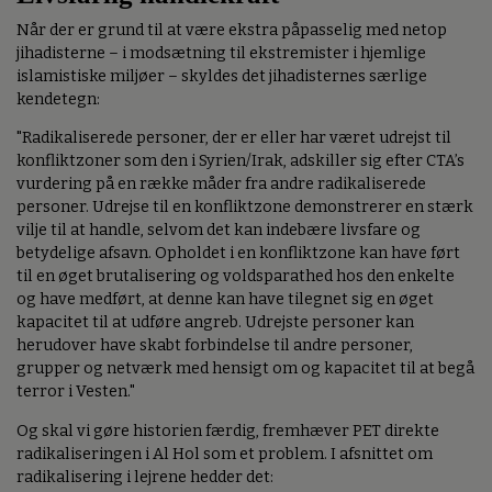
Når der er grund til at være ekstra påpasselig med netop
jihadisterne – i modsætning til ekstremister i hjemlige
islamistiske miljøer – skyldes det jihadisternes særlige
kendetegn:
"Radikaliserede personer, der er eller har været udrejst til
konfliktzoner som den i Syrien/Irak, adskiller sig efter CTA’s
vurdering på en række måder fra andre radikaliserede
personer. Udrejse til en konfliktzone demonstrerer en stærk
vilje til at handle, selvom det kan indebære livsfare og
betydelige afsavn. Opholdet i en konfliktzone kan have ført
til en øget brutalisering og voldsparathed hos den enkelte
og have medført, at denne kan have tilegnet sig en øget
kapacitet til at udføre angreb. Udrejste personer kan
herudover have skabt forbindelse til andre personer,
grupper og netværk med hensigt om og kapacitet til at begå
terror i Vesten."
Og skal vi gøre historien færdig, fremhæver PET direkte
radikaliseringen i Al Hol som et problem. I afsnittet om
radikalisering i lejrene hedder det: