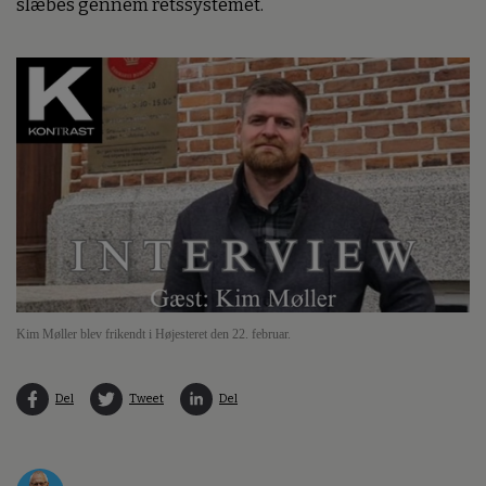
slæbes gennem retssystemet.
Kim Møller blev frikendt i Højesteret den 22. februar.
Del
Tweet
Del