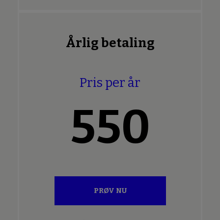
Årlig betaling
Pris per år
550
PRØV NU