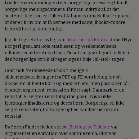
Lodder man stemningen i den borgerlige presse og blandt
borgerlige meningsdannere, får man indtryk af, at det
bestemt ikke kun er i Liberal Alliances umiddelbare opland,
at der er krav om at få børnene med samt jihadist-mødre
hjem så hurtigt som muligt.
Jeg deltog selv for nyligt i en
debat her på Kontrast
med Nye
Borgerliges Lars Boje Mathiesen og Weekendavisens
udlandsredaktør Anna Libak. Debatten gav et godt indblik i
den borgerlige kritik af regeringens linje i al-Hol- sagen.
Godt nok fremhævede Libak rimeligvis
sikkerhedsvurderinger fra PET og FE som belæg for sit
ønske om at hente børn og mødre hjem, men passionen lå i
et andet argument: retsstaten. Kort sagt: Danmark er en
retsstat. Vi svigter retsstatsprincipper, hvis vi ikke
hjemtager jihadisterne og deres børn. Borgerlige vil ikke
svigte retsstaten, for borgerlighed handler netop om
retsstat.
Da Søren Pind forleden skrev i
Berlingske Tidende
var
argumentet en variation over samme tema. Blot var