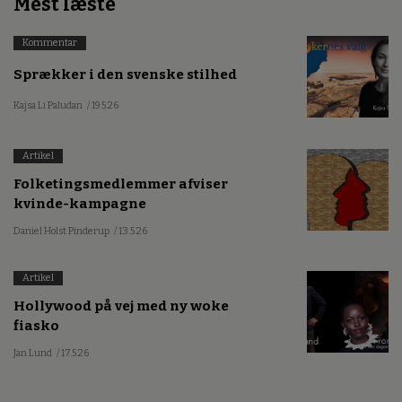
Mest læste
Kommentar
Sprækker i den svenske stilhed
Kajsa Li Paludan
/ 19.5.26
Artikel
Folketingsmedlemmer afviser
kvinde-kampagne
Daniel Holst Pinderup
/ 13.5.26
Artikel
Hollywood på vej med ny woke
fiasko
Jan Lund
/ 17.5.26