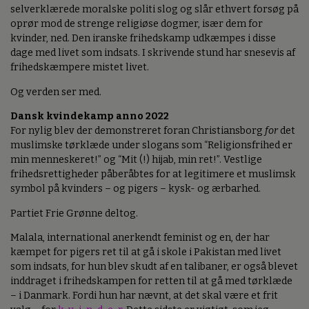
selverklærede moralske politi slog og slår ethvert forsøg på
oprør mod de strenge religiøse dogmer, især dem for
kvinder, ned. Den iranske frihedskamp udkæmpes i disse
dage med livet som indsats. I skrivende stund har snesevis af
frihedskæmpere mistet livet.
Og verden ser med.
Dansk kvindekamp anno 2022
For nylig blev der demonstreret foran Christiansborg
for
det
muslimske tørklæde under slogans som “Religionsfrihed er
min menneskeret!” og “Mit (!) hijab, min ret!”. Vestlige
frihedsrettigheder påberåbtes for at legitimere et muslimsk
symbol på kvinders – og pigers – kysk- og ærbarhed.
Partiet Frie Grønne deltog.
Malala, international anerkendt feminist og en, der har
kæmpet for pigers ret til at gå i skole i Pakistan med livet
som indsats, for hun blev skudt af en talibaner, er også blevet
inddraget i frihedskampen for retten til at gå med tørklæde
– i Danmark. Fordi hun har nævnt, at det skal være et frit