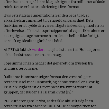
efter, kan man også høre klageskrigene fra millioner af døde
mink. Dette er historieskrivning i live-format.
Hvis retsstatsargumentationen er den røde tråd, er
sikkerhedsargumentet til gengæld underordnet. Dets
funktion er at rydde den væsentligste indvending mod striks
efterlevelse af "retsstatsprincipperne" af vejen. Ikke alene er
det rigtigt at tage børnene hjem, det er heller ikke farligt.
Fornuft og idealitet går hånd i hånd.
At PET så faktisk
vurderer
, at jihadisterne i al-Hol udgør en
sikkerhedstrussel, er en anden sag.
I opsummeringen hedder det generelt om truslen fra
islamisk terrorisme:
"Militante islamister udgør fortsat den væsentligste
terrortrussel mod Danmark, og denne trussel er alvorlig.
Truslen udgår først og fremmest fra sympatisører af
gruppen, der kalder sig Islamisk Stat (IS)."
PET vurderer ganske vist, at der ikke aktuelt udgår en
terrortrussel fra børnene i al-Hol. De er simpelthen for