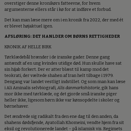
overstiger denne kronikørs fatteevne, for hvem
argumenterne ellers står i kø for at indføre et forbud.
Det kan man læse mere om i en kronik fra 2022, der med ét
er blevet højaktuel igen.
AFSLØRING: DET HANLDER OM BØRNS RETTIGHEDER
KRONIK AF HELLE BIRK
Tørklædebål brænder i de iranske gader. Denne gang
antændt af en ung kvindes utidige død. Hun skulle have sat
sin hijab forkert. Der er atter blæst til kamp mod det
teokrati, der væltede shahen af Iran helt tilbage i 1979.
Dengang var landet vestligt indstillet. Og som man kan læse
i Ali Aminalis selvbiografi,
Alis danmarkshistorie
, gik hans
mor ikke med tørklæde, og det gjorde små iranske piger
heller ikke, ligesom børn ikke var kønsopdelte i skoler og
børnehaver.
Det ændrede sig radikalt fra den ene dag til den anden, da
shahens dødsfjende, Ayatollah Khomeini, vendte hjem fra sit
eksil og revolutionerede landet – på islamisk vis. Regimets