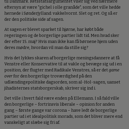
til Danmark. Retsstatsargumentet viser sig ved nærmere
eftersyn at være "gichel i olle granåde", som det ville hedde
hernede i Sønderjylland: vakkelvornt. Slet og ret. Og så er
der den politiske side af sagen.
At sagen er blevet sparket til hjørne, har købt både
regeringen og de borgerlige partier lidt tid. Men hvad sker
der efter 15. maj? Hvis man ikke kan få børnene hjem uden
deres mødre, hvordan vil man da stille sig?
Hvis det lykkes skaren af borgerlige meningsdannere at få
Venstre eller Konservative til at vakle og bevæge sig ud i en
position, der flugter med Radikale Venstres, så er det
game
over
for den borgerlige troværdighed på den
udlændingepolitiske dagsorden, som al-Hol-sagen, uanset
jihadisternes statsborgerskab, skriver sig ind i.
Det ville i hvert fald være enden på Ellemann. I så fald ville
den borgerlige – fortrinsvis liberale – opinion for anden
gang – første gange var corona – have ledt de borgerlige
partier ud i et idealpolitisk morads, som det bliver mere end
vanskeligt at slæbe sig fri af.