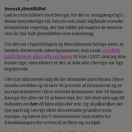
Svensk
jämställdhet
Lad os rette blikket mod Sverige, for det er uomgængeligt i
denne besynderlige tid. Den nu nok snart afgående svenske
feministiske regering, der har siddet på magten de seneste
otte år, har haft
jämställdhet
som mærkesag.
Om det var i ligestillingen og liberalismens hellige navn, at
landets daværende udenrigsminister, Ann Linde,
optrådte
fuldt tilsløret på et officielt besøg
til Iran i 2017, skal jeg ikke
kunne sige, men sikkert er det, at ikke alle i Sverige var lige
begejstrede.
I det just afsluttede valg fik det islamiske parti Nyans i flere
utsatta områden
op til hele 30 procent af stemmerne og er
nu repræsenteret i flere svenske kommuner. Her vil Nyans
kæmpe for
alles
ret til at bære slør, for:
Det skall vara upp till
individen om
hen
vill bära slöja eller inte
. Og så påberåber det
nye parti sig i øvrigt såvel den svenske grundlov som
europa- og børne (sic!)-konventioner som støtte for
frihedskampen for retten til at iføre sig en hijab.