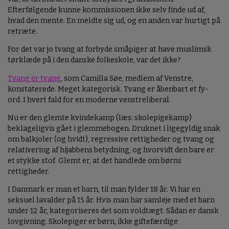
Efterfølgende kunne kommissionen ikke selv finde ud af,
hvad den mente. En meldte sig ud, og en anden var hurtigt på
retræte.
For det var jo tvang at forbyde småpiger at have muslimsk
tørklæde på i den danske folkeskole, var det ikke?
Tvang er tvang
, som Camilla Søe, medlem af Venstre,
konstaterede. Meget kategorisk. Tvang er åbenbart et fy-
ord. I hvert fald for en moderne venstreliberal.
Nu er den glemte kvindekamp (læs: skolepigekamp)
beklageligvis gået i glemmebogen. Druknet i ligegyldig snak
om balkjoler (og hvidt), regressive rettigheder og tvang og
relativering af hijabbens betydning, og hvorvidt den bare er
et stykke stof. Glemt er, at det handlede om børns
rettigheder.
I Danmark er man et barn, til man fylder 18 år. Vi har en
seksuel lavalder på 15 år. Hvis man har samleje med et barn
under 12 år, kategoriseres det som voldtægt. Sådan er dansk
lovgivning. Skolepiger er børn, ikke giftefærdige