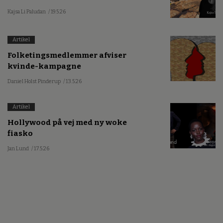
Kajsa Li Paludan
/ 19.5.26
Artikel
Folketingsmedlemmer afviser
kvinde-kampagne
Daniel Holst Pinderup
/ 13.5.26
Artikel
Hollywood på vej med ny woke
fiasko
Jan Lund
/ 17.5.26