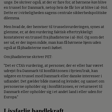
unge. De skriver også, at der er fare for, at børnene
kan
blive
en trussel for Danmark, netop hvis de får lov at blive i al-Hol.
Dette er i virkeligheden sagens centrale sikkerhedspolitiske
dilemma.
Men hvad de, der henviser til trusselsvurderingen, synes at
glemme, er, at den vurdering faktisk eftertrykkeligt
konstaterer en trussel fra jihadisterne i al-Hol. Og som det
ser ud, er der ingen måde, man kan få børnene hjem uden
også at få jihadisterne med i købet.
Om jihadisterne skriver PET:
"Det er CTA's vurdering, at personer, der er eller har været
udrejst fra Danmark til konfliktzonen i Syrien/Irak, kan
udgøre en trussel mod Danmark eller danske interesser i
udlandet. Det gælder både mænd og kvinder, og uanset om
personerne opholder sig i konfliktzonen, er returneret til
Danmark eller opholder sig i et andet land i eller uden for
Europa."
Livsfarlig handlekraft