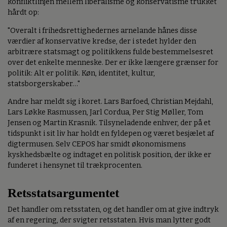
konfliktlinjen mellem liberalisme og konservatisme trukket
hårdt op:
"Overalt i frihedsrettighedernes arnelande hånes disse
værdier af konservative kredse, der i stedet hylder den
arbitrære statsmagt og politikkens fulde bestemmelsesret
over det enkelte menneske. Der er ikke længere grænser for
politik: Alt er politik. Køn, identitet, kultur,
statsborgerskaber…"
Andre har meldt sig i koret. Lars Barfoed, Christian Mejdahl,
Lars Løkke Rasmussen, Jarl Cordua, Per Stig Møller, Tom
Jensen og Martin Krasnik. Tilsyneladende enhver, der på et
tidspunkt i sit liv har holdt en fyldepen og været besjælet af
digtermusen. Selv CEPOS har smidt økonomismens
kyskhedsbælte og indtaget en politisk position, der ikke er
funderet i hensynet til trækprocenten.
Retsstatsargumentet
Det handler om retsstaten, og det handler om at give indtryk
af en regering, der svigter retsstaten. Hvis man lytter godt