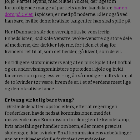
Jo, jo. Partiet Nyans, med Mikael Yüksel, der ligesom
foruroligende mange af partiets andre kandidater,
har en
dom på CV’et
, i spidsen, er med på noderne. Eller også ved
han bare, hvilke demokratiske tangenter han skal spille på.
Her i Danmark slår den værdipolitiske venstrefløj,
Enhedslisten, Radikale Venstre, woke-Venstre og store dele
af medierne, der dækker løjerne, for tiden et slag for
kvinders ret til at, som det hedder, gå klædt, som de vil.
En tidligere statsministers valg af en pink kjole til et hofbal
og en undervisningsministers optræden i kjole og hvidt
lanceres som progressive – og åh så modige – udtryk for, at
de to kvinder tør være, hvem de er. I et af verdens mest lige
og demokratiske lande.
Er tvang virkelig bare tvang?
Tørklædedebatten opstod ellers, efter at regeringen
Frederiksen havde nedsat kommissionen med det
misvisende navn Kommission for den glemte kvindekamp,
hvis anbefalinger handler om børn, eller mere præcist
skolepiger, ikke kvinder. En af kommissionens anbefalinger
var, at tørklædet skulle forbydes i grundskolen.