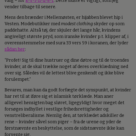
valg – for
k-v-i-n-d-e-r
. Dette sidste er vigtigt, som jeg
vender tilbage til senere.
Mens den brænder i Mellemøsten, er hijabben blevet hip i
Vesten. Modebutikker med
modest clothing
skyder op som
paddehatte. Altså tøj, der skjuler det lange hår, kvindens
angiveligt største pryd, som iranske kvinder p.t. klipper af, i
overensstemmelse med sura 33 vers 59 i koranen, der lyder
sådan her
:
“Profet! Sig til dine hustruer og dine døtre og til de troendes
kvinder, at de skal trække noget af deres overklædning ned
over sig. Således vil de lettest blive genkendt og ikke blive
forulempet.”
Bevares, man kan da godt forfægte det synspunkt, at kvinder
har ret til at iføre sig et islamisk tørklæde. Man aner
alligevel hensigten bag sløret, ligegyldigt hvor meget det
forsøges indhyllet i vestlige frihedsrettigheder og
venstreliberalisme. Nemlig den, at tørklædet adskiller de
rene – kvinder såvel som piger – fra de urene og yder de
førstnævnte en beskyttelse, som de sidstnævnte ikke kan
forvente sig.