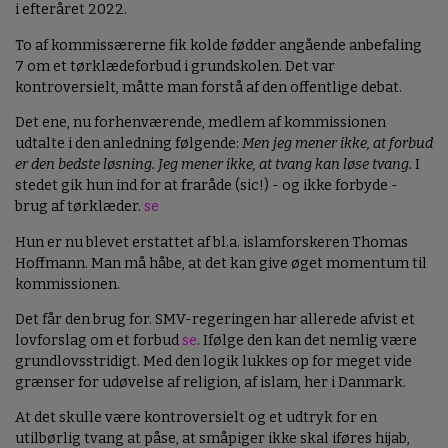
i efteråret 2022.
To af kommissærerne fik kolde fødder angående anbefaling
7 om et tørklædeforbud i grundskolen. Det var
kontroversielt, måtte man forstå af den offentlige debat.
Det ene, nu forhenværende, medlem af kommissionen
udtalte i den anledning følgende:
Men jeg mener ikke, at forbud
er den bedste løsning. Jeg mener ikke, at tvang kan løse tvang.
I
stedet gik hun ind for at fraråde (sic!) - og ikke forbyde -
brug af tørklæder.
se
Hun er nu blevet erstattet af bl.a. islamforskeren Thomas
Hoffmann. Man må håbe, at det kan give øget momentum til
kommissionen.
Det får den brug for. SMV-regeringen har allerede afvist et
lovforslag om et forbud
se
. Ifølge den kan det nemlig være
grundlovsstridigt. Med den logik lukkes op for meget vide
grænser for udøvelse af religion, af islam, her i Danmark.
At det skulle være kontroversielt og et udtryk for en
utilbørlig tvang at påse, at småpiger ikke skal iføres hijab,