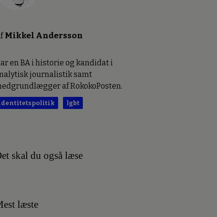
f
Mikkel Andersson
ar en BA i historie og kandidat i
nalytisk journalistik samt
edgrundlægger af RokokoPosten.
identitetspolitik
lgbt
et skal du også læse
est læste