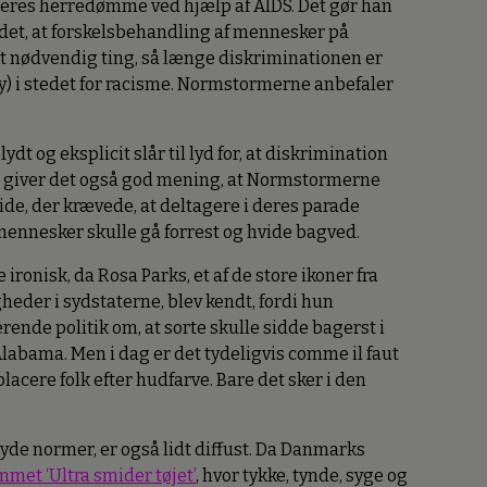
deres herredømme ved hjælp af AIDS. Det gør han
edet, at forskelsbehandling af mennesker på
lt nødvendig ting, så længe diskriminationen er
ty) i stedet for racisme. Normstormerne anbefaler
ydt og eksplicit slår til lyd for, at diskrimination
, giver det også god mening, at Normstormerne
de, der krævede, at deltagere i deres parade
mennesker skulle gå forrest og hvide bagved.
ronisk, da Rosa Parks, et af de store ikoner fra
eder i sydstaterne, blev kendt, fordi hun
rende politik om, at sorte skulle sidde bagerst i
abama. Men i dag er det tydeligvis comme il faut
lacere folk efter hudfarve. Bare det sker i den
de normer, er også lidt diffust. Da Danmarks
met ‘Ultra smider tøjet’
, hvor tykke, tynde, syge og