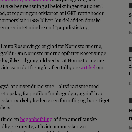
istiske begrænsning af befolkningen/nationen”.
d, at regeringen erklærer, at LGBT-rettigheder
S
artnerskab i 1989 bliver “en del af den danske
s
ne er intet mindre end “populistisk og
K
n Laura Rosenvinge er glad for Normstormerne,
engældt. Om Normstormerne opfatter Rosenvinge
F
 dog ikke. Til gengæld ved vi, at Normstormerne
a
hvide, som det fremgår af en tidligere
artikel
om
D
gså, at omvendt racisme – altså racisme mod
l et opslag fra profilen ”makegodgayagain”, hvor
sker i virkeligheden er en fornuftig og berettiget
ksis.”
H
m
 finde en
boganbefaling
af den amerikanske
r tidligere mente, at hvide mennesker var
J