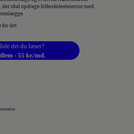
, der skal opdrage folkeskoleeleverne med
 fremlægge.
 for det.
lide det du læser?
dlem - 55 kr./md.
ommentere