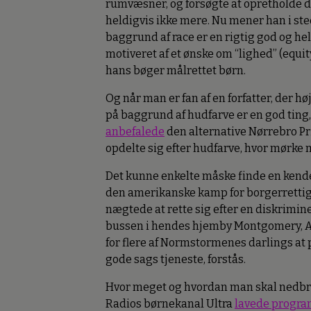
rumvæsner, og forsøgte at opretholde 
heldigvis ikke mere. Nu mener han i st
baggrund af race er en rigtig god og he
motiveret af et ønske om “lighed” (equi
hans bøger målrettet børn.
Og når man er fan af en forfatter, der højl
på baggrund af hudfarve er en god ting
anbefalede
den alternative Nørrebro Pri
opdelte sig efter hudfarve, hvor mørke 
Det kunne enkelte måske finde en kende i
den amerikanske kamp for borgerrettigh
nægtede at rette sig efter en diskrimine
bussen i hendes hjemby Montgomery, Al
for flere af Normstormenes darlings at p
gode sags tjeneste, forstås.
Hvor meget og hvordan man skal nedbry
Radios børnekanal Ultra
lavede program