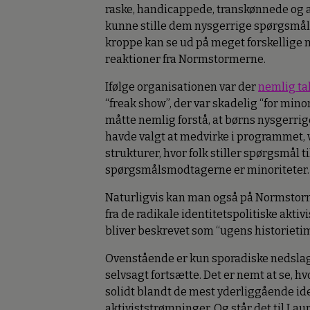
raske, handicappede, transkønnede og al
kunne stille dem nysgerrige spørgsmål 
kroppe kan se ud på meget forskellige
reaktioner fra Normstormerne.
Ifølge organisationen var der
nemlig ta
“freak show”, der var skadelig “for minor
måtte nemlig forstå, at børns nysgerrige 
havde valgt at medvirke i programmet,
strukturer, hvor folk stiller spørgsmål ti
spørgsmålsmodtagerne er minoriteter.
Naturligvis kan man også på Normstor
fra de radikale identitetspolitiske aktiv
bliver beskrevet som “ugens historieti
Ovenstående er kun sporadiske nedsla
selvsagt fortsætte. Det er nemt at se, h
solidt blandt de mest yderliggående id
aktiviststrømninger. Og står det til Lau