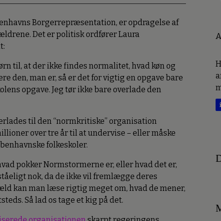
øbenhavns Borgerrepræsentation, er opdragelse af
forældrene. Det er politisk ordfører Laura
A
t:
H
n til, at der ikke findes normalitet, hvad køn og
a
ære den, man er, så er det for vigtig en opgave bare
m
skolens opgave. Jeg tør ikke bare overlade den
rlades til den “normkritiske” organisation
lioner over tre år til at undervise – eller måske
øbenhavnske folkeskoler.
D
 hvad pokker Normstormerne er, eller hvad det er,
rståeligt nok, da de ikke vil fremlægge deres
æld kan man læse rigtig meget om, hvad de mener,
teds. Så lad os tage et kig på det.
M
tiserede organisationen
skarpt regeringens