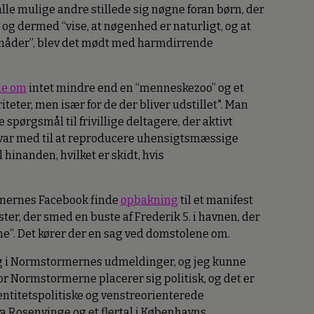
le mulige andre stillede sig nøgne foran børn, der
og dermed “vise, at nøgenhed er naturligt, og at
 måder”, blev det mødt med harmdirrende
le om
intet mindre end en “menneskezoo” og et
iteter, men især for de der bliver udstillet". Man
spørgsmål til frivillige deltagere, der aktivt
 var med til at reproducere uhensigtsmæssige
l hinanden, hvilket er skidt, hvis
mernes Facebook finde
opbakning
til et manifest
ister, der smed en buste af Frederik 5. i havnen, der
me”. Det kører der en sag ved domstolene om.
g i Normstormernes udmeldinger, og jeg kunne
vor Normstormerne placerer sig politisk, og det er
entitetspolitiske og venstreorienterede
ra Rosenvinge og et flertal i Københavns