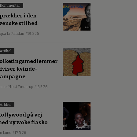
Kommentar
prækker i den
venske stilhed
ajsa Li Paludan
/ 19.5.26
Artikel
olketingsmedlemmer
fviser kvinde-
kampagne
aniel Holst Pinderup
/ 13.5.26
Artikel
ollywood på vej
ed ny woke fiasko
an Lund
/ 17.5.26