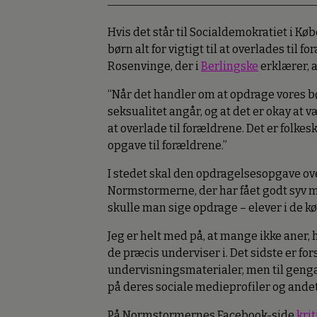
Hvis det står til Socialdemokratiet i K
børn alt for vigtigt til at overlades til 
Rosenvinge, der i
Berlingske
erklærer, a
“Når det handler om at opdrage vores bør
seksualitet angår, og at det er okay at v
at overlade til forældrene. Det er folke
opgave til forældrene.”
I stedet skal den opdragelsesopgave ove
Normstormerne, der har fået godt syv mil
skulle man sige opdrage – elever i de k
Jeg er helt med på, at mange ikke aner,
de præcis underviser i. Det sidste er fo
undervisningsmaterialer, men til geng
på deres sociale medieprofiler og andets
På Normstormernes Facebook-side
kri