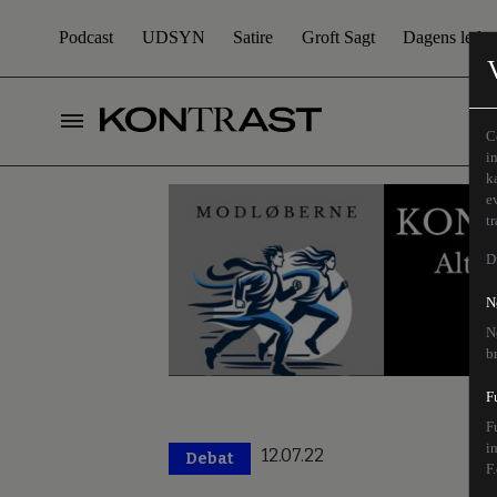
Podcast
UDSYN
Satire
Groft Sagt
Dagens leder
C
i
k
e
t
D
N
N
b
F
F
i
12.07.22
Debat
F