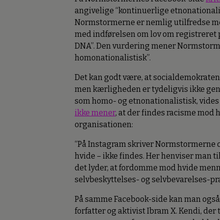
angivelige “kontinuerlige etnonational
Normstormerne er nemlig utilfredse me
med indførelsen om lov om registreret p
DNA”. Den vurdering mener Normstormer
homonationalistisk”.
Det kan godt være, at socialdemokrate
men kærligheden er tydeligvis ikke g
som homo- og etnonationalistisk, vides
ikke mener
, at der findes racisme mod 
organisationen:
“På Instagram skriver Normstormerne o
hvide – ikke findes. Her henviser man ti
det lyder, at fordomme mod hvide menne
selvbeskyttelses- og selvbevarelses-pra
På samme Facebook-side kan man også
forfatter og aktivist Ibram X. Kendi, de