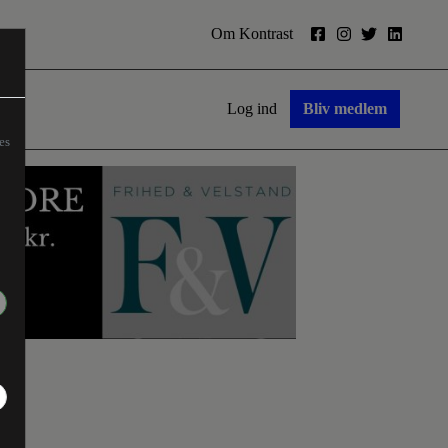
Om Kontrast
Log ind
Bliv medlem
es