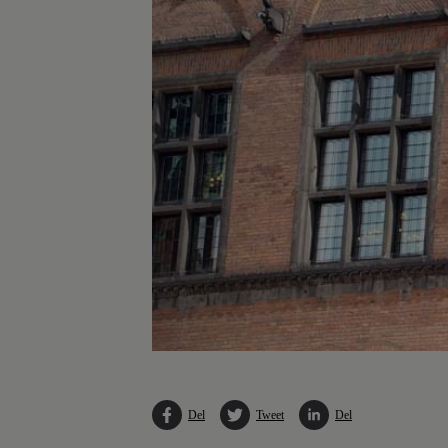
Del
Tweet
Del