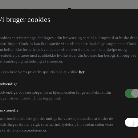
Aktuelt Tema
Skribenter
Vi bruger cookies
Den borgelige brille
Alle vores skribenter
Remigration
Modløberne
ookies er tekststrenge, der lagres i din browser, og som bl.a. bruges til at huske dine
Humaniora forfra
Z-aksen
ndstillinger. Cookies kan ikke sprede virus eller andre skadelige programmer. Cooki
an heller ikke fortælle os hvem du er, eller hvor du bor, men kan hjælpe os og
Store Danskere
ventuelle partnere med at afdække hvilke sider din browser har besøgt, til brug ved
rafikmåling og målretning af annoncer.
u kan læse vores privatlivspolitik ved at klikke
her
ødvendige
ødvendige cookies sørger for at hjemmesiden fungerer. F.eks. at din
ruger bliver husket når du logger ind.
unktionelle
unktionelle cookies gør det muligt for vores hjemmeside at huske de
ndstillinger, du har valgt, som har indflydelse på, hvordan siden vises.
.eks. dine cookiepræferencer.