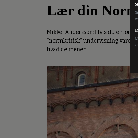
Lær din Norm
S
S
o
M
Mikkel Andersson: Hvis du er foræl
M
“normkritisk” undervisning varetage
a
hvad de mener.