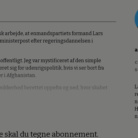
sk arbejde, at enmandspartiets formand Lars
ministerpost efter regeringsdannelsen i
a
ffentligt. Jeg var mystificeret af den simple
c
et sig for udenrigspolitik, hvis vi ser bort fra
s
 i Afghanistan.
L
sikkerhed berettet oppefra og ned, hvor skabet
r
n
H
n
re skal du tegne abonnement.