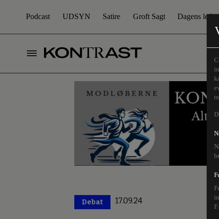
Podcast
UDSYN
Satire
Groft Sagt
Dagens leder
C
i
k
e
t
D
N
N
b
F
F
i
17.09.24
Debat
Premium
F