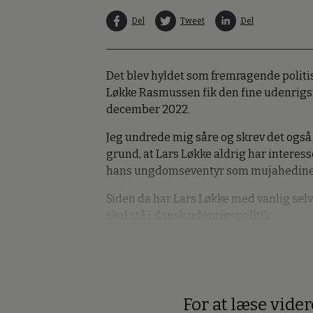
Del
Tweet
Del
Det blev hyldet som fremragende politi
Løkke Rasmussen fik den fine udenrigs
december 2022.
Jeg undrede mig såre og skrev det også o
grund, at Lars Løkke aldrig har interesser
hans ungdomseventyr som mujahediner
Siden da har Lars Løkke med vanlig selv
skal stå i dansk udenrigspolitik.
For at læse vide
Premium