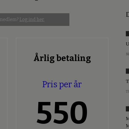
D
 medlem?
Log ind her.
U
N
Årlig betaling
T
Pris per år
T
550
M
M