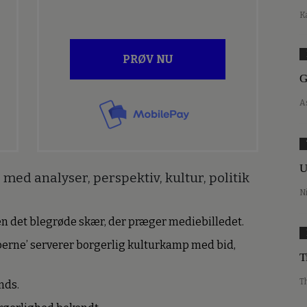
K
PRØV NU
G
A
U
med analyser, perspektiv, kultur, politik
N
den det blegrøde skær, der præger mediebilledet.
erne’ serverer borgerlig kulturkamp med bid,
T
T
nds.