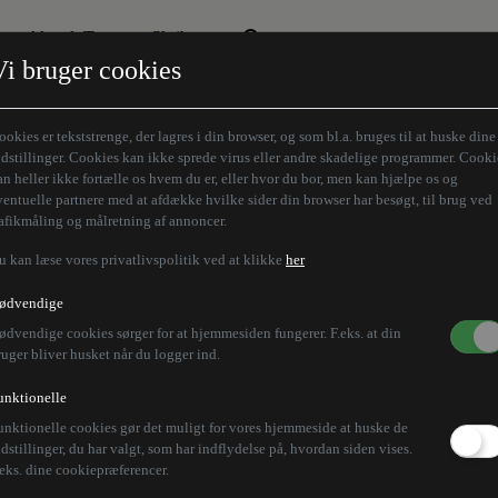
Aktuelt Tema
Skribenter
Vi bruger cookies
Den borgelige brille
Alle vores skribenter
Remigration
Modløberne
ookies er tekststrenge, der lagres i din browser, og som bl.a. bruges til at huske dine
Humaniora forfra
Z-aksen
ndstillinger. Cookies kan ikke sprede virus eller andre skadelige programmer. Cooki
an heller ikke fortælle os hvem du er, eller hvor du bor, men kan hjælpe os og
Store Danskere
ventuelle partnere med at afdække hvilke sider din browser har besøgt, til brug ved
rafikmåling og målretning af annoncer.
u kan læse vores privatlivspolitik ved at klikke
her
ødvendige
ødvendige cookies sørger for at hjemmesiden fungerer. F.eks. at din
ruger bliver husket når du logger ind.
unktionelle
unktionelle cookies gør det muligt for vores hjemmeside at huske de
ndstillinger, du har valgt, som har indflydelse på, hvordan siden vises.
.eks. dine cookiepræferencer.