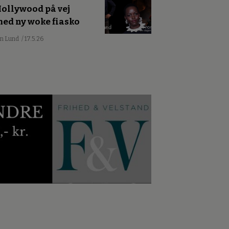
ollywood på vej
ed ny woke fiasko
an Lund
/ 17.5.26