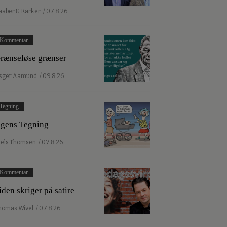
aaber & Karker
/ 07.8.26
Kommentar
rænseløse grænser
sger Aamund
/ 09.8.26
Tegning
gens Tegning
iels Thomsen
/ 07.8.26
Kommentar
iden skriger på satire
homas Wivel
/ 07.8.26