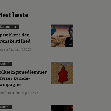
Mest læste
Kommentar
prækker i den
venske stilhed
ajsa Li Paludan
/ 19.5.26
Artikel
olketingsmedlemmer
fviser kvinde-
kampagne
aniel Holst Pinderup
/ 13.5.26
Artikel