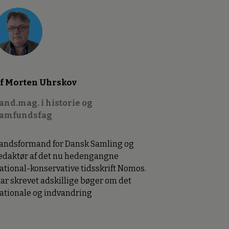
f Morten Uhrskov
and.mag. i historie og
amfundsfag
andsformand for Dansk Samling og
edaktør af det nu hedengangne
ational-konservative tidsskrift Nomos.
ar skrevet adskillige bøger om det
ationale og indvandring