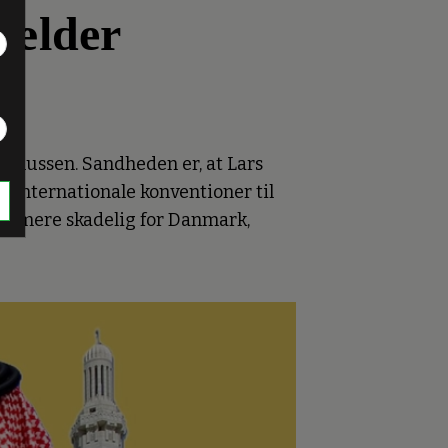
gælder
asmussen. Sandheden er, at Lars
e internationale konventioner til
 er mere skadelig for Danmark,