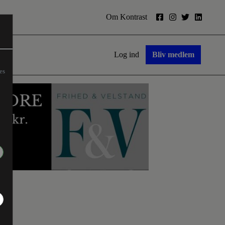
Om Kontrast
Log ind
Bliv medlem
es