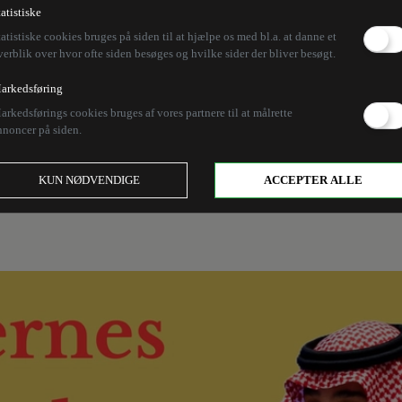
r alle andre, når det 
tatistiske
tatistiske cookies bruges på siden til at hjælpe os med bl.a. at danne et
verblik over hvor ofte siden besøges og hvilke sider der bliver besøgt.
arkedsføring
arkedsførings cookies bruges af vores partnere til at målrette
nnoncer på siden.
Uhrskovs kaldenavn til udenrigsminister Lars Løkke R
ring fra Den Tredje Verden samtidig med, at han gør d
KUN NØDVENDIGE
ACCEPTER ALLE
Ti Bud. Det er svært at finde en dansk politiker, der