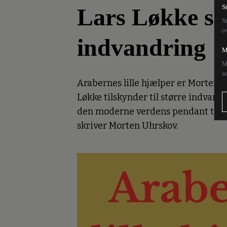
Lars Løkke slå
S
S
o
indvandring
M
M
a
Arabernes lille hjælper er Morten 
Løkke tilskynder til større indvand
den moderne verdens pendant til de 
skriver Morten Uhrskov.