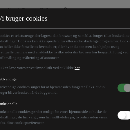
Aktuelt Tema
Skribenter
Vi bruger cookies
Den borgelige brille
Alle vores skribenter
Remigration
Modløberne
ookies er tekststrenge, der lagres i din browser, og som bl.a. bruges til at huske dine
Humaniora forfra
Z-aksen
ndstillinger. Cookies kan ikke sprede virus eller andre skadelige programmer. Cooki
an heller ikke fortælle os hvem du er, eller hvor du bor, men kan hjælpe os og
Store Danskere
ventuelle partnere med at afdække hvilke sider din browser har besøgt, til brug ved
rafikmåling og målretning af annoncer.
u kan læse vores privatlivspolitik ved at klikke
her
ødvendige
ødvendige cookies sørger for at hjemmesiden fungerer. F.eks. at din
ruger bliver husket når du logger ind.
unktionelle
unktionelle cookies gør det muligt for vores hjemmeside at huske de
ndstillinger, du har valgt, som har indflydelse på, hvordan siden vises.
.eks. dine cookiepræferencer.