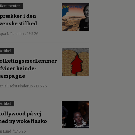
Kommentar
prækker i den
venske stilhed
ajsa Li Paludan
/ 19.5.26
Artikel
olketingsmedlemmer
fviser kvinde-
kampagne
aniel Holst Pinderup
/ 13.5.26
Artikel
ollywood på vej
ed ny woke fiasko
an Lund
/ 17.5.26