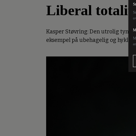
Liberal totalit
S
S
o
M
Kasper Støvring: Den utrolig tynde
M
eksempel på ubehagelig og hykleri
a