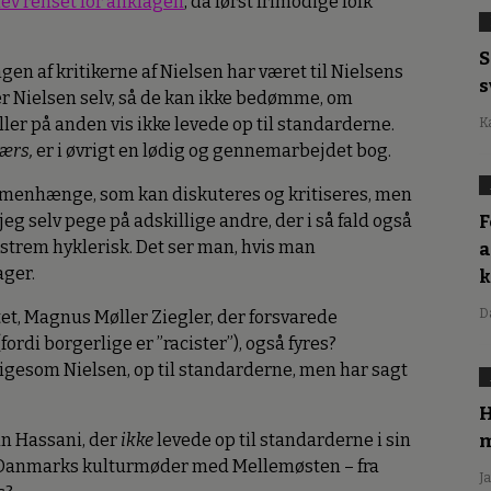
lev renset for anklagen
, da først frimodige folk
S
gen af kritikerne af Nielsen har været til Nielsens
s
er Nielsen selv, så de kan ikke bedømme, om
er på anden vis ikke levede op til standarderne.
K
ærs,
er i øvrigt en lødig og gennemarbejdet bog.
ammenhænge, som kan diskuteres og kritiseres, men
 jeg selv pege på adskillige andre, der i så fald også
F
strem hyklerisk. Det ser man, hvis man
a
ger.
D
et, Magnus Møller Ziegler, der forsvarede
rdi borgerlige er ”racister”), også fyres?
ligesom Nielsen, op til standarderne, men har sagt
H
m
n Hassani, der
ikke
levede op til standarderne i sin
”Danmarks kulturmøder med Mellemøsten – fra
J