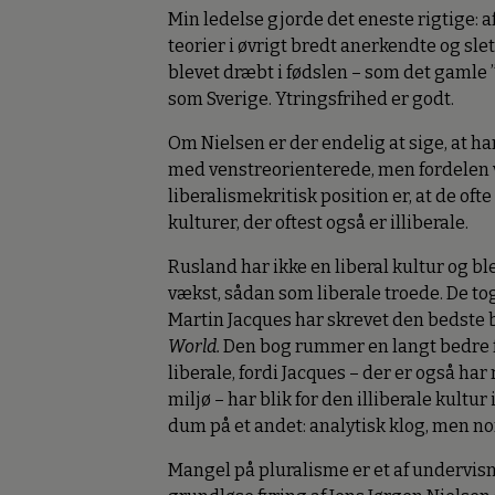
Min ledelse gjorde det eneste rigtige: af
teorier i øvrigt bredt anerkendte og slet
blevet dræbt i fødslen – som det gamle 
som Sverige. Ytringsfrihed er godt.
Om Nielsen er der endelig at sige, at ha
med venstreorienterede, men fordelen 
liberalismekritisk position er, at de oft
kulturer, der oftest også er illiberale.
Rusland har ikke en liberal kultur og ble
vækst, sådan som liberale troede. De tog
Martin Jacques har skrevet den bedste b
World.
Den bog rummer en langt bedre fo
liberale, fordi Jacques – der er også har
miljø – har blik for den illiberale kultu
dum på et andet: analytisk klog, men n
Mangel på pluralisme er et af undervis