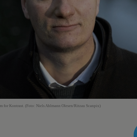
lem for Kontrast. (Foto: Niels Ahlmann Olesen/Ritzau Scanpix)