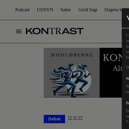
Podcast
UDSYN
Satire
Groft Sagt
Dagens leder
C
i
k
e
t
D
N
N
b
F
F
i
12.11.22
Debat
F