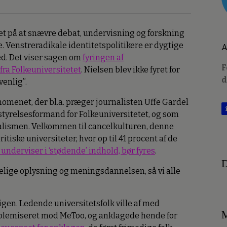
et på at snævre debat, undervisning og forskning
te. Venstreradikale identitetspolitikere er dygtige
A
ed. Det viser sagen om
fyringen af
F
fra Folkeuniversitetet
. Nielsen blev ikke fyret for
d
venlig”.
nomenet, der bl.a. præger journalisten Uffe Gardel
styrelsesformand for Folkeuniversitetet, og som
kalismen. Velkommen til cancelkulturen, denne
tiske universiteter, hvor op til 41 procent af de
underviser i ‘stødende’ indhold, bør fyres
.
D
elige oplysning og meningsdannelsen, så vi alle
gen. Ledende universitetsfolk ville af med
M
 polemiseret mod MeToo, og anklagede hende for