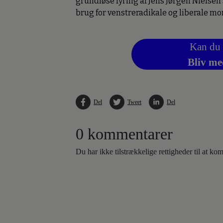
grundløse fyring af Jens Jørgen Nielsen
brug for venstreradikale og liberale mor
Kan du 
Bliv me
Del
Tweet
Del
0 kommentarer
Du har ikke tilstrækkelige rettigheder til at k