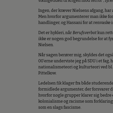
vikingetiden til krigen mod terror”, fyre
Ingen, der kræver Nielsens afgang, har a
Men hvorfor argumenterer man ikke for f
handlinger, og Hassani for at renvaske 
Det er hykleri, når
Berufsverbot
kun rett
ikke er nogen god begrundelse for at fy
Nielsen.
Når sagen berører mig, skyldes det også, 
00’erne underviste jeg på SDU i et fag,
nationalismeteori og kulturteori ved bl
Pittelkow.
Ledelsen fik klager fra både studerende o
formidlede argumenter, der forsvarer de
hvorfor nogle grupper klarer sig bedr
kolonialisme og racisme som forklaring
som en slags fascisme.