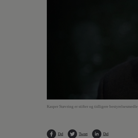
Kasper Støvring er stifter og tidligere bestyrelsesmed
Del
Tweet
Del