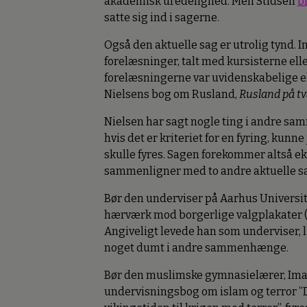
akademisk uredelighed. Men Stidsen
b
satte sig ind i sagerne.
Også den aktuelle sag er utrolig tynd. In
forelæsninger, talt med kursisterne ell
forelæsningerne var uvidenskabelige ell
Nielsens bog om Rusland,
Rusland på tv
Nielsen har sagt nogle ting i andre s
hvis det er kriteriet for en fyring, kunne
skulle fyres. Sagen forekommer altså ek
sammenligner med to andre aktuelle sa
Bør den underviser på Aarhus Universit
hærværk mod borgerlige valgplakater (fo
Angiveligt levede han som underviser, 
noget dumt i andre sammenhænge.
Bør den muslimske gymnasielærer, Ima
undervisningsbog om islam og terror 