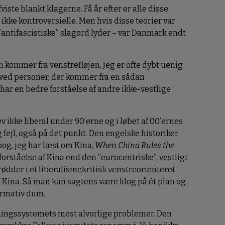
viste blankt klagerne. Få år efter er alle disse
 ikke kontroversielle. Men hvis disse teorier var
”antifascistiske” slagord lyder – var Danmark endt
n kommer fra venstrefløjen. Jeg er ofte dybt uenig
ved personer, der kommer fra en sådan
e har en bedre forståelse af andre ikke-vestlige
v ikke liberal under 90’erne og i løbet af 00’ernes
 fejl, også på det punkt. Den engelske historiker
og, jeg har læst om Kina,
When China Rules the
rståelse af Kina end den ”eurocentriske”, vestligt
 rødder i et liberalismekritisk venstreorienteret
r i Kina. Så man kan sagtens være klog på ét plan og
ormativ dum.
ningssystemets mest alvorlige problemer. Den