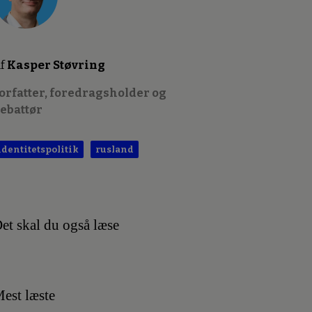
f
Kasper Støvring
orfatter, foredragsholder og
ebattør
identitetspolitik
rusland
et skal du også læse
est læste