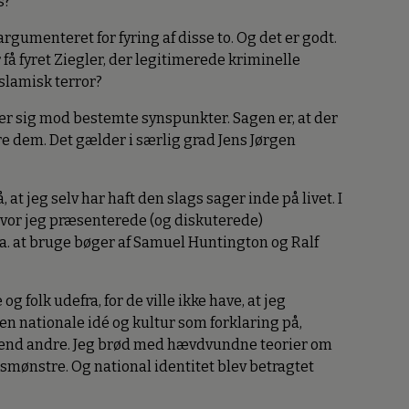
s?
rgumenteret for fyring af disse to. Og det er godt.
å fyret Ziegler, der legitimerede kriminelle
islamisk terror?
er sig mod bestemte synspunkter. Sagen er, at der
re dem. Det gælder i særlig grad Jens Jørgen
at jeg selv har haft den slags sager inde på livet. I
 hvor jeg præsenterede (og diskuterede)
.a. at bruge bøger af Samuel Huntington og Ralf
g folk udefra, for de ville ikke have, at jeg
n nationale idé og kultur som forklaring på,
e end andre. Jeg brød med hævdvundne teorier om
smønstre. Og national identitet blev betragtet