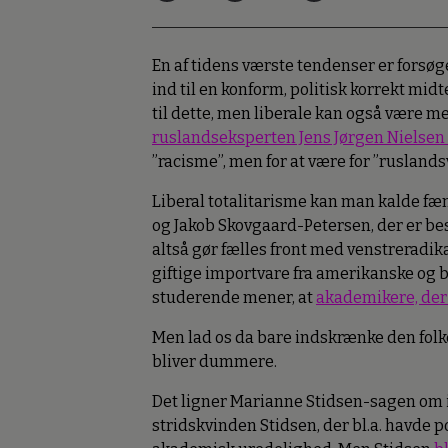
En af tidens værste tendenser er forsøg
ind til en konform, politisk korrekt mid
til dette, men liberale kan også være m
ruslandseksperten Jens Jørgen Nielsen 
”racisme”, men for at være for ”ruslands
Liberal totalitarisme kan man kalde fæ
og Jakob Skovgaard-Petersen, der er be
altså gør fælles front med venstreradi
giftige importvare fra amerikanske og bri
studerende mener, at
akademikere, der 
Men lad os da bare indskrænke den folk
bliver dummere.
Det ligner Marianne Stidsen-sagen om i
stridskvinden Stidsen, der bl.a. havde