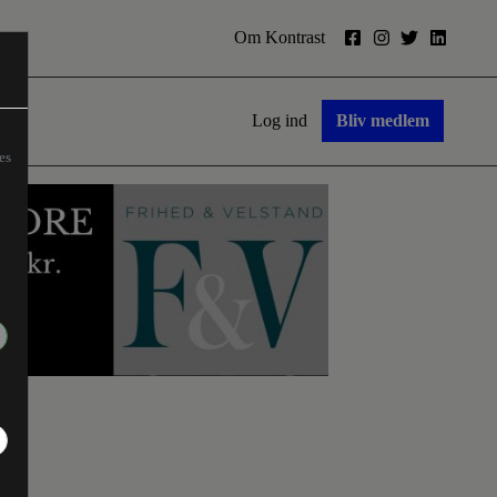
Om Kontrast
Log ind
Bliv medlem
es