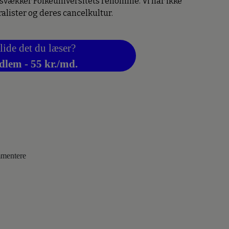
 svækker Folkeuniversitets renommé. Vi har ikke
alister og deres cancelkultur.
lide det du læser?
dlem - 55 kr./md.
ommentere