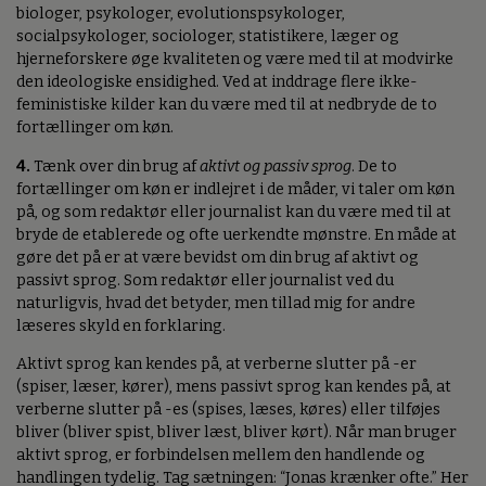
biologer, psykologer, evolutionspsykologer,
socialpsykologer, sociologer, statistikere, læger og
hjerneforskere øge kvaliteten og være med til at modvirke
den ideologiske ensidighed. Ved at inddrage flere ikke-
feministiske kilder kan du være med til at nedbryde de to
fortællinger om køn.
4.
Tænk over din brug af
aktivt og passiv sprog
. De to
fortællinger om køn er indlejret i de måder, vi taler om køn
på, og som redaktør eller journalist kan du være med til at
bryde de etablerede og ofte uerkendte mønstre. En måde at
gøre det på er at være bevidst om din brug af aktivt og
passivt sprog. Som redaktør eller journalist ved du
naturligvis, hvad det betyder, men tillad mig for andre
læseres skyld en forklaring.
Aktivt sprog kan kendes på, at verberne slutter på -er
(spiser, læser, kører), mens passivt sprog kan kendes på, at
verberne slutter på -es (spises, læses, køres) eller tilføjes
bliver (bliver spist, bliver læst, bliver kørt). Når man bruger
aktivt sprog, er forbindelsen mellem den handlende og
handlingen tydelig. Tag sætningen: “Jonas krænker ofte.” Her