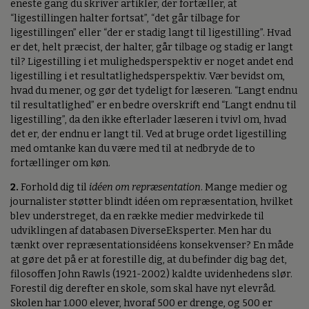
eneste gang du skriver artikler, der fortæller, at
“ligestillingen halter fortsat”, “det går tilbage for
ligestillingen” eller “der er stadig langt til ligestilling”. Hvad
er det, helt præcist, der halter, går tilbage og stadig er langt
til? Ligestilling i et mulighedsperspektiv er noget andet end
ligestilling i et resultatlighedsperspektiv. Vær bevidst om,
hvad du mener, og gør det tydeligt for læseren. “Langt endnu
til resultatlighed” er en bedre overskrift end “Langt endnu til
ligestilling”, da den ikke efterlader læseren i tvivl om, hvad
det er, der endnu er langt til. Ved at bruge ordet ligestilling
med omtanke kan du være med til at nedbryde de to
fortællinger om køn.
2.
Forhold dig til
idéen om repræsentation
. Mange medier og
journalister støtter blindt idéen om repræsentation, hvilket
blev understreget, da en række medier medvirkede til
udviklingen af databasen DiverseEksperter. Men har du
tænkt over repræsentationsidéens konsekvenser? En måde
at gøre det på er at forestille dig, at du befinder dig bag det,
filosoffen John Rawls (1921-2002) kaldte uvidenhedens slør.
Forestil dig derefter en skole, som skal have nyt elevråd.
Skolen har 1.000 elever, hvoraf 500 er drenge, og 500 er