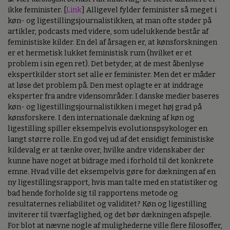
ikke feminister. [
Link
] Alligevel fylder feminister så meget i
køn- og ligestillingsjournalistikken, at man ofte støder på
artikler, podcasts med videre, som udelukkende består af
feministiske kilder. En del af årsagen er, at kønsforskningen
er et hermetisk lukket feministisk rum (hvilket er et
problem i sin egen ret). Det betyder, at de mest åbenlyse
ekspertkilder stort set alle er feminister. Men det er måder
at løse det problem på. Den mest oplagte er at inddrage
eksperter fra andre vidensområder. I danske medier baseres
køn- og ligestillingsjournalistikken i meget høj grad på
kønsforskere. I den internationale dækning af køn og
ligestilling spiller eksempelvis evolutionspsykologer en
langt større rolle. En god vej ud af det ensidigt feministiske
kildevalg er at tænke over, hvilke andre videnskaber der
kunne have noget at bidrage med i forhold til det konkrete
emne. Hvad ville det eksempelvis gøre for dækningen af en
ny ligestillingsrapport, hvis man talte med en statistiker og
bad hende forholde sig til rapportens metode og
resultaternes reliabilitet og validitet? Køn og ligestilling
inviterer til tværfaglighed, og det bør dækningen afspejle.
For blot at nævne nogle af mulighederne ville flere filosoffer,