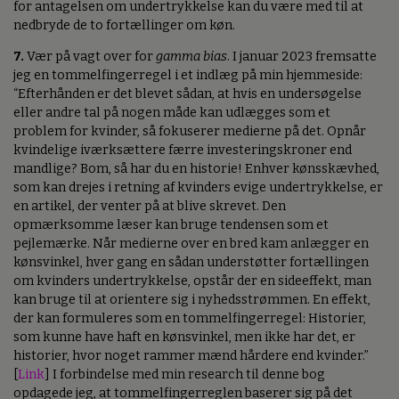
for antagelsen om undertrykkelse kan du være med til at
nedbryde de to fortællinger om køn.
7.
Vær på vagt over for
gamma bias
. I januar 2023 fremsatte
jeg en tommelfingerregel i et indlæg på min hjemmeside:
“Efterhånden er det blevet sådan, at hvis en undersøgelse
eller andre tal på nogen måde kan udlægges som et
problem for kvinder, så fokuserer medierne på det. Opnår
kvindelige iværksættere færre investeringskroner end
mandlige? Bom, så har du en historie! Enhver kønsskævhed,
som kan drejes i retning af kvinders evige undertrykkelse, er
en artikel, der venter på at blive skrevet. Den
opmærksomme læser kan bruge tendensen som et
pejlemærke. Når medierne over en bred kam anlægger en
kønsvinkel, hver gang en sådan understøtter fortællingen
om kvinders undertrykkelse, opstår der en sideeffekt, man
kan bruge til at orientere sig i nyhedsstrømmen. En effekt,
der kan formuleres som en tommelfingerregel: Historier,
som kunne have haft en kønsvinkel, men ikke har det, er
historier, hvor noget rammer mænd hårdere end kvinder.”
[
Link
] I forbindelse med min research til denne bog
opdagede jeg, at tommelfingerreglen baserer sig på det