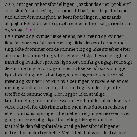
2017, antager, at kønsfordelingen i jazzbands er et “problem”,
som skal “erkendes” og “kommes til livs”, har du på forhånd
udelukket den mulighed, at kønsfordelingen i jazzbands
afspejler kønsforskelle i præferencer, interesser, prioriteter
og smag. [
Link
]
Hvis mænd og kvinder ikke er ens, hvis mænd og kvinder
ikke fascineres af de samme ting, ikke drives af de samme
ting, ikke drømmer om de samme ting og ikke stræber efter
at opnå de samme ting, ville det være højst besynderligt, at
mænd og kvinder i præcis lige stort omfang engagerede sig i
de samme ting. At antage undertrykkelse på basis af ulige
kønsfordelinger er at antage, at der ingen forskelle er på
mænd og kvinder. For kun hvis der ingen forskelle er, er det
meningsfuldt at forvente, at mænd og kvinder lige ofte
træffer de samme valg. Heri ligger ikke, at ulige
kønsfordelinger er uinteressante. Heller ikke, at de ikke
kan
være udtryk for diskrimination. Men hvis du som redaktør
eller journalist springer alle mellemregningerne over, hver
gang du ser en ulige kønsfordeling, bidrager du til at
fastholde den fejlopfattelse, at ulige kønsfordelinger er
udtryk for undertrykkelse. Ved i stedet at være kritisk over