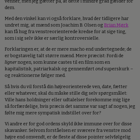
venner, men jeg gætter på, at dette i mindre grad gælder for
dem.
Med den vinkel kan vi også forklare, hvad der tidligere har
undret mig, at mænd som Joachim B. Olsen og
Brian Mørk
kan få hug fra venstreorienterede kredse for at sige ting,
som i sig selv ikke er særlig kontroversielle.
Forklaringen er, at de er mere macho end undertegnede; de
er bogstavelig talt større mænd. Mere præcist: Fordi de
ligner
nogen, som kunne castes til en film som en
kapitalistisk, patriarkalsk og gennemført
ond
superskurk –
og reaktionerne følger med.
Så hvis du vil forstå din højreorienterede ven, date, fætter
eller whatever, skal du måske stille dig selv spørgsmålet:
Ville hans holdninger eller udtalelser forekomme mig lige
så forfærdelige, hvis præcis det samme var sagt af nogen, jeg
følte mig mere sympatisk indstillet over for?
Vi andre er for god ordens skyld ikke immune over for disse
skavanker. Selvom forståelsen er sværere fra venstre mod
højre end omvendt, er de fleste af disse pointer selvfølgelig