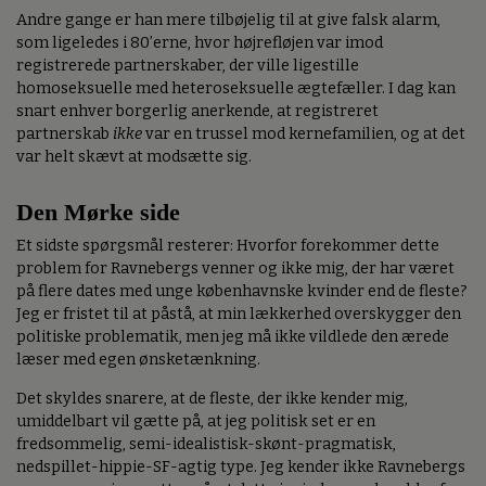
Andre gange er han mere tilbøjelig til at give falsk alarm,
som ligeledes i 80’erne, hvor højrefløjen var imod
registrerede partnerskaber, der ville ligestille
homoseksuelle med heteroseksuelle ægtefæller. I dag kan
snart enhver borgerlig anerkende, at registreret
partnerskab
ikke
var en trussel mod kernefamilien, og at det
var helt skævt at modsætte sig.
Den Mørke side
Et sidste spørgsmål resterer: Hvorfor forekommer dette
problem for Ravnebergs venner og ikke mig, der har været
på flere dates med unge københavnske kvinder end de fleste?
Jeg er fristet til at påstå, at min lækkerhed overskygger den
politiske problematik, men jeg må ikke vildlede den ærede
læser med egen ønsketænkning.
Det skyldes snarere, at de fleste, der ikke kender mig,
umiddelbart vil gætte på, at jeg politisk set er en
fredsommelig, semi-idealistisk-skønt-pragmatisk,
nedspillet-hippie-SF-agtig type. Jeg kender ikke Ravnebergs