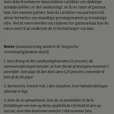
men ikke fremhæver kønsvinklen i artikler om dødelige
arbejdsulykker, er det sandsynligt, at du er ramt af gamma
bias. Det samme gælder, hvis du i artikler om partnervold
alene fortæller om mandlige gerningsmænd og kvindelige
ofre. Ved at være bevidst om risikoen for gamma bias kan du
være med til at nedbryde de to fortællinger om køn.
-
Noter
(nummerering ændret ift. bogen for
overskuelighedens skyld)
1. Som dreng vil din sandsynlighed være 25 procent, da
sammensætningen betyder, at hver fjerde af drengene kommer i
elevrådet. Som pige vil den blot være 6,25 procent, svarende til
fem af de 80 piger.
2. Bortset fra, ironisk nok, i den situation, hvor kønsfordelingen
allerede er lige.
3. Hvis du er opmærksom, kan du se parallellen til de to
fortællinger om køn og deres spejlbillede i forhold til ære og
succes, som blev beskrevet ovenfor i råd nummer fem.