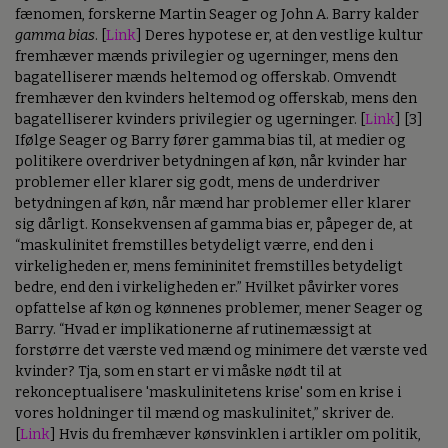
fænomen, forskerne Martin Seager og John A. Barry kalder
gamma bias
. [
Link
] Deres hypotese er, at den vestlige kultur
fremhæver mænds privilegier og ugerninger, mens den
bagatelliserer mænds heltemod og offerskab. Omvendt
fremhæver den kvinders heltemod og offerskab, mens den
bagatelliserer kvinders privilegier og ugerninger. [
Link
] [3]
Ifølge Seager og Barry fører gamma bias til, at medier og
politikere overdriver betydningen af køn, når kvinder har
problemer eller klarer sig godt, mens de underdriver
betydningen af køn, når mænd har problemer eller klarer
sig dårligt. Konsekvensen af gamma bias er, påpeger de, at
“maskulinitet fremstilles betydeligt værre, end den i
virkeligheden er, mens femininitet fremstilles betydeligt
bedre, end den i virkeligheden er.” Hvilket påvirker vores
opfattelse af køn og kønnenes problemer, mener Seager og
Barry. “Hvad er implikationerne af rutinemæssigt at
forstørre det værste ved mænd og minimere det værste ved
kvinder? Tja, som en start er vi måske nødt til at
rekonceptualisere 'maskulinitetens krise' som en krise i
vores holdninger til mænd og maskulinitet,” skriver de.
[
Link
] Hvis du fremhæver kønsvinklen i artikler om politik,