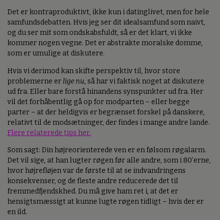
Det er kontraproduktivt, ikke kun i datinglivet, men for hele
samfundsdebatten. Hvis jeg ser dit idealsamfund som naivt,
og du ser mit som ondskabsfuldt, så er det klart, vi ikke
kommer nogen vegne. Det er abstrakte moralske domme,
som er umulige at diskutere.
Hvis vi derimod kan skifte perspektiv til, hvor store
problemerne er
lige nu
, så har vi faktisk noget at diskutere
ud fra. Eller bare forstå hinandens synspunkter ud fra. Her
vil det forhåbentlig gå op for modparten – eller begge
parter – at der heldigvis er begrænset forskel på danskere,
relativt til de modsætninger, der findes i mange andre lande.
Flere relaterede tips her.
Som sagt: Din højreorienterede ven er en følsom røgalarm.
Det vil sige, at han lugter røgen før alle andre, som i 80’erne,
hvor højrefløjen var de første til at se indvandringens
konsekvenser, og de fleste andre reducerede det til
fremmedfjendskhed. Du må give ham ret i, at det er
hensigtsmæssigt at kunne lugte røgen tidligt – hvis der er
en ild.