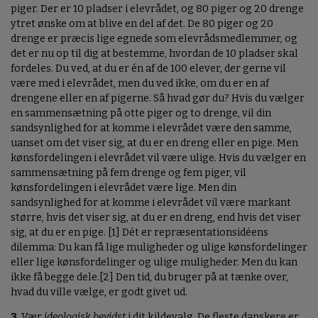
piger. Der er 10 pladser i elevrådet, og 80 piger og 20 drenge
ytret ønske om at blive en del af det. De 80 piger og 20
drenge er præcis lige egnede som elevrådsmedlemmer, og
det er nu op til dig at bestemme, hvordan de 10 pladser skal
fordeles. Du ved, at du er én af de 100 elever, der gerne vil
være med i elevrådet, men du ved ikke, om du er en af
drengene eller en af pigerne. Så hvad gør du? Hvis du vælger
en sammensætning på otte piger og to drenge, vil din
sandsynlighed for at komme i elevrådet være den samme,
uanset om det viser sig, at du er en dreng eller en pige. Men
kønsfordelingen i elevrådet vil være ulige. Hvis du vælger en
sammensætning på fem drenge og fem piger, vil
kønsfordelingen i elevrådet være lige. Men din
sandsynlighed for at komme i elevrådet vil være markant
større, hvis det viser sig, at du er en dreng, end hvis det viser
sig, at du er en pige. [1] Dét er repræsentationsidéens
dilemma: Du kan få lige muligheder og ulige kønsfordelinger
eller lige kønsfordelinger og ulige muligheder. Men du kan
ikke få begge dele.[2] Den tid, du bruger på at tænke over,
hvad du ville vælge, er godt givet ud.
3.
Vær
ideologisk bevidst
i dit kildevalg. De fleste danskere er