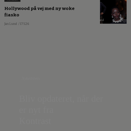
Hollywood på vej med ny woke
fiasko
Jan Lund
/ 17.5.26
Nyhedsbrev
Bliv opdateret, når der
er nyt fra
Kontrast