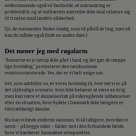
vedkommende også vil fastholde, at indvandring er
problemfrit, og at militærets størrelse ikke skal relatere sig
til truslen mod landets sikkerhed.
(Jo, de mennesker findes stadig, som vil påstå de ting, men så
kan du måske også finde en anden date.)
Det mener jeg med røgalarm
“Russerne er jo netop ikke gået i land, og det gør de næppe
lige foreløbig,” protesterer den tænksomme
venstreorienterede. Yes, det er vi helt enige om.
Det, som adskiller os, er vores holdning til,
hvor tæt
vi er på
det ulyksalige scenario. Som ikke behøver at være en krig,
men kan være et dannelsestab på videregående uddannelser
eller en situation, hvor bydele i Danmark ikke længere er
tilstrækkeligt danske.
Nu kan vi binde enderne sammen. Vi så tidligere, hvordan vi
nemt – på begge sider – falder ned i den forbandede fælde,
hvor vi karikerer hinandens synspunkter.