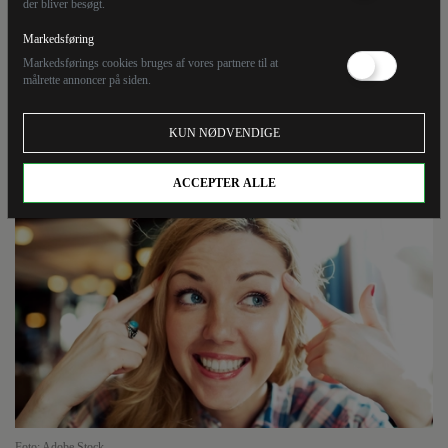
datingpartner
der bliver besøgt.
Markedsføring
Markedsførings cookies bruges af vores partnere til at
Morten Okkels leverer råd til dig, der gerne vil forstå
målrette annoncer på siden.
din højreorienterede date, fætter, kollega eller
whatever. Og til dig, der selv vil forstås. Behovet er der
KUN NØDVENDIGE
tydeligvis.
ACCEPTER ALLE
Foto: Adobe Stock