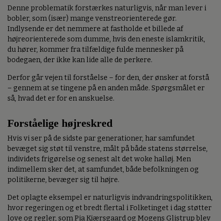
Denne problematik forstærkes naturligvis, når man lever i
bobler, som (især) mange venstreorienterede gør.
Indlysende er det nemmere at fastholde et billede af
højreorienterede som dumme, hvis den eneste islamkritik,
du hører, kommer fra tilfældige fulde mennesker på
bodegaen, der ikke kan lide alle de perkere.
Derfor går vejen til forståelse – for den, der ønsker at forstå
– gennem at se tingene på en anden måde. Spørgsmålet er
så, hvad det er for en anskuelse.
Forståelige højreskred
Hvis vi ser på de sidste par generationer, har samfundet
bevæget sig støt til venstre, målt på både statens størrelse,
individets frigørelse og senest alt det woke halløj. Men
indimellem sker det, at samfundet, både befolkningen og
politikerne, bevæger sig til højre.
Det oplagte eksempel er naturligvis indvandringspolitikken,
hvor regeringen og et bredt flertal i Folketinget i dag støtter
love og regler, som Pia Kjærsgaard og Mogens Glistrup blev