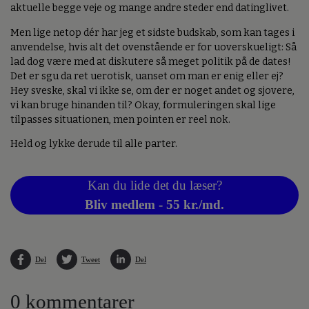
aktuelle begge veje og mange andre steder end datinglivet.
Men lige netop dér har jeg et sidste budskab, som kan tages i
anvendelse, hvis alt det ovenstående er for uoverskueligt: Så
lad dog være med at diskutere så meget politik på de dates!
Det er sgu da ret uerotisk, uanset om man er enig eller ej?
Hey sveske, skal vi ikke se, om der er noget andet og sjovere,
vi kan bruge hinanden til? Okay, formuleringen skal lige
tilpasses situationen, men pointen er reel nok.
Held og lykke derude til alle parter.
Kan du lide det du læser?
Bliv medlem - 55 kr./md.
Del
Tweet
Del
0 kommentarer