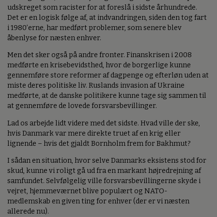
udskreget som racister for at foreslå i sidste århundrede.
Det er en logisk følge af, at indvandringen, siden den tog fart
i 1980’erne, har medført problemer, som senere blev
åbenlyse for næsten enhver.
Men det sker også på andre fronter. Finanskrisen i 2008
medførte en krisebevidsthed, hvor de borgerlige kunne
gennemføre store reformer af dagpenge og efterløn uden at
miste deres politiske liv. Ruslands invasion af Ukraine
medførte, at de danske politikere kunne tage sig sammen til
at gennemføre de lovede forsvarsbevillinger.
Lad os arbejde lidt videre med det sidste. Hvad ville der ske,
hvis Danmark var mere direkte truet af en krig eller
lignende – hvis det gjaldt Bornholm frem for Bakhmut?
I sådan en situation, hvor selve Danmarks eksistens stod for
skud, kunne vi roligt gå ud fra en markant højredrejning af
samfundet. Selvfølgelig ville forsvarsbevillingerne skyde i
vejret, hjemmeværnet blive populært og NATO-
medlemskab en given ting for enhver (der er vi næsten
allerede nu).