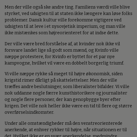
Men der ville også ske andre ting. Familiens værdi ville blive
styrket, ved udsigten til at staten ikke længere kan løse folks
problemer. Dansk kultur ville forekomme vigtigere ved
udsigten til at leve i et nysovjetisk imperium, og man ville
ikke mistænkes som højreorienteret for at indse dette.
Der ville være bred forståelse af, at kvinder nok ikke vil
forsvare landet lige så godt som mænd, og Kvinfo ville
næppe protestere, for Kvinfo er byttet for et par nye
kampvogne, hvilket vil være en dobbelt borgerlig triumf.
Vi ville næppe rykke så meget til højre økonomisk, siden
krigstid rimer dårligt på skattelettelser. Men der ville
træffes andre beslutninger, som liberalister bifalder. Vi ville
nok uddanne nogle færre kunsthistorikere og journalister
og nogle flere personer, der kan genopbygge byer efter
krigen. Det ville nok heller ikke være en tid til flere og større
overførselsindkomster.
Under alle omstændigheder må den venstreorienterede
anerkende, at enhver rykker til højre, når situationen er til
det. Hvilket ikke er en svær anerkendelse, medmindre