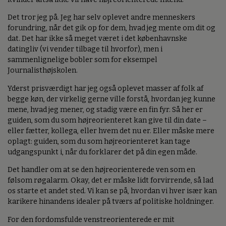
Det tror jeg på. Jeg har selv oplevet andre menneskers
forundring, når det gik op for dem, hvad jeg mente om dit og
dat. Det har ikke så meget været i det københavnske
datingliv (vi vender tilbage til hvorfor), men i
sammenlignelige bobler som for eksempel
Journalisthøjskolen.
Yderst prisværdigt har jeg også oplevet masser af folk af
begge køn, der virkelig gerne ville forstå, hvordan jeg kunne
mene, hvad jeg mener, og stadig være en fin fyr. Så her er
guiden, som du som højreorienteret kan give til din date –
eller fætter, kollega, eller hvem det nu er. Eller måske mere
oplagt: guiden, som du som højreorienteret kan tage
udgangspunkt i, når du forklarer det på din egen måde.
Det handler om at se den højreorienterede ven som en
følsom røgalarm. Okay, det er måske lidt forvirrende, så lad
os starte et andet sted. Vi kan se på, hvordan vi hver især kan
karikere hinandens idealer på tværs af politiske holdninger.
For den fordomsfulde venstreorienterede er mit