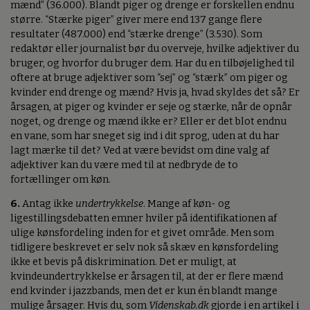
mænd” (36.000). Blandt piger og drenge er forskellen endnu
større. “Stærke piger” giver mere end 137 gange flere
resultater (487.000) end “stærke drenge” (3.530). Som
redaktør eller journalist bør du overveje, hvilke adjektiver du
bruger, og hvorfor du bruger dem. Har du en tilbøjelighed til
oftere at bruge adjektiver som “sej” og “stærk” om piger og
kvinder end drenge og mænd? Hvis ja, hvad skyldes det så? Er
årsagen, at piger og kvinder er seje og stærke, når de opnår
noget, og drenge og mænd ikke er? Eller er det blot endnu
en vane, som har sneget sig ind i dit sprog, uden at du har
lagt mærke til det? Ved at være bevidst om dine valg af
adjektiver kan du være med til at nedbryde de to
fortællinger om køn.
6.
Antag ikke
undertrykkelse
. Mange af køn- og
ligestillingsdebatten emner hviler på identifikationen af
ulige kønsfordeling inden for et givet område. Men som
tidligere beskrevet er selv nok så skæv en kønsfordeling
ikke et bevis på diskrimination. Det er muligt, at
kvindeundertrykkelse er årsagen til, at der er flere mænd
end kvinder i jazzbands, men det er kun én blandt mange
mulige årsager. Hvis du, som
Videnskab.dk
gjorde i en artikel i