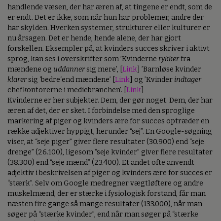
handlende væsen, der har æren af, at tingene er endt, som de
er endt. Det er ikke, som når hun har problemer, andre der
har skylden. Hverken systemer, strukturer eller kulturer er
nu årsagen. Det er hende, hende alene, der har gjort
forskellen. Eksempler på, at kvinders succes skriver i aktivt
sprog, kan ses i overskrifter som ’Kvinderne
rykker
fra
mændene og
uddanner
sig mere’, [
Link
] ’Barnløse kvinder
klarer
sig ‘bedre‘end mændene’ [
Link
] og ’Kvinder
indtager
chefkontorerne i mediebranchen’. [
Link
]
Kvinderne er her subjekter. Dem, der gør noget. Dem, der har
æren af det, der er sket. I forbindelse med den sproglige
markering af piger og kvinders ære for succes optræder en
række adjektiver hyppigt, herunder “sej”. En Google-søgning
viser, at “seje piger” giver flere resultater (30.900) end “seje
drenge” (26.100), ligesom “seje kvinder” giver flere resultater
(38.300) end “seje mænd” (23.400). Et andet ofte anvendt
adjektiv i beskrivelsen af piger og kvinders ære for succes er
“stærk”. Selv om Google medregner vægtløftere og andre
muskelmænd, der er stærke i fysiologisk forstand, får man
næsten fire gange så mange resultater (133.000), når man
søger på “stærke kvinder”, end når man søger på “stærke