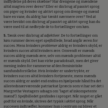
indflydelse på deres skæbne? Har drengene og mændene
altid magten over deres? Eller er din brug af passivt sprog
om piger og kvinder og aktivt sprog om drenge og mænd
bare en vane, du aldrig har tænkt nærmere over? Ved at
være bevidst om din brug af passivt og aktivt sprog kan du
være med til at nedbryde de to fortællinger om køn.
5.
Tænk over din brug af
adjektiver
. De to fortællinger om
køn rummer deres eget spejlbillede, hvad angår æren for
succes. Mens kvinders
problemer
aldrig er kvinders skyld, er
kvinders
succes
altid kvinders ære. Omvendt er mænds
succes aldrig mænds ære, selv om mænds problemer altid
er mænds skyld. Det kan virke paradoksalt, men det giver
mening inden for rammerne af den feministiske
samfundsforståelse. Hvis kvinder er undertrykte, er
kvinders succes altid kvinders fortjeneste, mens mænds
succes aldrig er andet end endnu en hjælpende hånd fra det
allestedsnærværende patriarkat (præcis som vi har set det i
Margrethe Vestagers udsagn om “laget af inkompetente
mænd”). Spejlbilledet genfindes i sproget. Når noget er gået
godt
for en kvinde, skrives det typisk i
aktivt
sprog. Når
succesen indtræffer, kommer hun i centrum og bliver et