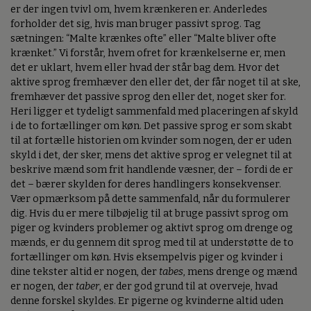
er der ingen tvivl om, hvem krænkeren er. Anderledes
forholder det sig, hvis man bruger passivt sprog. Tag
sætningen: “Malte krænkes ofte” eller “Malte bliver ofte
krænket.” Vi forstår, hvem ofret for krænkelserne er, men
det er uklart, hvem eller hvad der står bag dem. Hvor det
aktive sprog fremhæver den eller det, der får noget til at ske,
fremhæver det passive sprog den eller det, noget sker for.
Heri ligger et tydeligt sammenfald med placeringen af skyld
i de to fortællinger om køn. Det passive sprog er som skabt
til at fortælle historien om kvinder som nogen, der er uden
skyld i det, der sker, mens det aktive sprog er velegnet til at
beskrive mænd som frit handlende væsner, der – fordi de er
det – bærer skylden for deres handlingers konsekvenser.
Vær opmærksom på dette sammenfald, når du formulerer
dig. Hvis du er mere tilbøjelig til at bruge passivt sprog om
piger og kvinders problemer og aktivt sprog om drenge og
mænds, er du gennem dit sprog med til at understøtte de to
fortællinger om køn. Hvis eksempelvis piger og kvinder i
dine tekster altid er nogen, der
tabes
, mens drenge og mænd
er nogen, der
taber
, er der god grund til at overveje, hvad
denne forskel skyldes. Er pigerne og kvinderne altid uden