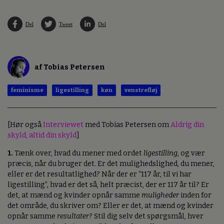
Del
Tweet
Del
af Tobias Petersen
feminisme
ligestilling
køn
venstrefløj
[Hør også
Interviewet
med Tobias Petersen om
Aldrig din
skyld, altid din skyld
]
1.
Tænk over, hvad du mener med ordet
ligestilling
, og vær
præcis, når du bruger det. Er det mulighedslighed, du mener,
eller er det resultatlighed? Når der er “117 år, til vi har
ligestilling”, hvad er det så, helt præcist, der er 117 år til? Er
det, at mænd og kvinder opnår samme
muligheder
inden for
det område, du skriver om? Eller er det, at mænd og kvinder
opnår samme
resultater
? Stil dig selv det spørgsmål, hver