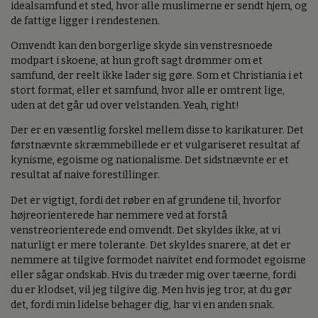
idealsamfund et sted, hvor alle muslimerne er sendt hjem, og
de fattige ligger i rendestenen.
Omvendt kan den borgerlige skyde sin venstresnoede
modpart i skoene, at hun groft sagt drømmer om et
samfund, der reelt ikke lader sig gøre. Som et Christiania i et
stort format, eller et samfund, hvor alle er omtrent lige,
uden at det går ud over velstanden. Yeah, right!
Der er en væsentlig forskel mellem disse to karikaturer. Det
førstnævnte skræmmebillede er et vulgariseret resultat af
kynisme, egoisme og nationalisme. Det sidstnævnte er et
resultat af naive forestillinger.
Det er vigtigt, fordi det røber en af grundene til, hvorfor
højreorienterede har nemmere ved at forstå
venstreorienterede end omvendt. Det skyldes ikke, at vi
naturligt er mere tolerante. Det skyldes snarere, at det er
nemmere at tilgive formodet naivitet end formodet egoisme
eller sågar ondskab. Hvis du træder mig over tæerne, fordi
du er klodset, vil jeg tilgive dig. Men hvis jeg tror, at du gør
det, fordi min lidelse behager dig, har vi en anden snak.