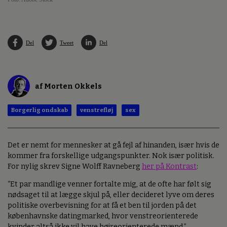
Del
Tweet
Del
af Morten Okkels
Borgerlig ondskab
venstrefløj
sex
Det er nemt for mennesker at gå fejl af hinanden, især hvis de
kommer fra forskellige udgangspunkter. Nok især politisk.
For nylig skrev Signe Wolff Ravneberg
her på Kontrast
:
“Et par mandlige venner fortalte mig, at de ofte har følt sig
nødsaget til at lægge skjul på, eller decideret lyve om deres
politiske overbevisning for at få et ben til jorden på det
københavnske datingmarked, hvor venstreorienterede
kvinder altså ikke vil have højreorienterede mænd.”