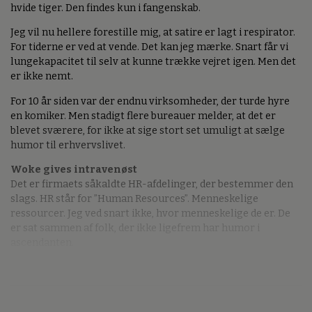
hvide tiger. Den findes kun i fangenskab.
Jeg vil nu hellere forestille mig, at satire er lagt i respirator.
For tiderne er ved at vende. Det kan jeg mærke. Snart får vi
lungekapacitet til selv at kunne trække vejret igen. Men det
er ikke nemt.
For 10 år siden var der endnu virksomheder, der turde hyre
en komiker. Men stadigt flere bureauer melder, at det er
blevet sværere, for ikke at sige stort set umuligt at sælge
humor til erhvervslivet.
Woke gives intravenøst
Det er firmaets såkaldte HR-afdelinger, der bestemmer den
slags. HR står for ”Human Resources”. Menneskelige
ressourcer. Jeg ved snart ikke, hvor menneskelige de er. De
er sat sammen af folk, der ikke ligefrem har humor i
ascendanten.