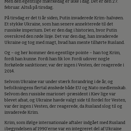
Men den egentlige mærkedag er ikke i dag. Det er den 27.
februar. Altså på tirsdag.
På tirsdag er det ti år siden, Putin invaderede Krim-halvøen.
Et stykke Ukraine, som han senere annekterede til det
russiske imperium. Det er den dag i historien, hvor Putin
overskred den røde linje. Det var den dag, han invaderede
Ukraine og tog med magt, hvad han mente tilhørte Rusland.
Og – og her kommer den egentlige pointe – han tog Krim,
fordi han kunne. Fordi han fik lov. Fordi udover nogle
forkølede sanktioner, var der ingen i Vesten, der reagerede i
2014.
Selvom Ukraine var under stærk forandring i de år, og
befolkningens flertal ønskede både EU og Nato medlemskab.
Selvom den russiske marionet-præsident i Kiev lige var
blevet afsat, og Ukraine havde valgt side til fordel for Vesten,
var der ingen i Vesten, der reagerede, da Rusland slog til og
invaderede Krim.
Krim, som ifølge internationale aftaler indgået med Rusland
i begyndelsen af 1990’erne var en integreret del af Ukraine