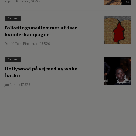
Kajsa Li Paludan
/ 19.5.26
Artikel
Folketingsmedlemmer afviser
kvinde-kampagne
Daniel Holst Pinderup
/ 13.5.26
Artikel
Hollywood på vej med ny woke
fiasko
Jan Lund
/ 17.5.26