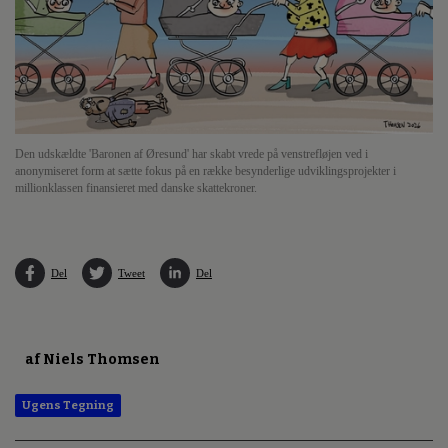
Den udskældte 'Baronen af Øresund' har skabt vrede på venstrefløjen ved i
anonymiseret form at sætte fokus på en række besynderlige udviklingsprojekter i
millionklassen finansieret med danske skattekroner.
Del
Tweet
Del
af Niels Thomsen
Ugens Tegning