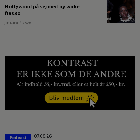
Hollywood på vej med ny woke
fiasko
Jan Lund
/ 17.5.26
07.08.26
Podcast