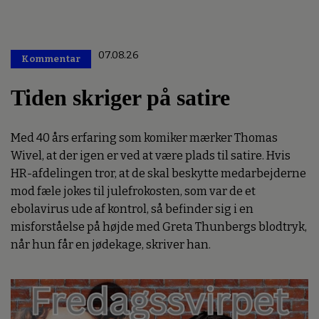
07.08.26
Kommentar
Premium
Tiden skriger på satire
Med 40 års erfaring som komiker mærker Thomas
Wivel, at der igen er ved at være plads til satire. Hvis
HR-afdelingen tror, at de skal beskytte medarbejderne
mod fæle jokes til julefrokosten, som var de et
ebolavirus ude af kontrol, så befinder sig i en
misforståelse på højde med Greta Thunbergs blodtryk,
når hun får en jødekage, skriver han.