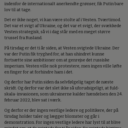
indenfor de internationalt anerkendte grønser, fik Putin bare
lov til at tage.
Det er ikke noget, vi kan være stolte af i Vesten. Tværtimod.
Det var et svigt af Ukraine, og det var et svigt, der svækkede
Vesten strategisk, så vi i dag står med en meget større
trussel fra Rusland.
På tirsdag er det ti år siden, at Vesten svigtede Ukraine. Der
var der Putin fik tryghed for, at han uhindret kunne
fortsætte sine ambitioner om at genrejse det russiske
imperium. Vesten ville nok protestere, men ingen ville løfte
en finger for at forhindre ham i det.
Og derfor har Putin siden da selvfølgelig taget de næste
skridt. Og derfor var det slet ikke så uforudsigeligt, at fuld-
skala-invasionen, som ukrainerne kalder hændelsen den 24.
februar 2022, blev sat i værk.
Og derfor er der ingen vestlige ledere og politikere, der på
tirsdag holder taler og lægger blomster og går i
demonstration. For ingen vestlige ledere har lyst til at blive