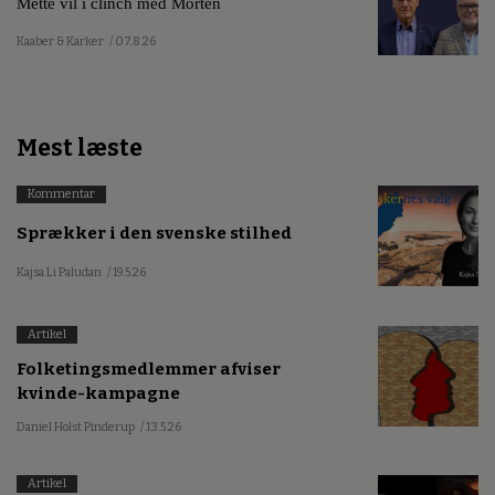
Mette vil i clinch med Morten
Kaaber & Karker
/ 07.8.26
Mest læste
Kommentar
Sprækker i den svenske stilhed
Kajsa Li Paludan
/ 19.5.26
Artikel
Folketingsmedlemmer afviser
kvinde-kampagne
Daniel Holst Pinderup
/ 13.5.26
Artikel