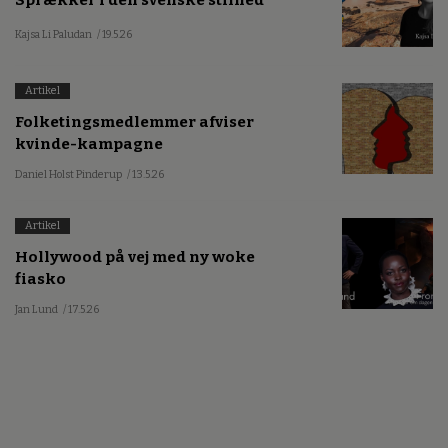
Kajsa Li Paludan
/ 19.5.26
Artikel
Folketingsmedlemmer afviser
kvinde-kampagne
Daniel Holst Pinderup
/ 13.5.26
Artikel
Hollywood på vej med ny woke
fiasko
Jan Lund
/ 17.5.26