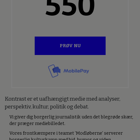
550
PRØV NU
Kontrast er et uafhængigt medie med analyser,
perspektiv, kultur, politik og debat.
Vi giver dig borgerlig journalistik uden det blegrøde skær,
der præger mediebilledet.
Vores frontkæmpere i teamet ’Modløberne’ serverer
borgerlig kulturkamp med bid, humor og viden.