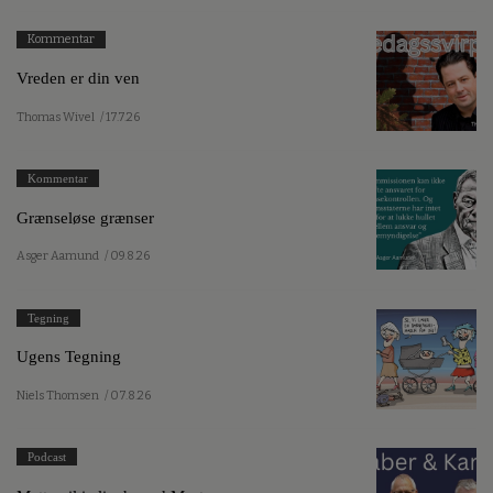
Kommentar
Vreden er din ven
Thomas Wivel
/ 17.7.26
Kommentar
Grænseløse grænser
Asger Aamund
/ 09.8.26
Tegning
Ugens Tegning
Niels Thomsen
/ 07.8.26
Podcast