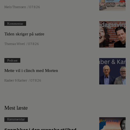
Niels Thomsen
/ 07.8.26
Kommentar
Tiden skriger på satire
Thomas Wivel
/ 07.8.26
Podcast
Mette vil i clinch med Morten
Kaaber & Karker
/ 07.8.26
Mest læste
Kommentar
Sprækker i den svenske stilhed