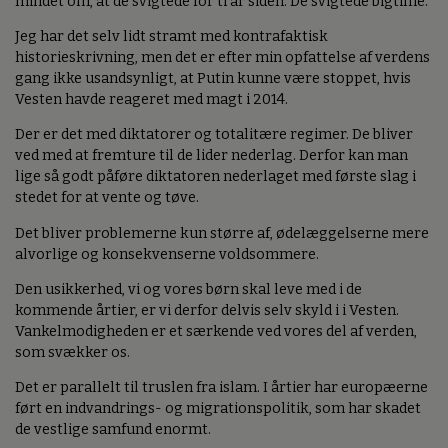
mindet om, at de svigtede for ti år siden. De svigtede bigtime.
Jeg har det selv lidt stramt med kontrafaktisk
historieskrivning, men det er efter min opfattelse af verdens
gang ikke usandsynligt, at Putin kunne være stoppet, hvis
Vesten havde reageret med magt i 2014.
Der er det med diktatorer og totalitære regimer. De bliver
ved med at fremture til de lider nederlag. Derfor kan man
lige så godt påføre diktatoren nederlaget med første slag i
stedet for at vente og tøve.
Det bliver problemerne kun større af, ødelæggelserne mere
alvorlige og konsekvenserne voldsommere.
Den usikkerhed, vi og vores børn skal leve med i de
kommende årtier, er vi derfor delvis selv skyld i i Vesten.
Vankelmodigheden er et særkende ved vores del af verden,
som svækker os.
Det er parallelt til truslen fra islam. I årtier har europæerne
ført en indvandrings- og migrationspolitik, som har skadet
de vestlige samfund enormt.