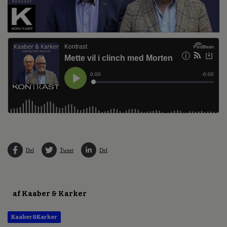
Del
Tweet
Del
af Kaaber & Karker
Kaaber&Karker