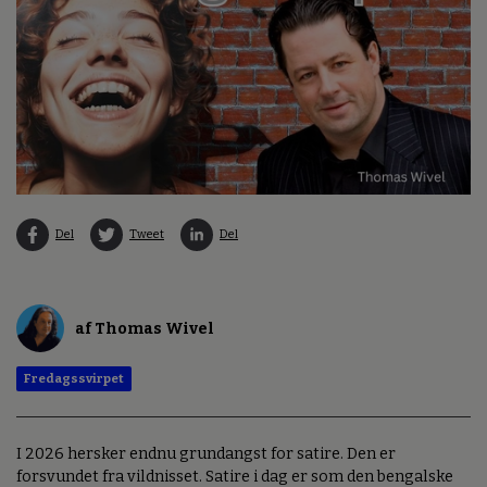
Del
Tweet
Del
af Thomas Wivel
Fredagssvirpet
I 2026 hersker endnu grundangst for satire. Den er
forsvundet fra vildnisset. Satire i dag er som den bengalske