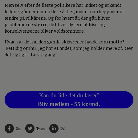
Men selv efter de fleste politikere har indset og erkendt
fejlene, går der endnu flere årtier, inden man begynder at
ændre på vilkårene. Og for hvert år, der går, bliver
problemerne større, de bliver dyrere at løse, og
konsekvenserne bliver voldsommere.
Hvad var det nu den gamle skibsreder havde som motto?
’Rettidig omhu’. Jeg har et andet, som jeg holder mere af: ’Gør
det rigtigt – første gang’.
Kan du lide det du læser?
Bliv medlem - 55 kr./md.
Del
Tweet
Del