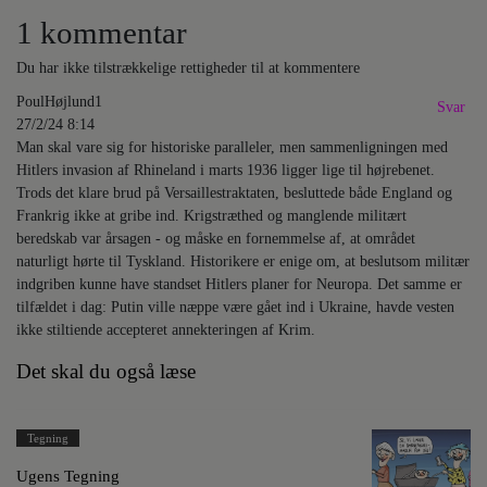
1 kommentar
Du har ikke tilstrækkelige rettigheder til at kommentere
PoulHøjlund1
Svar
27/2/24 8:14
Man skal vare sig for historiske paralleler, men sammenligningen med
Hitlers invasion af Rhineland i marts 1936 ligger lige til højrebenet.
Trods det klare brud på Versaillestraktaten, besluttede både England og
Frankrig ikke at gribe ind. Krigstræthed og manglende militært
beredskab var årsagen - og måske en fornemmelse af, at området
naturligt hørte til Tyskland. Historikere er enige om, at beslutsom militær
indgriben kunne have standset Hitlers planer for Neuropa. Det samme er
tilfældet i dag: Putin ville næppe være gået ind i Ukraine, havde vesten
ikke stiltiende accepteret annekteringen af Krim.
Det skal du også læse
Tegning
Ugens Tegning