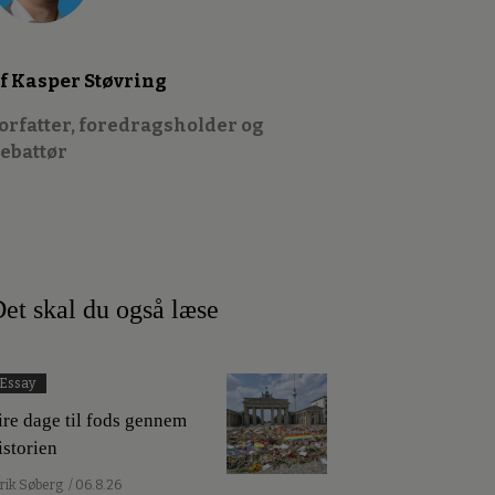
f Kasper Støvring
orfatter, foredragsholder og
ebattør
et skal du også læse
Essay
ire dage til fods gennem
istorien
lrik Søberg
/ 06.8.26