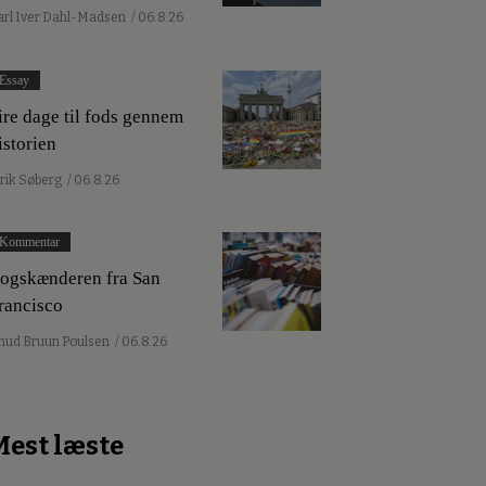
arl Iver Dahl-Madsen
/ 06.8.26
Essay
ire dage til fods gennem
istorien
lrik Søberg
/ 06.8.26
Kommentar
ogskænderen fra San
rancisco
nud Bruun Poulsen
/ 06.8.26
Mest læste