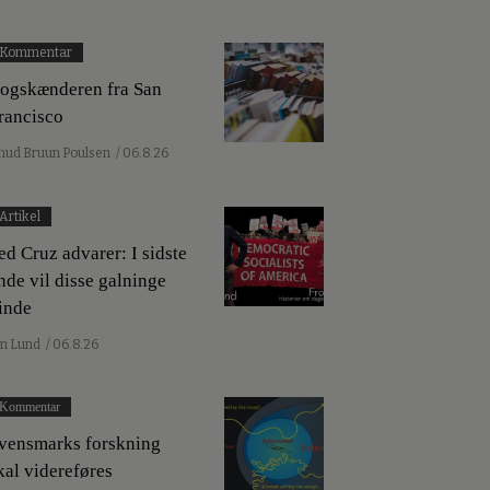
Kommentar
ogskænderen fra San
rancisco
nud Bruun Poulsen
/ 06.8.26
Artikel
ed Cruz advarer: I sidste
nde vil disse galninge
inde
an Lund
/ 06.8.26
Kommentar
vensmarks forskning
kal videreføres