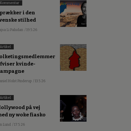
Kommentar
prækker i den
venske stilhed
ajsa Li Paludan
/ 19.5.26
Artikel
olketingsmedlemmer
fviser kvinde-
kampagne
aniel Holst Pinderup
/ 13.5.26
Artikel
ollywood på vej
ed ny woke fiasko
an Lund
/ 17.5.26