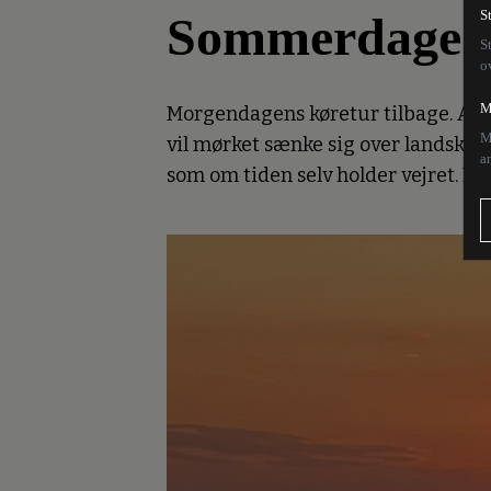
Sommerdage i
S
S
o
M
Morgendagens køretur tilbage. Arbe
M
vil mørket sænke sig over landskabe
a
som om tiden selv holder vejret. Ka