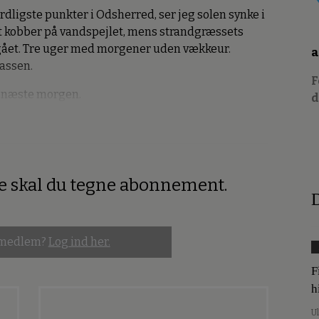
ordligste punkter i Odsherred, ser jeg solen synke i
t kobber på vandspejlet, mens strandgræssets
er gået. Tre uger med morgener uden vækkeur.
a
rassen.
F
gt næste morgen.
d
re skal du tegne abonnement.
D
 medlem?
Log ind her.
F
h
U