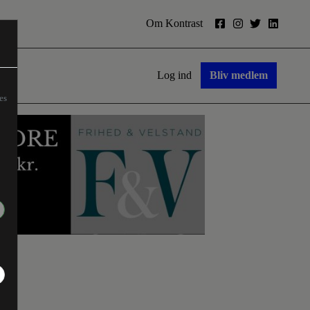
Om Kontrast
Log ind
Bliv medlem
es