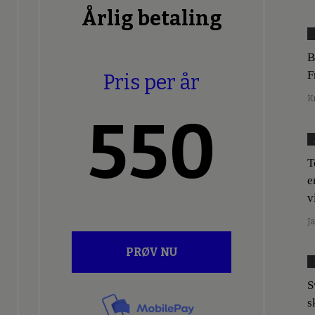
Årlig betaling
B
F
Pris per år
K
550
T
e
v
J
PRØV NU
S
s