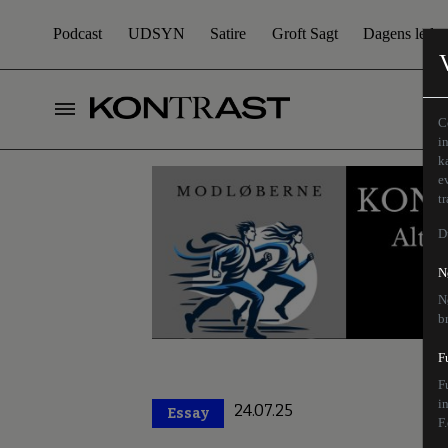
Podcast
UDSYN
Satire
Groft Sagt
Dagens leder
C
i
k
e
t
D
N
N
b
F
F
i
24.07.25
Essay
Premium
F