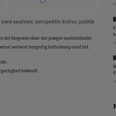
K
med analyser, perspektiv, kultur, politik
F
h
den det blegrøde skær, der præger mediebilledet.
U
erne’ serverer borgerlig kulturkamp med bid,
nds.
B
borgerlighed bekendt.
F
K