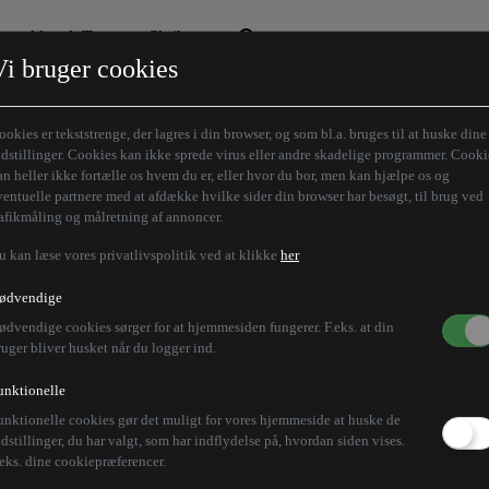
Aktuelt Tema
Skribenter
Vi bruger cookies
Den borgelige brille
Alle vores skribenter
Remigration
Modløberne
ookies er tekststrenge, der lagres i din browser, og som bl.a. bruges til at huske dine
Humaniora forfra
Z-aksen
ndstillinger. Cookies kan ikke sprede virus eller andre skadelige programmer. Cooki
an heller ikke fortælle os hvem du er, eller hvor du bor, men kan hjælpe os og
Store Danskere
ventuelle partnere med at afdække hvilke sider din browser har besøgt, til brug ved
rafikmåling og målretning af annoncer.
u kan læse vores privatlivspolitik ved at klikke
her
ødvendige
ødvendige cookies sørger for at hjemmesiden fungerer. F.eks. at din
ruger bliver husket når du logger ind.
unktionelle
unktionelle cookies gør det muligt for vores hjemmeside at huske de
ndstillinger, du har valgt, som har indflydelse på, hvordan siden vises.
.eks. dine cookiepræferencer.