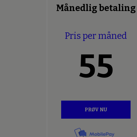
Månedlig betaling
Pris per måned
55
PRØV NU