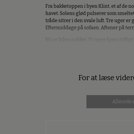
Fra bakketoppen i byen Klint, et af de n
havet. Solens glød pulserer som smelte
tråde sitrer i den svale luft. Tre uger 
Eftermiddage på sofaen. Aftener på ter
Nu er bilen pakket. Vi tager hjem tidli
For at læse vide
Premium
Allerede