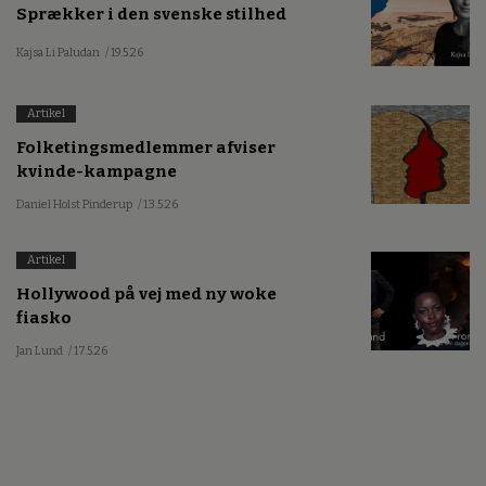
Sprækker i den svenske stilhed
Kajsa Li Paludan
/ 19.5.26
Artikel
Folketingsmedlemmer afviser
kvinde-kampagne
Daniel Holst Pinderup
/ 13.5.26
Artikel
Hollywood på vej med ny woke
fiasko
Jan Lund
/ 17.5.26