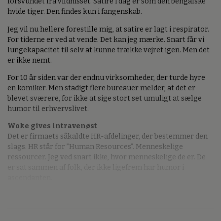
forsvundet fra vildnisset. Satire i dag er som den bengalske
hvide tiger. Den findes kun i fangenskab.
Jeg vil nu hellere forestille mig, at satire er lagt i respirator.
For tiderne er ved at vende. Det kan jeg mærke. Snart får vi
lungekapacitet til selv at kunne trække vejret igen. Men det
er ikke nemt.
For 10 år siden var der endnu virksomheder, der turde hyre
en komiker. Men stadigt flere bureauer melder, at det er
blevet sværere, for ikke at sige stort set umuligt at sælge
humor til erhvervslivet.
Woke gives intravenøst
Det er firmaets såkaldte HR-afdelinger, der bestemmer den
slags. HR står for ”Human Resources”. Menneskelige
ressourcer. Jeg ved snart ikke, hvor menneskelige de er. De
er sat sammen af folk, der ikke ligefrem har humor i
ascendanten.