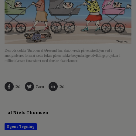
Den udskældte 'Baronen af Øresund' har skabt vrede på venstrefløjen ved i
anonymiseret form at sætte fokus på en række besynderlige udviklingsprojekter i
millionklassen finansieret med danske skattekroner.
Del
Tweet
Del
af Niels Thomsen
Ugens Tegning