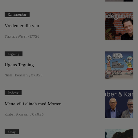
Kommentar
Vreden er din ven
Thomas Wivel
/ 17.7.26
Tegning
Ugens Tegning
Niels Thomsen
/ 07.8.26
Podcast
Mette vil i clinch med Morten
Kaaber & Karker
/ 07.8.26
Essay