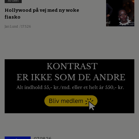
Artikel
Hollywood på vej med ny woke
fiasko
Jan Lund
/ 17.5.26
07.08.26