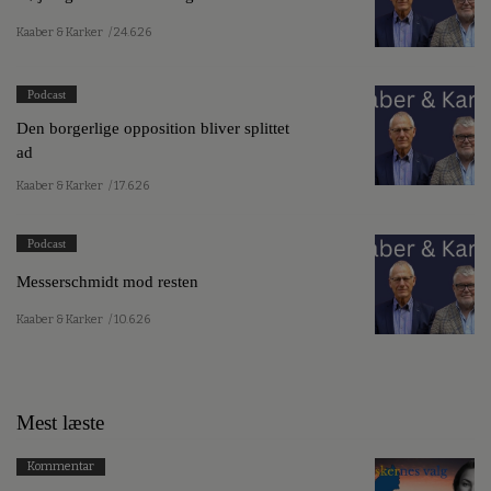
Kaaber & Karker
/ 24.6.26
Podcast
Den borgerlige opposition bliver splittet
ad
Kaaber & Karker
/ 17.6.26
Podcast
Messerschmidt mod resten
Kaaber & Karker
/ 10.6.26
Mest læste
Kommentar