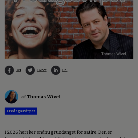
Del
Tweet
Del
af Thomas Wivel
Fredagssvirpet
I 2026 hersker endnu grundangst for satire. Den er