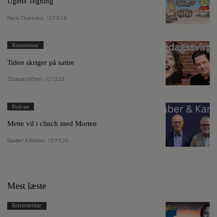
Ugens Tegning
Niels Thomsen
/ 07.8.26
Kommentar
Tiden skriger på satire
Thomas Wivel
/ 07.8.26
Podcast
Mette vil i clinch med Morten
Kaaber & Karker
/ 07.8.26
Mest læste
Kommentar