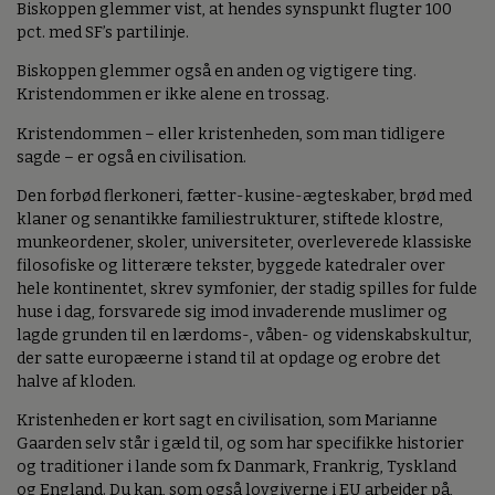
Biskoppen glemmer vist, at hendes synspunkt flugter 100
pct. med SF’s partilinje.
Biskoppen glemmer også en anden og vigtigere ting.
Kristendommen er ikke alene en trossag.
Kristendommen – eller kristenheden, som man tidligere
sagde – er også en civilisation.
Den forbød flerkoneri, fætter-kusine-ægteskaber, brød med
klaner og senantikke familiestrukturer, stiftede klostre,
munkeordener, skoler, universiteter, overleverede klassiske
filosofiske og litterære tekster, byggede katedraler over
hele kontinentet, skrev symfonier, der stadig spilles for fulde
huse i dag, forsvarede sig imod invaderende muslimer og
lagde grunden til en lærdoms-, våben- og videnskabskultur,
der satte europæerne i stand til at opdage og erobre det
halve af kloden.
Kristenheden er kort sagt en civilisation, som Marianne
Gaarden selv står i gæld til, og som har specifikke historier
og traditioner i lande som fx Danmark, Frankrig, Tyskland
og England. Du kan, som også lovgiverne i EU arbejder på,