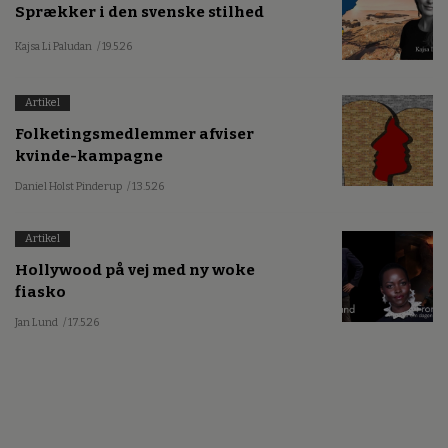
Sprækker i den svenske stilhed
Kajsa Li Paludan
/ 19.5.26
Artikel
Folketingsmedlemmer afviser
kvinde-kampagne
Daniel Holst Pinderup
/ 13.5.26
Artikel
Hollywood på vej med ny woke
fiasko
Jan Lund
/ 17.5.26