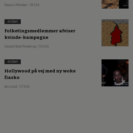
Kajsa Li Paludan
/ 19.5.26
Artikel
Folketingsmedlemmer afviser
kvinde-kampagne
Daniel Holst Pinderup
/ 13.5.26
Artikel
Hollywood på vej med ny woke
fiasko
Jan Lund
/ 17.5.26