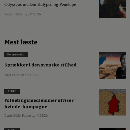
Odysseus mellem Kalypso og Penelope
Kasper Støvring
/ 07.8.26
Mest læste
Kommentar
Sprækker i den svenske stilhed
Kajsa Li Paludan
/ 19.5.26
Artikel
Folketingsmedlemmer afviser
kvinde-kampagne
Daniel Holst Pinderup
/ 13.5.26