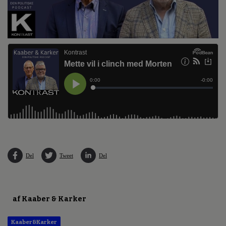
Del
Tweet
Del
af Kaaber & Karker
Kaaber&Karker