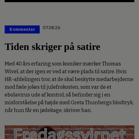
07.08.26
Kommentar
Premium
Tiden skriger på satire
Med 40 års erfaring som komiker mærker Thomas
Wivel, at der igen er ved at være plads til satire. Hvis
HR-afdelingen tror, at de skal beskytte medarbejderne
mod fæle jokes til julefrokosten, som var de et
ebolavirus ude af kontrol, så befinder sig i en
misforståelse på højde med Greta Thunbergs blodtryk,
når hun får en jødekage, skriver han.