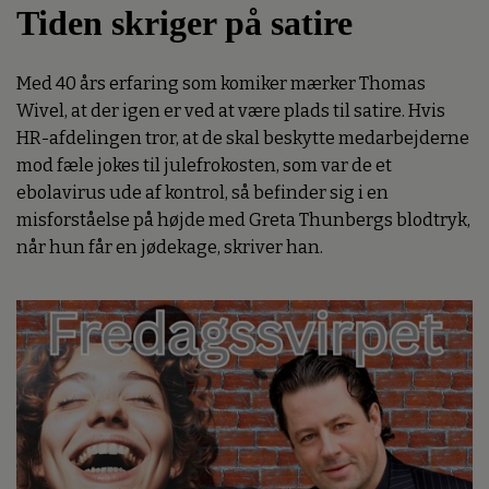
Tiden skriger på satire
Med 40 års erfaring som komiker mærker Thomas
Wivel, at der igen er ved at være plads til satire. Hvis
HR-afdelingen tror, at de skal beskytte medarbejderne
mod fæle jokes til julefrokosten, som var de et
ebolavirus ude af kontrol, så befinder sig i en
misforståelse på højde med Greta Thunbergs blodtryk,
når hun får en jødekage, skriver han.