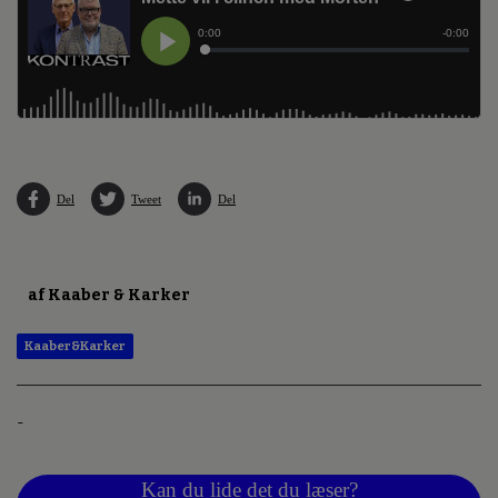
Del
Tweet
Del
af Kaaber & Karker
Kaaber&Karker
-
Kan du lide det du læser?