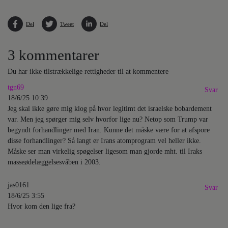
Del
Tweet
Del
3 kommentarer
Du har ikke tilstrækkelige rettigheder til at kommentere
tgn69
Svar
18/6/25 10:39
Jeg skal ikke gøre mig klog på hvor legitimt det israelske bobardement
var. Men jeg spørger mig selv hvorfor lige nu? Netop som Trump var
begyndt forhandlinger med Iran. Kunne det måske være for at afspore
disse forhandlinger? Så langt er Irans atomprogram vel heller ikke.
Måske ser man virkelig spøgelser ligesom man gjorde mht. til Iraks
masseødelæggelsesvåben i 2003.
jas0161
Svar
18/6/25 3:55
Hvor kom den lige fra?