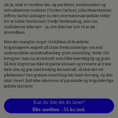
Ak Ja, utak er verdens løn, og pacifister, isolationister og
selvudnævnte realister (Tucker Carlson, John Mearsheimer,
Jeffrey Sachs) anklager nu den internationale jødiske lobby
for at lokke Vesten ind i Tredje Verdenskrig, selv om
mullaherne ikke ejer – ja, slet ikke har lyst til at eje -
atomvåben.
Men der mangler noget i kritikken af de jødiske
krigsmageres angreb på Irans fredsommelige, om end
underjordiske atomkraftanlæg: grøn omstilling. Nede i EU
betegner man nu atomkraft som både bæredygtig og grøn.
Så hvis Vogternes Råd vil gavne klimaet og erstatte al Irans
fæle olie og gas med fredelig kernekraft, så skal det vel
påskønnes? Den grønne omstilling bør have forrang, og den
skal i hvert fald ikke saboteres af paranoide og krigsliderlige
jødiske fascister.
Kan du lide det du læser?
Bliv medlem - 55 kr./md.