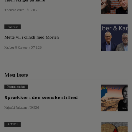
Thomas Wivel
/ 07.8.26
Podcast
Mette vil i clinch med Morten
Kaaber & Karker
/ 07.8.26
Mest læste
Kommentar
Sprækker i den svenske stilhed
Kajsa Li Paludan
/ 19.5.26
Artikel