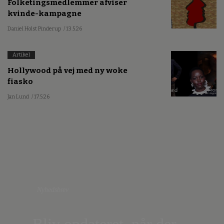
Folketingsmedlemmer afviser
kvinde-kampagne
Daniel Holst Pinderup
/ 13.5.26
Artikel
Hollywood på vej med ny woke
fiasko
Jan Lund
/ 17.5.26
Nyhedsbrev