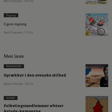
Niels Thomsen
/ 24.7.26
Tegning
Ugens tegning
Niels Thomsen
/ 17.7.26
Mest læste
Kommentar
Sprækker i den svenske stilhed
Kajsa Li Paludan
/ 19.5.26
Artikel
Folketingsmedlemmer afviser
kvinde-kampagne