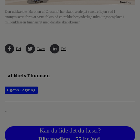
Den udskældte 'Baronen af Øresund' har skabt vrede på venstrefløjen ved i
anonymiseret form at sætte fokus på en række besynderlige udviklingsprojekter i
millionklassen finansieret med danske skattekroner.
Del
Tweet
Del
af Niels Thomsen
Ugens Tegning
-
Kan du lide det du læser?
Bliv medlem - 55 kr./md.