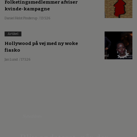
Folketingsmedlemmer afviser
kvinde-kampagne
Daniel Holst Pinderup
/ 13.5.26
Artikel
Hollywood på vej med ny woke
fiasko
Jan Lund
/ 17.5.26
Nyhedsbrev