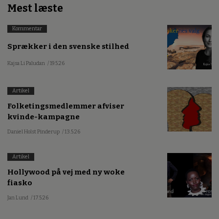
Mest læste
Kommentar
Sprækker i den svenske stilhed
Kajsa Li Paludan
/ 19.5.26
Artikel
Folketingsmedlemmer afviser
kvinde-kampagne
Daniel Holst Pinderup
/ 13.5.26
Artikel
Hollywood på vej med ny woke
fiasko
Jan Lund
/ 17.5.26