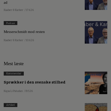
ad
Kaaber & Karker
/ 17.6.26
Podcast
Messerschmidt mod resten
Kaaber & Karker
/ 10.6.26
Mest læste
Kommentar
Sprækker i den svenske stilhed
Kajsa Li Paludan
/ 19.5.26
Artikel