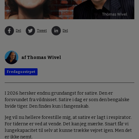
Del
Tweet
Del
af Thomas Wivel
Fredagssvirpet
I 2026 hersker endnu grundangst for satire. Den er
forsvundet fra vildnisset. Satire i dag er som den bengalske
hvide tiger. Den findes kun i fangenskab.
Jeg vil nu hellere forestille mig, at satire er lagt i respirator.
For tiderne er ved at vende. Det kan jeg mærke. Snart får vi
lungekapacitet til selv at kunne trække vejret igen. Men det
er ikke nemt.