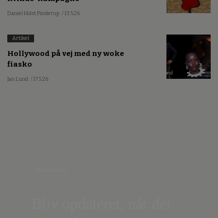
Daniel Holst Pinderup
/ 13.5.26
Artikel
Hollywood på vej med ny woke
fiasko
Jan Lund
/ 17.5.26
Nyhedsbrev
Bliv opdateret, når der