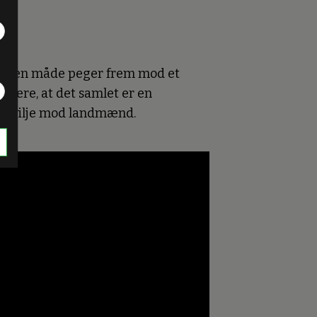
å nogen måde peger frem mod et
udere, at det samlet er en
 modvilje mod landmænd.