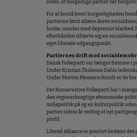
siden, at borgerlige partier var borgerli
For at forstå hvori borgerligheden bestå
partierne først aflære deres socialdemo
huske, mindes med depressiv klarhed, h
efterhånden tillærte sig en socialdem
eget liberale udgangspunkt.
Partiernes drift mod socialdemok
Dansk Folkeparti var længst fremme i pr
Under Kristian Thulesen Dahls lederskab
Under Morten Messerschmidt er de borger
Det Konservative Folkeparti har i mange 
den regnearksagtige økonomiske politik
miljøpolitik på og en kulturpolitik uden 
partiet sidste år vedtog et nyt partipr
profil.
Liberal Alliance er positivt bedømt det af