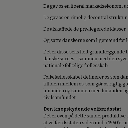
De gav os en liberal markedsøkonomi ud
De gav os en rimelig decentral struktur 
De afskaffede de privilegerede klasser.
Og satte danskerne som ligemænd for l
Det er disse seks helt grundlæggende t
danske succes – sammen med den syvende
nationale folkelige fællesskab.
Folkefællesskabet definerer os som dansk
tilliden imellem os, som gør os rigtig g
hinanden og sammen med hinanden og o
civilsamfundet.
Den knopskydende velfærdsstat
Det er oven på dette sunde, produktive
at velfærdsstaten siden midt i 1960’erne