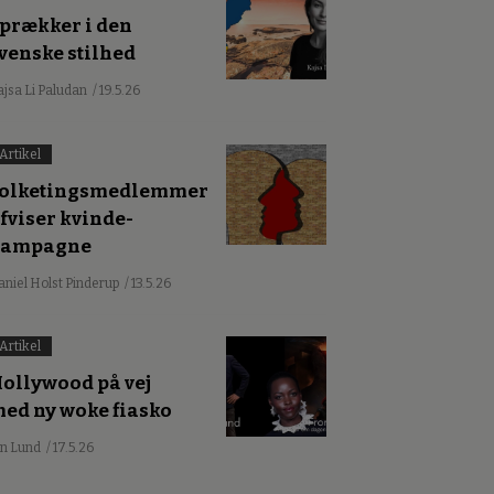
prækker i den
venske stilhed
ajsa Li Paludan
/ 19.5.26
Artikel
olketingsmedlemmer
fviser kvinde-
kampagne
aniel Holst Pinderup
/ 13.5.26
Artikel
ollywood på vej
ed ny woke fiasko
an Lund
/ 17.5.26