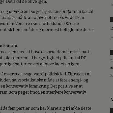
ge. Det skal de blive igen.
M
r og udvikle en borgerlig vision for Danmark, skal
kratiske måde at tænke politik på. Vi, der kan
vordan Venstre i sin storhedstid i 00’erne
D
okratisk tænkemåde og nærmest helt glemte deres
J
ratismen
ocessen med at blive et socialdemokratisk parti.
 blev omtrent al borgerlighed pillet ud af DF.
F
lige batterier ved at blive ladet op igen.
a
år været et svagt værdipolitisk led. Tiltrukket af
K
, den halvsocialistiske måde at føre energi- og
en konservativ forankring. Det positive er, at
ogram, som peger imod en stærkere konservativ
M
 de fem partier, som har klaret sig fri af de fleste