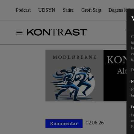
Podcast
UDSYN
Satire
Groft Sagt
Dagens leder
C
i
k
e
t
D
N
N
b
F
F
i
02.06.26
Kommentar
F