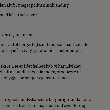
en alt for meget politisk indblanding.
med lokalt selvstyre.
oven og hinanden.
ræk ved et borgerligt samfund, som har skabt den
 og måske vigtigste for hele historien: det
ere. Det er i det fællesskab, vi har udviklet
ode til at handle med hinanden, producere til
pbygge foreninger og institutioner i
, frie og velstandsskabende borgerlige fundament,
 er vokset frem, har knopskudt ind over flere og