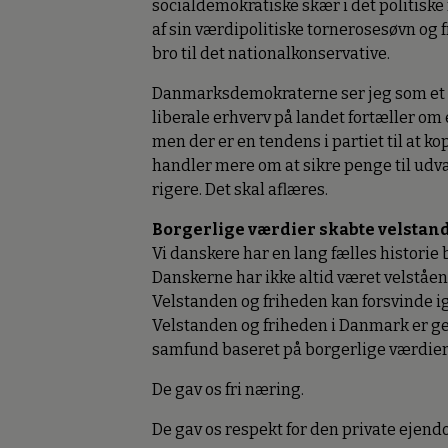
socialdemokratiske skær i det politiske 
af sin værdipolitiske tornerosesøvn og f
bro til det nationalkonservative.
Danmarksdemokraterne ser jeg som et sv
liberale erhverv på landet fortæller om 
men der er en tendens i partiet til at ko
handler mere om at sikre penge til udv
rigere. Det skal aflæres.
Borgerlige værdier skabte velstan
Vi danskere har en lang fælles historie
Danskerne har ikke altid været velstående
Velstanden og friheden kan forsvinde i
Velstanden og friheden i Danmark er gev
samfund baseret på borgerlige værdier
De gav os fri næring.
De gav os respekt for den private ejend