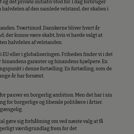
og det private initiativ stod for. I dag forbruger
 halvdelen af den samlede velstand, der skabes i
tanden. Tværtimod. Danskerne bliver hvert år
and, der kunne være skabt, hvis vi havde valgt at
ten halvdelen af velstanden.
 EU eller i globaliseringen. Friheden finder vi i det
 er hinandens garanter og hinandens hjælpere. En
gspunkt i denne fortælling. En fortælling, som de
mange år har forsømt.
for pauver en borgerlig ambition. Men det har i sin
for borgerlige og liberale politikere i årtier.
mgængelig.
kal gøre sig forhåbning om ved næste valg at få
gerligt værdigrundlag frem for det