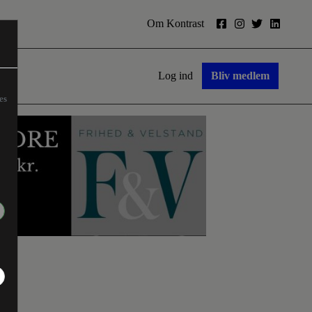
Om Kontrast
Log ind
Bliv medlem
es