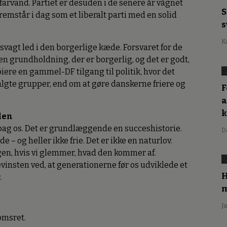
farvand. Partiet er desuden i de senere år vågnet
S
remstår i dag som et liberalt parti med en solid
s
K
agt led i den borgerlige kæde. Forsvaret for de
en grundholdning, der er borgerlig, og det er godt,
piere en gammel-DF tilgang til politik, hvor det
algte grupper, end om at gøre danskerne friere og
F
a
den
 bag os. Det er grundlæggende en succeshistorie.
D
 – og heller ikke frie. Det er ikke en naturlov.
gen, hvis vi glemmer, hvad den kommer af.
insten ved, at generationerne før os udviklede et
H
.
m
J
omsret.