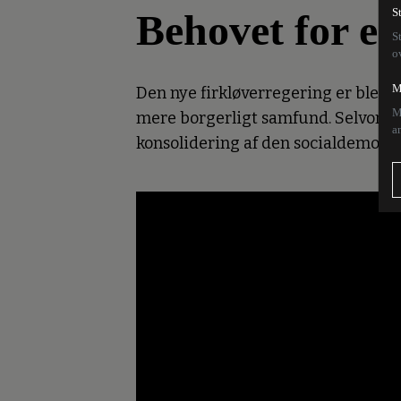
Behovet for e
S
S
o
M
Den nye firkløverregering er bleve
M
mere borgerligt samfund. Selvom det
a
konsolidering af den socialdemokra