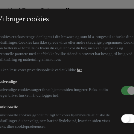
Aktuelt Tema
Skribenter
Vi bruger cookies
Den borgelige brille
Alle vores skribenter
Remigration
Modløberne
ookies er tekststrenge, der lagres i din browser, og som bl.a. bruges til at huske dine
Humaniora forfra
Z-aksen
ndstillinger. Cookies kan ikke sprede virus eller andre skadelige programmer. Cooki
an heller ikke fortælle os hvem du er, eller hvor du bor, men kan hjælpe os og
Store Danskere
ventuelle partnere med at afdække hvilke sider din browser har besøgt, til brug ved
rafikmåling og målretning af annoncer.
u kan læse vores privatlivspolitik ved at klikke
her
ødvendige
ødvendige cookies sørger for at hjemmesiden fungerer. F.eks. at din
ruger bliver husket når du logger ind.
unktionelle
unktionelle cookies gør det muligt for vores hjemmeside at huske de
ndstillinger, du har valgt, som har indflydelse på, hvordan siden vises.
.eks. dine cookiepræferencer.