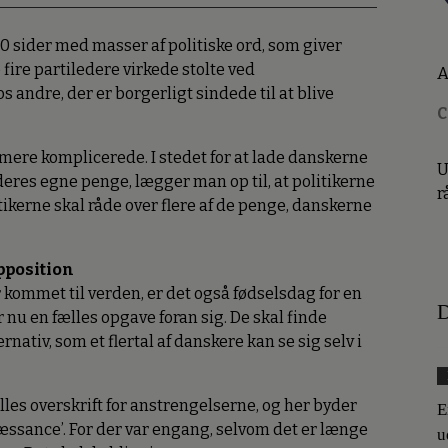
80 sider med masser af politiske ord, som giver
 fire partiledere virkede stolte ved
A
os andre, der er borgerligt sindede til at blive
C
r mere komplicerede. I stedet for at lade danskerne
U
eres egne penge, lægger man op til, at politikerne
r
litikerne skal råde over flere af de penge, danskerne
pposition
kommet til verden, er det også fødselsdag for en
D
 nu en fælles opgave foran sig. De skal finde
nativ, som et flertal af danskere kan se sig selv i
ælles overskrift for anstrengelserne, og her byder
E
æssance’. For der var engang, selvom det er længe
u