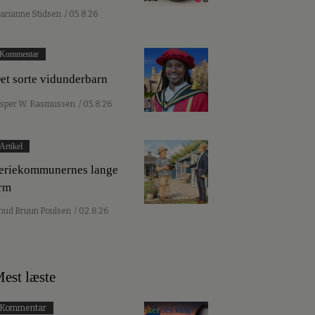
arianne Stidsen
/ 05.8.26
Kommentar
et sorte vidunderbarn
esper W. Rasmussen
/ 05.8.26
Artikel
eriekommunernes lange
rm
nud Bruun Poulsen
/ 02.8.26
est læste
Kommentar