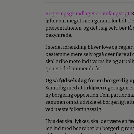
Regeringsgrundlaget er omfangsrigt
. 
løfter om meget, men garanti for lidt. De
præsentationen, og det i sig selv, bør få 
bekymrede.
I stedet forenkling bliver love og regle
bestemme mere selv også over flere af d
skal gribe mere ind i vores liv, og at po
tjener i de kommende år.
Også fødselsdag for en borgerlig o
Samtidig med at firkløverregeringen er 
ny borgerlig opposition. Fem partier har
sammen om at udvikle et borgerligt alter
ved næste folketingsvalg.
Hvis det skal lykkes, skal der være en f
jeg ind med begrebet ’en borgerlig ren