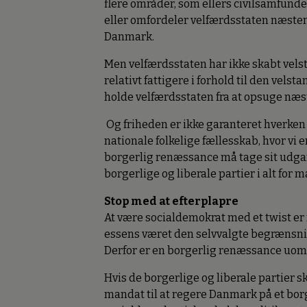
flere områder, som ellers civilsamfundet 
eller omfordeler velfærdsstaten næsten
Danmark.
Men velfærdsstaten har ikke skabt vels
relativt fattigere i forhold til den velst
holde velfærdsstaten fra at opsuge næs
Og friheden er ikke garanteret hverken i
nationale folkelige fællesskab, hvor vi
borgerlig renæssance må tage sit udgan
borgerlige og liberale partier i alt for 
Stop med at efterplapre
At være socialdemokrat med et twist er 
essens været den selvvalgte begrænsning 
Derfor er en borgerlig renæssance uo
Hvis de borgerlige og liberale partier s
mandat til at regere Danmark på et bor