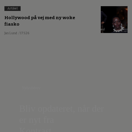
Artikel
Hollywood på vej med ny woke
fiasko
Jan Lund
/ 17.5.26
Nyhedsbrev
Bliv opdateret, når der
er nyt fra
Kontrast