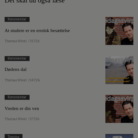
Det skal du også læse
Kommentar
At studere er en erotisk besættelse
Thomas Wivel
/ 31.7.26
Kommentar
Dødens dal
Thomas Wivel
/ 24.7.26
Kommentar
Vreden er din ven
Thomas Wivel
/ 17.7.26
Tegning