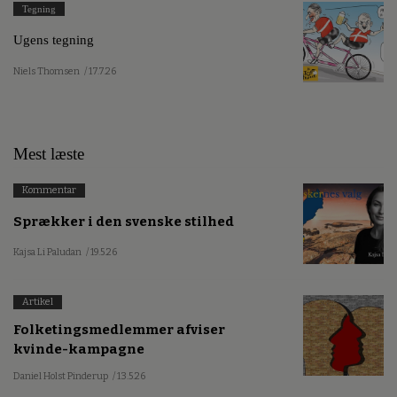
Tegning
Ugens tegning
Niels Thomsen
/ 17.7.26
Mest læste
Kommentar
Sprækker i den svenske stilhed
Kajsa Li Paludan
/ 19.5.26
Artikel
Folketingsmedlemmer afviser
kvinde-kampagne
Daniel Holst Pinderup
/ 13.5.26