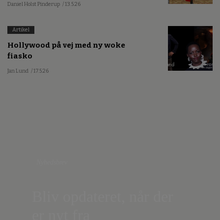
Daniel Holst Pinderup
/ 13.5.26
Artikel
Hollywood på vej med ny woke
fiasko
Jan Lund
/ 17.5.26
Nyhedsbrev
Bliv opdateret, når der
er nyt fra