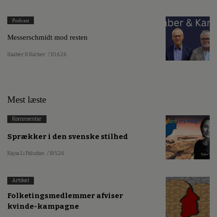
Podcast
Messerschmidt mod resten
Kaaber & Karker
/ 10.6.26
Mest læste
Kommentar
Sprækker i den svenske stilhed
Kajsa Li Paludan
/ 19.5.26
Artikel
Folketingsmedlemmer afviser
kvinde-kampagne