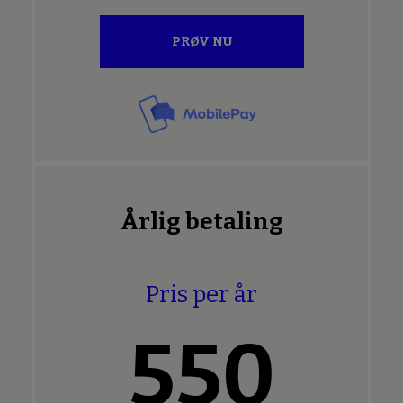
PRØV NU
Årlig betaling
Pris per år
550