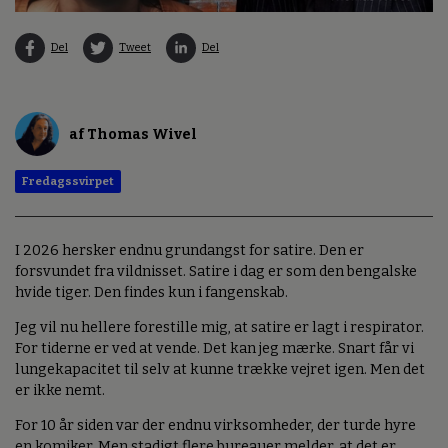
Del
Tweet
Del
af Thomas Wivel
Fredagssvirpet
I 2026 hersker endnu grundangst for satire. Den er
forsvundet fra vildnisset. Satire i dag er som den bengalske
hvide tiger. Den findes kun i fangenskab.
Jeg vil nu hellere forestille mig, at satire er lagt i respirator.
For tiderne er ved at vende. Det kan jeg mærke. Snart får vi
lungekapacitet til selv at kunne trække vejret igen. Men det
er ikke nemt.
For 10 år siden var der endnu virksomheder, der turde hyre
en komiker. Men stadigt flere bureauer melder, at det er