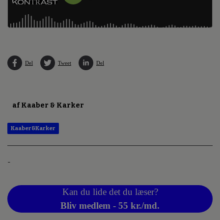
Del
Tweet
Del
af Kaaber & Karker
Kaaber&Karker
-
Kan du lide det du læser?
Bliv medlem - 55 kr./md.