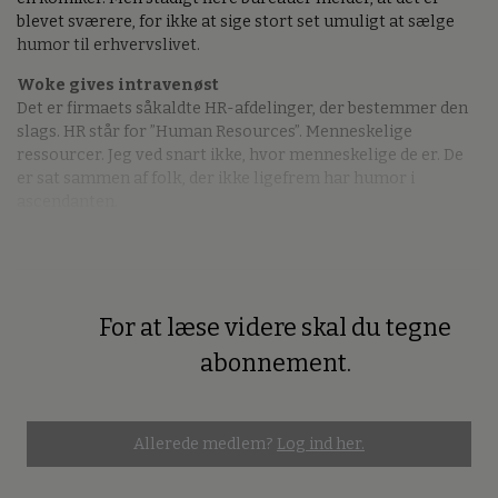
blevet sværere, for ikke at sige stort set umuligt at sælge
humor til erhvervslivet.
Woke gives intravenøst
Det er firmaets såkaldte HR-afdelinger, der bestemmer den
slags. HR står for ”Human Resources”. Menneskelige
ressourcer. Jeg ved snart ikke, hvor menneskelige de er. De
er sat sammen af folk, der ikke ligefrem har humor i
ascendanten.
For at læse videre skal du tegne
Premium
abonnement.
Allerede medlem?
Log ind her.