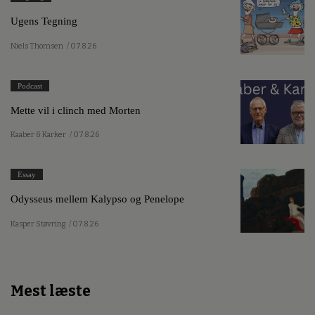
Ugens Tegning
Niels Thomsen
/ 07.8.26
Podcast
Mette vil i clinch med Morten
Kaaber & Karker
/ 07.8.26
Essay
Odysseus mellem Kalypso og Penelope
Kasper Støvring
/ 07.8.26
Mest læste