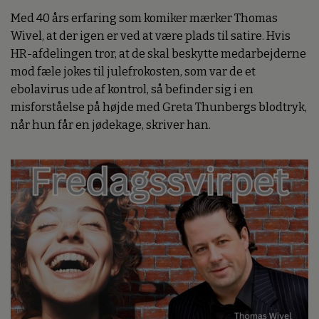
Med 40 års erfaring som komiker mærker Thomas
Wivel, at der igen er ved at være plads til satire. Hvis
HR-afdelingen tror, at de skal beskytte medarbejderne
mod fæle jokes til julefrokosten, som var de et
ebolavirus ude af kontrol, så befinder sig i en
misforståelse på højde med Greta Thunbergs blodtryk,
når hun får en jødekage, skriver han.