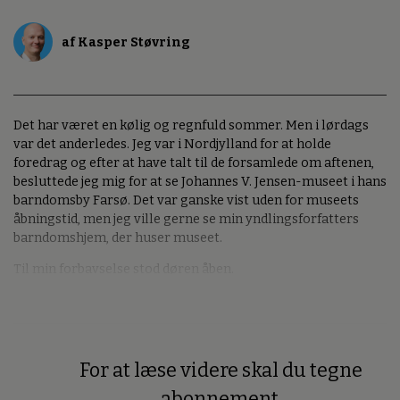
af Kasper Støvring
Det har været en kølig og regnfuld sommer. Men i lørdags
var det anderledes. Jeg var i Nordjylland for at holde
foredrag og efter at have talt til de forsamlede om aftenen,
besluttede jeg mig for at se Johannes V. Jensen-museet i hans
barndomsby Farsø. Det var ganske vist uden for museets
åbningstid, men jeg ville gerne se min yndlingsforfatters
barndomshjem, der huser museet.
Til min forbavselse stod døren åben.
For at læse videre skal du tegne
Premium
abonnement.