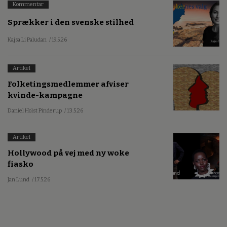
Kommentar
Sprækker i den svenske stilhed
Kajsa Li Paludan
/ 19.5.26
Artikel
Folketingsmedlemmer afviser
kvinde-kampagne
Daniel Holst Pinderup
/ 13.5.26
Artikel
Hollywood på vej med ny woke
fiasko
Jan Lund
/ 17.5.26