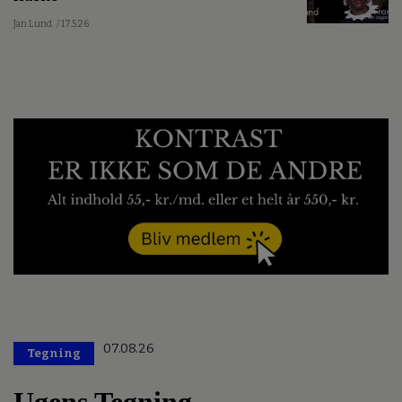
Jan Lund
/ 17.5.26
07.08.26
Tegning