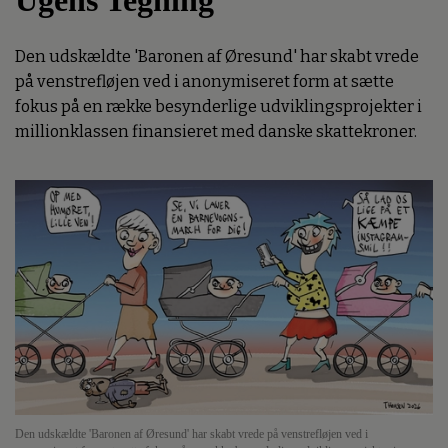
Ugens Tegning
Den udskældte 'Baronen af Øresund' har skabt vrede
på venstrefløjen ved i anonymiseret form at sætte
fokus på en række besynderlige udviklingsprojekter i
millionklassen finansieret med danske skattekroner.
Den udskældte 'Baronen af Øresund' har skabt vrede på venstrefløjen ved i