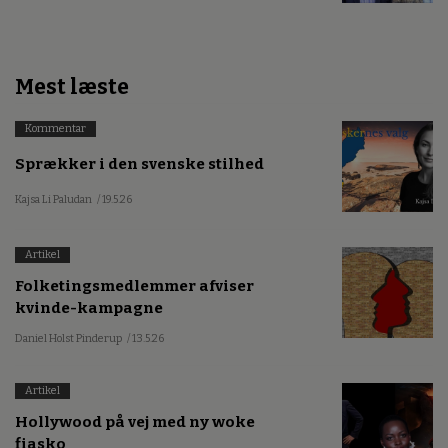
Mest læste
Kommentar
Sprækker i den svenske stilhed
Kajsa Li Paludan
/ 19.5.26
Artikel
Folketingsmedlemmer afviser
kvinde-kampagne
Daniel Holst Pinderup
/ 13.5.26
Artikel
Hollywood på vej med ny woke
fiasko