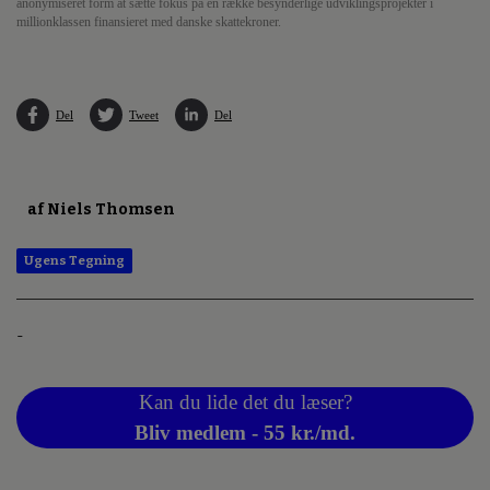
anonymiseret form at sætte fokus på en række besynderlige udviklingsprojekter i
millionklassen finansieret med danske skattekroner.
Del
Tweet
Del
af Niels Thomsen
Ugens Tegning
-
Kan du lide det du læser?
Bliv medlem - 55 kr./md.