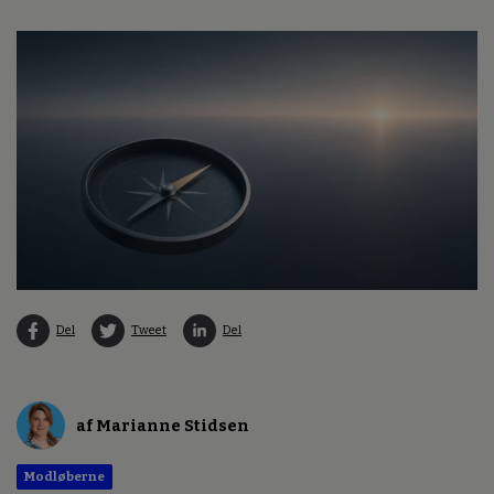
Del
Tweet
Del
af Marianne Stidsen
Modløberne