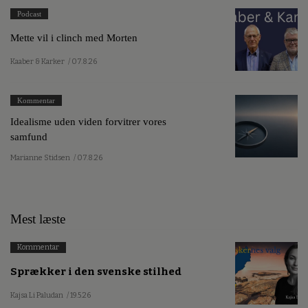
Podcast
Mette vil i clinch med Morten
Kaaber & Karker
/ 07.8.26
Kommentar
Idealisme uden viden forvitrer vores
samfund
Marianne Stidsen
/ 07.8.26
Mest læste
Kommentar
Sprækker i den svenske stilhed
Kajsa Li Paludan
/ 19.5.26