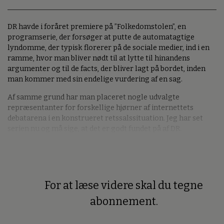
DR havde i foråret premiere på ”Folkedomstolen”, en
programserie, der forsøger at putte de automatagtige
lyndomme, der typisk florerer på de sociale medier, ind i en
ramme, hvor man bliver nødt til at lytte til hinandens
argumenter og til de facts, der bliver lagt på bordet, inden
man kommer med sin endelige vurdering af en sag.
Af samme grund har man placeret nogle udvalgte
repræsentanter for forskellige hjørner af internettets
debatarena i en konstrueret retssalssituation. Jeg har set
serien nu og må sige, at det er godt fundet på af DR.
For at læse videre skal du tegne
Premium
abonnement.