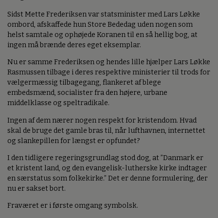
Sidst Mette Frederiksen var statsminister med Lars Løkke
ombord, afskaffede hun Store Bededag uden nogen som
helst samtale og ophøjede Koranen til en så hellig bog, at
ingen må brænde deres eget eksemplar.
Nu er samme Frederiksen og hendes lille hjælper Lars Løkke
Rasmussen tilbage i deres respektive ministerier til trods for
vælgermæssig tilbagegang, flankeret af blege
embedsmænd, socialister fra den højere, urbane
middelklasse og speltradikale.
Ingen af dem nærer nogen respekt for kristendom. Hvad
skal de bruge det gamle bras til, når lufthavnen, internettet
og slankepillen for længst er opfundet?
I den tidligere regeringsgrundlag stod dog, at ”Danmark er
et kristent land, og den evangelisk-lutherske kirke indtager
en særstatus som folkekirke.” Det er denne formulering, der
nu er sakset bort.
Fraværet er i første omgang symbolsk.