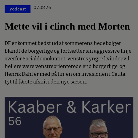
07.08.26
Podcast
Mette vil i clinch med Morten
DF er kommet bedst ud af sommerens hedebølger
blandt de borgerlige og fortsætter sin aggressive linje
overfor Socialdemokratiet. Venstres yngre kvinder vil
hellere være venstreorienterede end borgerlige, og
Henrik Dahl er med på linjen om invasionen i Ceuta.
Lyt til første afsnit i den nye sæson.