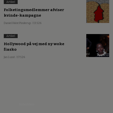
Artikel
Folketingsmedlemmer afviser
kvinde-kampagne
Daniel Holst Pinderup
/ 13.5.26
Artikel
Hollywood på vej med ny woke
fiasko
Jan Lund
/ 17.5.26
Nyhedsbrev