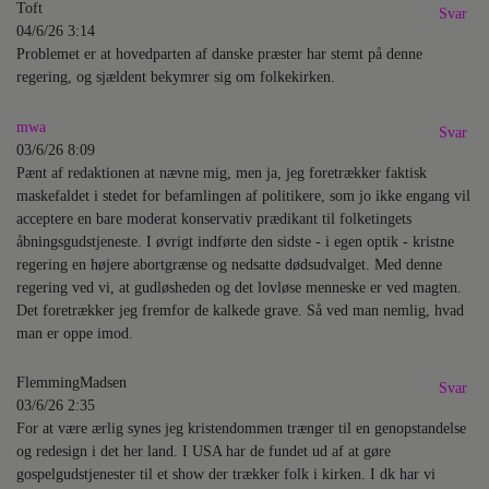
Toft
Svar
04/6/26 3:14
Problemet er at hovedparten af danske præster har stemt på denne
regering, og sjældent bekymrer sig om folkekirken.
mwa
Svar
03/6/26 8:09
Pænt af redaktionen at nævne mig, men ja, jeg foretrækker faktisk
maskefaldet i stedet for befamlingen af politikere, som jo ikke engang vil
acceptere en bare moderat konservativ prædikant til folketingets
åbningsgudstjeneste. I øvrigt indførte den sidste - i egen optik - kristne
regering en højere abortgrænse og nedsatte dødsudvalget. Med denne
regering ved vi, at gudløsheden og det lovløse menneske er ved magten.
Det foretrækker jeg fremfor de kalkede grave. Så ved man nemlig, hvad
man er oppe imod.
FlemmingMadsen
Svar
03/6/26 2:35
For at være ærlig synes jeg kristendommen trænger til en genopstandelse
og redesign i det her land. I USA har de fundet ud af at gøre
gospelgudstjenester til et show der trækker folk i kirken. I dk har vi