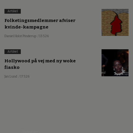
Artikel
Folketingsmedlemmer afviser
kvinde-kampagne
Daniel Holst Pinderup
/ 13.5.26
Artikel
Hollywood på vej med ny woke
fiasko
Jan Lund
/ 17.5.26
Nyhedsbrev