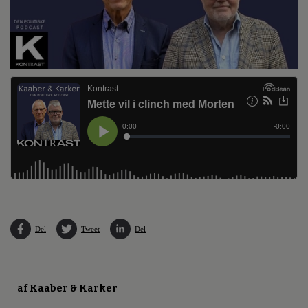
Del
Tweet
Del
af Kaaber & Karker