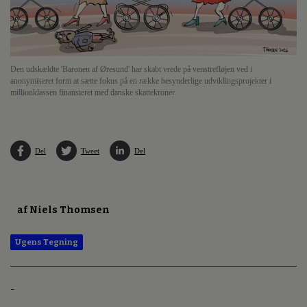
Den udskældte 'Baronen af Øresund' har skabt vrede på venstrefløjen ved i
anonymiseret form at sætte fokus på en række besynderlige udviklingsprojekter i
millionklassen finansieret med danske skattekroner.
Del
Tweet
Del
af Niels Thomsen
Ugens Tegning
-