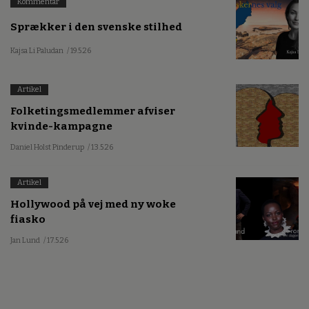
Kommentar
Sprækker i den svenske stilhed
Kajsa Li Paludan
/ 19.5.26
Artikel
Folketingsmedlemmer afviser
kvinde-kampagne
Daniel Holst Pinderup
/ 13.5.26
Artikel
Hollywood på vej med ny woke
fiasko
Jan Lund
/ 17.5.26