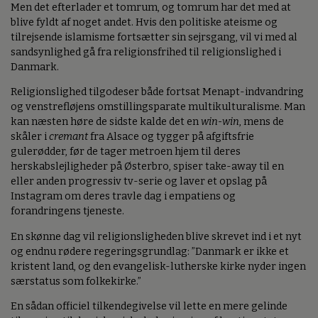
Men det efterlader et tomrum, og tomrum har det med at
blive fyldt af noget andet. Hvis den politiske ateisme og
tilrejsende islamisme fortsætter sin sejrsgang, vil vi med al
sandsynlighed gå fra religionsfrihed til religionslighed i
Danmark.
Religionslighed tilgodeser både fortsat Menapt-indvandring
og venstrefløjens omstillingsparate multikulturalisme. Man
kan næsten høre de sidste kalde det en
win-win
, mens de
skåler i
cremant
fra Alsace og tygger på afgiftsfrie
gulerødder, før de tager metroen hjem til deres
herskabslejligheder på Østerbro, spiser take-away til en
eller anden progressiv tv-serie og laver et opslag på
Instagram om deres travle dag i empatiens og
forandringens tjeneste.
En skønne dag vil religionsligheden blive skrevet ind i et nyt
og endnu rødere regeringsgrundlag: ”Danmark er ikke et
kristent land, og den evangelisk-lutherske kirke nyder ingen
særstatus som folkekirke.”
En sådan officiel tilkendegivelse vil lette en mere gelinde