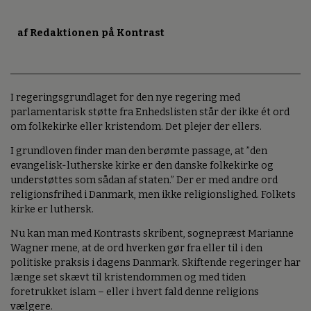
af Redaktionen på Kontrast
I regeringsgrundlaget for den nye regering med
parlamentarisk støtte fra Enhedslisten står der ikke ét ord
om folkekirke eller kristendom. Det plejer der ellers.
I grundloven finder man den berømte passage, at ”den
evangelisk-lutherske kirke er den danske folkekirke og
understøttes som sådan af staten.” Der er med andre ord
religionsfrihed i Danmark, men ikke religionslighed. Folkets
kirke er luthersk.
Nu kan man med Kontrasts skribent, sognepræst Marianne
Wagner mene, at de ord hverken gør fra eller til i den
politiske praksis i dagens Danmark. Skiftende regeringer har
længe set skævt til kristendommen og med tiden
foretrukket islam – eller i hvert fald denne religions
vælgere.