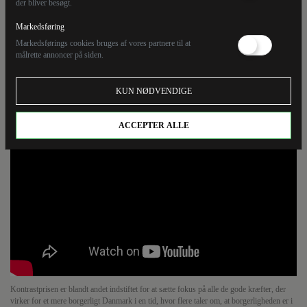
Kontrastprisen
der bliver besøgt.
Markedsføring
Markedsførings cookies bruges af vores partnere til at
Alex Vanopslagh vandt Kontrastprisen for partiets ‘Du
målrette annoncer på siden.
kan godt’-kampagne. Se hans tale om tankerne bag
kampagnen, det borgerlige Danmark og LA’s valgsejr.
KUN NØDVENDIGE
ACCEPTER ALLE
Kontrastprisen er blandt andet indstiftet for at sætte fokus på alle de gode kræfter, der
virker for et mere borgerligt Danmark i en tid, hvor flere taler om, at borgerligheden er i