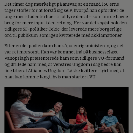
Det rimer dog mærkeligt på ansvar, at en mand i 50’erne
tager stoffer for at forstå sig selv, hvorpå han opfordrer de
unge med studenterhuer til at fyre den af – som om de havde
brug for mere input i den retning. Her var det spøjst nok den
tidligere SF-politiker Cekic, der leverede mere borgerlige
ord til publikum, som igen kvitterede med akklamationer.
Efter en del padlen kom han så, udenrigsministeren, og det
var ret morsomt. Han var kommet ind på businessclass.
Vanopslagh præsenterede ham som tidligere VU-formand
og drillede ham med, at Venstres Ungdom i dag bedre kan
lide Liberal Alliances Ungdom. Løkke kvitterer tørt med, at
man kan komme langt, hvis man starter i VU.