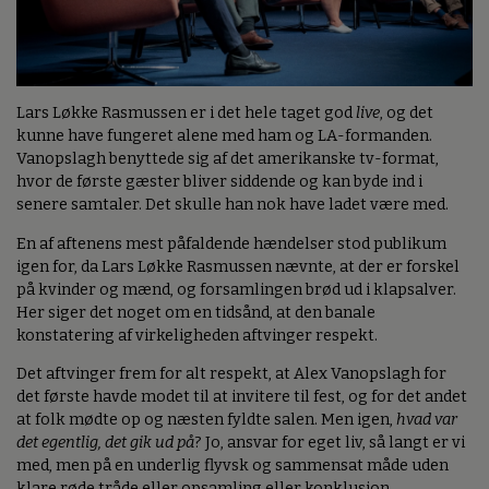
Lars Løkke Rasmussen er i det hele taget god
live
, og det
kunne have fungeret alene med ham og LA-formanden.
Vanopslagh benyttede sig af det amerikanske tv-format,
hvor de første gæster bliver siddende og kan byde ind i
senere samtaler. Det skulle han nok have ladet være med.
En af aftenens mest påfaldende hændelser stod publikum
igen for, da Lars Løkke Rasmussen nævnte, at der er forskel
på kvinder og mænd, og forsamlingen brød ud i klapsalver.
Her siger det noget om en tidsånd, at den banale
konstatering af virkeligheden aftvinger respekt.
Det aftvinger frem for alt respekt, at Alex Vanopslagh for
det første havde modet til at invitere til fest, og for det andet
at folk mødte op og næsten fyldte salen. Men igen,
hvad var
det egentlig, det gik ud på
? Jo, ansvar for eget liv, så langt er vi
med, men på en underlig flyvsk og sammensat måde uden
klare røde tråde eller opsamling eller konklusion.