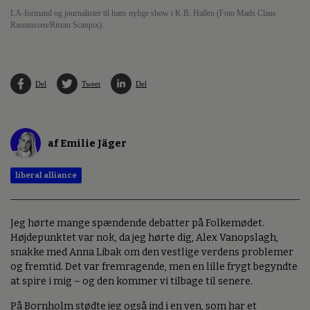
LA-formand og journalister til hans nylige show i K.B. Hallen (Foto Mads Claus
Rasmussen/Ritzau Scanpix).
Del
Tweet
Del
af Emilie Jäger
liberal alliance
Jeg hørte mange spændende debatter på Folkemødet.
Højdepunktet var nok, da jeg hørte dig, Alex Vanopslagh,
snakke med Anna Libak om den vestlige verdens problemer
og fremtid. Det var fremragende, men en lille frygt begyndte
at spire i mig – og den kommer vi tilbage til senere.
På Bornholm stødte jeg også ind i en ven, som har et