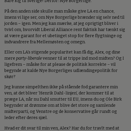
Bare kig til Sverige! Derfor: Nye Borgerlige.
På den anden side skulle man måske give LA en chance,
imens vi lige ser, om Nye Borgerlige brænder sig selv ned til
jorden – igen. Men jeg kan mærke, at jeg oprigtigt bliver i
tvivl om, hvorvidt Liberal Alliance rent faktisk har tænkt sig
at være garant for et ubetinget stop for flere flygtninge og
indvandrere fra Mellemøsten og omegn.
Eller om LA’s stigende popularitet kan få dig, Alex, og dine
mere
party-liberale
venner til at trippe ind mod midten? Og I
ligefrem – måske for at please de politisk korrekte – vil
begynde at kalde Nye Borgerliges udlændingepolitik for
skør?
Jeg kunne simpelthen ikke på stående fod garantere min
ven, at det bliver ‘Henrik Dahl-linjen’, der kommer til at
præge LA, når nu Dahl smutter til EU, imens du og Ole Birk
begynder at drømme om at blive det store og samlende
midterparti, og Venstre og de konservative går rundt og
leder efter deres sjæl.
Hvad er dit svar til min ven, Alex? Har du for travlt med at