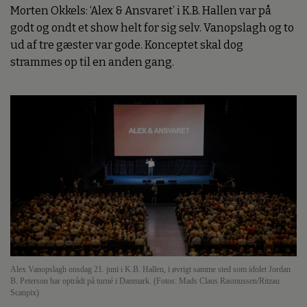
Morten Okkels: ‘Alex & Ansvaret’ i K.B. Hallen var på
godt og ondt et show helt for sig selv. Vanopslagh og to
ud af tre gæster var gode. Konceptet skal dog
strammes op til en anden gang.
Alex Vanopslagh onsdag 21. juni i K.B. Hallen, i øvrigt samme sted som idolet Jordan
B. Peterson har optrådt på turné i Danmark. (Fotos: Mads Claus Rasmussen/Ritzau
Scanpix)