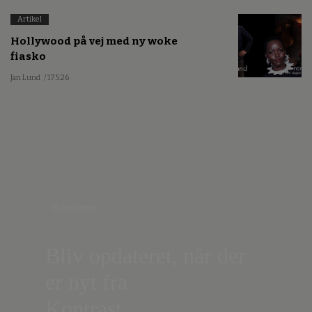
Artikel
Hollywood på vej med ny woke
fiasko
Jan Lund
/ 17.5.26
Nyhedsbrev
Bliv opdateret, når der
er nyt fra
Kontrast