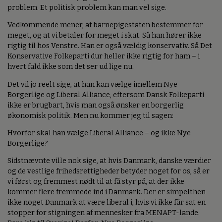
problem. Et politisk problem kan man vel sige.
Vedkommende mener, at barnepigestaten bestemmer for
meget, og at vi betaler for meget i skat. Så han hører ikke
rigtig til hos Venstre. Han er også vældig konservativ. Så Det
Konservative Folkeparti dur heller ikke rigtig for ham – i
hvert fald ikke som det ser ud lige nu.
Det vil jo reelt sige, at han kan vælge imellem Nye
Borgerlige og Liberal Alliance, eftersom Dansk Folkeparti
ikke er brugbart, hvis man også ønsker en borgerlig
økonomisk politik. Men nu kommer jeg til sagen:
Hvorfor skal han vælge Liberal Alliance – og ikke Nye
Borgerlige?
Sidstnævnte ville nok sige, at hvis Danmark, danske værdier
og de vestlige frihedsrettigheder betyder noget for os, så er
vi først og fremmest nødt til at få styr på, at der ikke
kommer flere fremmede ind i Danmark. Der er simpelthen
ikke noget Danmark at være liberal i, hvis vi ikke får sat en
stopper for stigningen af mennesker fra MENAPT-lande.