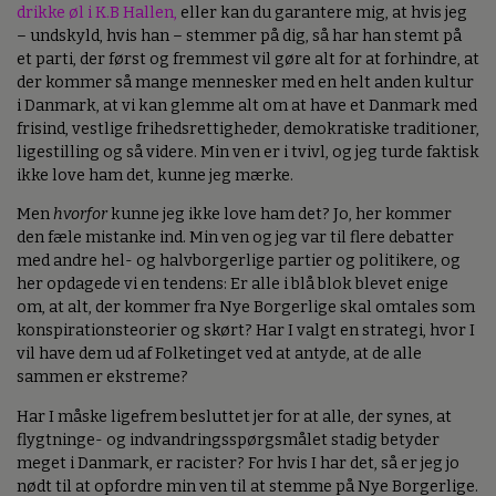
drikke øl i K.B Hallen,
eller kan du garantere mig, at hvis jeg
– undskyld, hvis han – stemmer på dig, så har han stemt på
et parti, der først og fremmest vil gøre alt for at forhindre, at
der kommer så mange mennesker med en helt anden kultur
i Danmark, at vi kan glemme alt om at have et Danmark med
frisind, vestlige frihedsrettigheder, demokratiske traditioner,
ligestilling og så videre. Min ven er i tvivl, og jeg turde faktisk
ikke love ham det, kunne jeg mærke.
Men
hvorfor
kunne jeg ikke love ham det? Jo, her kommer
den fæle mistanke ind. Min ven og jeg var til flere debatter
med andre hel- og halvborgerlige partier og politikere, og
her opdagede vi en tendens: Er alle i blå blok blevet enige
om, at alt, der kommer fra Nye Borgerlige skal omtales som
konspirationsteorier og skørt? Har I valgt en strategi, hvor I
vil have dem ud af Folketinget ved at antyde, at de alle
sammen er ekstreme?
Har I måske ligefrem besluttet jer for at alle, der synes, at
flygtninge- og indvandringsspørgsmålet stadig betyder
meget i Danmark, er racister? For hvis I har det, så er jeg jo
nødt til at opfordre min ven til at stemme på Nye Borgerlige.