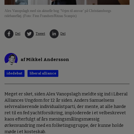
Alex Vanopslagh med sin aktuelle bog ‘Vejen til ansvar’ på Christiansborgs
ridebanefløj. (Foto: Finn Frandsen/Ritzau Scanpix)
Del
Tweet
Del
af Mikkel Andersson
idedebat
liberal alliance
Meget er sket, siden Alex Vanopslagh meldte sig ind i Liberal
Alliances Ungdom for 12 år siden. Anders Samuelsens
selvrealiserende individualistparti, der mente, at alle havde
ret til en fed yachtforsikring, imploderede i et velbeskrevet
kaos efterfulgt af års meningsmålingsmæssig
ørkenvandring med en folketingsgruppe, der kunne holde
møde i et kosteskab.