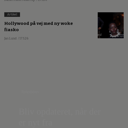
Artikel
Hollywood på vej med ny woke
fiasko
Jan Lund
/ 17.5.26
Nyhedsbrev
Bliv opdateret, når der
er nyt fra