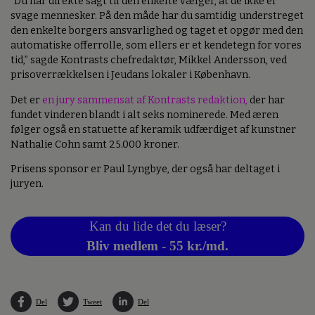
“Du har direkte sagt til den enkelte vælger, at de ikke er
svage mennesker. På den måde har du samtidig understreget
den enkelte borgers ansvarlighed og taget et opgør med den
automatiske offerrolle, som ellers er et kendetegn for vores
tid,” sagde Kontrasts chefredaktør, Mikkel Andersson, ved
prisoverrækkelsen i Jeudans lokaler i København.
Det er
en jury sammensat af Kontrasts redaktion,
der har
fundet vinderen blandt i alt seks nominerede. Med æren
følger også en statuette af keramik udfærdiget af kunstner
Nathalie Cohn samt 25.000 kroner.
Prisens sponsor er Paul Lyngbye, der også har deltaget i
juryen.
Kan du lide det du læser?
Bliv medlem - 55 kr./md.
Del
Tweet
Del