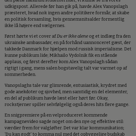
den pæne håndfuld studenterhuer, vi kunne se fra vores
udkigspost. Allerede før han gik på, havde Alex Vanopslagh
præsteret, hvad nok ingen andre politikere formår, at skabe
en politisk forsamling, hvis gennemsnitsalder formentlig
ikke lå højere end vælgernes.
Først hørte vi et cover af
Du er ikke alene
og et indlæg fra den
ukrainske ambassadør, en på forhånd uannonceret gæst, der
takkede Danmark for hjælpen mod russisk imperialisme. Det
kunne publikum lide; Mikhailo Vydolnik fik en stående
applaus, og først derefter kom Alex Vanopslagh sådan
rigtigt i gang, mens salen bogstavelig talt var varmet op af
sommerheden.
Vanopslaghs tale var glimrende, entusiastisk, krydret med
gode anekdoter og sjovhed, men samtidig en del elementer,
en del af publikum havde læst eller hørt før. Okay,
rockstjerner spiller selvfølgelig også deres hits flere gange.
En snigpremiere på en velproduceret kommende
kampagnevideo sagde noget om den nye og effektive stil:
værdier frem for valgløfter. Det var klar kommunikation;
‘Du kan godt’ to komma nul med det opbyggelige budskab