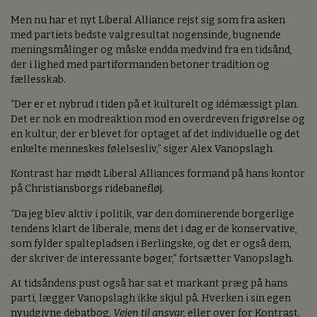
Men nu har et nyt Liberal Alliance rejst sig som fra asken
med partiets bedste valgresultat nogensinde, bugnende
meningsmålinger og måske endda medvind fra en tidsånd,
der i lighed med partiformanden betoner tradition og
fællesskab.
“Der er et nybrud i tiden på et kulturelt og idémæssigt plan.
Det er nok en modreaktion mod en overdreven frigørelse og
en kultur, der er blevet for optaget af det individuelle og det
enkelte menneskes følelsesliv,” siger Alex Vanopslagh.
Kontrast har mødt Liberal Alliances formand på hans kontor
på Christiansborgs ridebanefløj.
“Da jeg blev aktiv i politik, var den dominerende borgerlige
tendens klart de liberale, mens det i dag er de konservative,
som fylder spaltepladsen i Berlingske, og det er også dem,
der skriver de interessante bøger,” fortsætter Vanopslagh.
At tidsåndens pust også har sat et markant præg på hans
parti, lægger Vanopslagh ikke skjul på. Hverken i sin egen
nyudgivne debatbog,
Vejen til ansvar,
eller over for Kontrast.