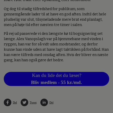
Og dog til stadig tilfredshed for publikum, som
gennemgående lader til at have en god aften. Indtil det hele
pludselig var slut, tilsyneladende mere brat end planlagt,
men på høje tid efter næsten tre timer i salen.
På vej ud passerede vi den længste kø til bogsignering set
længe. Alex Vanopslagh var på hjemmebane med vinden i
ryggen, han var for så vidt uden modstander, og derfor
kunne han vinde uden at have lagt taktikken på forhånd. Han
kan være tilfreds med onsdag aften. Hvis der bliver en næste
gang, kan han også gøre det bedre.
Kan du lide det du læser?
Bliv medlem - 55 kr./md.
Del
Tweet
Del