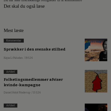
Du har ikke tilstrækkelige rettigheder til at kommentere
Det skal du også læse
Mest læste
Kommentar
Sprækker i den svenske stilhed
Kajsa Li Paludan
/ 19.5.26
Artikel
Folketingsmedlemmer afviser
kvinde-kampagne
Daniel Holst Pinderup
/ 13.5.26
Artikel