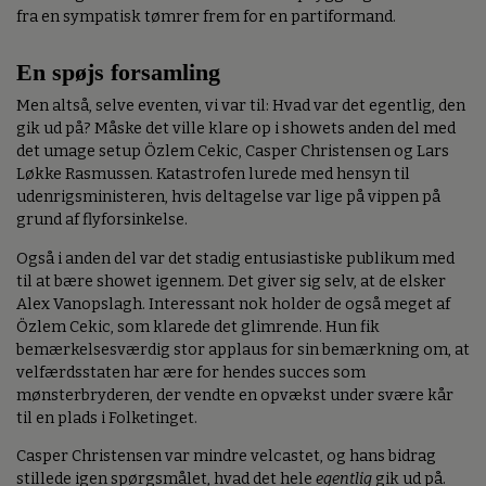
fra en sympatisk tømrer frem for en partiformand.
En spøjs forsamling
Men altså, selve eventen, vi var til: Hvad var det egentlig, den
gik ud på? Måske det ville klare op i showets anden del med
det umage setup Özlem Cekic, Casper Christensen og Lars
Løkke Rasmussen. Katastrofen lurede med hensyn til
udenrigsministeren, hvis deltagelse var lige på vippen på
grund af flyforsinkelse.
Også i anden del var det stadig entusiastiske publikum med
til at bære showet igennem. Det giver sig selv, at de elsker
Alex Vanopslagh. Interessant nok holder de også meget af
Özlem Cekic, som klarede det glimrende. Hun fik
bemærkelsesværdig stor applaus for sin bemærkning om, at
velfærdsstaten har ære for hendes succes som
mønsterbryderen, der vendte en opvækst under svære kår
til en plads i Folketinget.
Casper Christensen var mindre velcastet, og hans bidrag
stillede igen spørgsmålet, hvad det hele
egentlig
gik ud på.