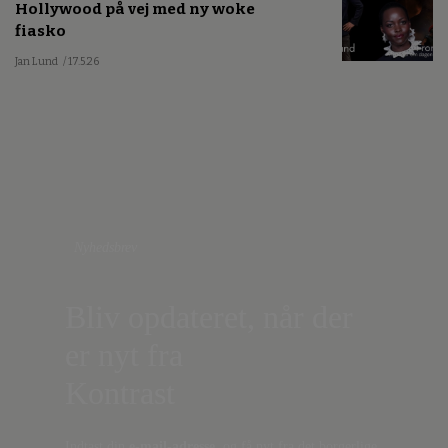
Hollywood på vej med ny woke
fiasko
Jan Lund
/ 17.5.26
Nyhedsbrev
Bliv opdateret, når der
er nyt fra
Kontrast
Indtast din
e-mail-adresse,
og få nyt fra det borgerlige