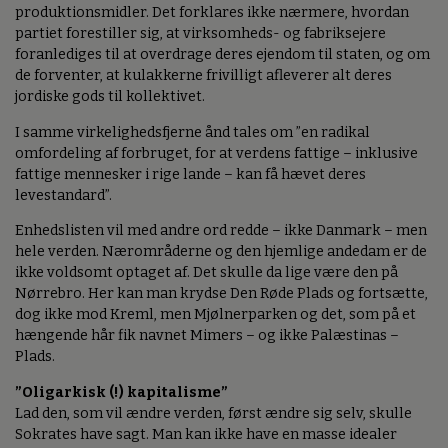
produktionsmidler. Det forklares ikke nærmere, hvordan
partiet forestiller sig, at virksomheds- og fabriksejere
foranlediges til at overdrage deres ejendom til staten, og om
de forventer, at kulakkerne frivilligt afleverer alt deres
jordiske gods til kollektivet.
I samme virkelighedsfjerne ånd tales om ”en radikal
omfordeling af forbruget, for at verdens fattige – inklusive
fattige mennesker i rige lande – kan få hævet deres
levestandard”.
Enhedslisten vil med andre ord redde – ikke Danmark – men
hele verden. Nærområderne og den hjemlige andedam er de
ikke voldsomt optaget af. Det skulle da lige være den på
Nørrebro. Her kan man krydse Den Røde Plads og fortsætte,
dog ikke mod Kreml, men Mjølnerparken og det, som på et
hængende hår fik navnet Mimers – og ikke Palæstinas –
Plads.
”Oligarkisk (!) kapitalisme”
Lad den, som vil ændre verden, først ændre sig selv, skulle
Sokrates have sagt. Man kan ikke have en masse idealer