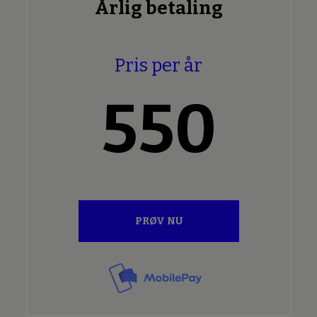
Årlig betaling
Pris per år
550
PRØV NU