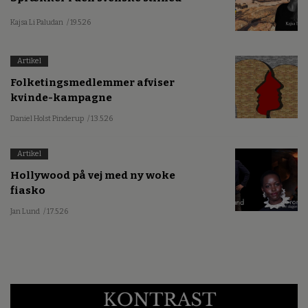
Kajsa Li Paludan
/ 19.5.26
Artikel
Folketingsmedlemmer afviser
kvinde-kampagne
Daniel Holst Pinderup
/ 13.5.26
Artikel
Hollywood på vej med ny woke
fiasko
Jan Lund
/ 17.5.26