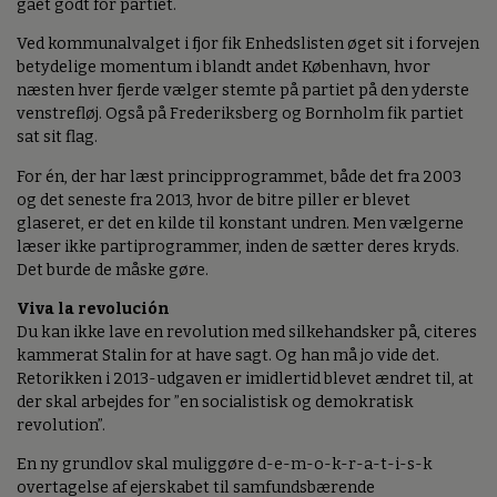
gået godt for partiet.
Ved kommunalvalget i fjor fik Enhedslisten øget sit i forvejen
betydelige momentum i blandt andet København, hvor
næsten hver fjerde vælger stemte på partiet på den yderste
venstrefløj. Også på Frederiksberg og Bornholm fik partiet
sat sit flag.
For én, der har læst principprogrammet, både det fra 2003
og det seneste fra 2013, hvor de bitre piller er blevet
glaseret, er det en kilde til konstant undren. Men vælgerne
læser ikke partiprogrammer, inden de sætter deres kryds.
Det burde de måske gøre.
Viva la revolución
Du kan ikke lave en revolution med silkehandsker på, citeres
kammerat Stalin for at have sagt. Og han må jo vide det.
Retorikken i 2013-udgaven er imidlertid blevet ændret til, at
der skal arbejdes for ”en socialistisk og demokratisk
revolution”.
En ny grundlov skal muliggøre d-e-m-o-k-r-a-t-i-s-k
overtagelse af ejerskabet til samfundsbærende