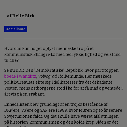
af Helle Birk
socialisme
Hvordan kan noget oplyst menneske tro på et
kommunistisk Shangri-La med fed lykke, lighed og velstand
til alle?
Se nu DDR, Den ”Demokratiske” Republik, hvor partitoppen
boede i Wandlitz
,
Volvograd
i folkemunde. Her mæskede
politibureauets elite sig i delikatesser fra det dekadente
Vesten, mens østborgerne stod i kø for at få mad og ventede i
årevis på en Trabant.
Enhedslisten blev grundlagt af en trojka bestående af
DKP’ere, VS’ere og SAP’ere i 1989, hvor Muren og to år senere
Sovjetunionen faldt. Og det skulle have været afslutningen
på historien, kommunismen og den kolde krig. Siden er det