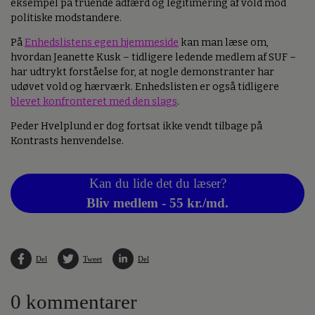
eksempel på truende adfærd og legitimering af vold mod
politiske modstandere.
På
Enhedslistens egen hjemmeside
kan man læse om,
hvordan Jeanette Kusk – tidligere ledende medlem af SUF –
har udtrykt forståelse for, at nogle demonstranter har
udøvet vold og hærværk. Enhedslisten er også tidligere
blevet konfronteret med den slags
.
Peder Hvelplund er dog fortsat ikke vendt tilbage på
Kontrasts henvendelse.
Kan du lide det du læser?
Bliv medlem - 55 kr./md.
Del
Tweet
Del
0 kommentarer