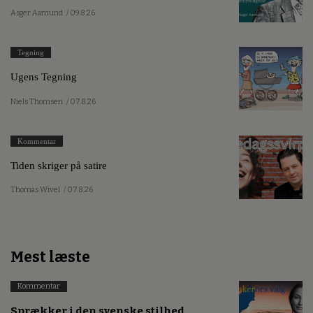
Asger Aamund
/ 09.8.26
Tegning
Ugens Tegning
Niels Thomsen
/ 07.8.26
Kommentar
Tiden skriger på satire
Thomas Wivel
/ 07.8.26
Mest læste
Kommentar
Sprækker i den svenske stilhed