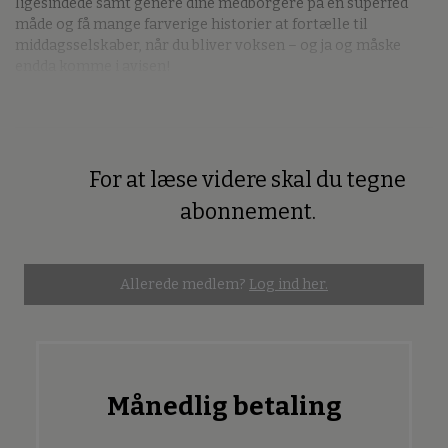
ligesindede samt genere dine medborgere på en superfed
måde og få mange farverige historier at fortælle til
middagsselskaber, når du bliver voksen – og ja og måske
endda komme i avisen!
For at læse videre skal du tegne
Premium
abonnement.
Allerede medlem?
Log ind her.
Månedlig betaling