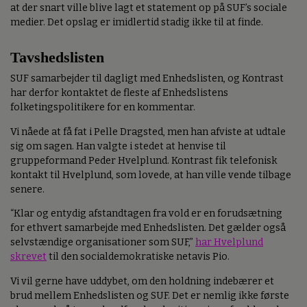
at der snart ville blive lagt et statement op på SUF’s sociale
medier. Det opslag er imidlertid stadig ikke til at finde.
Tavshedslisten
SUF samarbejder til dagligt med Enhedslisten, og Kontrast
har derfor kontaktet de fleste af Enhedslistens
folketingspolitikere for en kommentar.
Vi nåede at få fat i Pelle Dragsted, men han afviste at udtale
sig om sagen. Han valgte i stedet at henvise til
gruppeformand Peder Hvelplund. Kontrast fik telefonisk
kontakt til Hvelplund, som lovede, at han ville vende tilbage
senere.
“Klar og entydig afstandtagen fra vold er en forudsætning
for ethvert samarbejde med Enhedslisten. Det gælder også
selvstændige organisationer som SUF,”
har Hvelplund
skrevet
til den socialdemokratiske netavis Pio.
Vi vil gerne have uddybet, om den holdning indebærer et
brud mellem Enhedslisten og SUF. Det er nemlig ikke første