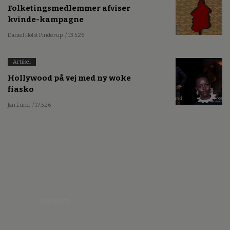
Folketingsmedlemmer afviser
kvinde-kampagne
Daniel Holst Pinderup
/ 13.5.26
Artikel
Hollywood på vej med ny woke
fiasko
Jan Lund
/ 17.5.26
Nyhedsbrev