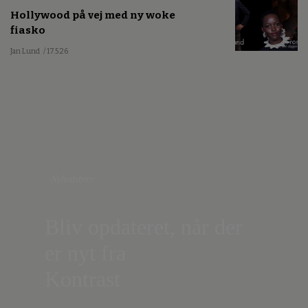
Hollywood på vej med ny woke
fiasko
Jan Lund
/ 17.5.26
Nyhedsbrev
Bliv opdateret, når der
er nyt fra
Kontrast