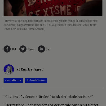
I fraværet af eget ungdomsparti har Enhedslisten gennem mange år samarbejdet med
Socialistisk Ungdomsfront. Her er SUF til valgfest med Enhedslisten i 2015. (Foto:
David Leth Williams/Ritzau Scanpix)
Del
Tweet
Del
af Emilie Jäger
socialisme
Enhedslisten
På tværs af videoen står der: “Tæsk din lokale racist <3”.
Eller rettere – det stod der. For der er tale om en nu slettet