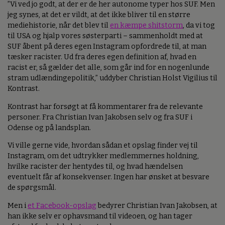
”Vi ved jo godt, at der er de her autonome typer hos SUF. Men
jeg synes, at det er vildt, at det ikke bliver til en større
mediehistorie, når det blev til
en kæmpe shitstorm
, da vi tog
til USA og hjalp vores søsterparti – sammenholdt med at
SUF åbent på deres egen Instagram opfordrede til, at man
tæsker racister. Ud fra deres egen definition af, hvad en
racist er, så gælder det alle, som går ind for en nogenlunde
stram udlændingepolitik,” uddyber Christian Holst Vigilius til
Kontrast.
Kontrast har forsøgt at få kommentarer fra de relevante
personer. Fra Christian Ivan Jakobsen selv og fra SUF i
Odense og på landsplan.
Vi ville gerne vide, hvordan sådan et opslag finder vej til
Instagram, om det udtrykker medlemmernes holdning,
hvilke racister der hentydes til, og hvad hændelsen
eventuelt får af konsekvenser. Ingen har ønsket at besvare
de spørgsmål.
Men i
et Facebook-opslag
bedyrer Christian Ivan Jakobsen, at
han ikke selv er ophavsmand til videoen, og han tager