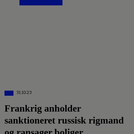
31.10.23
Frankrig anholder
sanktioneret russisk rigmand
og ransager boliger