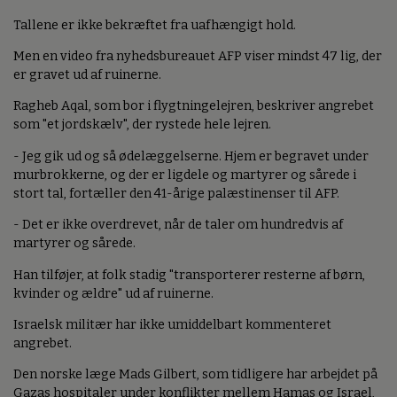
Tallene er ikke bekræftet fra uafhængigt hold.
Men en video fra nyhedsbureauet AFP viser mindst 47 lig, der
er gravet ud af ruinerne.
Ragheb Aqal, som bor i flygtningelejren, beskriver angrebet
som "et jordskælv", der rystede hele lejren.
- Jeg gik ud og så ødelæggelserne. Hjem er begravet under
murbrokkerne, og der er ligdele og martyrer og sårede i
stort tal, fortæller den 41-årige palæstinenser til AFP.
- Det er ikke overdrevet, når de taler om hundredvis af
martyrer og sårede.
Han tilføjer, at folk stadig "transporterer resterne af børn,
kvinder og ældre" ud af ruinerne.
Israelsk militær har ikke umiddelbart kommenteret
angrebet.
Den norske læge Mads Gilbert, som tidligere har arbejdet på
Gazas hospitaler under konflikter mellem Hamas og Israel,