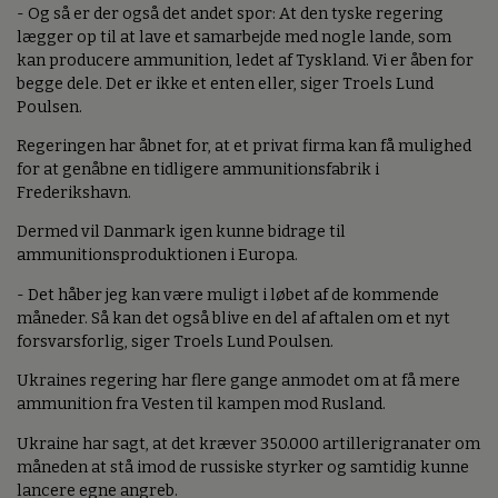
- Og så er der også det andet spor: At den tyske regering
lægger op til at lave et samarbejde med nogle lande, som
kan producere ammunition, ledet af Tyskland. Vi er åben for
begge dele. Det er ikke et enten eller, siger Troels Lund
Poulsen.
Regeringen har åbnet for, at et privat firma kan få mulighed
for at genåbne en tidligere ammunitionsfabrik i
Frederikshavn.
Dermed vil Danmark igen kunne bidrage til
ammunitionsproduktionen i Europa.
- Det håber jeg kan være muligt i løbet af de kommende
måneder. Så kan det også blive en del af aftalen om et nyt
forsvarsforlig, siger Troels Lund Poulsen.
Ukraines regering har flere gange anmodet om at få mere
ammunition fra Vesten til kampen mod Rusland.
Ukraine har sagt, at det kræver 350.000 artillerigranater om
måneden at stå imod de russiske styrker og samtidig kunne
lancere egne angreb.