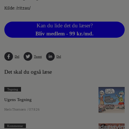
Kilde: /ritzau/
Kan du lide det du læser?
Bliv medlem - 99 kr./md.
Del
Tweet
Del
Det skal du også læse
Tegning
Ugens Tegning
Niels Thomsen
/ 07.8.26
Kommentar