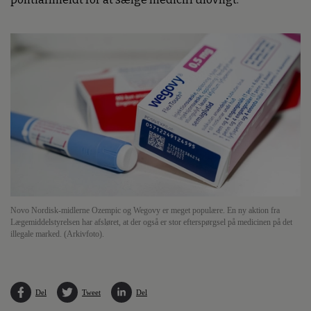
Novo Nordisk-midlerne Ozempic og Wegovy er meget populære. En ny aktion fra
Lægemiddelstyrelsen har afsløret, at der også er stor efterspørgsel på medicinen på det
illegale marked. (Arkivfoto).
Del
Tweet
Del