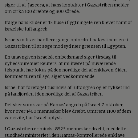
siger til al-Jazeera, at hans kontakter i Gazastriben melder
om cirka 100 dræbte og 300 sårede.
Ifølge hans kilder er 15 huse i flygtningelejren blevet ramt af
israelske luftangreb.
Israels militær har flere gange opfordret palæstinensere i
Gazastriben til at søge mod syd nær grænsen til Egypten.
En unavngiven israelsk embedsmand siger tirsdag til
nyhedsbureauet Reuters, at militæret på nuværende
tidspunkt har fokus på den nordlige del af enklaven. Siden
kommer turen til syd, siger vedkommende.
Israel har foretaget tusindvis af luftangreb og er rykket ind
på landjorden i den nordlige del af Gazastriben.
Det sker som svar på Hamas' angreb på Israel 7. oktober,
hvor over 1400 mennesker blev dræbt. Omtrent 1100 af dem
var civile, har Israel oplyst.
I Gazastriben er mindst 8525 mennesker dræbt, meddelte
sundhedsministeriet i den Hamas-kontrollerede enklave