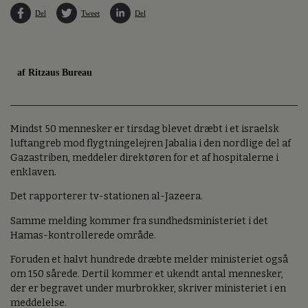
Del
Tweet
Del
af Ritzaus Bureau
Mindst 50 mennesker er tirsdag blevet dræbt i et israelsk
luftangreb mod flygtningelejren Jabalia i den nordlige del af
Gazastriben, meddeler direktøren for et af hospitalerne i
enklaven.
Det rapporterer tv-stationen al-Jazeera.
Samme melding kommer fra sundhedsministeriet i det
Hamas-kontrollerede område.
Foruden et halvt hundrede dræbte melder ministeriet også
om 150 sårede. Dertil kommer et ukendt antal mennesker,
der er begravet under murbrokker, skriver ministeriet i en
meddelelse.