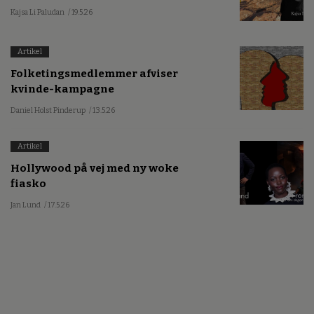
Kajsa Li Paludan
/ 19.5.26
Artikel
Folketingsmedlemmer afviser
kvinde-kampagne
Daniel Holst Pinderup
/ 13.5.26
Artikel
Hollywood på vej med ny woke
fiasko
Jan Lund
/ 17.5.26