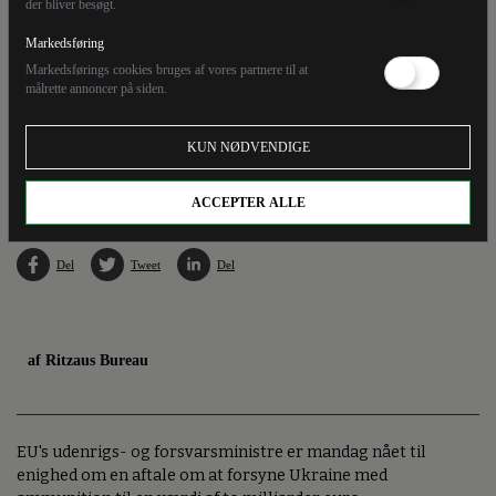
der bliver besøgt.
Markedsføring
Markedsførings cookies bruges af vores partnere til at
målrette annoncer på siden.
Danmark er blandt de lande, der støtter op om at sende mere ammunition til Ukraine.
KUN NØDVENDIGE
Regeringen overvejer desuden, om man kan genskabe ammunitionsfabrik i
Frederikshavn, siger fungerende forsvarsminister Troels Lund Poulsen (V).
ACCEPTER ALLE
Del
Tweet
Del
af Ritzaus Bureau
EU's udenrigs- og forsvarsministre er mandag nået til
enighed om en aftale om at forsyne Ukraine med