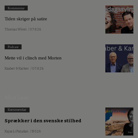
Kommentar
Tiden skriger på satire
Thomas Wivel
/ 07.8.26
Podcast
Mette vil i clinch med Morten
Kaaber & Karker
/ 07.8.26
Mest læste
Kommentar
Sprækker i den svenske stilhed
Kajsa Li Paludan
/ 19.5.26