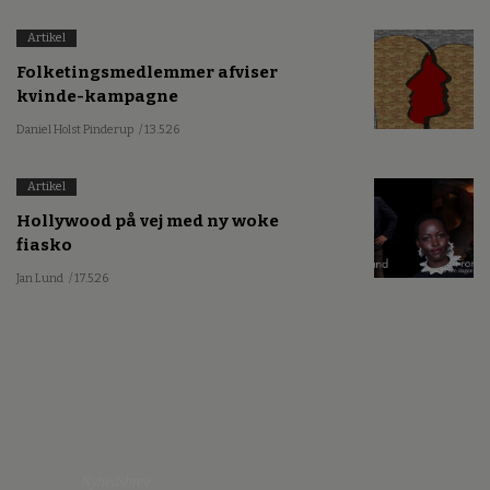
Artikel
Folketingsmedlemmer afviser
kvinde-kampagne
Daniel Holst Pinderup
/ 13.5.26
Artikel
Hollywood på vej med ny woke
fiasko
Jan Lund
/ 17.5.26
Nyhedsbrev