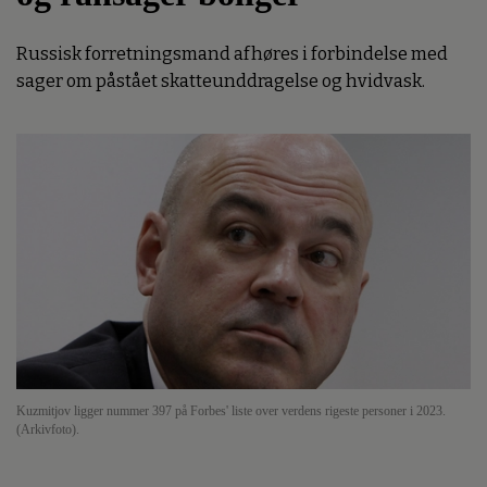
Russisk forretningsmand afhøres i forbindelse med
sager om påstået skatteunddragelse og hvidvask.
Kuzmitjov ligger nummer 397 på Forbes' liste over verdens rigeste personer i 2023.
(Arkivfoto).