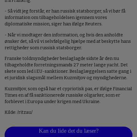
fra Frankrig.
- Så vidt jeg forstår, er han russisk statsborger, så vi bør få
information om tilbageholdelsen igennem vores
diplomatiske mission, siger han ifølge Reuters.
- Når vi modtager den information, og hvis den anholdte
ønsker det, så vil vi selvfølgelig hjælpe med at beskytte hans
rettigheder som russisk statsborger.
Franske toldmyndigheder beslaglagde sidste år den nu
tilbageholdte forretningsmands 27 meter lange yacht. Det
skete som led i EU-sanktioner. Beslaglæggelsen satte gang i
et juridisk slagsmål mellem Kuzmitjov og myndighederne.
Kuzmitjov, som også har et cypriotisk pas, er ifølge Financial
Times en af få sanktionerede russiske oligarker, som er
forblevet i Europa under krigen med Ukraine.
Kilde: /ritzau/
Kan du lide det du læser?