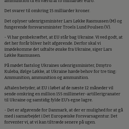
ammunition til en værdi af to milliarder euro.
Det svarer til omkring 15 milliarder kroner.
Det oplyser udenrigsminister Lars Løkke Rasmussen (M) og
fungerende forsvarsminister Troels Lund Poulsen (V).
- Vi har genbekræftet, at EU står bag Ukraine. Vi ved godt, at
det her forår bliver helt afgørende. Derfor skal vi
imødekomme det udtalte ønske fra Ukraine, siger Lars
Løkke Rasmussen.
På mødet fastslog Ukraines udenrigsminister, Dmytro
Kuleba, ifølge Løkke, at Ukraine havde behov for tre ting:
Ammunition, ammunition og ammunition.
Aftalen betyder, at EU i løbet af de næste 12 måneder vil
sende omkring en million 155 millimeter-artillerigranater
til Ukraine og samtidig fylde EU's egne lagre.
- Det er afgørende for Danmark, at der er mulighed for at gå
med i samarbejdet i Det Europæiske Forsvarsagentur. Det
forventer vi, at vi kan tiltræde senere på ugen.