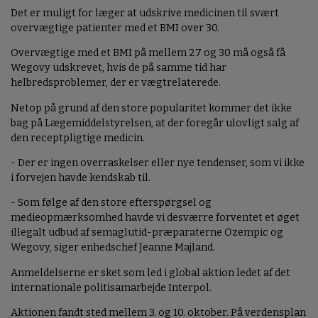
Det er muligt for læger at udskrive medicinen til svært
overvægtige patienter med et BMI over 30.
Overvægtige med et BMI på mellem 27 og 30 må også få
Wegovy udskrevet, hvis de på samme tid har
helbredsproblemer, der er vægtrelaterede.
Netop på grund af den store popularitet kommer det ikke
bag på Lægemiddelstyrelsen, at der foregår ulovligt salg af
den receptpligtige medicin.
- Der er ingen overraskelser eller nye tendenser, som vi ikke
i forvejen havde kendskab til.
- Som følge af den store efterspørgsel og
medieopmærksomhed havde vi desværre forventet et øget
illegalt udbud af semaglutid-præparaterne Ozempic og
Wegovy, siger enhedschef Jeanne Majland.
Anmeldelserne er sket som led i global aktion ledet af det
internationale politisamarbejde Interpol.
Aktionen fandt sted mellem 3. og 10. oktober. På verdensplan