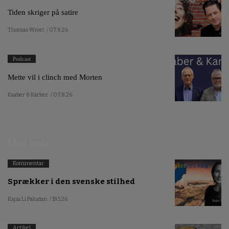
Tiden skriger på satire
Thomas Wivel
/ 07.8.26
Podcast
Mette vil i clinch med Morten
Kaaber & Karker
/ 07.8.26
Mest læste
Kommentar
Sprækker i den svenske stilhed
Kajsa Li Paludan
/ 19.5.26
Artikel