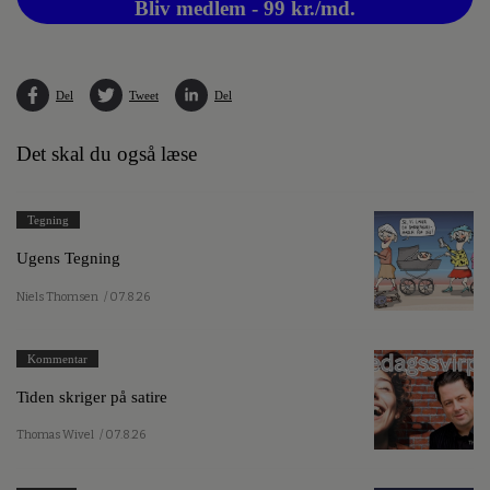
Bliv medlem - 99 kr./md.
Del
Tweet
Del
Det skal du også læse
Tegning
Ugens Tegning
Niels Thomsen
/ 07.8.26
Kommentar
Tiden skriger på satire
Thomas Wivel
/ 07.8.26