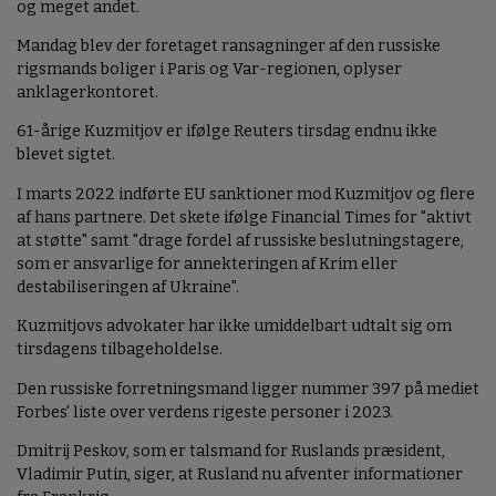
og meget andet.
Mandag blev der foretaget ransagninger af den russiske
rigsmands boliger i Paris og Var-regionen, oplyser
anklagerkontoret.
61-årige Kuzmitjov er ifølge Reuters tirsdag endnu ikke
blevet sigtet.
I marts 2022 indførte EU sanktioner mod Kuzmitjov og flere
af hans partnere. Det skete ifølge Financial Times for "aktivt
at støtte" samt "drage fordel af russiske beslutningstagere,
som er ansvarlige for annekteringen af Krim eller
destabiliseringen af Ukraine".
Kuzmitjovs advokater har ikke umiddelbart udtalt sig om
tirsdagens tilbageholdelse.
Den russiske forretningsmand ligger nummer 397 på mediet
Forbes' liste over verdens rigeste personer i 2023.
Dmitrij Peskov, som er talsmand for Ruslands præsident,
Vladimir Putin, siger, at Rusland nu afventer informationer