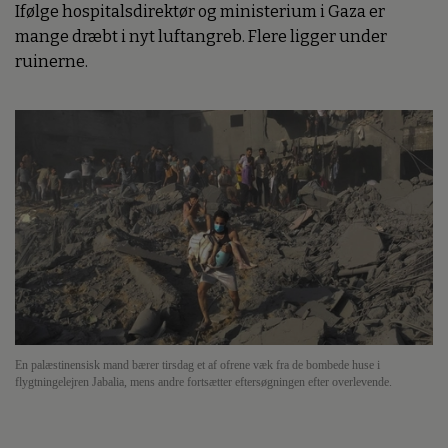
Ifølge hospitalsdirektør og ministerium i Gaza er
mange dræbt i nyt luftangreb. Flere ligger under
ruinerne.
En palæstinensisk mand bærer tirsdag et af ofrene væk fra de bombede huse i
flygtningelejren Jabalia, mens andre fortsætter eftersøgningen efter overlevende.