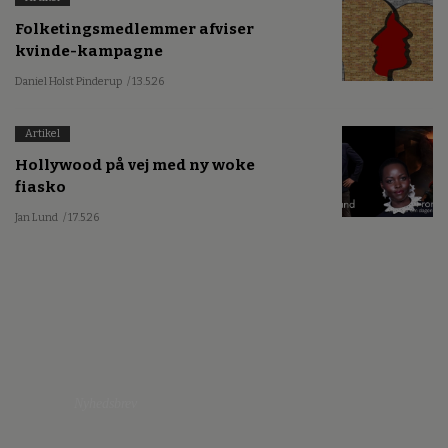
Folketingsmedlemmer afviser
kvinde-kampagne
Daniel Holst Pinderup
/ 13.5.26
Artikel
Hollywood på vej med ny woke
fiasko
Jan Lund
/ 17.5.26
Nyhedsbrev