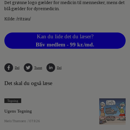
Det grønne logo gælder for medicin til mennesker, mens det
blå gælder for dyremedicin.
Kilde: /ritzau/
Kan du lide det du læser?
Bliv medlem - 99 kr./md.
Del
Tweet
Del
Det skal du også læse
Tegning
Ugens Tegning
Niels Thomsen
/ 07.8.26