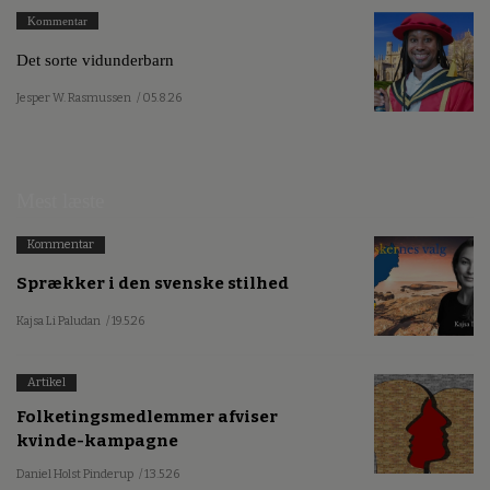
Kommentar
Det sorte vidunderbarn
Jesper W. Rasmussen
/ 05.8.26
Mest læste
Kommentar
Sprækker i den svenske stilhed
Kajsa Li Paludan
/ 19.5.26
Artikel
Folketingsmedlemmer afviser
kvinde-kampagne
Daniel Holst Pinderup
/ 13.5.26