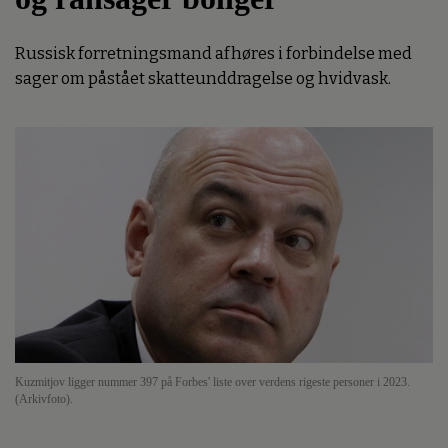
Russisk forretningsmand afhøres i forbindelse med
sager om påstået skatteunddragelse og hvidvask.
Kuzmitjov ligger nummer 397 på Forbes' liste over verdens rigeste personer i 2023.
(Arkivfoto).