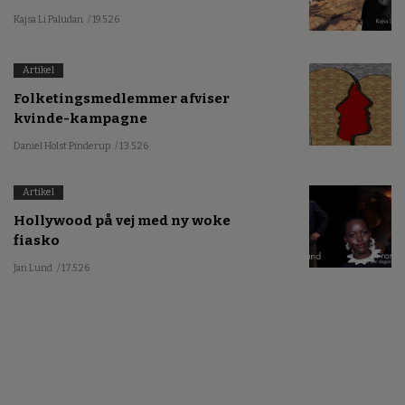
Kajsa Li Paludan
/ 19.5.26
Artikel
Folketingsmedlemmer afviser
kvinde-kampagne
Daniel Holst Pinderup
/ 13.5.26
Artikel
Hollywood på vej med ny woke
fiasko
Jan Lund
/ 17.5.26