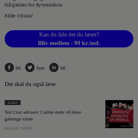
blå gælder for dyremedicin.
Kilde: /ritzau/
Kan du lide det du læser?
Bliv medlem - 99 kr./md.
Del
Tweet
Del
Det skal du også læse
Artikel
Ted Cruz advarer: I sidste ende vil disse
galninge vinde
Jan Lund
/ 06.8.26