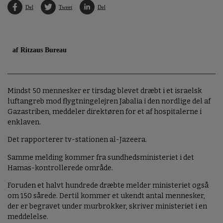
Del
Tweet
Del
af Ritzaus Bureau
Mindst 50 mennesker er tirsdag blevet dræbt i et israelsk
luftangreb mod flygtningelejren Jabalia i den nordlige del af
Gazastriben, meddeler direktøren for et af hospitalerne i
enklaven.
Det rapporterer tv-stationen al-Jazeera.
Samme melding kommer fra sundhedsministeriet i det
Hamas-kontrollerede område.
Foruden et halvt hundrede dræbte melder ministeriet også
om 150 sårede. Dertil kommer et ukendt antal mennesker,
der er begravet under murbrokker, skriver ministeriet i en
meddelelse.