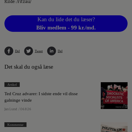
Kilde: /ritzau/
Kan du lide det du læser?
Bliv medlem - 99 kr./md.
Del
Tweet
Del
Det skal du også læse
Artikel
Ted Cruz advarer: I sidste ende vil disse
galninge vinde
Jan Lund
/ 06.8.26
Kommentar