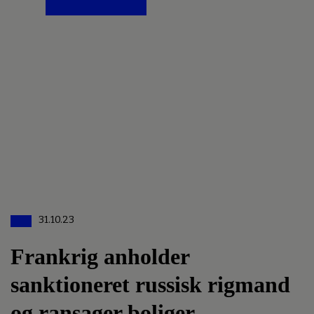
31.10.23
Frankrig anholder
sanktioneret russisk rigmand
og ransager boliger