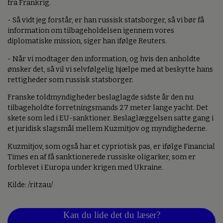
fra Frankrig.
- Så vidt jeg forstår, er han russisk statsborger, så vi bør få
information om tilbageholdelsen igennem vores
diplomatiske mission, siger han ifølge Reuters.
- Når vi modtager den information, og hvis den anholdte
ønsker det, så vil vi selvfølgelig hjælpe med at beskytte hans
rettigheder som russisk statsborger.
Franske toldmyndigheder beslaglagde sidste år den nu
tilbageholdte forretningsmands 27 meter lange yacht. Det
skete som led i EU-sanktioner. Beslaglæggelsen satte gang i
et juridisk slagsmål mellem Kuzmitjov og myndighederne.
Kuzmitjov, som også har et cypriotisk pas, er ifølge Financial
Times en af få sanktionerede russiske oligarker, som er
forblevet i Europa under krigen med Ukraine.
Kilde: /ritzau/
Kan du lide det du læser?