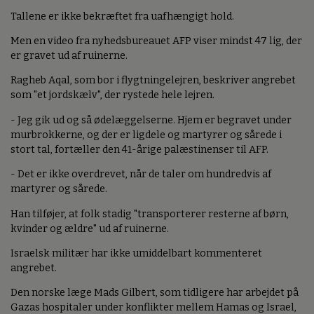
Tallene er ikke bekræftet fra uafhængigt hold.
Men en video fra nyhedsbureauet AFP viser mindst 47 lig, der
er gravet ud af ruinerne.
Ragheb Aqal, som bor i flygtningelejren, beskriver angrebet
som "et jordskælv", der rystede hele lejren.
- Jeg gik ud og så ødelæggelserne. Hjem er begravet under
murbrokkerne, og der er ligdele og martyrer og sårede i
stort tal, fortæller den 41-årige palæstinenser til AFP.
- Det er ikke overdrevet, når de taler om hundredvis af
martyrer og sårede.
Han tilføjer, at folk stadig "transporterer resterne af børn,
kvinder og ældre" ud af ruinerne.
Israelsk militær har ikke umiddelbart kommenteret
angrebet.
Den norske læge Mads Gilbert, som tidligere har arbejdet på
Gazas hospitaler under konflikter mellem Hamas og Israel,