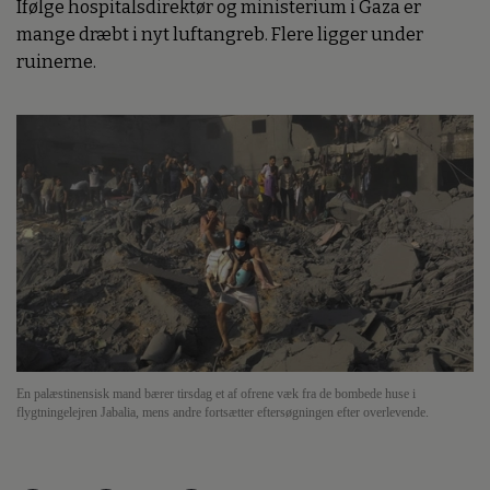
Ifølge hospitalsdirektør og ministerium i Gaza er
mange dræbt i nyt luftangreb. Flere ligger under
ruinerne.
En palæstinensisk mand bærer tirsdag et af ofrene væk fra de bombede huse i
flygtningelejren Jabalia, mens andre fortsætter eftersøgningen efter overlevende.