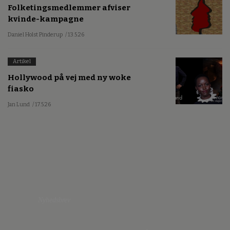
Folketingsmedlemmer afviser
kvinde-kampagne
Daniel Holst Pinderup
/ 13.5.26
Artikel
Hollywood på vej med ny woke
fiasko
Jan Lund
/ 17.5.26
Nyhedsbrev