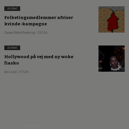
Artikel
Folketingsmedlemmer afviser
kvinde-kampagne
Daniel Holst Pinderup
/ 13.5.26
Artikel
Hollywood på vej med ny woke
fiasko
Jan Lund
/ 17.5.26
Nyhedsbrev