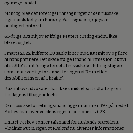
og meget andet.
Mandag blev der foretaget ransagninger af den russiske
rigsmands boliger i Paris og Var-regionen, oplyser
anklagerkontoret.
61-årige Kuzmitjov er ifølge Reuters tirsdag endnu ikke
blevet sigtet.
I marts 2022 indførte EU sanktioner mod Kuzmitjov og flere
af hans partnere. Det skete ifølge Financial Times for "aktivt
at støtte" samt "drage fordel af russiske beslutningstagere,
som er ansvarlige for annekteringen af Krim eller
destabiliseringen af Ukraine".
Kuzmitjovs advokater har ikke umiddelbart udtalt sig om
tirsdagens tilbageholdelse.
Den russiske forretningsmand ligger nummer 397 på mediet
Forbes' liste over verdens rigeste personer i 2023.
Dmitrij Peskov, som er talsmand for Ruslands præsident,
Vladimir Putin, siger, at Rusland nu afventer informationer