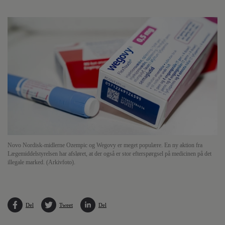
Novo Nordisk-midlerne Ozempic og Wegovy er meget populære. En ny aktion fra
Lægemiddelstyrelsen har afsløret, at der også er stor efterspørgsel på medicinen på det
illegale marked. (Arkivfoto).
Del
Tweet
Del