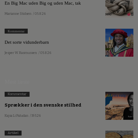
En Big Mac uden Big og uden Mac, tak
Marianne Stidsen
/ 05.8.26
Kommentar
Det sorte vidunderbarn
Jesper W. Rasmussen
/ 05.8.26
Mest læste
Kommentar
Sprækker i den svenske stilhed
Kajsa Li Paludan
/ 19.5.26
Artikel