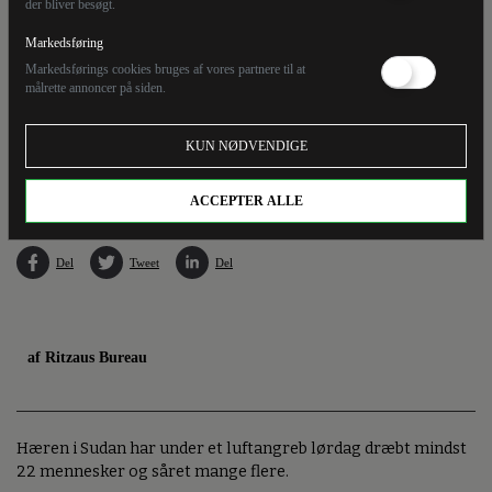
der bliver besøgt.
Markedsføring
Markedsførings cookies bruges af vores partnere til at
målrette annoncer på siden.
Mænd sidder nær en vej, mens kampe er i gang i byen Omdurman - en tvillingby til
KUN NØDVENDIGE
Sudans hovedstad, Khartoum. Langt over 1100 mennesker er dræbt siden april under
kampe mellem Sudans hær og den paramilitære gruppe RSF.
ACCEPTER ALLE
Del
Tweet
Del
af Ritzaus Bureau
Hæren i Sudan har under et luftangreb lørdag dræbt mindst
22 mennesker og såret mange flere.