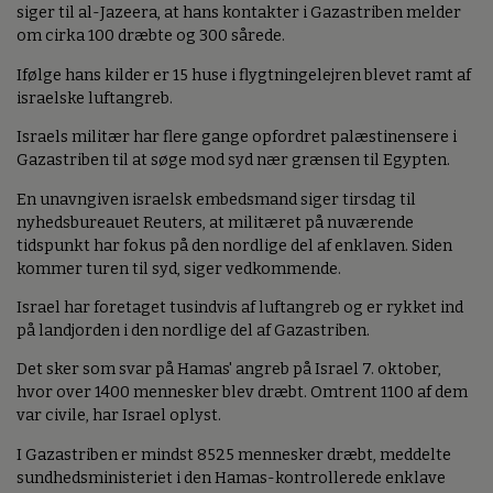
siger til al-Jazeera, at hans kontakter i Gazastriben melder
om cirka 100 dræbte og 300 sårede.
Ifølge hans kilder er 15 huse i flygtningelejren blevet ramt af
israelske luftangreb.
Israels militær har flere gange opfordret palæstinensere i
Gazastriben til at søge mod syd nær grænsen til Egypten.
En unavngiven israelsk embedsmand siger tirsdag til
nyhedsbureauet Reuters, at militæret på nuværende
tidspunkt har fokus på den nordlige del af enklaven. Siden
kommer turen til syd, siger vedkommende.
Israel har foretaget tusindvis af luftangreb og er rykket ind
på landjorden i den nordlige del af Gazastriben.
Det sker som svar på Hamas' angreb på Israel 7. oktober,
hvor over 1400 mennesker blev dræbt. Omtrent 1100 af dem
var civile, har Israel oplyst.
I Gazastriben er mindst 8525 mennesker dræbt, meddelte
sundhedsministeriet i den Hamas-kontrollerede enklave