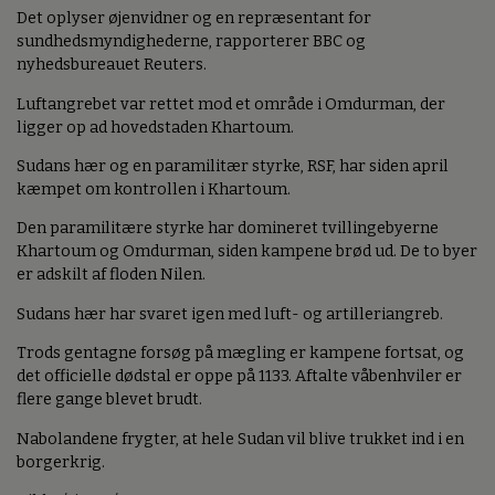
Det oplyser øjenvidner og en repræsentant for
sundhedsmyndighederne, rapporterer BBC og
nyhedsbureauet Reuters.
Luftangrebet var rettet mod et område i Omdurman, der
ligger op ad hovedstaden Khartoum.
Sudans hær og en paramilitær styrke, RSF, har siden april
kæmpet om kontrollen i Khartoum.
Den paramilitære styrke har domineret tvillingebyerne
Khartoum og Omdurman, siden kampene brød ud. De to byer
er adskilt af floden Nilen.
Sudans hær har svaret igen med luft- og artilleriangreb.
Trods gentagne forsøg på mægling er kampene fortsat, og
det officielle dødstal er oppe på 1133. Aftalte våbenhviler er
flere gange blevet brudt.
Nabolandene frygter, at hele Sudan vil blive trukket ind i en
borgerkrig.