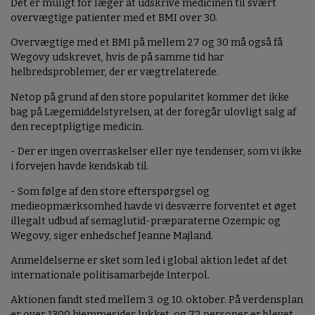
Det er muligt for læger at udskrive medicinen til svært
overvægtige patienter med et BMI over 30.
Overvægtige med et BMI på mellem 27 og 30 må også få
Wegovy udskrevet, hvis de på samme tid har
helbredsproblemer, der er vægtrelaterede.
Netop på grund af den store popularitet kommer det ikke
bag på Lægemiddelstyrelsen, at der foregår ulovligt salg af
den receptpligtige medicin.
- Der er ingen overraskelser eller nye tendenser, som vi ikke
i forvejen havde kendskab til.
- Som følge af den store efterspørgsel og
medieopmærksomhed havde vi desværre forventet et øget
illegalt udbud af semaglutid-præparaterne Ozempic og
Wegovy, siger enhedschef Jeanne Majland.
Anmeldelserne er sket som led i global aktion ledet af det
internationale politisamarbejde Interpol.
Aktionen fandt sted mellem 3. og 10. oktober. På verdensplan
er over 1300 hjemmesider lukket, og 72 personer er blevet