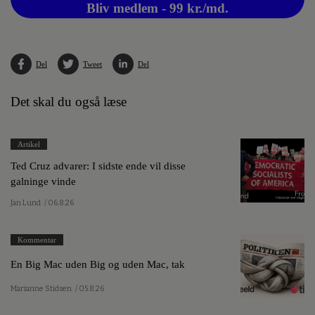
Bliv medlem - 99 kr./md.
Del
Tweet
Del
Det skal du også læse
Artikel
Ted Cruz advarer: I sidste ende vil disse
galninge vinde
Jan Lund
/ 06.8.26
Kommentar
En Big Mac uden Big og uden Mac, tak
Marianne Stidsen
/ 05.8.26