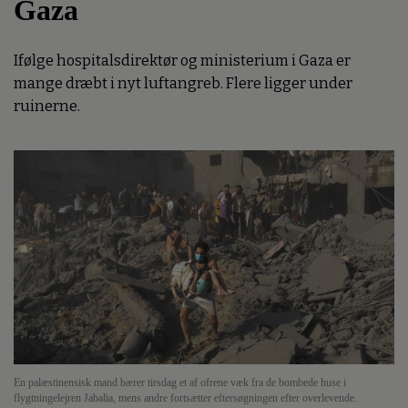
Gaza
Ifølge hospitalsdirektør og ministerium i Gaza er
mange dræbt i nyt luftangreb. Flere ligger under
ruinerne.
En palæstinensisk mand bærer tirsdag et af ofrene væk fra de bombede huse i
flygtningelejren Jabalia, mens andre fortsætter eftersøgningen efter overlevende.