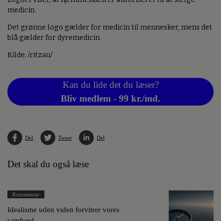
medicin.
Det grønne logo gælder for medicin til mennesker, mens det
blå gælder for dyremedicin.
Kilde: /ritzau/
Kan du lide det du læser?
Bliv medlem - 99 kr./md.
Del
Tweet
Del
Det skal du også læse
Kommentar
Idealisme uden viden forvitrer vores
samfund