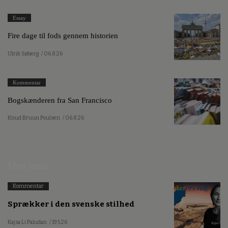
Essay
Fire dage til fods gennem historien
Ulrik Søberg
/ 06.8.26
Kommentar
Bogskænderen fra San Francisco
Knud Bruun Poulsen
/ 06.8.26
Mest læste
Kommentar
Sprækker i den svenske stilhed
Kajsa Li Paludan
/ 19.5.26