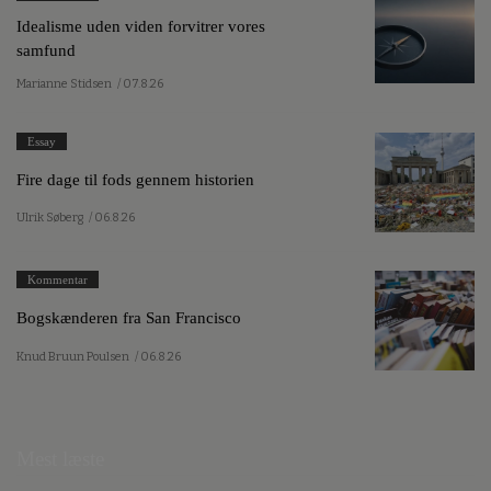
Idealisme uden viden forvitrer vores
samfund
Marianne Stidsen
/ 07.8.26
Essay
Fire dage til fods gennem historien
Ulrik Søberg
/ 06.8.26
Kommentar
Bogskænderen fra San Francisco
Knud Bruun Poulsen
/ 06.8.26
Mest læste