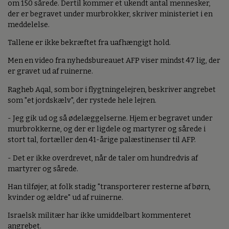
om 150 sårede. Dertil kommer et ukendt antal mennesker,
der er begravet under murbrokker, skriver ministeriet i en
meddelelse.
Tallene er ikke bekræftet fra uafhængigt hold.
Men en video fra nyhedsbureauet AFP viser mindst 47 lig, der
er gravet ud af ruinerne.
Ragheb Aqal, som bor i flygtningelejren, beskriver angrebet
som "et jordskælv", der rystede hele lejren.
- Jeg gik ud og så ødelæggelserne. Hjem er begravet under
murbrokkerne, og der er ligdele og martyrer og sårede i
stort tal, fortæller den 41-årige palæstinenser til AFP.
- Det er ikke overdrevet, når de taler om hundredvis af
martyrer og sårede.
Han tilføjer, at folk stadig "transporterer resterne af børn,
kvinder og ældre" ud af ruinerne.
Israelsk militær har ikke umiddelbart kommenteret
angrebet.