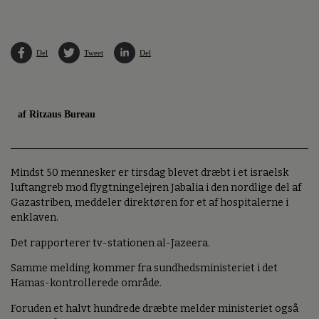
Del
Tweet
Del
af Ritzaus Bureau
Mindst 50 mennesker er tirsdag blevet dræbt i et israelsk
luftangreb mod flygtningelejren Jabalia i den nordlige del af
Gazastriben, meddeler direktøren for et af hospitalerne i
enklaven.
Det rapporterer tv-stationen al-Jazeera.
Samme melding kommer fra sundhedsministeriet i det
Hamas-kontrollerede område.
Foruden et halvt hundrede dræbte melder ministeriet også