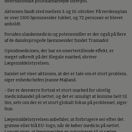
internationale politisamarbejde Interpol.
Aktionen fandt sted mellem 3. og 10. oktober. På verdensplan
er over 1300 hjemmesider lukket, og 72 personer er blevet
anholdt.
Foruden slankemedicin og potensmidler er der også på flere
af de dansksprogede hjemmesider fundet Tramadol.
Opioidmedicinen, der har en smertestillende effekt, er
meget udbredt på det illegale marked, skriver
Lægemiddelstyrelsen.
Samlet set viser aktionen, at der er tale om et stort problem,
siger enhedschefen Jeanne Majland.
- Der er desværre fortsat et stort marked for ulovlig
medicinhandel på nettet, og det er umuligt at komme helt til
livs, selv om der er et stort globalt fokus på problemet, siger
hun.
Lægemiddelstyrelsen anbefaler, at forbrugere ser efter det
grønne eller blå EU-logo, når de køber medicin på nettet.
Logoet viser, at hjemmesiden er autoriseret til at sælge