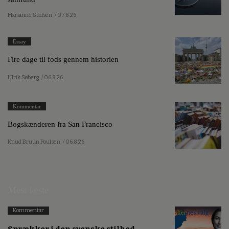
Marianne Stidsen
/ 07.8.26
Essay
Fire dage til fods gennem historien
Ulrik Søberg
/ 06.8.26
Kommentar
Bogskænderen fra San Francisco
Knud Bruun Poulsen
/ 06.8.26
Mest læste
Kommentar
Sprækker i den svenske stilhed