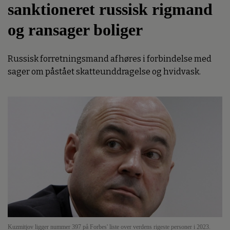
sanktioneret russisk rigmand
og ransager boliger
Russisk forretningsmand afhøres i forbindelse med
sager om påstået skatteunddragelse og hvidvask.
Kuzmitjov ligger nummer 397 på Forbes' liste over verdens rigeste personer i 2023.