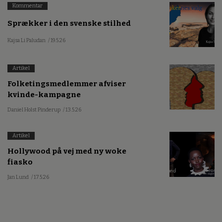
Kommentar
Sprækker i den svenske stilhed
Kajsa Li Paludan
/ 19.5.26
Artikel
Folketingsmedlemmer afviser
kvinde-kampagne
Daniel Holst Pinderup
/ 13.5.26
Artikel
Hollywood på vej med ny woke
fiasko
Jan Lund
/ 17.5.26