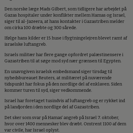
Den norske læge Mads Gilbert, som tidligere har arbejdet på
Gazas hospitaler under konflikter mellem Hamas og Israel,
siger til al-Jazeera, at hans kontakter i Gazastriben melder
om cirka 100 dræbte og 300 sårede.
Ifølge hans kilder er 15 huse i flygtningelejren blevet ramt af
israelske luftangreb.
Israels militær har flere gange opfordret palæstinensere i
Gazastriben til at søge mod syd nær grænsen til Egypten.
En unavngiven israelsk embedsmand siger tirsdag til
nyhedsbureauet Reuters, at militæret på nuværende
tidspunkt har fokus på den nordlige del af enklaven. Siden
kommer turen til syd, siger vedkommende.
Israel har foretaget tusindvis af luftangreb og er rykket ind
på landjorden i den nordlige del af Gazastriben.
Det sker som svar på Hamas' angreb på Israel 7. oktober,
hvor over 1400 mennesker blev dræbt. Omtrent 1100 af dem
var civile, har Israel oplyst.