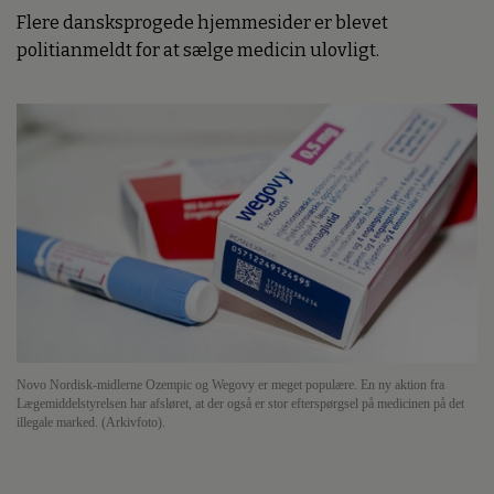
Flere dansksprogede hjemmesider er blevet
politianmeldt for at sælge medicin ulovligt.
Novo Nordisk-midlerne Ozempic og Wegovy er meget populære. En ny aktion fra
Lægemiddelstyrelsen har afsløret, at der også er stor efterspørgsel på medicinen på det
illegale marked. (Arkivfoto).