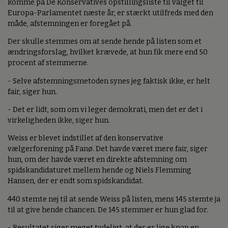
komme på De Konservatives opstillingsliste til valget til
Europa-Parlamentet næste år, er stærkt utilfreds med den
måde, afstemningen er foregået på.
Der skulle stemmes om at sende hende på listen som et
ændringsforslag, hvilket krævede, at hun fik mere end 50
procent af stemmerne.
- Selve afstemningsmetoden synes jeg faktisk ikke, er helt
fair, siger hun.
- Det er lidt, som om vi leger demokrati, men det er det i
virkeligheden ikke, siger hun.
Weiss er blevet indstillet af den konservative
vælgerforening på Fanø. Det havde været mere fair, siger
hun, om der havde været en direkte afstemning om
spidskandidaturet mellem hende og Niels Flemming
Hansen, der er endt som spidskandidat.
440 stemte nej til at sende Weiss på listen, mens 145 stemte ja
til at give hende chancen. De 145 stemmer er hun glad for.
- Resultatet siger meget tydeligt, at der er lige knap en