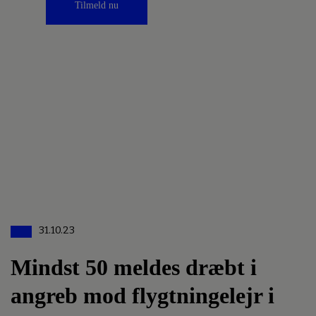
Tilmeld nu
31.10.23
Mindst 50 meldes dræbt i
angreb mod flygtningelejr i