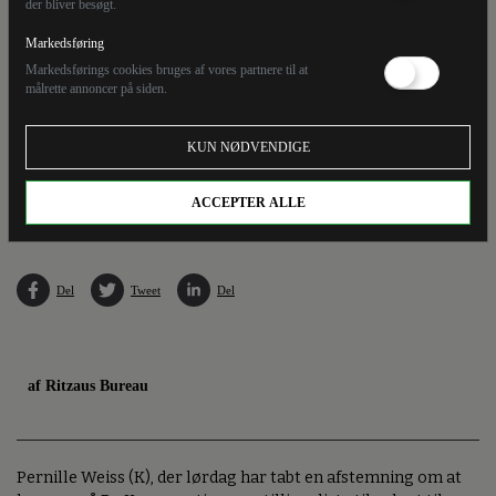
der bliver besøgt.
Markedsføring
Markedsførings cookies bruges af vores partnere til at
målrette annoncer på siden.
KUN NØDVENDIGE
Pernille Weiss må erkende, at hun ikke kommer på den konservativ liste over kandidater
til Europaparlamentet. Det står klart på partiets landsråd lørdag.
ACCEPTER ALLE
Del
Tweet
Del
af Ritzaus Bureau
Pernille Weiss (K), der lørdag har tabt en afstemning om at