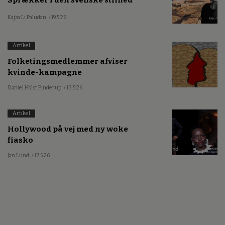
Kajsa Li Paludan
/ 19.5.26
Artikel
Folketingsmedlemmer afviser
kvinde-kampagne
Daniel Holst Pinderup
/ 13.5.26
Artikel
Hollywood på vej med ny woke
fiasko
Jan Lund
/ 17.5.26