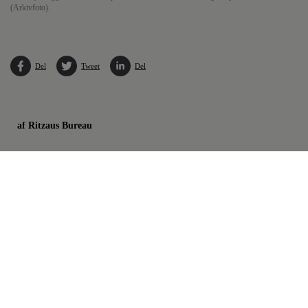
(Arkivfoto).
Del
Tweet
Del
af Ritzaus Bureau
Den russiske forretningsmand Aleksej Kuzmitjov er blevet
tilbageholdt i Frankrig med henblik på en afhøring.
Det oplyser den finansielle anklagers kontor i Frankrig
tirsdag. Det skriver nyhedsbureauet Reuters.
Anholdelsen sker i forbindelse med sager om påstået
skatteunddragelse, hvidvask og brud på internationale
sanktioner.