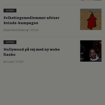
Artikel
Folketingsmedlemmer afviser
kvinde-kampagne
Daniel Holst Pinderup
/ 13.5.26
Artikel
Hollywood på vej med ny woke
fiasko
Jan Lund
/ 17.5.26