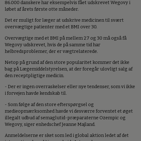
86.000 danskere har eksempelvis fået udskrevet Wegovy i
løbet af årets første otte måneder.
Det er muligt for læger at udskrive medicinen til svært
overvægtige patienter med et BMI over 30.
Overvægtige med et BMI på mellem 27 og 30 må også få
Wegovy udskrevet, hvis de på samme tid har
helbredsproblemer, der er vægtrelaterede.
Netop på grund af den store popularitet kommer det ikke
bag på Lægemiddelstyrelsen, at der foregår ulovligt salg af
den receptpligtige medicin.
- Der er ingen overraskelser eller nye tendenser, som vi ikke
i forvejen havde kendskab til.
- Som følge af den store efterspørgsel og
medieopmærksomhed havde vi desværre forventet et øget
illegalt udbud af semaglutid-præparaterne Ozempic og
Wegovy, siger enhedschef Jeanne Majland.
Anmeldelserne er sket som led i global aktion ledet af det