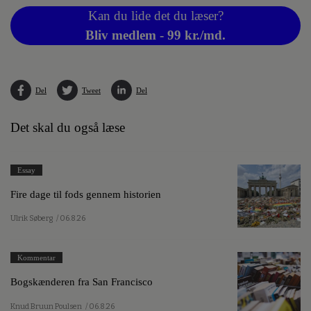
Kan du lide det du læser?
Bliv medlem - 99 kr./md.
Del
Tweet
Del
Det skal du også læse
Essay
Fire dage til fods gennem historien
Ulrik Søberg
/ 06.8.26
Kommentar
Bogskænderen fra San Francisco
Knud Bruun Poulsen
/ 06.8.26