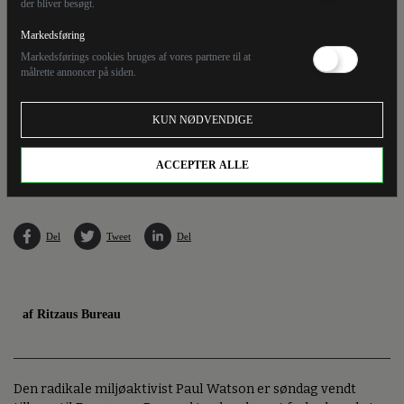
der bliver besøgt.
Markedsføring
Markedsførings cookies bruges af vores partnere til at
målrette annoncer på siden.
KUN NØDVENDIGE
Paul Watson var med til at stifte miljøorganisationen Greenpeace i 70'erne. Efter et
internt opgør blev forholdet mellem de to afbrudt. (Arkivfoto).
ACCEPTER ALLE
Del
Tweet
Del
af Ritzaus Bureau
Den radikale miljøaktivist Paul Watson er søndag vendt