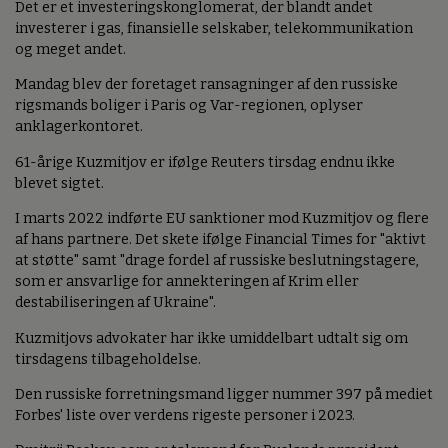
Det er et investeringskonglomerat, der blandt andet
investerer i gas, finansielle selskaber, telekommunikation
og meget andet.
Mandag blev der foretaget ransagninger af den russiske
rigsmands boliger i Paris og Var-regionen, oplyser
anklagerkontoret.
61-årige Kuzmitjov er ifølge Reuters tirsdag endnu ikke
blevet sigtet.
I marts 2022 indførte EU sanktioner mod Kuzmitjov og flere
af hans partnere. Det skete ifølge Financial Times for "aktivt
at støtte" samt "drage fordel af russiske beslutningstagere,
som er ansvarlige for annekteringen af Krim eller
destabiliseringen af Ukraine".
Kuzmitjovs advokater har ikke umiddelbart udtalt sig om
tirsdagens tilbageholdelse.
Den russiske forretningsmand ligger nummer 397 på mediet
Forbes' liste over verdens rigeste personer i 2023.