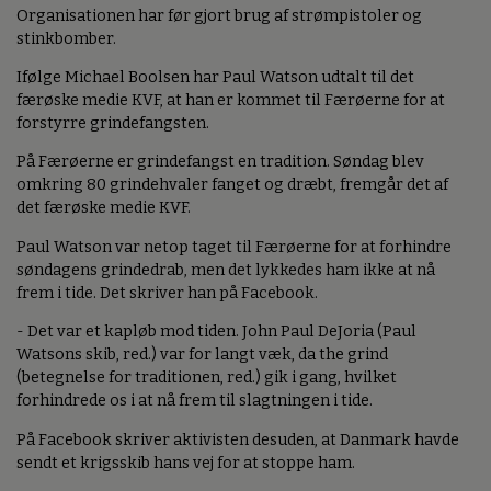
Organisationen har før gjort brug af strømpistoler og
stinkbomber.
Ifølge Michael Boolsen har Paul Watson udtalt til det
færøske medie KVF, at han er kommet til Færøerne for at
forstyrre grindefangsten.
På Færøerne er grindefangst en tradition. Søndag blev
omkring 80 grindehvaler fanget og dræbt, fremgår det af
det færøske medie KVF.
Paul Watson var netop taget til Færøerne for at forhindre
søndagens grindedrab, men det lykkedes ham ikke at nå
frem i tide. Det skriver han på Facebook.
- Det var et kapløb mod tiden. John Paul DeJoria (Paul
Watsons skib, red.) var for langt væk, da the grind
(betegnelse for traditionen, red.) gik i gang, hvilket
forhindrede os i at nå frem til slagtningen i tide.
På Facebook skriver aktivisten desuden, at Danmark havde
sendt et krigsskib hans vej for at stoppe ham.