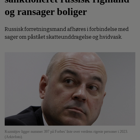
og ransager boliger
Russisk forretningsmand afhøres i forbindelse med
sager om påstået skatteunddragelse og hvidvask.
Kuzmitjov ligger nummer 397 på Forbes' liste over verdens rigeste personer i 2023.
(Arkivfoto).