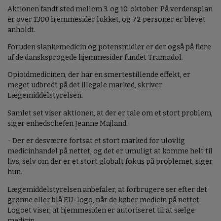
Aktionen fandt sted mellem 3. og 10. oktober. På verdensplan
er over 1300 hjemmesider lukket, og 72 personer er blevet
anholdt.
Foruden slankemedicin og potensmidler er der også på flere
af de dansksprogede hjemmesider fundet Tramadol.
Opioidmedicinen, der har en smertestillende effekt, er
meget udbredt på det illegale marked, skriver
Lægemiddelstyrelsen.
Samlet set viser aktionen, at der er tale om et stort problem,
siger enhedschefen Jeanne Majland.
- Der er desværre fortsat et stort marked for ulovlig
medicinhandel på nettet, og det er umuligt at komme helt til
livs, selv om der er et stort globalt fokus på problemet, siger
hun.
Lægemiddelstyrelsen anbefaler, at forbrugere ser efter det
grønne eller blå EU-logo, når de køber medicin på nettet.
Logoet viser, at hjemmesiden er autoriseret til at sælge
medicin.