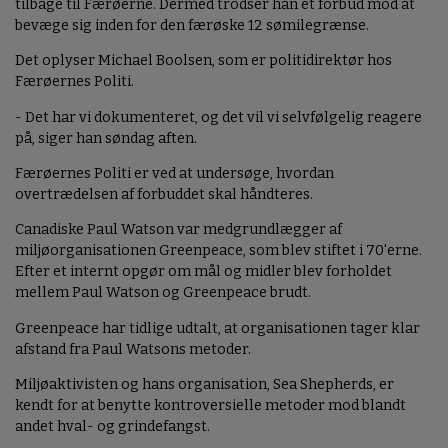
tilbage til Færøerne. Dermed trodser han et forbud mod at
bevæge sig inden for den færøske 12 sømilegrænse.
Det oplyser Michael Boolsen, som er politidirektør hos
Færøernes Politi.
- Det har vi dokumenteret, og det vil vi selvfølgelig reagere
på, siger han søndag aften.
Færøernes Politi er ved at undersøge, hvordan
overtrædelsen af forbuddet skal håndteres.
Canadiske Paul Watson var medgrundlægger af
miljøorganisationen Greenpeace, som blev stiftet i 70'erne.
Efter et internt opgør om mål og midler blev forholdet
mellem Paul Watson og Greenpeace brudt.
Greenpeace har tidlige udtalt, at organisationen tager klar
afstand fra Paul Watsons metoder.
Miljøaktivisten og hans organisation, Sea Shepherds, er
kendt for at benytte kontroversielle metoder mod blandt
andet hval- og grindefangst.