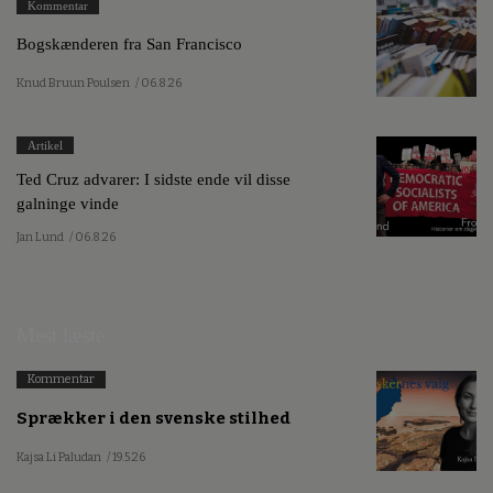
Kommentar
Bogskænderen fra San Francisco
Knud Bruun Poulsen
/ 06.8.26
Artikel
Ted Cruz advarer: I sidste ende vil disse
galninge vinde
Jan Lund
/ 06.8.26
Mest læste
Kommentar
Sprækker i den svenske stilhed
Kajsa Li Paludan
/ 19.5.26