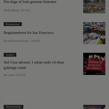
Fire dage til fods gennem historien
Ulrik Søberg
/ 06.8.26
Kommentar
Bogskænderen fra San Francisco
Knud Bruun Poulsen
/ 06.8.26
Artikel
Ted Cruz advarer: I sidste ende vil disse
galninge vinde
Jan Lund
/ 06.8.26
Mest læste
Kommentar