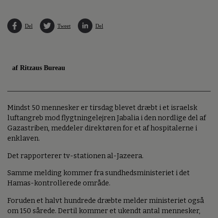
Del
Tweet
Del
af Ritzaus Bureau
Mindst 50 mennesker er tirsdag blevet dræbt i et israelsk
luftangreb mod flygtningelejren Jabalia i den nordlige del af
Gazastriben, meddeler direktøren for et af hospitalerne i
enklaven.
Det rapporterer tv-stationen al-Jazeera.
Samme melding kommer fra sundhedsministeriet i det
Hamas-kontrollerede område.
Foruden et halvt hundrede dræbte melder ministeriet også
om 150 sårede. Dertil kommer et ukendt antal mennesker,