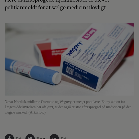
politianmeldt for at sælge medicin ulovligt.
Novo Nordisk-midlerne Ozempic og Wegovy er meget populære. En ny aktion fra
Lægemiddelstyrelsen har afsløret, at der også er stor efterspørgsel på medicinen på det
illegale marked. (Arkivfoto).
Del
Tweet
Del