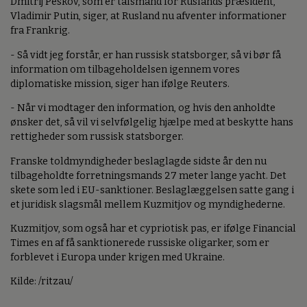
Dmitrij Peskov, som er talsmand for Ruslands præsident,
Vladimir Putin, siger, at Rusland nu afventer informationer
fra Frankrig.
- Så vidt jeg forstår, er han russisk statsborger, så vi bør få
information om tilbageholdelsen igennem vores
diplomatiske mission, siger han ifølge Reuters.
- Når vi modtager den information, og hvis den anholdte
ønsker det, så vil vi selvfølgelig hjælpe med at beskytte hans
rettigheder som russisk statsborger.
Franske toldmyndigheder beslaglagde sidste år den nu
tilbageholdte forretningsmands 27 meter lange yacht. Det
skete som led i EU-sanktioner. Beslaglæggelsen satte gang i
et juridisk slagsmål mellem Kuzmitjov og myndighederne.
Kuzmitjov, som også har et cypriotisk pas, er ifølge Financial
Times en af få sanktionerede russiske oligarker, som er
forblevet i Europa under krigen med Ukraine.
Kilde: /ritzau/