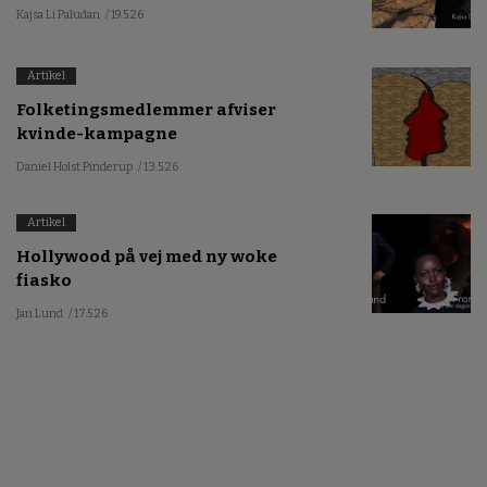
Kajsa Li Paludan
/ 19.5.26
Artikel
Folketingsmedlemmer afviser
kvinde-kampagne
Daniel Holst Pinderup
/ 13.5.26
Artikel
Hollywood på vej med ny woke
fiasko
Jan Lund
/ 17.5.26