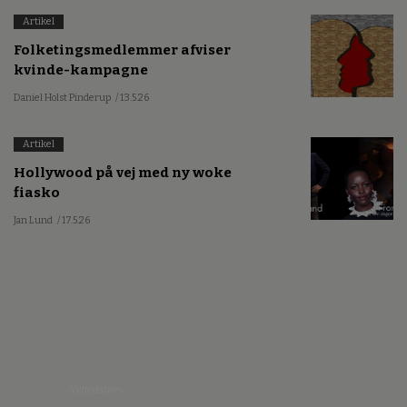
Artikel
Folketingsmedlemmer afviser
kvinde-kampagne
Daniel Holst Pinderup
/ 13.5.26
Artikel
Hollywood på vej med ny woke
fiasko
Jan Lund
/ 17.5.26
Nyhedsbrev