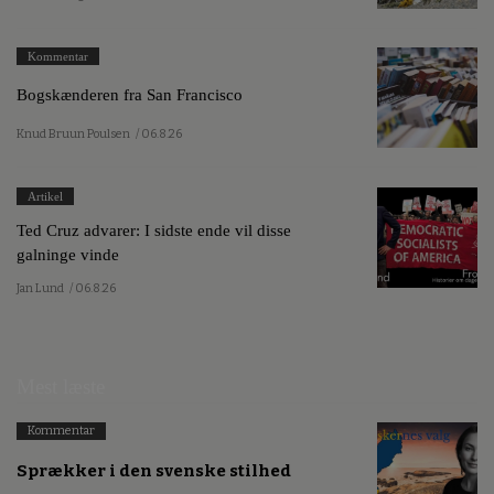
Kommentar
Bogskænderen fra San Francisco
Knud Bruun Poulsen
/ 06.8.26
Artikel
Ted Cruz advarer: I sidste ende vil disse
galninge vinde
Jan Lund
/ 06.8.26
Mest læste
Kommentar
Sprækker i den svenske stilhed