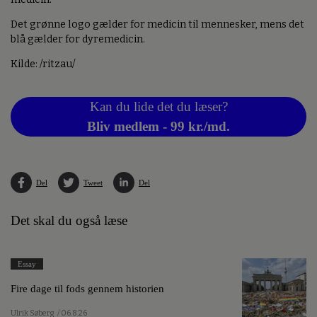
Det grønne logo gælder for medicin til mennesker, mens det
blå gælder for dyremedicin.
Kilde: /ritzau/
Kan du lide det du læser?
Bliv medlem - 99 kr./md.
Del
Tweet
Del
Det skal du også læse
Essay
Fire dage til fods gennem historien
Ulrik Søberg
/ 06.8.26