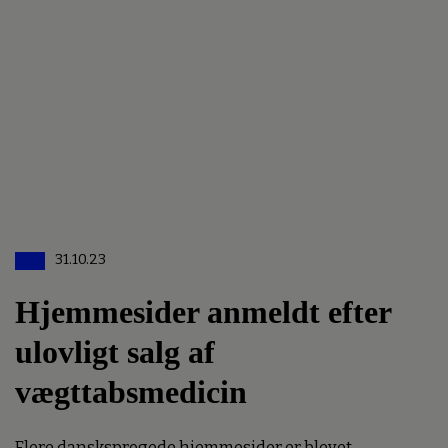
31.10.23
Hjemmesider anmeldt efter
ulovligt salg af
vægttabsmedicin
Flere dansksprogede hjemmesider er blevet