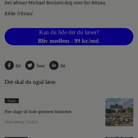
Det afviser Michael Boolsen dog over for Ritzau.
Kilde: /ritzau/
Kan du lide det du læser?
Bliv medlem - 99 kr./md.
Del
Tweet
Del
Det skal du også læse
Essay
Fire dage til fods gennem historien
Ulrik Søberg
/ 06.8.26