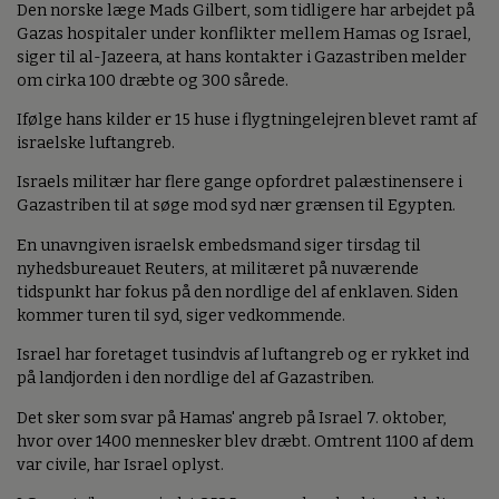
Den norske læge Mads Gilbert, som tidligere har arbejdet på
Gazas hospitaler under konflikter mellem Hamas og Israel,
siger til al-Jazeera, at hans kontakter i Gazastriben melder
om cirka 100 dræbte og 300 sårede.
Ifølge hans kilder er 15 huse i flygtningelejren blevet ramt af
israelske luftangreb.
Israels militær har flere gange opfordret palæstinensere i
Gazastriben til at søge mod syd nær grænsen til Egypten.
En unavngiven israelsk embedsmand siger tirsdag til
nyhedsbureauet Reuters, at militæret på nuværende
tidspunkt har fokus på den nordlige del af enklaven. Siden
kommer turen til syd, siger vedkommende.
Israel har foretaget tusindvis af luftangreb og er rykket ind
på landjorden i den nordlige del af Gazastriben.
Det sker som svar på Hamas' angreb på Israel 7. oktober,
hvor over 1400 mennesker blev dræbt. Omtrent 1100 af dem
var civile, har Israel oplyst.