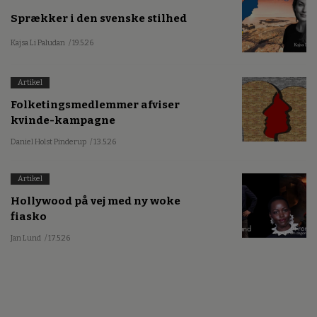
Sprækker i den svenske stilhed
Kajsa Li Paludan
/ 19.5.26
Artikel
Folketingsmedlemmer afviser
kvinde-kampagne
Daniel Holst Pinderup
/ 13.5.26
Artikel
Hollywood på vej med ny woke
fiasko
Jan Lund
/ 17.5.26