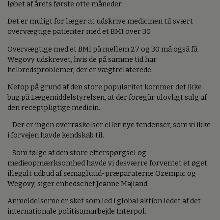
løbet af årets første otte måneder.
Det er muligt for læger at udskrive medicinen til svært
overvægtige patienter med et BMI over 30.
Overvægtige med et BMI på mellem 27 og 30 må også få
Wegovy udskrevet, hvis de på samme tid har
helbredsproblemer, der er vægtrelaterede.
Netop på grund af den store popularitet kommer det ikke
bag på Lægemiddelstyrelsen, at der foregår ulovligt salg af
den receptpligtige medicin.
- Der er ingen overraskelser eller nye tendenser, som vi ikke
i forvejen havde kendskab til.
- Som følge af den store efterspørgsel og
medieopmærksomhed havde vi desværre forventet et øget
illegalt udbud af semaglutid-præparaterne Ozempic og
Wegovy, siger enhedschef Jeanne Majland.
Anmeldelserne er sket som led i global aktion ledet af det
internationale politisamarbejde Interpol.