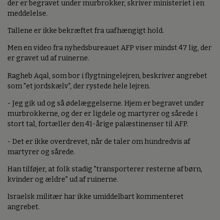
der er begravet under murbrokker, skriver ministeriet i en
meddelelse.
Tallene er ikke bekræftet fra uafhængigt hold.
Men en video fra nyhedsbureauet AFP viser mindst 47 lig, der
er gravet ud af ruinerne.
Ragheb Aqal, som bor i flygtningelejren, beskriver angrebet
som "et jordskælv", der rystede hele lejren.
- Jeg gik ud og så ødelæggelserne. Hjem er begravet under
murbrokkerne, og der er ligdele og martyrer og sårede i
stort tal, fortæller den 41-årige palæstinenser til AFP.
- Det er ikke overdrevet, når de taler om hundredvis af
martyrer og sårede.
Han tilføjer, at folk stadig "transporterer resterne af børn,
kvinder og ældre" ud af ruinerne.
Israelsk militær har ikke umiddelbart kommenteret
angrebet.