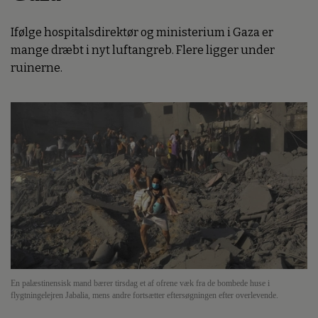
Ifølge hospitalsdirektør og ministerium i Gaza er
mange dræbt i nyt luftangreb. Flere ligger under
ruinerne.
En palæstinensisk mand bærer tirsdag et af ofrene væk fra de bombede huse i
flygtningelejren Jabalia, mens andre fortsætter eftersøgningen efter overlevende.