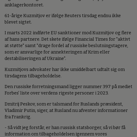
anklagerkontoret.
61-årige Kuzmitjov er ifølge Reuters tirsdag endnu ikke
blevet sigtet.
I marts 2022 indførte EU sanktioner mod Kuzmitjov og flere
af hans partnere. Det skete ifølge Financial Times for "aktivt
at støtte" samt "drage fordel af russiske beslutningstagere,
som er ansvarlige for annekteringen af Krim eller
destabiliseringen af Ukraine".
Kuzmitjovs advokater har ikke umiddelbart udtalt sig om
tirsdagens tilbageholdelse.
Den russiske forretningsmand ligger nummer 397 på mediet
Forbes' liste over verdens rigeste personer i 2023.
Dmitrij Peskov, som er talsmand for Ruslands præsident,
Vladimir Putin, siger, at Rusland nu afventer informationer
fra Frankrig.
- Så vidt jeg forstår, er han russisk statsborger, så vi bør få
information om tilbageholdelsen igennem vores