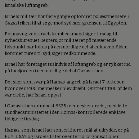
israelske luftangreb.
Israels militær har flere gange opfordret palæstinensere i
Gazastriben til at søge mod syd nær grænsen til Egypten.
En unavngiven israelsk embedsmand siger tirsdag til
nyhedsbureauet Reuters, at militæret på nuværende
tidspunkt har fokus på den nordlige del af enklaven. Siden
kommer turen til syd, siger vedkommende.
Israel har foretaget tusindvis af luftangreb og er rykket ind
på landjorden i den nordlige del af Gazastriben.
Det sker som svar på Hamas' angreb på Israel 7. oktober,
hvor over 1400 mennesker blev dræbt. Omtrent 1100 af dem
var civile, har Israel oplyst.
I Gazastriben er mindst 8525 mennesker dræbt, meddelte
sundhedsministeriet i den Hamas-kontrollerede enklave
tidligere tirsdag.
Hamas, som Israel har som erklæret mål at udrydde, er på
EU's, USA's og Israels lister over terrororganisationer.