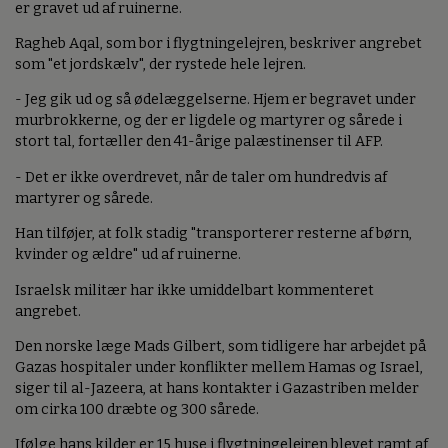
er gravet ud af ruinerne.
Ragheb Aqal, som bor i flygtningelejren, beskriver angrebet
som "et jordskælv", der rystede hele lejren.
- Jeg gik ud og så ødelæggelserne. Hjem er begravet under
murbrokkerne, og der er ligdele og martyrer og sårede i
stort tal, fortæller den 41-årige palæstinenser til AFP.
- Det er ikke overdrevet, når de taler om hundredvis af
martyrer og sårede.
Han tilføjer, at folk stadig "transporterer resterne af børn,
kvinder og ældre" ud af ruinerne.
Israelsk militær har ikke umiddelbart kommenteret
angrebet.
Den norske læge Mads Gilbert, som tidligere har arbejdet på
Gazas hospitaler under konflikter mellem Hamas og Israel,
siger til al-Jazeera, at hans kontakter i Gazastriben melder
om cirka 100 dræbte og 300 sårede.
Ifølge hans kilder er 15 huse i flygtningelejren blevet ramt af