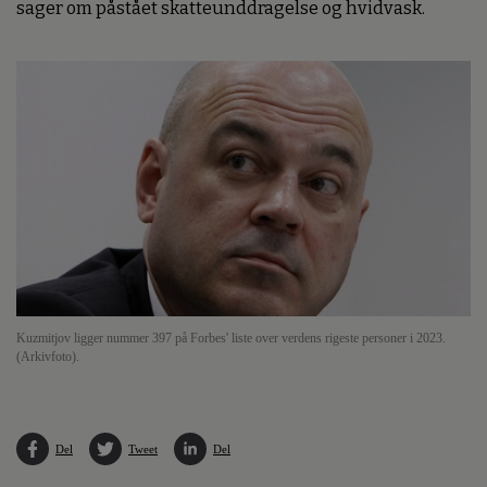
sager om påstået skatteunddragelse og hvidvask.
Kuzmitjov ligger nummer 397 på Forbes' liste over verdens rigeste personer i 2023.
(Arkivfoto).
Del
Tweet
Del