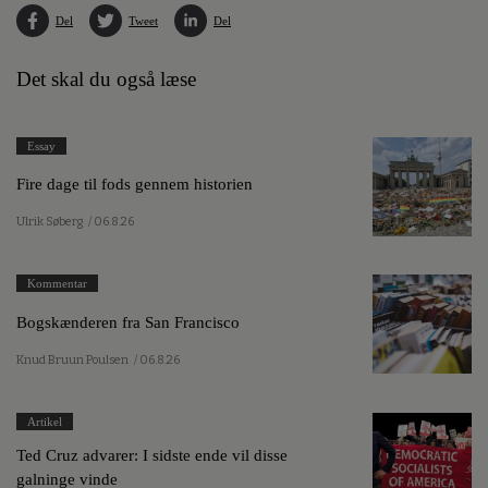
Del
Tweet
Del
Det skal du også læse
Essay
Fire dage til fods gennem historien
Ulrik Søberg
/ 06.8.26
Kommentar
Bogskænderen fra San Francisco
Knud Bruun Poulsen
/ 06.8.26
Artikel
Ted Cruz advarer: I sidste ende vil disse
galninge vinde