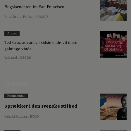
Bogskænderen fra San Francisco
Knud Bruun Poulsen
/ 06.8.26
Artikel
Ted Cruz advarer: I sidste ende vil disse
galninge vinde
Jan Lund
/ 06.8.26
Mest læste
Kommentar
Sprækker i den svenske stilhed
Kajsa Li Paludan
/ 19.5.26