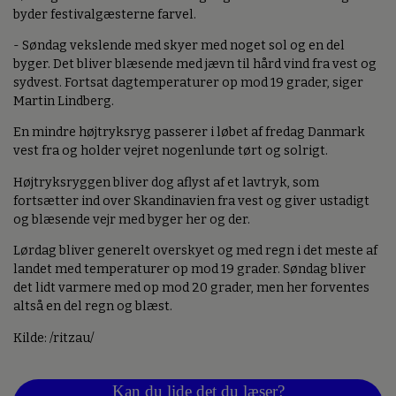
byder festivalgæsterne farvel.
- Søndag vekslende med skyer med noget sol og en del
byger. Det bliver blæsende med jævn til hård vind fra vest og
sydvest. Fortsat dagtemperaturer op mod 19 grader, siger
Martin Lindberg.
En mindre højtryksryg passerer i løbet af fredag Danmark
vest fra og holder vejret nogenlunde tørt og solrigt.
Højtryksryggen bliver dog aflyst af et lavtryk, som
fortsætter ind over Skandinavien fra vest og giver ustadigt
og blæsende vejr med byger her og der.
Lørdag bliver generelt overskyet og med regn i det meste af
landet med temperaturer op mod 19 grader. Søndag bliver
det lidt varmere med op mod 20 grader, men her forventes
altså en del regn og blæst.
Kilde: /ritzau/
Kan du lide det du læser?