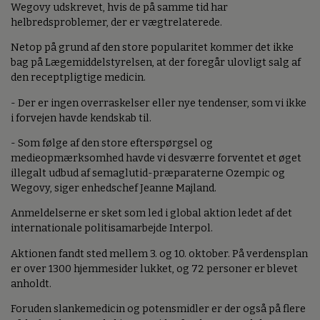
Wegovy udskrevet, hvis de på samme tid har
helbredsproblemer, der er vægtrelaterede.
Netop på grund af den store popularitet kommer det ikke
bag på Lægemiddelstyrelsen, at der foregår ulovligt salg af
den receptpligtige medicin.
- Der er ingen overraskelser eller nye tendenser, som vi ikke
i forvejen havde kendskab til.
- Som følge af den store efterspørgsel og
medieopmærksomhed havde vi desværre forventet et øget
illegalt udbud af semaglutid-præparaterne Ozempic og
Wegovy, siger enhedschef Jeanne Majland.
Anmeldelserne er sket som led i global aktion ledet af det
internationale politisamarbejde Interpol.
Aktionen fandt sted mellem 3. og 10. oktober. På verdensplan
er over 1300 hjemmesider lukket, og 72 personer er blevet
anholdt.
Foruden slankemedicin og potensmidler er der også på flere