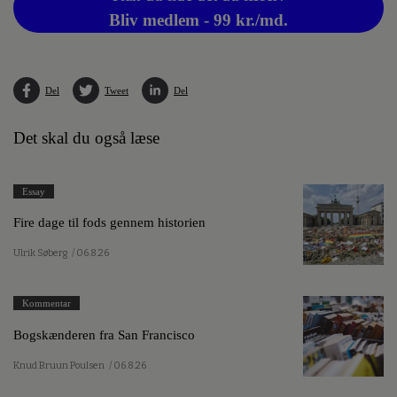
Bliv medlem - 99 kr./md.
Del
Tweet
Del
Det skal du også læse
Essay
Fire dage til fods gennem historien
Ulrik Søberg
/ 06.8.26
Kommentar
Bogskænderen fra San Francisco
Knud Bruun Poulsen
/ 06.8.26