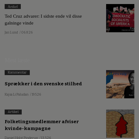
Artikel
Ted Cruz advarer: I sidste ende vil disse
galninge vinde
Jan Lund
/ 06.8.26
Mest læste
Kommentar
Sprækker i den svenske stilhed
Kajsa Li Paludan
/ 19.5.26
Artikel
Folketingsmedlemmer afviser
kvinde-kampagne
Daniel Holst Pinderup
/ 13.5.26