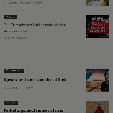
Knud Bruun Poulsen
/ 06.8.26
Artikel
Ted Cruz advarer: I sidste ende vil disse
galninge vinde
Jan Lund
/ 06.8.26
Mest læste
Kommentar
Sprækker i den svenske stilhed
Kajsa Li Paludan
/ 19.5.26
Artikel
Folketingsmedlemmer afviser