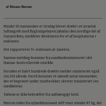
af Ritzaus Bureau
Mindst 50 mennesker er tirsdag blevet dræbt i et israelsk
luftangreb mod flygtningelejren Jabalia i den nordlige del af
Gazastriben, meddeler direktøren for et af hospitalerne i
enklaven.
Det rapporterer tv-stationen al-Jazeera.
Samme melding kommer fra sundhedsministeriet i det
Hamas-kontrollerede område.
Foruden et halvt hundrede dræbte melder ministeriet også
om 150 sårede. Dertil kommer et ukendt antal mennesker,
der er begravet under murbrokker, skriver ministeriet i en
meddelelse.
Tallene er ikke bekræftet fra uafhængigt hold.
Men en video fra nyhedsbureauet AFP viser mindst 47 lig, der