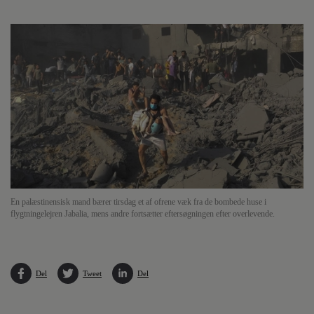
En palæstinensisk mand bærer tirsdag et af ofrene væk fra de bombede huse i
flygtningelejren Jabalia, mens andre fortsætter eftersøgningen efter overlevende.
Del
Tweet
Del