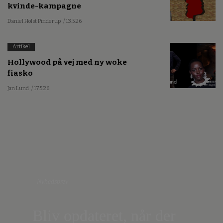
kvinde-kampagne
Daniel Holst Pinderup
/ 13.5.26
Artikel
Hollywood på vej med ny woke
fiasko
Jan Lund
/ 17.5.26
Nyhedsbrev
Bliv opdateret, når der