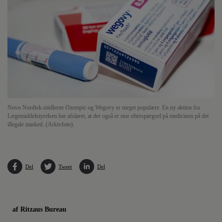
Novo Nordisk-midlerne Ozempic og Wegovy er meget populære. En ny aktion fra
Lægemiddelstyrelsen har afsløret, at der også er stor efterspørgsel på medicinen på det
illegale marked. (Arkivfoto).
Del
Tweet
Del
af Ritzaus Bureau