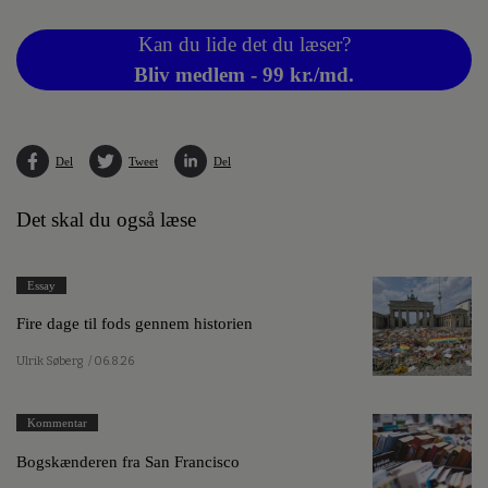
Kan du lide det du læser?
Bliv medlem - 99 kr./md.
Del
Tweet
Del
Det skal du også læse
Essay
Fire dage til fods gennem historien
Ulrik Søberg
/ 06.8.26
Kommentar
Bogskænderen fra San Francisco