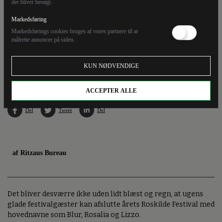
der bliver besøgt.
Markedsføring
Markedsførings cookies bruges af vores partnere til at
målrette annoncer på siden.
Roskilde Festivals gæster må tækkes med lidt regn lørdag, inden årets sidste
KUN NØDVENDIGE
hovednavne går på om aftenen.
ACCEPTER ALLE
Del
Tweet
Del
af Ritzaus Bureau
Det bliver desværre ikke uden lidt blæst og regn, at ugens
glade festivalgæster kan afslutte årets Roskilde Festival med
hovednavne som Blur, Rosalia og Lizzo.