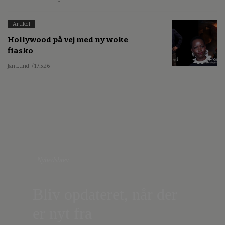
Artikel
Hollywood på vej med ny woke
fiasko
Jan Lund
/ 17.5.26
Nyhedsbrev
Bliv opdateret, når der
er nyt fra