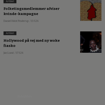
Artikel
Folketingsmedlemmer afviser
kvinde-kampagne
Daniel Holst Pinderup
/ 13.5.26
Artikel
Hollywood på vej med ny woke
fiasko
Jan Lund
/ 17.5.26
Nyhedsbrev