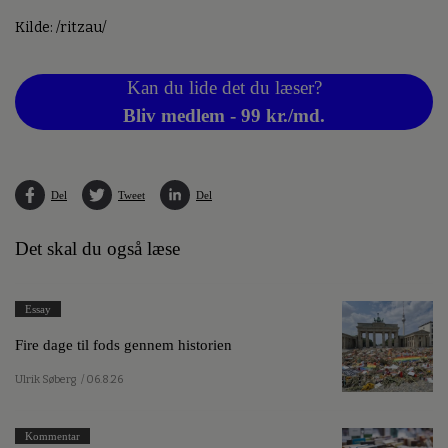
Kilde: /ritzau/
Kan du lide det du læser?
Bliv medlem - 99 kr./md.
Del
Tweet
Del
Det skal du også læse
Essay
Fire dage til fods gennem historien
Ulrik Søberg
/ 06.8.26
Kommentar