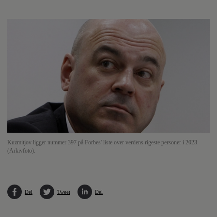
Kuzmitjov ligger nummer 397 på Forbes' liste over verdens rigeste personer i 2023.
(Arkivfoto).
Del
Tweet
Del