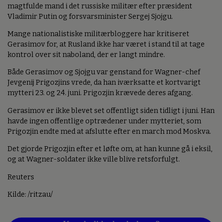
magtfulde mand i det russiske militær efter præsident
Vladimir Putin og forsvarsminister Sergej Sjojgu.
Mange nationalistiske militærbloggere har kritiseret
Gerasimov for, at Rusland ikke har været i stand til at tage
kontrol over sit naboland, der er langt mindre.
Både Gerasimov og Sjojgu var genstand for Wagner-chef
Jevgenij Prigozjins vrede, da han iværksatte et kortvarigt
mytteri 23. og 24. juni. Prigozjin krævede deres afgang.
Gerasimov er ikke blevet set offentligt siden tidligt i juni. Han
havde ingen offentlige optrædener under mytteriet, som
Prigozjin endte med at afslutte efter en march mod Moskva.
Det gjorde Prigozjin efter et løfte om, at han kunne gå i eksil,
og at Wagner-soldater ikke ville blive retsforfulgt.
Reuters
Kilde: /ritzau/