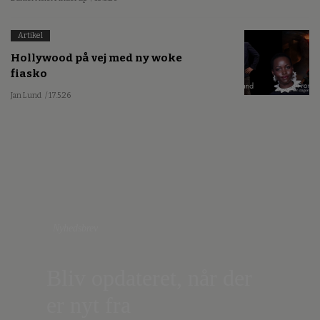
Artikel
Hollywood på vej med ny woke
fiasko
Jan Lund
/ 17.5.26
Nyhedsbrev
Bliv opdateret, når der
er nyt fra