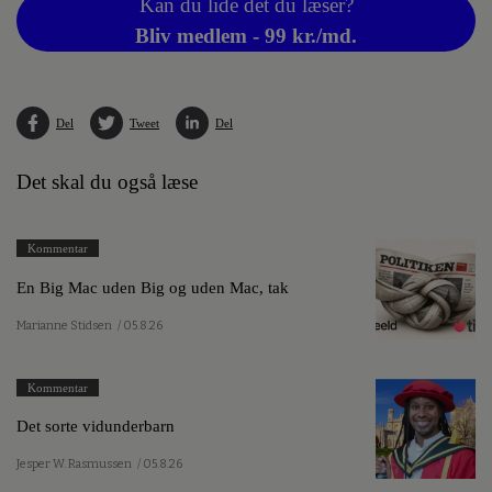
Kan du lide det du læser?
Bliv medlem - 99 kr./md.
Del
Tweet
Del
Det skal du også læse
Kommentar
En Big Mac uden Big og uden Mac, tak
Marianne Stidsen
/ 05.8.26
Kommentar
Det sorte vidunderbarn
Jesper W. Rasmussen
/ 05.8.26