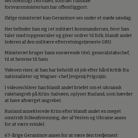
ses offentligt i en video, som det russiske
forsvarsministerium har offentliggjort.
Ifølge ministeriet kan Gerasimov ses under et møde søndag.
Her befinder han sig i et militært kommandorum, hvor han
taler med topgeneraler og giver ordrer til folk, blandt andet
lederen af den militære efterretningstjeneste GRU.
Ministeriet bruger hans nuværende titel, generalstabschef,
til at henvise til ham.
Videoen viser, at han har beholdt sit job efter hård kritik fra
nationalister og Wagner-chef Jevgenij Prigozjin.
I videoen bliver han blandt andet briefet om et ukrainsk
raketangreb på Krim-halvøen, oplyser Rusland, som hævder
at have afværget angrebet.
Rusland annekterede Krim efter blandt andet en meget
omstridt folkeafstemning, der af Vesten og Ukraine anses
for at være svindel.
67-årige Gerasimov anses for at være den tredjemest