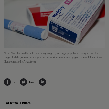
Novo Nordisk-midlerne Ozempic og Wegovy er meget populære. En ny aktion fra
Lægemiddelstyrelsen har afsløret, at der også er stor efterspørgsel på medicinen på det
illegale marked. (Arkivfoto).
Del
Tweet
Del
af Ritzaus Bureau