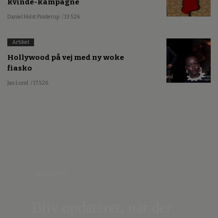
kvinde-kampagne
Daniel Holst Pinderup
/ 13.5.26
Artikel
Hollywood på vej med ny woke
fiasko
Jan Lund
/ 17.5.26
Nyhedsbrev
Bliv opdateret, når der