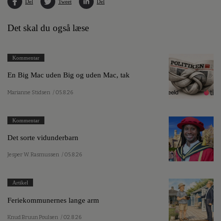
Del
Tweet
Del
Det skal du også læse
Kommentar
En Big Mac uden Big og uden Mac, tak
Marianne Stidsen
/ 05.8.26
Kommentar
Det sorte vidunderbarn
Jesper W. Rasmussen
/ 05.8.26
Artikel
Feriekommunernes lange arm
Knud Bruun Poulsen
/ 02.8.26