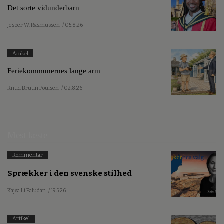
Det sorte vidunderbarn
Jesper W. Rasmussen
/ 05.8.26
Artikel
Feriekommunernes lange arm
Knud Bruun Poulsen
/ 02.8.26
Mest læste
Kommentar
Sprækker i den svenske stilhed
Kajsa Li Paludan
/ 19.5.26
Artikel