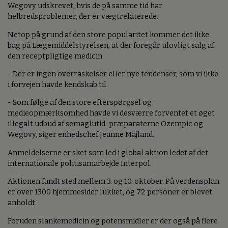
Wegovy udskrevet, hvis de på samme tid har
helbredsproblemer, der er vægtrelaterede.
Netop på grund af den store popularitet kommer det ikke
bag på Lægemiddelstyrelsen, at der foregår ulovligt salg af
den receptpligtige medicin.
- Der er ingen overraskelser eller nye tendenser, som vi ikke
i forvejen havde kendskab til.
- Som følge af den store efterspørgsel og
medieopmærksomhed havde vi desværre forventet et øget
illegalt udbud af semaglutid-præparaterne Ozempic og
Wegovy, siger enhedschef Jeanne Majland.
Anmeldelserne er sket som led i global aktion ledet af det
internationale politisamarbejde Interpol.
Aktionen fandt sted mellem 3. og 10. oktober. På verdensplan
er over 1300 hjemmesider lukket, og 72 personer er blevet
anholdt.
Foruden slankemedicin og potensmidler er der også på flere