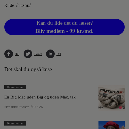
Kilde: /ritzau/
Kan du lide det du læser?
Bliv medlem - 99 kr./md.
Del
Tweet
Del
Det skal du også læse
Kommentar
En Big Mac uden Big og uden Mac, tak
Marianne Stidsen
/ 05.8.26
Kommentar