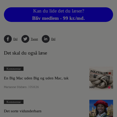
Kan du lide det du læser?
Bliv medlem - 99 kr./md.
Del
Tweet
Del
Det skal du også læse
Kommentar
En Big Mac uden Big og uden Mac, tak
Marianne Stidsen
/ 05.8.26
Kommentar
Det sorte vidunderbarn