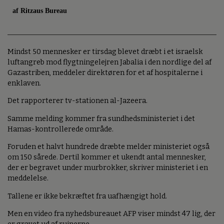
af Ritzaus Bureau
Mindst 50 mennesker er tirsdag blevet dræbt i et israelsk
luftangreb mod flygtningelejren Jabalia i den nordlige del af
Gazastriben, meddeler direktøren for et af hospitalerne i
enklaven.
Det rapporterer tv-stationen al-Jazeera.
Samme melding kommer fra sundhedsministeriet i det
Hamas-kontrollerede område.
Foruden et halvt hundrede dræbte melder ministeriet også
om 150 sårede. Dertil kommer et ukendt antal mennesker,
der er begravet under murbrokker, skriver ministeriet i en
meddelelse.
Tallene er ikke bekræftet fra uafhængigt hold.
Men en video fra nyhedsbureauet AFP viser mindst 47 lig, der