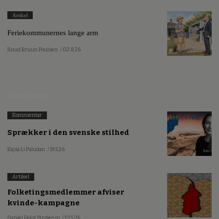
Artikel
Feriekommunernes lange arm
Knud Bruun Poulsen
/ 02.8.26
Mest læste
Kommentar
Sprækker i den svenske stilhed
Kajsa Li Paludan
/ 19.5.26
Artikel
Folketingsmedlemmer afviser
kvinde-kampagne
Daniel Holst Pinderup
/ 13.5.26