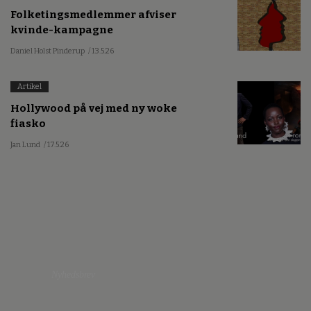
Folketingsmedlemmer afviser
kvinde-kampagne
Daniel Holst Pinderup
/ 13.5.26
Artikel
Hollywood på vej med ny woke
fiasko
Jan Lund
/ 17.5.26
Nyhedsbrev