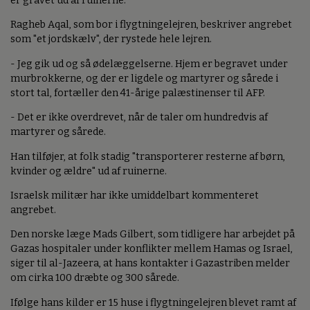
er gravet ud af ruinerne.
Ragheb Aqal, som bor i flygtningelejren, beskriver angrebet
som "et jordskælv", der rystede hele lejren.
- Jeg gik ud og så ødelæggelserne. Hjem er begravet under
murbrokkerne, og der er ligdele og martyrer og sårede i
stort tal, fortæller den 41-årige palæstinenser til AFP.
- Det er ikke overdrevet, når de taler om hundredvis af
martyrer og sårede.
Han tilføjer, at folk stadig "transporterer resterne af børn,
kvinder og ældre" ud af ruinerne.
Israelsk militær har ikke umiddelbart kommenteret
angrebet.
Den norske læge Mads Gilbert, som tidligere har arbejdet på
Gazas hospitaler under konflikter mellem Hamas og Israel,
siger til al-Jazeera, at hans kontakter i Gazastriben melder
om cirka 100 dræbte og 300 sårede.
Ifølge hans kilder er 15 huse i flygtningelejren blevet ramt af