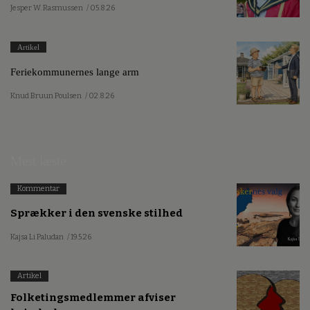
Jesper W. Rasmussen
/ 05.8.26
Artikel
Feriekommunernes lange arm
Knud Bruun Poulsen
/ 02.8.26
Mest læste
Kommentar
Sprækker i den svenske stilhed
Kajsa Li Paludan
/ 19.5.26
Artikel
Folketingsmedlemmer afviser