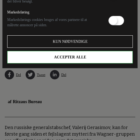
der bliver besøgt.
Markedsføring
Markedsførings cookies bruges af vores partnere til at
målrette annoncer på siden.
67-årige Gerasimov anses for at være den tredjemest magtfulde mand i det russiske
KUN NØDVENDIGE
militær. Gerasimov var ikke blevet set offentligt siden tidligt i juni - før Wagner-
mytteriet. (Arkivfoto).
ACCEPTER ALLE
Del
Tweet
Del
af Ritzaus Bureau
Den russiske generalstabschef, Valerij Gerasimov, kan for
første gang siden et fejlslagent mytteri fra Wagner-gruppen