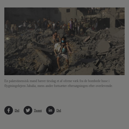
En palæstinensisk mand bærer tirsdag et af ofrene væk fra de bombede huse i
flygtningelejren Jabalia, mens andre fortsætter eftersøgningen efter overlevende.
Del
Tweet
Del