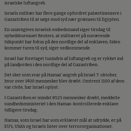
israelske luftangreb.
Israels militær har flere gange opfordret palæstinensere i
Gazastriben til at søge mod syd nær grænsen til Egypten.
En unavngiven israelsk embedsmand siger tirsdag til
nyhedsbureauet Reuters, at militæret på nuværende
tidspunkt har fokus på den nordlige del af enklaven. Siden
kommer turen til syd, siger vedkommende.
Israel har foretaget tusindvis af luftangreb og er rykket ind
på landjorden i den nordlige del af Gazastriben.
Det sker som svar på Hamas' angreb på Israel 7. oktober,
hvor over 1400 mennesker blev dræbt. Omtrent 1100 af dem
var civile, har Israel oplyst.
I Gazastriben er mindst 8525 mennesker dræbt, meddelte
sundhedsministeriet i den Hamas-kontrollerede enklave
tidligere tirsdag.
Hamas, som Israel har som erklæret mål at udrydde, er på
EU's, USA's og Israels lister over terrororganisationer.