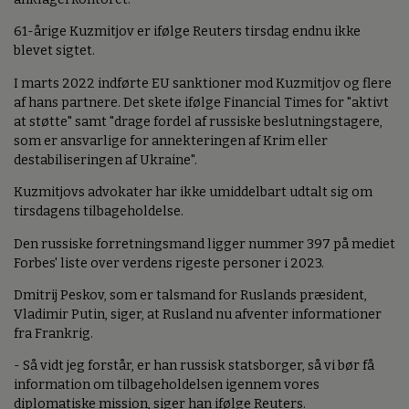
61-årige Kuzmitjov er ifølge Reuters tirsdag endnu ikke
blevet sigtet.
I marts 2022 indførte EU sanktioner mod Kuzmitjov og flere
af hans partnere. Det skete ifølge Financial Times for "aktivt
at støtte" samt "drage fordel af russiske beslutningstagere,
som er ansvarlige for annekteringen af Krim eller
destabiliseringen af Ukraine".
Kuzmitjovs advokater har ikke umiddelbart udtalt sig om
tirsdagens tilbageholdelse.
Den russiske forretningsmand ligger nummer 397 på mediet
Forbes' liste over verdens rigeste personer i 2023.
Dmitrij Peskov, som er talsmand for Ruslands præsident,
Vladimir Putin, siger, at Rusland nu afventer informationer
fra Frankrig.
- Så vidt jeg forstår, er han russisk statsborger, så vi bør få
information om tilbageholdelsen igennem vores
diplomatiske mission, siger han ifølge Reuters.