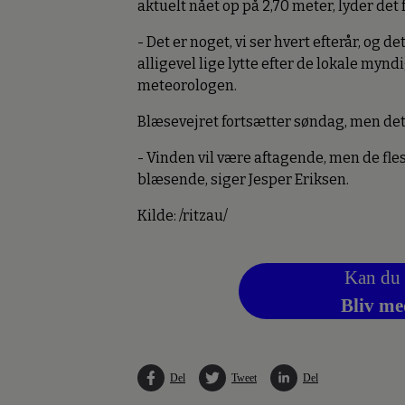
aktuelt nået op på 2,70 meter, lyder det
- Det er noget, vi ser hvert efterår, og d
alligevel lige lytte efter de lokale myn
meteorologen.
Blæsevejret fortsætter søndag, men det
- Vinden vil være aftagende, men de fl
blæsende, siger Jesper Eriksen.
Kilde: /ritzau/
Kan du 
Bliv me
Del
Tweet
Del