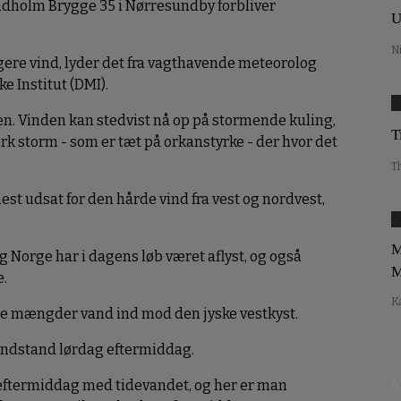
indholm Brygge 35 i Nørresundby forbliver
U
N
gere vind, lyder det fra vagthavende meteorolog
 Institut (DMI).
ten. Vinden kan stedvist nå op på stormende kuling,
T
rk storm - som er tæt på orkanstyrke - der hvor det
T
est udsat for den hårde vind fra vest og nordvest,
M
 Norge har i dagens løb været aflyst, og også
M
e.
K
ore mængder vand ind mod den jyske vestkyst.
vandstand lørdag eftermiddag.
M
eftermiddag med tidevandet, og her er man