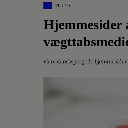
31.10.23
Hjemmesider an
vægttabsmedi
Flere dansksprogede hjemmesider er