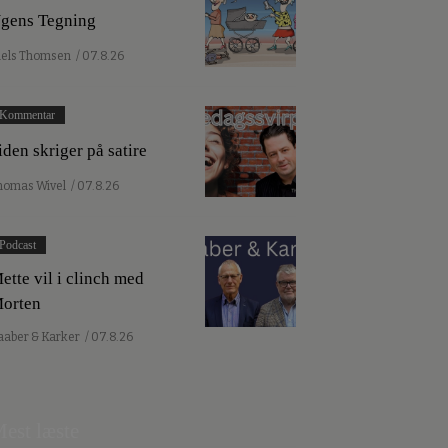
gens Tegning
iels Thomsen
/ 07.8.26
Kommentar
iden skriger på satire
homas Wivel
/ 07.8.26
Podcast
ette vil i clinch med
orten
aaber & Karker
/ 07.8.26
est læste