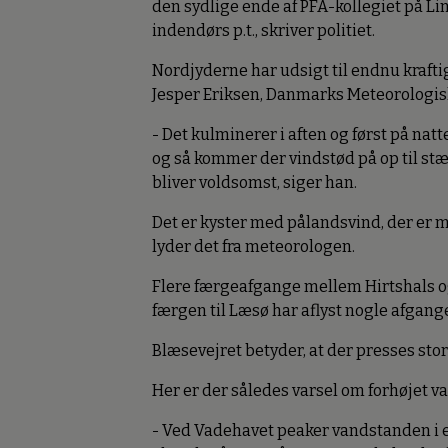
den sydlige ende af PFA-kollegiet på L
indendørs p.t., skriver politiet.
Nordjyderne har udsigt til endnu krafti
Jesper Eriksen, Danmarks Meteorologiske
- Det kulminerer i aften og først på nat
og så kommer der vindstød på op til stæ
bliver voldsomst, siger han.
Det er kyster med pålandsvind, der er m
lyder det fra meteorologen.
Flere færgeafgange mellem Hirtshals og
færgen til Læsø har aflyst nogle afgang
Blæsevejret betyder, at der presses st
Her er der således varsel om forhøjet 
- Ved Vadehavet peaker vandstanden i 