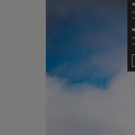
S
S
o
M
M
a