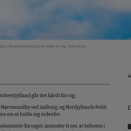
gt i Nordvestjylland går det hårdt for sig. (Arkivfoto).
A
rdvestjylland går det hårdt for sig.
D
 i Nørresundby ved Aalborg, og Nordjyllands Politi
e om at holde sig indenfor.
nelementer fra taget, anmoder vi om, at beboere i