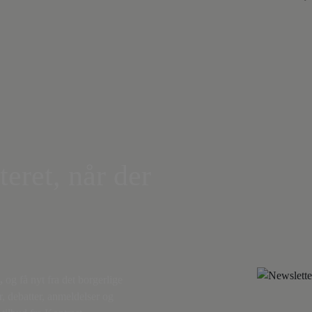
teret, når der
,
og få nyt fra det borgerlige
r, debatter, anmeldelser og