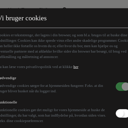
Aktuelt Tema
Skribenter
Vi bruger cookies
Den borgelige brille
Alle vores skribenter
Remigration
Modløberne
ookies er tekststrenge, der lagres i din browser, og som bl.a. bruges til at huske dine
Humaniora forfra
Z-aksen
ndstillinger. Cookies kan ikke sprede virus eller andre skadelige programmer. Cooki
an heller ikke fortælle os hvem du er, eller hvor du bor, men kan hjælpe os og
Store Danskere
ventuelle partnere med at afdække hvilke sider din browser har besøgt, til brug ved
rafikmåling og målretning af annoncer.
u kan læse vores privatlivspolitik ved at klikke
her
ordjysk kollegie under
ødvendige
ødvendige cookies sørger for at hjemmesiden fungerer. F.eks. at din
ruger bliver husket når du logger ind.
unktionelle
unktionelle cookies gør det muligt for vores hjemmeside at huske de
f et kollegie nær Aalborg, og nordjyderne må berede s
ndstillinger, du har valgt, som har indflydelse på, hvordan siden vises.
.eks. dine cookiepræferencer.