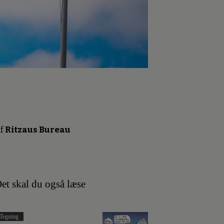
f
Ritzaus Bureau
et skal du også læse
Tegning