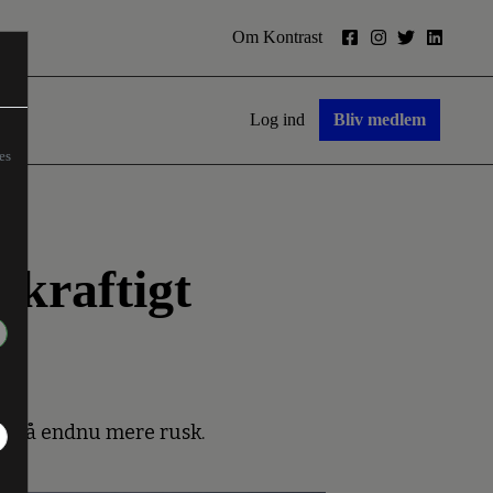
Om Kontrast
Log ind
Bliv medlem
es
 kraftigt
ig på endnu mere rusk.