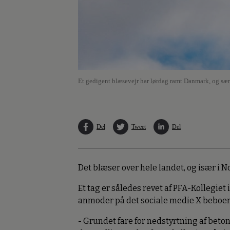
Et gedigent blæsevejr har lørdag ramt Danmark, og særli
Del
Tweet
Del
Det blæser over hele landet, og især i No
Et tag er således revet af PFA-Kollegiet
anmoder på det sociale medie X beboern
- Grundet fare for nedstyrtning af beto