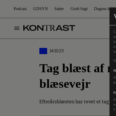
Podcast
UDSYN
Satire
Groft Sagt
Dagens leder
C
i
k
e
14.10.23
t
D
Tag blæst af n
N
N
blæsevejr
b
F
F
Efterårsblæsten har revet et tag a
i
F