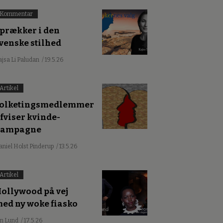
Kommentar
prækker i den
venske stilhed
ajsa Li Paludan
/ 19.5.26
Artikel
olketingsmedlemmer
fviser kvinde-
kampagne
aniel Holst Pinderup
/ 13.5.26
Artikel
ollywood på vej
ed ny woke fiasko
an Lund
/ 17.5.26