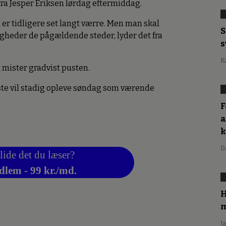
 fra Jesper Eriksen lørdag eftermiddag.
et er tidligere set langt værre. Men man skal
S
digheder de pågældende steder, lyder det fra
s
K
 mister gradvist pusten.
este vil stadig opleve søndag som værende
F
a
D
lide det du læser?
dlem - 99 kr./md.
H
m
J