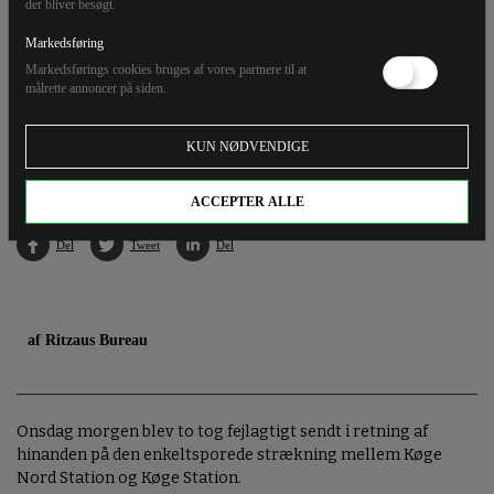
der bliver besøgt.
Markedsføring
Markedsførings cookies bruges af vores partnere til at
målrette annoncer på siden.
Det er ikke første gang, at to tog er blevet sendt mod hinanden ved en fejl, siden det nye
KUN NØDVENDIGE
signalsystem blev indviet i april. (Arkivfoto).
ACCEPTER ALLE
Del
Tweet
Del
af Ritzaus Bureau
Onsdag morgen blev to tog fejlagtigt sendt i retning af
hinanden på den enkeltsporede strækning mellem Køge
Nord Station og Køge Station.