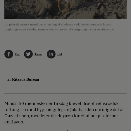
En palæstinensisk mand bærer tirsdag et af ofrene væk fra de bombede huse i
flygtningelejren Jabalia, mens andre fortsætter eftersøgningen efter overlevende.
Del
Tweet
Del
af Ritzaus Bureau
Mindst 50 mennesker er tirsdag blevet dræbt i et israelsk
luftangreb mod flygtningelejren Jabalia i den nordlige del af
Gazastriben, meddeler direktøren for et af hospitalerne i
enklaven.