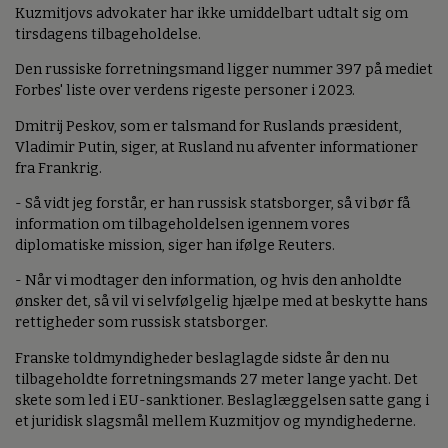
Kuzmitjovs advokater har ikke umiddelbart udtalt sig om
tirsdagens tilbageholdelse.
Den russiske forretningsmand ligger nummer 397 på mediet
Forbes' liste over verdens rigeste personer i 2023.
Dmitrij Peskov, som er talsmand for Ruslands præsident,
Vladimir Putin, siger, at Rusland nu afventer informationer
fra Frankrig.
- Så vidt jeg forstår, er han russisk statsborger, så vi bør få
information om tilbageholdelsen igennem vores
diplomatiske mission, siger han ifølge Reuters.
- Når vi modtager den information, og hvis den anholdte
ønsker det, så vil vi selvfølgelig hjælpe med at beskytte hans
rettigheder som russisk statsborger.
Franske toldmyndigheder beslaglagde sidste år den nu
tilbageholdte forretningsmands 27 meter lange yacht. Det
skete som led i EU-sanktioner. Beslaglæggelsen satte gang i
et juridisk slagsmål mellem Kuzmitjov og myndighederne.