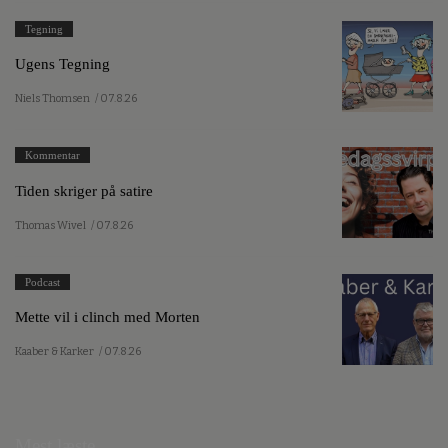
Tegning
Ugens Tegning
Niels Thomsen
/ 07.8.26
Kommentar
Tiden skriger på satire
Thomas Wivel
/ 07.8.26
Podcast
Mette vil i clinch med Morten
Kaaber & Karker
/ 07.8.26
Mest læste