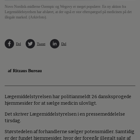
Novo Nordisk-midlerne Ozempic og Wegovy er meget populære. En ny aktion fra
Lægemiddelstyrelsen har afsløret, at der også er stor efterspørgsel på medicinen på det
illegale marked. (Arkivfoto).
Del
Tweet
Del
af Ritzaus Bureau
Lægemiddelstyrelsen har politianmeldt 26 dansksprogede
hjemmesider for at sælge medicin ulovligt.
Det skriver Lægemiddelstyrelsen i en pressemeddelelse
tirsdag.
Størstedelen af forhandlerne sælger potensmidler. Samtidig
er der fundet hjemmesider, hvor der foregår illegalt salg af