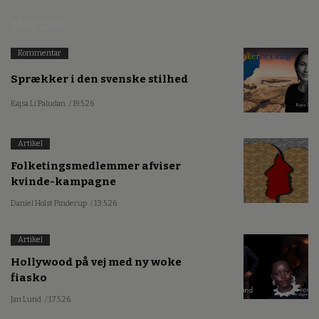
Mest læste
Kommentar
Sprækker i den svenske stilhed
Kajsa Li Paludan
/ 19.5.26
Artikel
Folketingsmedlemmer afviser
kvinde-kampagne
Daniel Holst Pinderup
/ 13.5.26
Artikel
Hollywood på vej med ny woke
fiasko
Jan Lund
/ 17.5.26