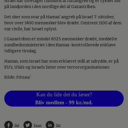
Israel har foretaget tusindvis af luftangreb og er rykket ind
på landjorden i den nordlige del af Gazastriben.
Det sker som svar på Hamas' angreb på Israel 7. oktober,
hvor over 1400 mennesker blev dræbt. Omtrent 1100 af dem
var civile, har Israel oplyst.
I Gazastriben er mindst 8525 mennesker dræbt, meddelte
sundhedsministeriet i den Hamas-kontrollerede enklave
tidligere tirsdag.
Hamas, som Israel har som erklæret mål at udrydde, er på
EU's, USA's og Israels lister over terrororganisationer.
Kilde: /ritzau/
Kan du lide det du læser?
Bliv medlem - 99 kr./md.
Del
Tweet
Del