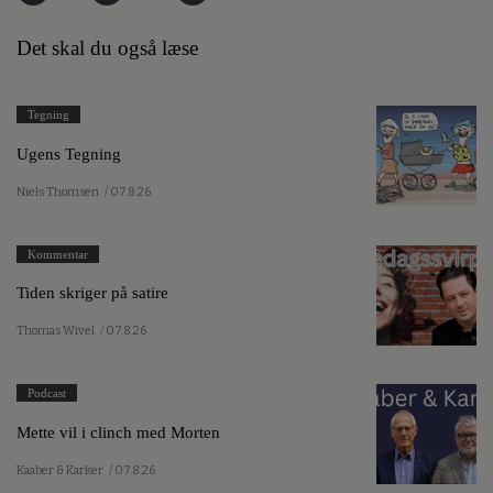
Det skal du også læse
Tegning
Ugens Tegning
Niels Thomsen
/ 07.8.26
Kommentar
Tiden skriger på satire
Thomas Wivel
/ 07.8.26
Podcast
Mette vil i clinch med Morten
Kaaber & Karker
/ 07.8.26