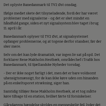
Det oplyste Banedanmark til TV2 Øst onsdag.
Ifølge mediet skete det tilsyneladende, fordi der har været
problemer med signalerne - og det er sket mindst en
håndfuld gange, siden et nyt signalsystem blev taget i brug
11. april i år.
Banedanmark oplyser til TV2 Øst, at signalsystemet
opfanger problemerne, og at togene derfor standser, før der
sker mere.
Selv om det kan lyde dramatisk, var ingen liv sat på spil. Det
forklarer Rene Makholm Hestbæk, områdechef i Trafik hos
Banedanmark, til Sjællandske Nyheder torsdag.
- Der er ikke noget farligt i det, men det er bare voldsomt
uhensigtsmæssigt, for de kan ikke køre uden om hinanden
på en enkeltsporet strækning, siger han.
Samtidig tilføjer Rene Makholm Hestbæk, at et tog måtte
køre tilbage til en station, hvilket førte til forsinkelser.
Gårsdagens hændelse skyldes en menneskelig fejl, lyder det