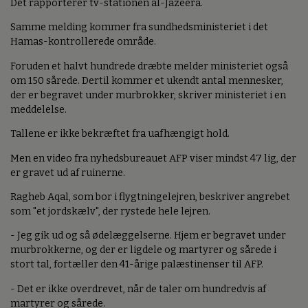
Det rapporterer tv-stationen al-Jazeera.
Samme melding kommer fra sundhedsministeriet i det
Hamas-kontrollerede område.
Foruden et halvt hundrede dræbte melder ministeriet også
om 150 sårede. Dertil kommer et ukendt antal mennesker,
der er begravet under murbrokker, skriver ministeriet i en
meddelelse.
Tallene er ikke bekræftet fra uafhængigt hold.
Men en video fra nyhedsbureauet AFP viser mindst 47 lig, der
er gravet ud af ruinerne.
Ragheb Aqal, som bor i flygtningelejren, beskriver angrebet
som "et jordskælv", der rystede hele lejren.
- Jeg gik ud og så ødelæggelserne. Hjem er begravet under
murbrokkerne, og der er ligdele og martyrer og sårede i
stort tal, fortæller den 41-årige palæstinenser til AFP.
- Det er ikke overdrevet, når de taler om hundredvis af
martyrer og sårede.