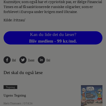
Kuzmitjov, som også har et cypriotisk pas, er ifølge Financial
Times en af få sanktionerede russiske oligarker, som er
forblevet i Europa under krigen med Ukraine.
Kilde: /ritzau/
Kan du lide det du læser?
Bliv medlem - 99 kr./md.
Del
Tweet
Del
Det skal du også læse
Tegning
Ugens Tegning
Niels Thomsen
/ 07.8.26