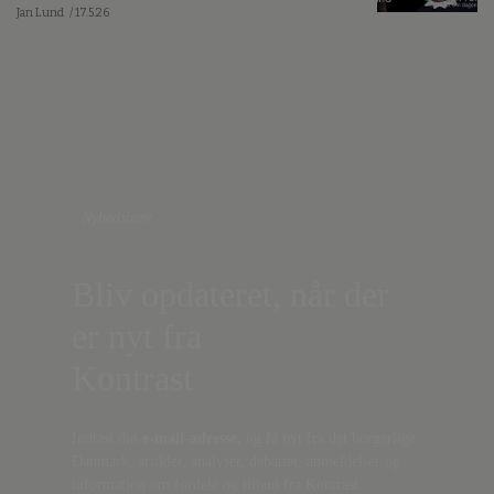
Jan Lund
/ 17.5.26
Nyhedsbrev
Bliv opdateret, når der
er nyt fra
Kontrast
Indtast din
e-mail-adresse,
og få nyt fra det borgerlige
Danmark, artikler, analyser, debatter, anmeldelser og
information om fordele og tilbud fra Kontrast.