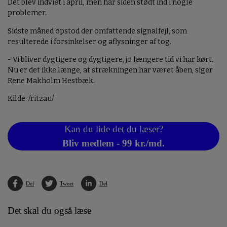
Det blev indviet i april, men har siden stødt ind i nogle
problemer.
Sidste måned opstod der omfattende signalfejl, som
resulterede i forsinkelser og aflysninger af tog.
- Vi bliver dygtigere og dygtigere, jo længere tid vi har kørt.
Nu er det ikke længe, at strækningen har været åben, siger
Rene Makholm Hestbæk.
Kilde: /ritzau/
Kan du lide det du læser?
Bliv medlem - 99 kr./md.
Del
Tweet
Del
Det skal du også læse