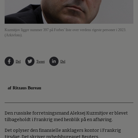
Kuzmitjov ligger nummer 397 på Forbes' liste over verdens rigeste personer i 2023.
(Arkivfoto).
Del
Tweet
Del
af Ritzaus Bureau
Den russiske forretningsmand Aleksej Kuzmitjov er blevet
tilbageholdt i Frankrig med henblik på en afhøring.
Det oplyser den finansielle anklagers kontor i Frankrig
tirsdag. Det skriver nyhedsbureauet Reuters.