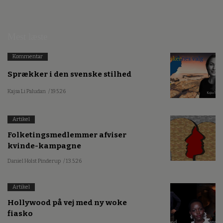
Mest læste
Kommentar
Sprækker i den svenske stilhed
Kajsa Li Paludan
/ 19.5.26
Artikel
Folketingsmedlemmer afviser
kvinde-kampagne
Daniel Holst Pinderup
/ 13.5.26
Artikel
Hollywood på vej med ny woke
fiasko