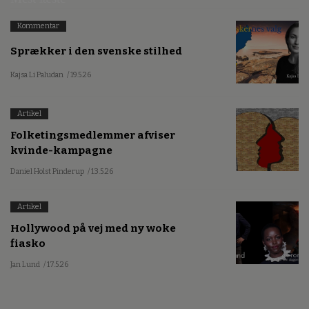
Kommentar
Sprækker i den svenske stilhed
Kajsa Li Paludan
/ 19.5.26
Artikel
Folketingsmedlemmer afviser
kvinde-kampagne
Daniel Holst Pinderup
/ 13.5.26
Artikel
Hollywood på vej med ny woke
fiasko
Jan Lund
/ 17.5.26