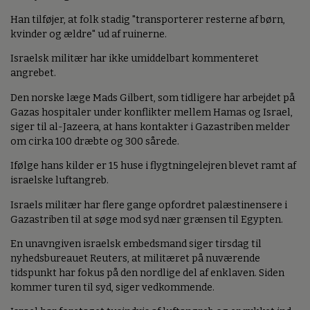
Han tilføjer, at folk stadig "transporterer resterne af børn,
kvinder og ældre" ud af ruinerne.
Israelsk militær har ikke umiddelbart kommenteret
angrebet.
Den norske læge Mads Gilbert, som tidligere har arbejdet på
Gazas hospitaler under konflikter mellem Hamas og Israel,
siger til al-Jazeera, at hans kontakter i Gazastriben melder
om cirka 100 dræbte og 300 sårede.
Ifølge hans kilder er 15 huse i flygtningelejren blevet ramt af
israelske luftangreb.
Israels militær har flere gange opfordret palæstinensere i
Gazastriben til at søge mod syd nær grænsen til Egypten.
En unavngiven israelsk embedsmand siger tirsdag til
nyhedsbureauet Reuters, at militæret på nuværende
tidspunkt har fokus på den nordlige del af enklaven. Siden
kommer turen til syd, siger vedkommende.