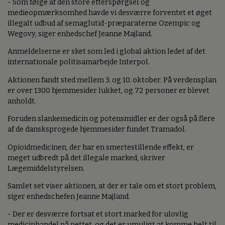
- Som følge af den store efterspørgsel og
medieopmærksomhed havde vi desværre forventet et øget
illegalt udbud af semaglutid-præparaterne Ozempic og
Wegovy, siger enhedschef Jeanne Majland.
Anmeldelserne er sket som led i global aktion ledet af det
internationale politisamarbejde Interpol.
Aktionen fandt sted mellem 3. og 10. oktober. På verdensplan
er over 1300 hjemmesider lukket, og 72 personer er blevet
anholdt.
Foruden slankemedicin og potensmidler er der også på flere
af de dansksprogede hjemmesider fundet Tramadol.
Opioidmedicinen, der har en smertestillende effekt, er
meget udbredt på det illegale marked, skriver
Lægemiddelstyrelsen.
Samlet set viser aktionen, at der er tale om et stort problem,
siger enhedschefen Jeanne Majland.
- Der er desværre fortsat et stort marked for ulovlig
medicinhandel på nettet, og det er umuligt at komme helt til