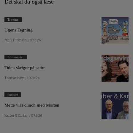
Det skal du også læse
Tegning
Ugens Tegning
Niels Thomsen
/ 07.8.26
Kommentar
Tiden skriger på satire
Thomas Wivel
/ 07.8.26
Podcast
Mette vil i clinch med Morten
Kaaber & Karker
/ 07.8.26