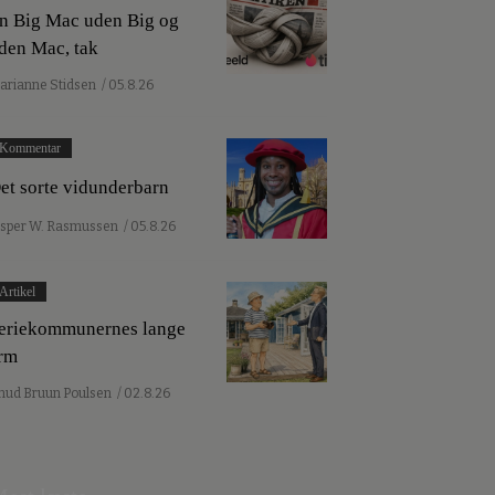
n Big Mac uden Big og
den Mac, tak
arianne Stidsen
/ 05.8.26
Kommentar
et sorte vidunderbarn
esper W. Rasmussen
/ 05.8.26
Artikel
eriekommunernes lange
rm
nud Bruun Poulsen
/ 02.8.26