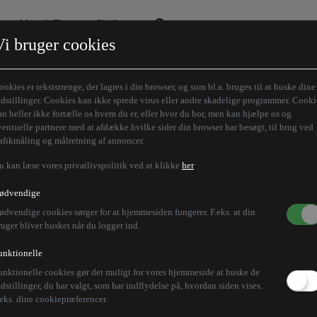
Aktuelt Tema
Skribenter
Vi bruger cookies
Den borgelige brille
Alle vores skribenter
Remigration
Modløberne
ookies er tekststrenge, der lagres i din browser, og som bl.a. bruges til at huske dine
Humaniora forfra
Z-aksen
ndstillinger. Cookies kan ikke sprede virus eller andre skadelige programmer. Cooki
an heller ikke fortælle os hvem du er, eller hvor du bor, men kan hjælpe os og
Store Danskere
ventuelle partnere med at afdække hvilke sider din browser har besøgt, til brug ved
rafikmåling og målretning af annoncer.
u kan læse vores privatlivspolitik ved at klikke
her
nsiske teenagere meld
ødvendige
ødvendige cookies sørger for at hjemmesiden fungerer. F.eks. at din
ruger bliver husket når du logger ind.
unktionelle
unktionelle cookies gør det muligt for vores hjemmeside at huske de
oner, som ifølge palæstinensisk nyhedsbureau er meld
ndstillinger, du har valgt, som har indflydelse på, hvordan siden vises.
.eks. dine cookiepræferencer.