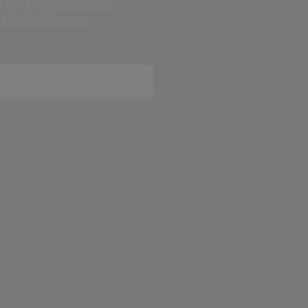
r, debatter, anmeldelser og
tilbud fra Kontrast.