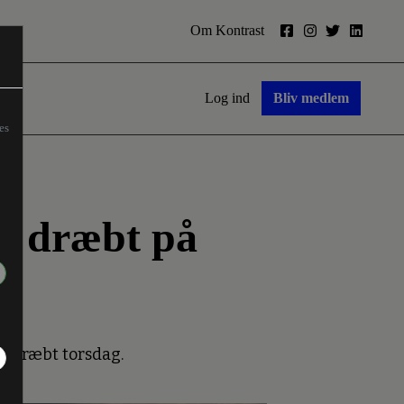
Om Kontrast
Log ind
Bliv medlem
es
es dræbt på
t dræbt torsdag.