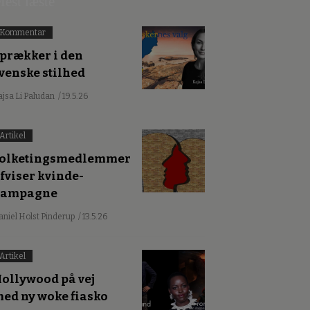
est læste
Kommentar
prækker i den
venske stilhed
ajsa Li Paludan
/ 19.5.26
Artikel
olketingsmedlemmer
fviser kvinde-
kampagne
aniel Holst Pinderup
/ 13.5.26
Artikel
ollywood på vej
ed ny woke fiasko