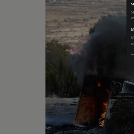
S
S
o
M
M
a