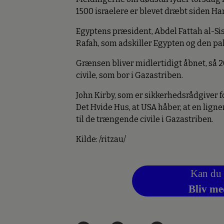
1500 israelere er blevet dræbt siden Ha
Egyptens præsident, Abdel Fattah al-Sis
Rafah, som adskiller Egypten og den pa
Grænsen bliver midlertidigt åbnet, så 
civile, som bor i Gazastriben.
John Kirby, som er sikkerhedsrådgiver 
Det Hvide Hus, at USA håber, at en lig
til de trængende civile i Gazastriben.
Kilde: /ritzau/
Kan du 
Bliv me