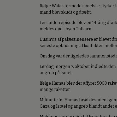
Ifølge Wafa stormede israelske styrker
mand blev skudt og dræbt.
I en anden episode blev en 14-årig dræbt
meldes død i byen Tulkarm.
Dusinvis af palæstinensere er blevet d
seneste opblusning af konflikten mellem
Onsdag var der ligeledes sammenstød m
Lørdag morgen 7. oktober indledte den
angreb på Israel.
Ifølge Hamas blev der affyret 5000 raket
mange raketter.
Militante fra Hamas brød desuden ige
Gaza og Israel og angreb blandt andet e
Meldingerne om dødstal lyder torsdag 