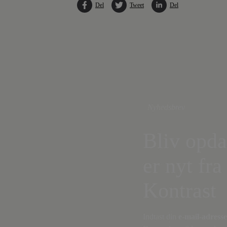
Del
Tweet
Del
Nyhedsbrev
Bliv opda
er nyt fra
Kontrast
Indtast din
e-mail-adresse