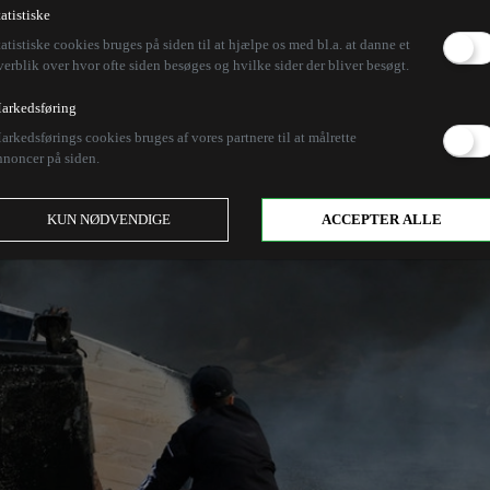
tatistiske
tatistiske cookies bruges på siden til at hjælpe os med bl.a. at danne et
verblik over hvor ofte siden besøges og hvilke sider der bliver besøgt.
arkedsføring
arkedsførings cookies bruges af vores partnere til at målrette
nnoncer på siden.
KUN NØDVENDIGE
ACCEPTER ALLE