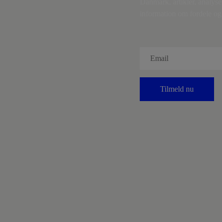
Danmark, artikler, analyse
information om fordele og 
Tilmeld nu