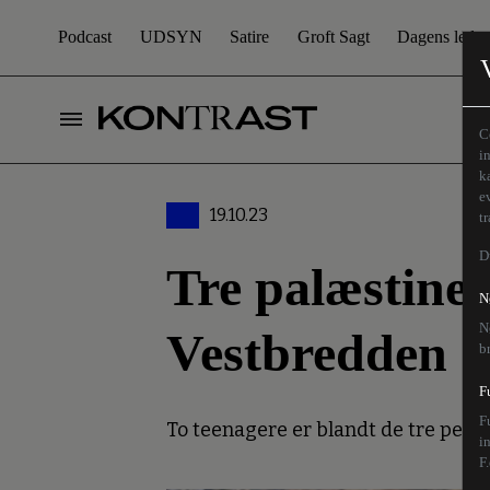
Podcast
UDSYN
Satire
Groft Sagt
Dagens leder
C
i
k
e
19.10.23
t
D
Tre palæstine
N
N
Vestbredden
b
F
F
To teenagere er blandt de tre pers
i
F