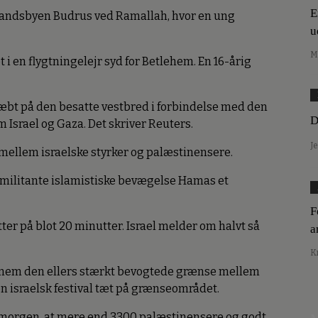
E
 landsbyen Budrus ved Ramallah, hvor en ung
u
M
 i en flygtningelejr syd for Betlehem. En 16-årig
ræbt på den besatte vestbred i forbindelse med den
D
 Israel og Gaza. Det skriver Reuters.
J
ellem israelske styrker og palæstinensere.
 militante islamistiske bevægelse Hamas et
F
ter på blot 20 minutter. Israel melder om halvt så
a
K
nnem den ellers stærkt bevogtede grænse mellem
n israelsk festival tæt på grænseområdet.
morgen, at mere end 3300 palæstinensere og godt