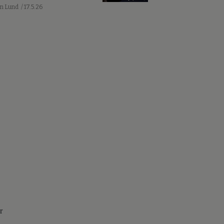
an Lund
/ 17.5.26