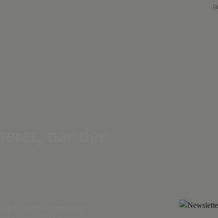
J
teret, når der
,
og få nyt fra det borgerlige