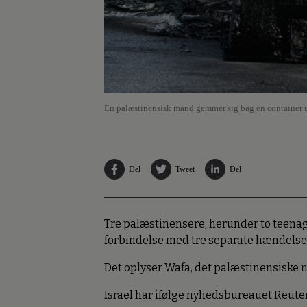
En palæstinensisk mand gemmer sig bag en container u
Del
Tweet
Del
Tre palæstinensere, herunder to teenager
forbindelse med tre separate hændelser
Det oplyser Wafa, det palæstinensiske
Israel har ifølge nyhedsbureauet Reut