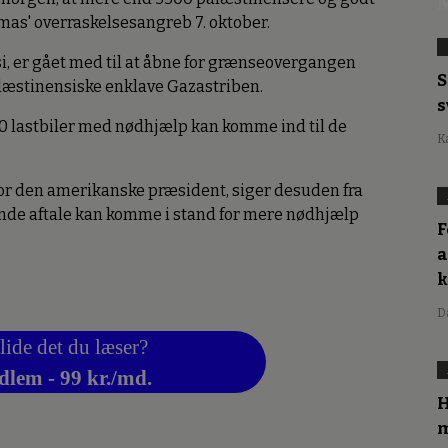
M
mas' overraskelsesangreb 7. oktober.
i, er gået med til at åbne for grænseovergangen
S
læstinensiske enklave Gazastriben.
s
20 lastbiler med nødhjælp kan komme ind til de
K
for den amerikanske præsident, siger desuden fra
nende aftale kan komme i stand for mere nødhjælp
F
a
D
lide det du læser?
dlem - 99 kr./md.
H
m