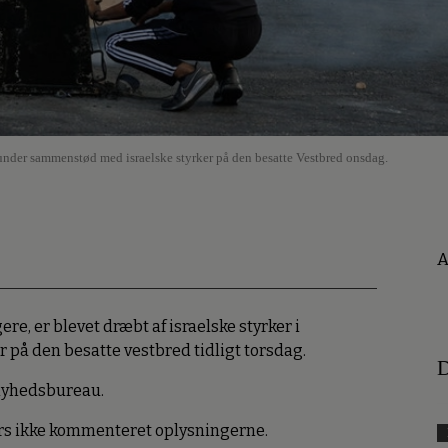
nder sammenstød med israelske styrker på den besatte Vestbred onsdag.
A
e, er blevet dræbt af israelske styrker i
 på den besatte vestbred tidligt torsdag.
D
 nyhedsbureau.
ers ikke kommenteret oplysningerne.