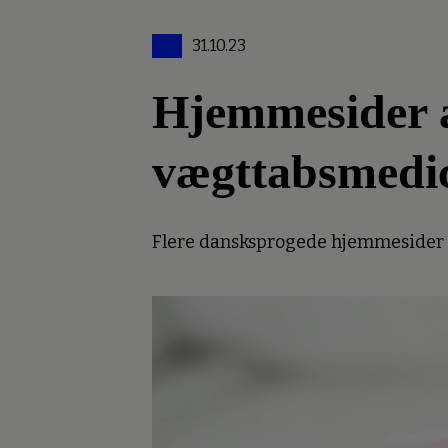
31.10.23
Hjemmesider an
vægttabsmedi
Flere dansksprogede hjemmesider er