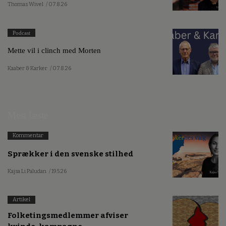
Thomas Wivel
/ 07.8.26
Podcast
Mette vil i clinch med Morten
Kaaber & Karker
/ 07.8.26
Mest læste
Kommentar
Sprækker i den svenske stilhed
Kajsa Li Paludan
/ 19.5.26
Artikel
Folketingsmedlemmer afviser