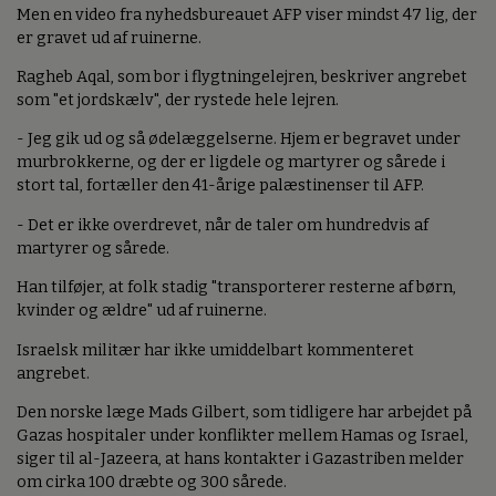
Men en video fra nyhedsbureauet AFP viser mindst 47 lig, der
er gravet ud af ruinerne.
Ragheb Aqal, som bor i flygtningelejren, beskriver angrebet
som "et jordskælv", der rystede hele lejren.
- Jeg gik ud og så ødelæggelserne. Hjem er begravet under
murbrokkerne, og der er ligdele og martyrer og sårede i
stort tal, fortæller den 41-årige palæstinenser til AFP.
- Det er ikke overdrevet, når de taler om hundredvis af
martyrer og sårede.
Han tilføjer, at folk stadig "transporterer resterne af børn,
kvinder og ældre" ud af ruinerne.
Israelsk militær har ikke umiddelbart kommenteret
angrebet.
Den norske læge Mads Gilbert, som tidligere har arbejdet på
Gazas hospitaler under konflikter mellem Hamas og Israel,
siger til al-Jazeera, at hans kontakter i Gazastriben melder
om cirka 100 dræbte og 300 sårede.