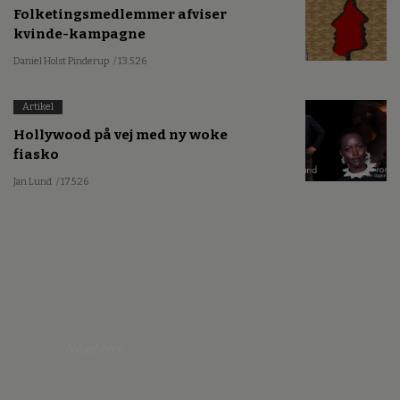
Folketingsmedlemmer afviser
kvinde-kampagne
Daniel Holst Pinderup
/ 13.5.26
Artikel
Hollywood på vej med ny woke
fiasko
Jan Lund
/ 17.5.26
Nyhedsbrev