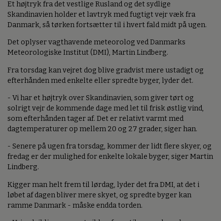
Et højtryk fra det vestlige Rusland og det sydlige
Skandinavien holder et lavtryk med fugtigt vejr væk fra
Danmark, så tørken fortsætter til i hvert fald midt på ugen.
Det oplyser vagthavende meteorolog ved Danmarks
Meteorologiske Institut (DMI), Martin Lindberg.
Fra torsdag kan vejret dog blive gradvist mere ustadigt og
efterhånden med enkelte eller spredte byger, lyder det.
- Vi har et højtryk over Skandinavien, som giver tørt og
solrigt vejr de kommende dage med let til frisk østlig vind,
som efterhånden tager af. Det er relativt varmt med
dagtemperaturer op mellem 20 og 27 grader, siger han.
- Senere på ugen fra torsdag, kommer der lidt flere skyer, og
fredag er der mulighed for enkelte lokale byger, siger Martin
Lindberg.
Kigger man helt frem til lørdag, lyder det fra DMI, at det i
løbet af dagen bliver mere skyet, og spredte byger kan
ramme Danmark - måske endda torden.