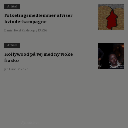
Artikel
Folketingsmedlemmer afviser
kvinde-kampagne
Daniel Holst Pinderup
/ 13.5.26
Artikel
Hollywood på vej med ny woke
fiasko
Jan Lund
/ 17.5.26
Nyhedsbrev