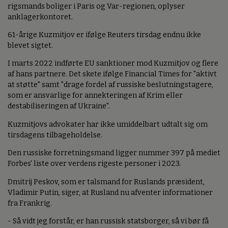
rigsmands boliger i Paris og Var-regionen, oplyser
anklagerkontoret.
61-årige Kuzmitjov er ifølge Reuters tirsdag endnu ikke
blevet sigtet.
I marts 2022 indførte EU sanktioner mod Kuzmitjov og flere
af hans partnere. Det skete ifølge Financial Times for "aktivt
at støtte" samt "drage fordel af russiske beslutningstagere,
som er ansvarlige for annekteringen af Krim eller
destabiliseringen af Ukraine".
Kuzmitjovs advokater har ikke umiddelbart udtalt sig om
tirsdagens tilbageholdelse.
Den russiske forretningsmand ligger nummer 397 på mediet
Forbes' liste over verdens rigeste personer i 2023.
Dmitrij Peskov, som er talsmand for Ruslands præsident,
Vladimir Putin, siger, at Rusland nu afventer informationer
fra Frankrig.
- Så vidt jeg forstår, er han russisk statsborger, så vi bør få