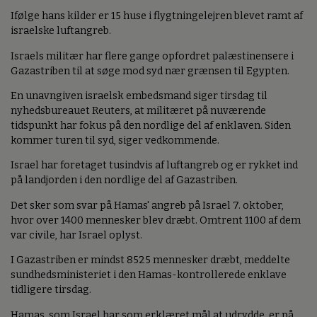
Ifølge hans kilder er 15 huse i flygtningelejren blevet ramt af
israelske luftangreb.
Israels militær har flere gange opfordret palæstinensere i
Gazastriben til at søge mod syd nær grænsen til Egypten.
En unavngiven israelsk embedsmand siger tirsdag til
nyhedsbureauet Reuters, at militæret på nuværende
tidspunkt har fokus på den nordlige del af enklaven. Siden
kommer turen til syd, siger vedkommende.
Israel har foretaget tusindvis af luftangreb og er rykket ind
på landjorden i den nordlige del af Gazastriben.
Det sker som svar på Hamas' angreb på Israel 7. oktober,
hvor over 1400 mennesker blev dræbt. Omtrent 1100 af dem
var civile, har Israel oplyst.
I Gazastriben er mindst 8525 mennesker dræbt, meddelte
sundhedsministeriet i den Hamas-kontrollerede enklave
tidligere tirsdag.
Hamas, som Israel har som erklæret mål at udrydde, er på