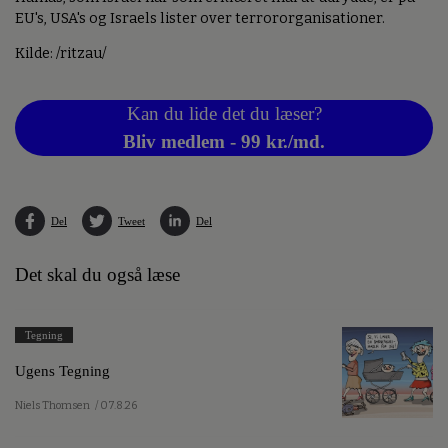
EU's, USA's og Israels lister over terrororganisationer.
Kilde: /ritzau/
Kan du lide det du læser?
Bliv medlem - 99 kr./md.
Del
Tweet
Del
Det skal du også læse
Tegning
Ugens Tegning
Niels Thomsen
/ 07.8.26