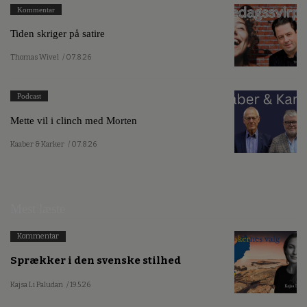
Kommentar
Tiden skriger på satire
Thomas Wivel
/ 07.8.26
Podcast
Mette vil i clinch med Morten
Kaaber & Karker
/ 07.8.26
Mest læste
Kommentar
Sprækker i den svenske stilhed
Kajsa Li Paludan
/ 19.5.26