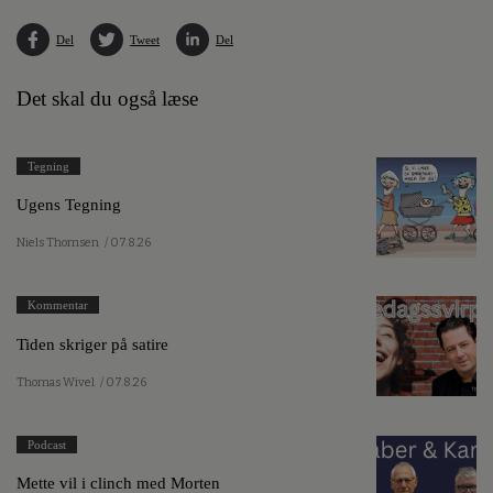
Del
Tweet
Del
Det skal du også læse
Tegning
Ugens Tegning
Niels Thomsen
/ 07.8.26
Kommentar
Tiden skriger på satire
Thomas Wivel
/ 07.8.26
Podcast
Mette vil i clinch med Morten