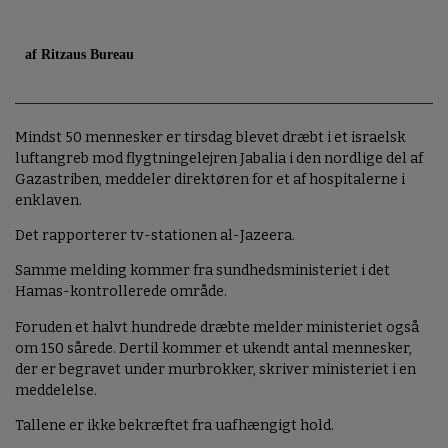
af Ritzaus Bureau
Mindst 50 mennesker er tirsdag blevet dræbt i et israelsk
luftangreb mod flygtningelejren Jabalia i den nordlige del af
Gazastriben, meddeler direktøren for et af hospitalerne i
enklaven.
Det rapporterer tv-stationen al-Jazeera.
Samme melding kommer fra sundhedsministeriet i det
Hamas-kontrollerede område.
Foruden et halvt hundrede dræbte melder ministeriet også
om 150 sårede. Dertil kommer et ukendt antal mennesker,
der er begravet under murbrokker, skriver ministeriet i en
meddelelse.
Tallene er ikke bekræftet fra uafhængigt hold.