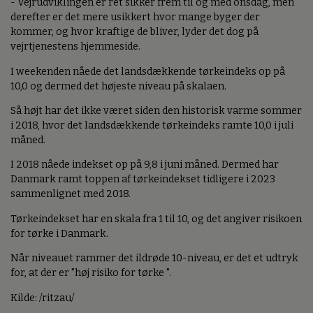
- Vejrudviklingen er ret sikker frem til og med onsdag, men
derefter er det mere usikkert hvor mange byger der
kommer, og hvor kraftige de bliver, lyder det dog på
vejrtjenestens hjemmeside.
I weekenden nåede det landsdækkende tørkeindeks op på
10,0 og dermed det højeste niveau på skalaen.
Så højt har det ikke været siden den historisk varme sommer
i 2018, hvor det landsdækkende tørkeindeks ramte 10,0 i juli
måned.
I 2018 nåede indekset op på 9,8 i juni måned. Dermed har
Danmark ramt toppen af tørkeindekset tidligere i 2023
sammenlignet med 2018.
Tørkeindekset har en skala fra 1 til 10, og det angiver risikoen
for tørke i Danmark.
Når niveauet rammer det ildrøde 10-niveau, er det et udtryk
for, at der er "høj risiko for tørke ".
Kilde: /ritzau/