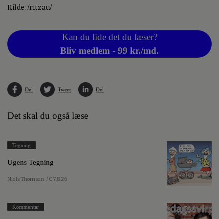
Kilde: /ritzau/
Kan du lide det du læser?
Bliv medlem - 99 kr./md.
Del
Tweet
Del
Det skal du også læse
Tegning
Ugens Tegning
Niels Thomsen
/ 07.8.26
Kommentar