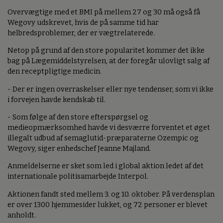
Overvægtige med et BMI på mellem 27 og 30 må også få
Wegovy udskrevet, hvis de på samme tid har
helbredsproblemer, der er vægtrelaterede.
Netop på grund af den store popularitet kommer det ikke
bag på Lægemiddelstyrelsen, at der foregår ulovligt salg af
den receptpligtige medicin.
- Der er ingen overraskelser eller nye tendenser, som vi ikke
i forvejen havde kendskab til.
- Som følge af den store efterspørgsel og
medieopmærksomhed havde vi desværre forventet et øget
illegalt udbud af semaglutid-præparaterne Ozempic og
Wegovy, siger enhedschef Jeanne Majland.
Anmeldelserne er sket som led i global aktion ledet af det
internationale politisamarbejde Interpol.
Aktionen fandt sted mellem 3. og 10. oktober. På verdensplan
er over 1300 hjemmesider lukket, og 72 personer er blevet
anholdt.