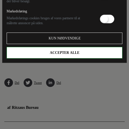
der bliver besøgt.
Markedsføring
Markedsførings cookies bruges af vores partnere til at
målrette annoncer på siden.
KUN NØDVENDIGE
ACCEPTER ALLE
I weekenden nåede det landsdækkende tørkeindeks op på 10,0 og dermed det højeste
niveau på skalaen. (Arkivfoto).
Del
Tweet
Del
af Ritzaus Bureau