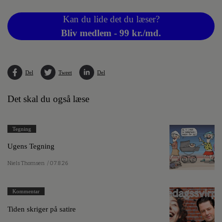
Kan du lide det du læser?
Bliv medlem - 99 kr./md.
Del
Tweet
Del
Det skal du også læse
Tegning
Ugens Tegning
Niels Thomsen
/ 07.8.26
Kommentar
Tiden skriger på satire