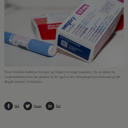
Novo Nordisk-midlerne Ozempic og Wegovy er meget populære. En ny aktion fra
Lægemiddelstyrelsen har afsløret, at der også er stor efterspørgsel på medicinen på det
illegale marked. (Arkivfoto).
Del
Tweet
Del