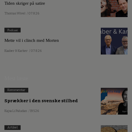
Tiden skriger på satire
Thomas Wivel
/ 07.8.26
Podcast
Mette vil i clinch med Morten
Kaaber & Karker
/ 07.8.26
Mest læste
Kommentar
Sprækker i den svenske stilhed
Kajsa Li Paludan
/ 19.5.26
Artikel