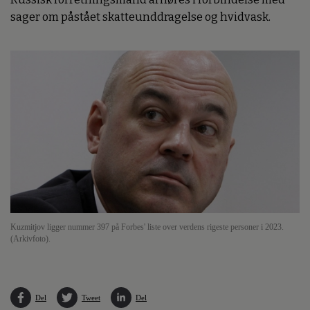
sager om påstået skatteunddragelse og hvidvask.
Kuzmitjov ligger nummer 397 på Forbes' liste over verdens rigeste personer i 2023.
(Arkivfoto).
Del
Tweet
Del