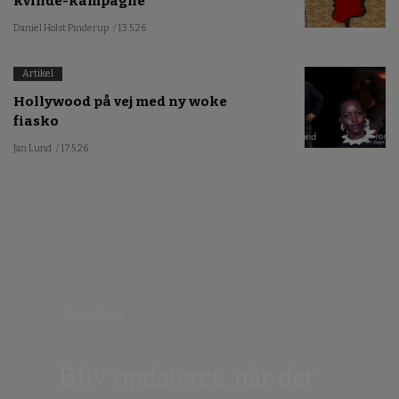
kvinde-kampagne
Daniel Holst Pinderup
/ 13.5.26
Artikel
Hollywood på vej med ny woke
fiasko
Jan Lund
/ 17.5.26
Nyhedsbrev
Bliv opdateret, når der