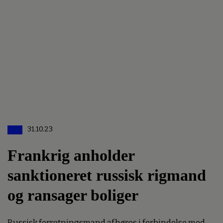
31.10.23
Frankrig anholder
sanktioneret russisk rigmand
og ransager boliger
Russisk forretningsmand afhøres i forbindelse med