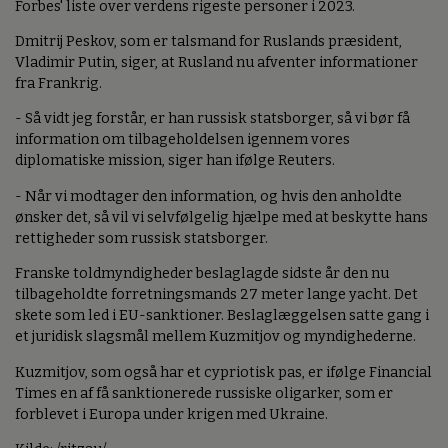
Forbes' liste over verdens rigeste personer i 2023.
Dmitrij Peskov, som er talsmand for Ruslands præsident,
Vladimir Putin, siger, at Rusland nu afventer informationer
fra Frankrig.
- Så vidt jeg forstår, er han russisk statsborger, så vi bør få
information om tilbageholdelsen igennem vores
diplomatiske mission, siger han ifølge Reuters.
- Når vi modtager den information, og hvis den anholdte
ønsker det, så vil vi selvfølgelig hjælpe med at beskytte hans
rettigheder som russisk statsborger.
Franske toldmyndigheder beslaglagde sidste år den nu
tilbageholdte forretningsmands 27 meter lange yacht. Det
skete som led i EU-sanktioner. Beslaglæggelsen satte gang i
et juridisk slagsmål mellem Kuzmitjov og myndighederne.
Kuzmitjov, som også har et cypriotisk pas, er ifølge Financial
Times en af få sanktionerede russiske oligarker, som er
forblevet i Europa under krigen med Ukraine.