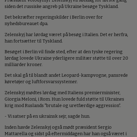
Præsident Volodymyr Zelenskyj vil søndag for første gang
siden det russiske angreb på Ukraine besøge Tyskland.
Det bekræfter regeringskilder i Berlin over for
nyhedsbureauet dpa.
Zelenskyj har lørdag været på besøg i Italien. Det er herfra,
han fortsætter til Tyskland.
Besøget i Berlin vil finde sted, efter at den tyske regering
lørdag lovede Ukraine yderligere militær støtte til over 20
milliarder kroner.
Det skal gå til blandt andet Leopard-kampvogne, pansrede
køretøjer og luftforsvarssystemer.
Zelenskyj mødtes lørdag med Italiens premierminister,
Giorgia Meloni, i Rom. Hun lovede fuld støtte til Ukraines
krig mod Ruslands "brutale og uretfærdige aggression".
- Vi satser på en ukrainsk sejr, sagde hun.
Inden havde Zelenskyj også mødt præsident Sergio
Mattarella og sidst på eftermiddagen har han også været i