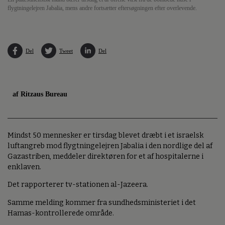
flygtningelejren Jabalia, mens andre fortsætter eftersøgningen efter overlevende.
Del
Tweet
Del
af Ritzaus Bureau
Mindst 50 mennesker er tirsdag blevet dræbt i et israelsk
luftangreb mod flygtningelejren Jabalia i den nordlige del af
Gazastriben, meddeler direktøren for et af hospitalerne i
enklaven.
Det rapporterer tv-stationen al-Jazeera.
Samme melding kommer fra sundhedsministeriet i det
Hamas-kontrollerede område.