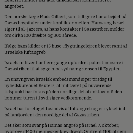
Israelsk militær har ikke umiddelbart kommenteret
angrebet.
Den norske læge Mads Gilbert, som tidligere har arbejdet på
Gazas hospitaler under konflikter mellem Hamas og Israel,
siger til al-Jazeera, at hans kontakter i Gazastriben melder
om cirka 100 dræbte og 300 sårede.
Ifølge hans kilder er 15 huse i flygtningelejren blevet ramt af
israelske luftangreb.
Israels militær har flere gange opfordret palæstinensere i
Gazastriben til at søge mod syd nær grænsen til Egypten.
En unavngiven israelsk embedsmand siger tirsdag til
nyhedsbureauet Reuters, at militæret på nuværende
tidspunkt har fokus på den nordlige del af enklaven. Siden
kommer turen til syd, siger vedkommende.
Israel har foretaget tusindvis af luftangreb og er rykket ind
på landjorden i den nordlige del af Gazastriben.
Det sker som svar på Hamas' angreb på Israel 7. oktober,
hvor over 1400 mennesker blev dræbt. Omtrent 1100 af dem