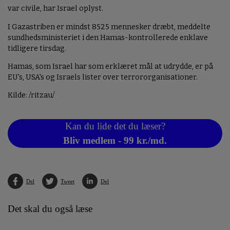
var civile, har Israel oplyst.
I Gazastriben er mindst 8525 mennesker dræbt, meddelte
sundhedsministeriet i den Hamas-kontrollerede enklave
tidligere tirsdag.
Hamas, som Israel har som erklæret mål at udrydde, er på
EU's, USA's og Israels lister over terrororganisationer.
Kilde: /ritzau/
Kan du lide det du læser?
Bliv medlem - 99 kr./md.
Del
Tweet
Del
Det skal du også læse