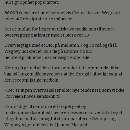
hurtigt opnået popularitet.
86.000 danskere har eksempelvis fået udskrevet Wegovy i
løbet af årets første otte måneder.
Det er muligt for læger at udskrive medicinen til svært
overvægtige patienter med et BMI over 30.
Overvægtige med et BMI på mellem 27 og 30 må også få
Wegovy udskrevet, hvis de på samme tid har
helbredsproblemer, der er vægtrelaterede.
Netop på grund af den store popularitet kommer det ikke
bag på Lægemiddelstyrelsen, at der foregår ulovligt salg af
den receptpligtige medicin.
- Der er ingen overraskelser eller nye tendenser, som vi ikke
i forvejen havde kendskab til.
- Som følge af den store efterspørgsel og
medieopmærksomhed havde vi desværre forventet et øget
illegalt udbud af semaglutid-præparaterne Ozempic og
Wegovy, siger enhedschef Jeanne Majland.