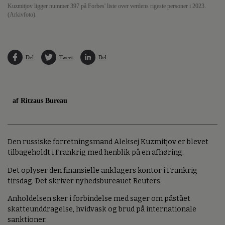
Kuzmitjov ligger nummer 397 på Forbes' liste over verdens rigeste personer i 2023.
(Arkivfoto).
Del
Tweet
Del
af Ritzaus Bureau
Den russiske forretningsmand Aleksej Kuzmitjov er blevet
tilbageholdt i Frankrig med henblik på en afhøring.
Det oplyser den finansielle anklagers kontor i Frankrig
tirsdag. Det skriver nyhedsbureauet Reuters.
Anholdelsen sker i forbindelse med sager om påstået
skatteunddragelse, hvidvask og brud på internationale
sanktioner.