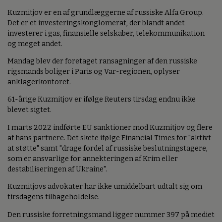
Kuzmitjov er en af grundlæggerne af russiske Alfa Group.
Det er et investeringskonglomerat, der blandt andet
investerer i gas, finansielle selskaber, telekommunikation
og meget andet.
Mandag blev der foretaget ransagninger af den russiske
rigsmands boliger i Paris og Var-regionen, oplyser
anklagerkontoret.
61-årige Kuzmitjov er ifølge Reuters tirsdag endnu ikke
blevet sigtet.
I marts 2022 indførte EU sanktioner mod Kuzmitjov og flere
af hans partnere. Det skete ifølge Financial Times for "aktivt
at støtte" samt "drage fordel af russiske beslutningstagere,
som er ansvarlige for annekteringen af Krim eller
destabiliseringen af Ukraine".
Kuzmitjovs advokater har ikke umiddelbart udtalt sig om
tirsdagens tilbageholdelse.
Den russiske forretningsmand ligger nummer 397 på mediet