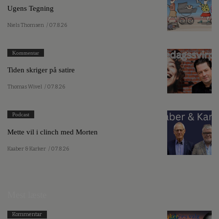
Ugens Tegning
Niels Thomsen
/ 07.8.26
Kommentar
Tiden skriger på satire
Thomas Wivel
/ 07.8.26
Podcast
Mette vil i clinch med Morten
Kaaber & Karker
/ 07.8.26
Mest læste
Kommentar