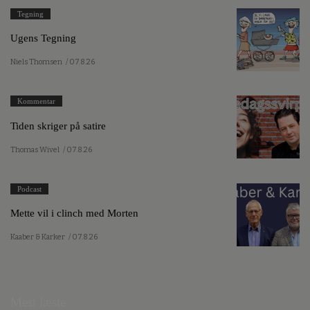
Tegning
Ugens Tegning
Niels Thomsen
/ 07.8.26
Kommentar
Tiden skriger på satire
Thomas Wivel
/ 07.8.26
Podcast
Mette vil i clinch med Morten
Kaaber & Karker
/ 07.8.26
Mest læste