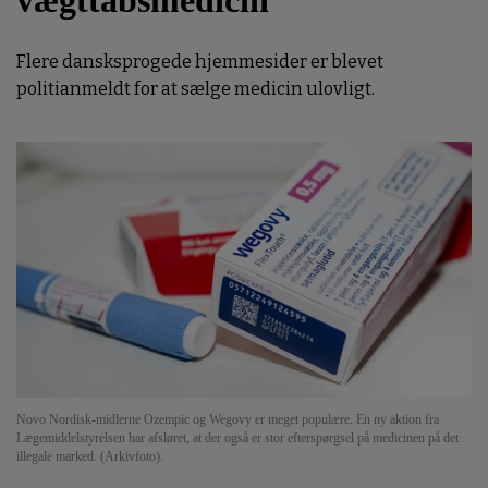
vægttabsmedicin
Flere dansksprogede hjemmesider er blevet
politianmeldt for at sælge medicin ulovligt.
Novo Nordisk-midlerne Ozempic og Wegovy er meget populære. En ny aktion fra
Lægemiddelstyrelsen har afsløret, at der også er stor efterspørgsel på medicinen på det
illegale marked. (Arkivfoto).