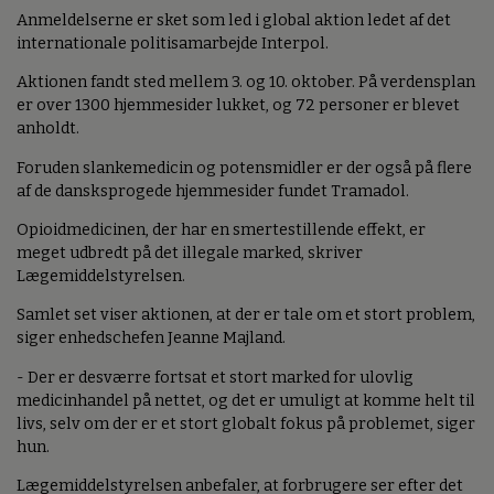
Anmeldelserne er sket som led i global aktion ledet af det
internationale politisamarbejde Interpol.
Aktionen fandt sted mellem 3. og 10. oktober. På verdensplan
er over 1300 hjemmesider lukket, og 72 personer er blevet
anholdt.
Foruden slankemedicin og potensmidler er der også på flere
af de dansksprogede hjemmesider fundet Tramadol.
Opioidmedicinen, der har en smertestillende effekt, er
meget udbredt på det illegale marked, skriver
Lægemiddelstyrelsen.
Samlet set viser aktionen, at der er tale om et stort problem,
siger enhedschefen Jeanne Majland.
- Der er desværre fortsat et stort marked for ulovlig
medicinhandel på nettet, og det er umuligt at komme helt til
livs, selv om der er et stort globalt fokus på problemet, siger
hun.
Lægemiddelstyrelsen anbefaler, at forbrugere ser efter det