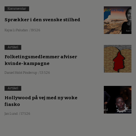
Kommentar
Sprækker i den svenske stilhed
Kajsa Li Paludan
/ 19.5.26
Artikel
Folketingsmedlemmer afviser
kvinde-kampagne
Daniel Holst Pinderup
/ 13.5.26
Artikel
Hollywood på vej med ny woke
fiasko
Jan Lund
/ 17.5.26