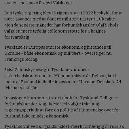
audiens hos pave Frans i Vatikanet.
Den tyske regering blev i krigens start i 2022 beskyldt for at
være tøvende med at donere militært udstyr til Ukraine.
Men de seneste måneder har forbundskansler Olaf Scholz
valgt en mere tydelig rolle som støtte for Ukraines
forsvarskrig.
Tyskland er Europas største økonomi, og bistanden til
Ukraine - både økonomisk og militært - overstiger nu
Frankrigs bidrag.
Sidst Zelenskyj besøgte Tyskland var under
sikkerhedskonferencen i München sidste år. Det var, kort
inden at Rusland indledte invasionen i Ukraine. Det skete 24.
februar sidste år.
Invasionen kom som et stort chok for Tyskland. Tidligere
forbundskansler Angela Merkel valgte i sin lange
regeringsperiode at føre en politik af tilnærmelse over for
Rusland. Ikke mindst økonomisk.
Tyskland var ved krigsudbruddet stærkt afhængig af russisk