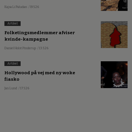
Kajsa Li Paludan
/ 19.5.26
Artikel
Folketingsmedlemmer afviser
kvinde-kampagne
Daniel Holst Pinderup
/ 13.5.26
Artikel
Hollywood på vej med ny woke
fiasko
Jan Lund
/ 17.5.26