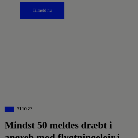
Tilmeld nu
31.10.23
Mindst 50 meldes dræbt i
angreb mod flygtningelejr i