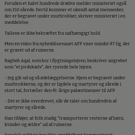
Foruden et halvt hundrede dræbte melder ministeriet også
om 150 sårede. Dertil kommer et ukendt antal mennesker,
der er begravet under murbrokker, skriver ministeriet i en
meddelelse.
Tallene er ikke bekræftet fra uafhængigt hold.
Men en video fra nyhedsbureauet AFP viser mindst 47 lig, der
er gravet ud af ruinerne.
Ragheb Aqal, som bor i flygtningelejren, beskriver angrebet
som "et jordskælv", der rystede hele lejren.
- Jeg gik ud og så ødelæggelserne. Hjem er begravet under
murbrokkerne, og der er ligdele og martyrer og sårede i
stort tal, fortæller den 41-årige palæstinenser til AFP.
- Det er ikke overdrevet, når de taler om hundredvis af
martyrer og sårede.
Han tilføjer, at folk stadig "transporterer resterne af børn,
kvinder og ældre" ud af ruinerne.