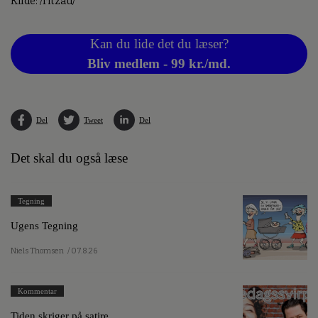
Kilde: /ritzau/
Kan du lide det du læser?
Bliv medlem - 99 kr./md.
Del
Tweet
Del
Det skal du også læse
Tegning
Ugens Tegning
Niels Thomsen
/ 07.8.26
Kommentar
Tiden skriger på satire