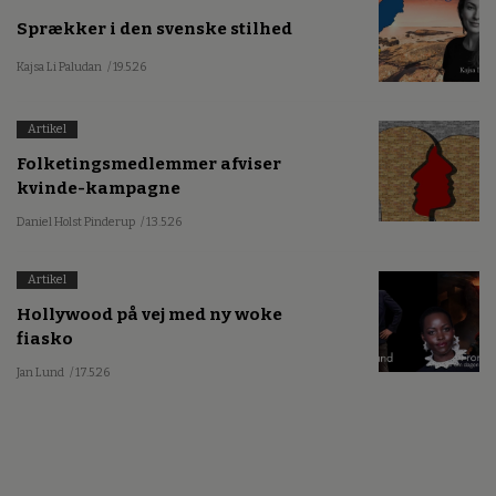
Sprækker i den svenske stilhed
Kajsa Li Paludan
/ 19.5.26
Artikel
Folketingsmedlemmer afviser
kvinde-kampagne
Daniel Holst Pinderup
/ 13.5.26
Artikel
Hollywood på vej med ny woke
fiasko
Jan Lund
/ 17.5.26