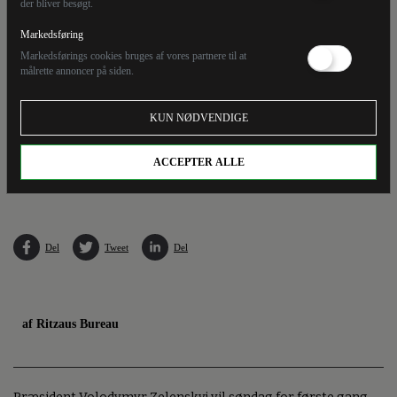
der bliver besøgt.
Markedsføring
Markedsførings cookies bruges af vores partnere til at
målrette annoncer på siden.
KUN NØDVENDIGE
Under et besøg i Italien lørdag mødtes Ukraines leder, Volodymyr Zelenskyj (tv), med
præsident Sergio Mattarella (th) og premierminister Giorgia Meloni. Søndag er han i
ACCEPTER ALLE
Berlin.
Del
Tweet
Del
af Ritzaus Bureau