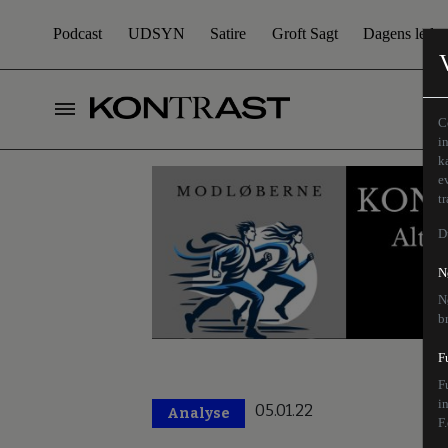
Podcast
UDSYN
Satire
Groft Sagt
Dagens leder
C
i
k
e
t
D
N
N
b
F
F
i
05.01.22
Analyse
F