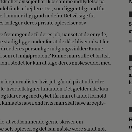
M
ktør eller avisejer har ikke samme indflydelse på
mlebåndsarbejdere. Det, som ligger til grund for
se, kommer i høj grad nedefra. Det vil sige fra
s kolleger, deres private oplevelser osv.
S
s
e fremragende til deres job, uanset at de er røde,
e stadig ligge under for, at de ikke bliver udsat for
K
rdrer deres personlige indgangsvinkler: Kunne
som et miljøproblem? Kunne man stille et kritisk
ion i stedet for kun at tage deres ønskeseddel med
F
a
 for journalister, hvis job går ud på at udfordre
ble, hvor folk ligner hinanden. Det gælder ikke kun,
D
g klarer sig med cykel, får man et andet forhold
 i klimaets navn, end hvis man skal have arbejds-
H
ende, at vedkommende gerne skriver om
m
ke selv oplever, og det kan måske være sandt nok.