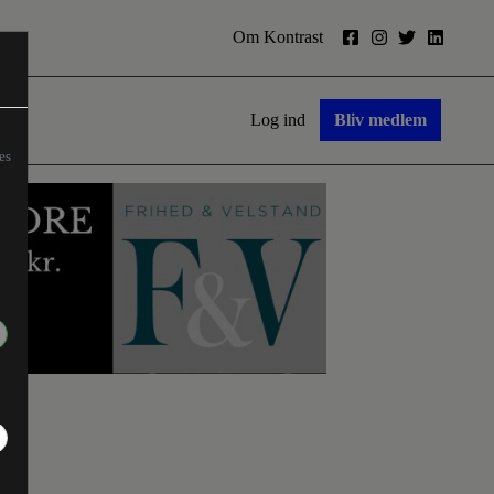
Om Kontrast
Log ind
Bliv medlem
es