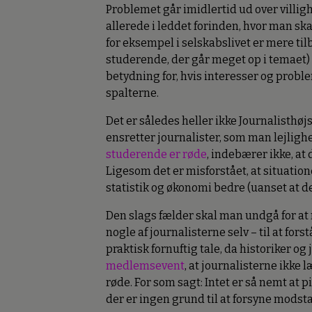
Problemet går imidlertid ud over villigh
allerede i leddet forinden, hvor man ska
for eksempel i selskabslivet er mere til
studerende, der går meget op i temaet) 
betydning for, hvis interesser og problem
spalterne.
Det er således heller ikke Journalisthø
ensretter journalister, som man lejlighe
studerende er røde
, indebærer ikke, at 
Ligesom det er misforstået, at situatio
statistik og økonomi bedre (uanset at de
Den slags fælder skal man undgå for at 
nogle af journalisterne selv – til at for
praktisk fornuftig tale, da historiker o
medlemsevent
, at journalisterne ikke 
røde. For som sagt: Intet er så nemt at p
der er ingen grund til at forsyne mods