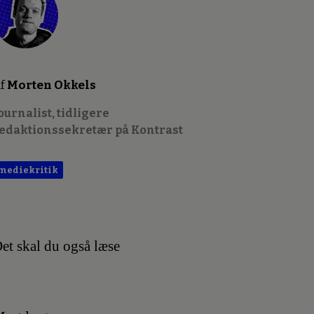
f
Morten Okkels
ournalist, tidligere
edaktionssekretær på Kontrast
mediekritik
et skal du også læse