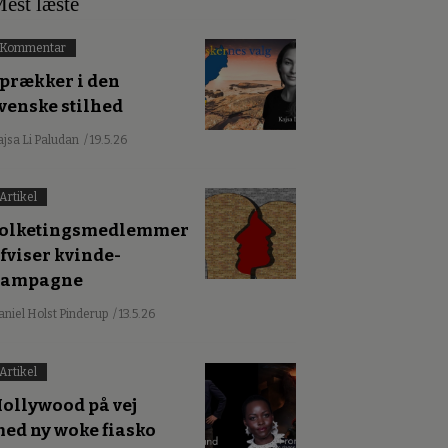
est læste
Kommentar
prækker i den
venske stilhed
ajsa Li Paludan
/ 19.5.26
Artikel
olketingsmedlemmer
fviser kvinde-
kampagne
aniel Holst Pinderup
/ 13.5.26
Artikel
ollywood på vej
ed ny woke fiasko