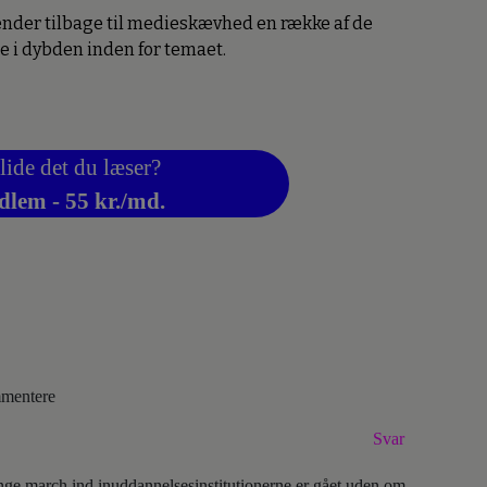
vender tilbage til medieskævhed en række af de
 i dybden inden for temaet.
lide det du læser?
dlem - 55 kr./md.
ommentere
Svar
ange march ind inuddannelsesinstitutionerne er gået uden om