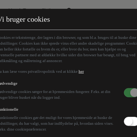
Aktuelt Tema
Skribenter
Vi bruger cookies
Den borgelige brille
Alle vores skribenter
Remigration
Modløberne
ookies er tekststrenge, der lagres i din browser, og som bl.a. bruges til at huske dine
Humaniora forfra
Z-aksen
ndstillinger. Cookies kan ikke sprede virus eller andre skadelige programmer. Cooki
an heller ikke fortælle os hvem du er, eller hvor du bor, men kan hjælpe os og
Store Danskere
ventuelle partnere med at afdække hvilke sider din browser har besøgt, til brug ved
rafikmåling og målretning af annoncer.
u kan læse vores privatlivspolitik ved at klikke
her
ødvendige
ødvendige cookies sørger for at hjemmesiden fungerer. F.eks. at din
ruger bliver husket når du logger ind.
unktionelle
unktionelle cookies gør det muligt for vores hjemmeside at huske de
ndstillinger, du har valgt, som har indflydelse på, hvordan siden vises.
.eks. dine cookiepræferencer.