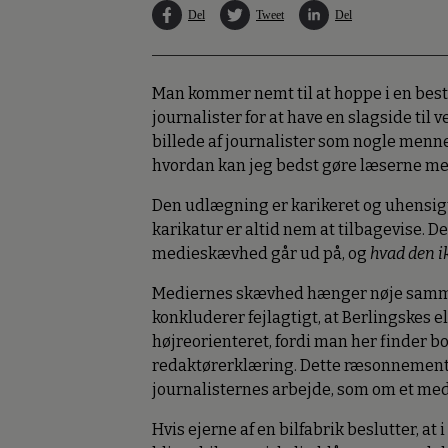
Del
Tweet
Del
Man kommer nemt til at hoppe i en best
journalister for at have en slagside til 
billede af journalister som nogle men
hvordan kan jeg bedst gøre læserne mere
Den udlægning er karikeret og uhensigt
karikatur er altid nem at tilbagevise. D
medieskævhed går ud på, og
hvad den i
Mediernes skævhed hænger nøje sammen
konkluderer fejlagtigt, at Berlingskes e
højreorienteret, fordi man her finder bo
redaktørerklæring. Dette ræsonnement 
journalisternes arbejde, som om et medi
Hvis ejerne af en bilfabrik beslutter, at 