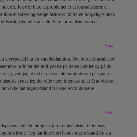
ok ret. Jeg tror bare at problemet er at journalisterne er
r ikke at skrive og vælge historier ud fra en borgelig vinkel,
 Berlingske ville ansætte flere journalister som er
Svar
n leverpostej har en varedeklaration. Det burde journalister
stemmer rødt har det indflydelse på deres vinkler og på de
er sig, ved jeg at det er en socialdemokrats syn på sagen.
storie synes jeg det ville være interessant, at få at vide at
t hun ikke har taget afstand fra sine revolutionære
Svar
posten, stillede tidliger op for enhedslisten i Odense,
gdomsfront). Jeg har ikke hørt hende tage afstand fra sin