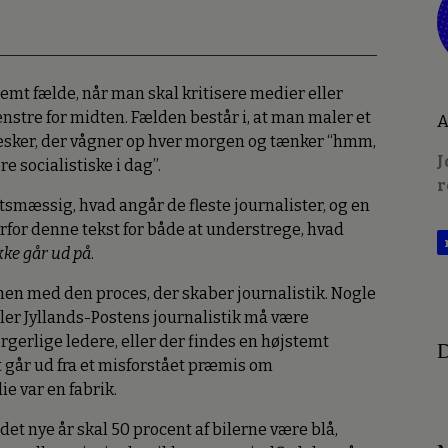
emt fælde, når man skal kritisere medier eller
venstre for midten. Fælden består i, at man maler et
A
nesker, der vågner op hver morgen og tænker “hmm,
J
 socialistiske i dag”.
r
smæssig, hvad angår de fleste journalister, og en
erfor denne tekst for både at understrege, hvad
kke går ud på
.
 med den proces, der skaber journalistik. Nogle
ller Jyllands-Postens journalistik må være
rgerlige ledere, eller der findes en højstemt
D
går ud fra et misforstået præmis om
e var en fabrik.
i det nye år skal 50 procent af bilerne være blå,