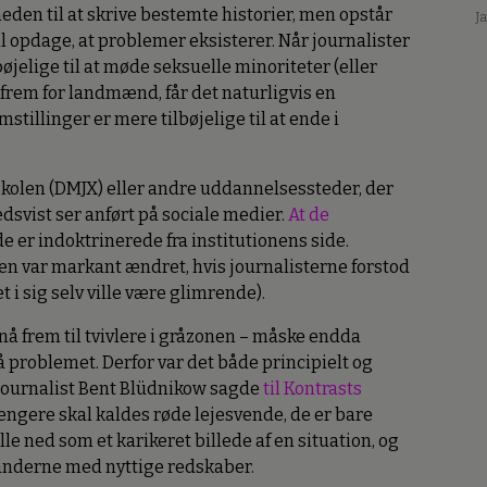
eden til at skrive bestemte historier, men opstår
J
l opdage, at problemer eksisterer. Når journalister
bøjelige til at møde seksuelle minoriteter (eller
frem for landmænd, får det naturligvis en
stillinger er mere tilbøjelige til at ende i
jskolen (DMJX) eller andre uddannelsessteder, der
dsvist ser anført på sociale medier.
At de
de er indoktrinerede fra institutionens side.
nen var markant ændret, hvis journalisterne forstod
t i sig selv ville være glimrende).
nå frem til tvivlere i gråzonen – måske endda
stå problemet. Derfor var det både principielt og
g journalist Bent Blüdnikow sagde
til Kontrasts
længere skal kaldes røde lejesvende, de er bare
ille ned som et karikeret billede af en situation, og
tanderne med nyttige redskaber.