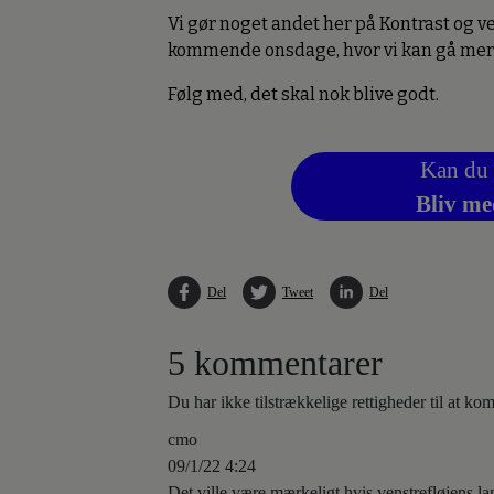
Vi gør noget andet her på Kontrast og 
kommende onsdage, hvor vi kan gå mere
Følg med, det skal nok blive godt.
Kan du 
Bliv me
Del
Tweet
Del
5 kommentarer
Du har ikke tilstrækkelige rettigheder til at k
cmo
09/1/22 4:24
Det ville være mærkeligt hvis venstrefløjens l