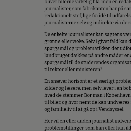
bliver bilerne virkelig blå, men en reda
journalister, som fabrikanten har på sa
redaktionelt stof, lige fra idé til udførel
journalisterne selv og indirekte via dere
De enkelte journalister kan sagtens vær
grønne eller woke. Selv i givet fald kan d
spørgsmål og problematikker, der udfo
landbruget dækkes på andre måder end 
spørgsmål til de studerendes organisat
til rektor eller ministeren?
En snæver horisont er et særligt problem
kilder og læsere, men selv lever i en bo
hvad de stemmer. Bor man i København o
til biler, og hvor nemt de kan undværes
og familieliv til at gå op i Vendsyssel.
Her vil en eller anden journalist indv
problemstillinger, som han eller hun ik