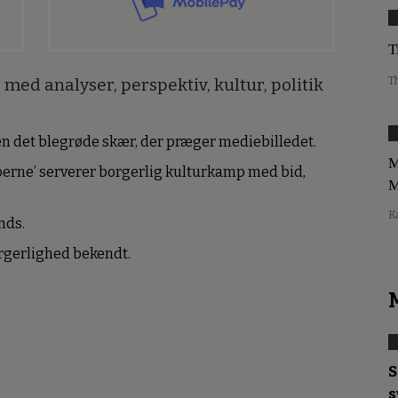
T
T
med analyser, perspektiv, kultur, politik
den det blegrøde skær, der præger mediebilledet.
M
erne’ serverer borgerlig kulturkamp med bid,
M
K
nds.
borgerlighed bekendt.
S
s