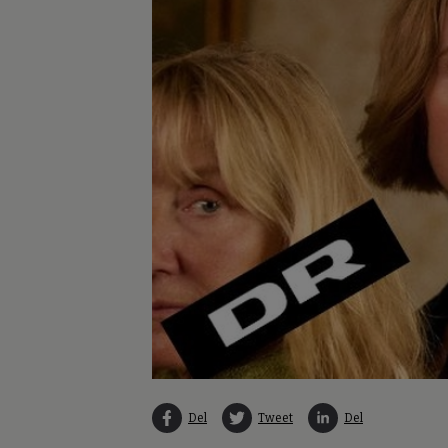
Del
Tweet
Del