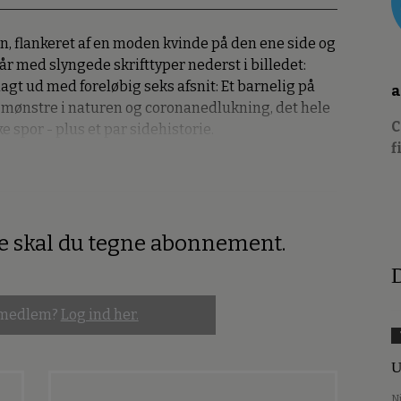
en, flankeret af en moden kvinde på den ene side og
år med slyngede skrifttyper nederst i billedet:
lagt ud med foreløbig seks afsnit: Et barnelig på
a
 mønstre i naturen og coronanedlukning, det hele
C
e spor - plus et par sidehistorie.
f
re skal du tegne abonnement.
D
 medlem?
Log ind her.
U
N