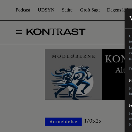
Podcast
UDSYN
Satire
Groft Sagt
Dagens leder
C
i
k
e
t
D
N
N
b
F
F
i
17.05.25
Anmeldelse
Premium
F