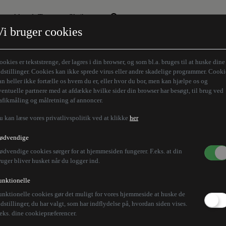
Aktuelt Tema
Skribenter
Vi bruger cookies
Den borgelige brille
Alle vores skribenter
Remigration
Modløberne
ookies er tekststrenge, der lagres i din browser, og som bl.a. bruges til at huske dine
Humaniora forfra
Z-aksen
ndstillinger. Cookies kan ikke sprede virus eller andre skadelige programmer. Cooki
an heller ikke fortælle os hvem du er, eller hvor du bor, men kan hjælpe os og
Store Danskere
ventuelle partnere med at afdække hvilke sider din browser har besøgt, til brug ved
rafikmåling og målretning af annoncer.
u kan læse vores privatlivspolitik ved at klikke
her
ødvendige
ødvendige cookies sørger for at hjemmesiden fungerer. F.eks. at din
ruger bliver husket når du logger ind.
unktionelle
unktionelle cookies gør det muligt for vores hjemmeside at huske de
ndstillinger, du har valgt, som har indflydelse på, hvordan siden vises.
.eks. dine cookiepræferencer.