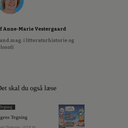
f Anne-Marie Vestergaard
and.mag. i litteraturhistorie og
ilosofi
et skal du også læse
Tegning
gens Tegning
iels Thomsen
/ 07.8.26