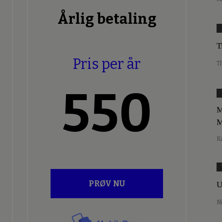
Årlig betaling
T
Pris per år
T
550
M
M
K
PRØV NU
U
N