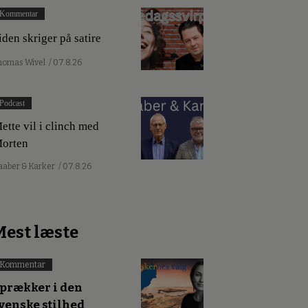
Kommentar
iden skriger på satire
homas Wivel
/ 07.8.26
Podcast
ette vil i clinch med
orten
aaber & Karker
/ 07.8.26
Mest læste
Kommentar
prækker i den
venske stilhed