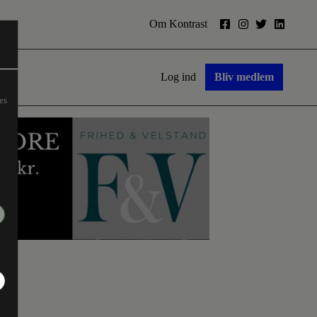
Om Kontrast
Log ind
Bliv medlem
es