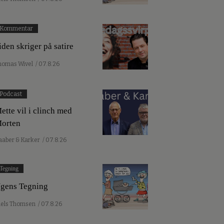
Kommentar
iden skriger på satire
homas Wivel
/ 07.8.26
Podcast
ette vil i clinch med
orten
aaber & Karker
/ 07.8.26
Tegning
gens Tegning
iels Thomsen
/ 07.8.26