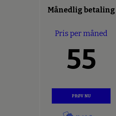
Månedlig betaling
Pris per måned
55
PRØV NU