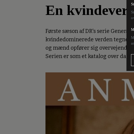
En kvindever
S
S
o
M
Første sæson af DR's serie Generati
M
kvindedominerede verden tegner der
a
og mænd opfører sig overvejende tr
Serien er som et katalog over da