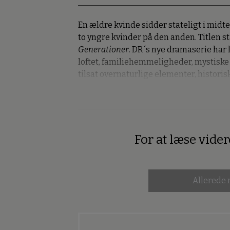
En ældre kvinde sidder stateligt i midt
to yngre kvinder på den anden. Titlen st
Generationer
. DR´s nye dramaserie har 
loftet, familiehemmeligheder, mystiske
tilsat overnaturlige elementer, historisk
For at læse vide
Premium
Allerede