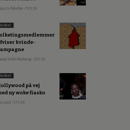
ajsa Li Paludan
/ 19.5.26
Artikel
olketingsmedlemmer
fviser kvinde-
kampagne
aniel Holst Pinderup
/ 13.5.26
Artikel
ollywood på vej
ed ny woke fiasko
an Lund
/ 17.5.26