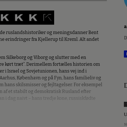
a
de ruslandshistoriker og meningsdanner Bent
D
ne erindringer fra Kjellerup til Kreml. Alt andet
lem Silkeborg og Viborg og slutter med en
re kørt træt”. Derimellem fortælles historien om
 i Israel og Sovjetunionen, hans vej ind i
Aarhus, København og på Fyn, hans familieliv og
D
m hans skilsmisser og fejltagelser. For eksempel
 af et stabilt og demokratisk Rusland efter
n i dag naivt – hans tredje kone, russiskfødte
U
N