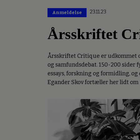
23.11.23
Anmeldelse
Årsskriftet Cr
Årsskriftet Critique er udkommet og
og samfundsdebat. 150-200 sider fyl
essays, forskning og formidling, og d
Egander Skov fortæller her lidt om 