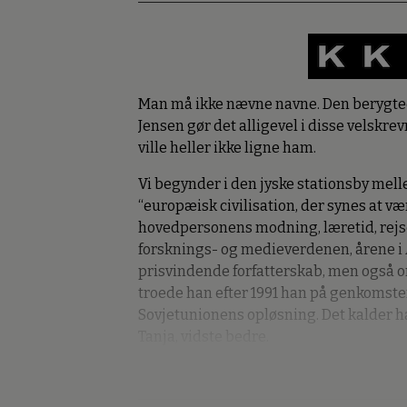
Man må ikke nævne navne. Den berygte
Jensen gør det alligevel i disse velskrev
ville heller ikke ligne ham.
Vi begynder i den jyske stationsby mel
“europæisk civilisation, der synes at væ
hovedpersonens modning, læretid, rejser
forsknings- og medieverdenen, årene i 
prisvindende forfatterskab, men også o
troede han efter 1991 han på genkomsten
Sovjetunionens opløsning. Det kalder ha
Tanja, vidste bedre.