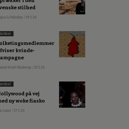
prækker i den
venske stilhed
ajsa Li Paludan
/ 19.5.26
Artikel
olketingsmedlemmer
fviser kvinde-
kampagne
aniel Holst Pinderup
/ 13.5.26
Artikel
ollywood på vej
ed ny woke fiasko
an Lund
/ 17.5.26