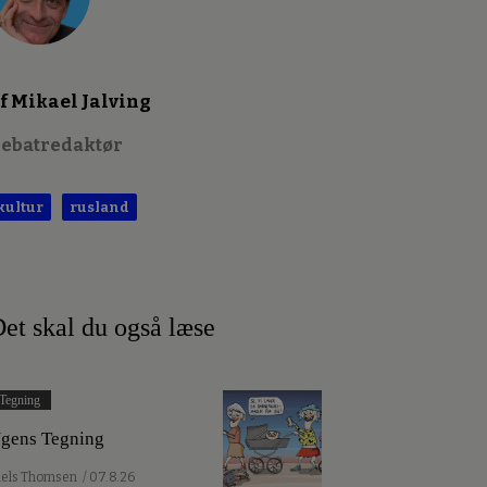
f Mikael Jalving
ebatredaktør
kultur
rusland
et skal du også læse
Tegning
gens Tegning
iels Thomsen
/ 07.8.26