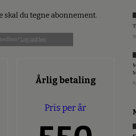
re skal du tegne abonnement.
T
T
 medlem?
Log ind her.
M
M
Årlig betaling
K
Pris per år