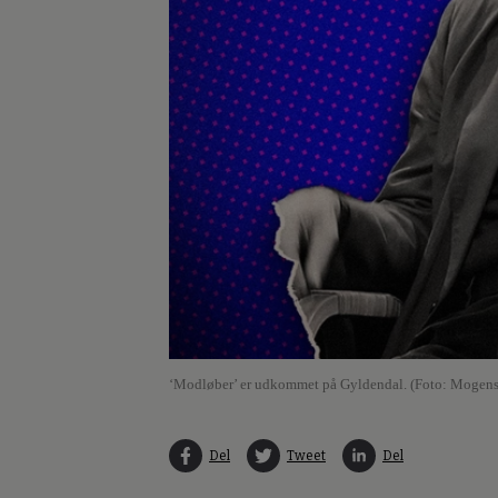
‘Modløber’ er udkommet på Gyldendal. (Foto: Mogens
Del
Tweet
Del