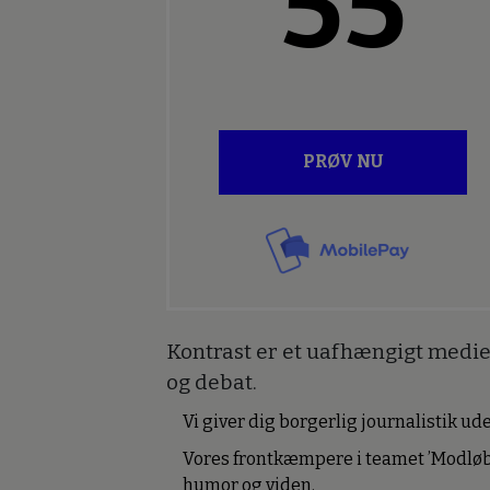
55
PRØV NU
Kontrast er et uafhængigt medie 
og debat.
Vi giver dig borgerlig journalistik u
Vores frontkæmpere i teamet ’Modløb
humor og viden.