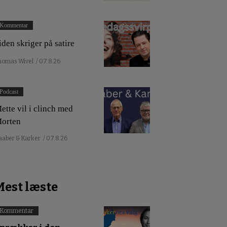
Kommentar
iden skriger på satire
homas Wivel
/ 07.8.26
Podcast
ette vil i clinch med
orten
aaber & Karker
/ 07.8.26
Mest læste
Kommentar