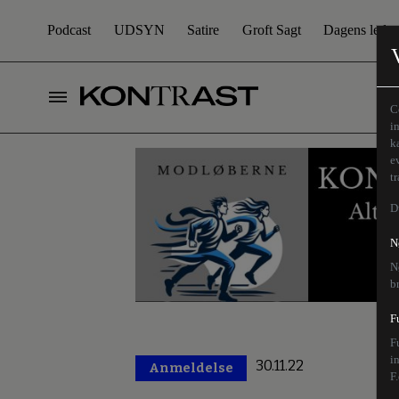
Podcast
UDSYN
Satire
Groft Sagt
Dagens leder
C
i
k
e
t
D
N
N
b
F
F
i
30.11.22
Anmeldelse
Premium
F