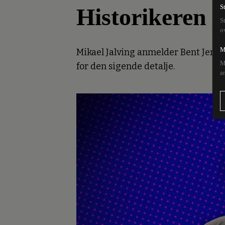
Historikeren 
S
S
o
M
Mikael Jalving anmelder Bent Jense
M
for den sigende detalje.
a