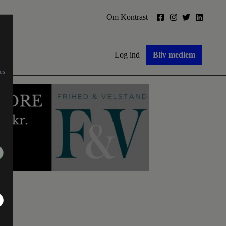
Om Kontrast
Log ind
Bliv medlem
es