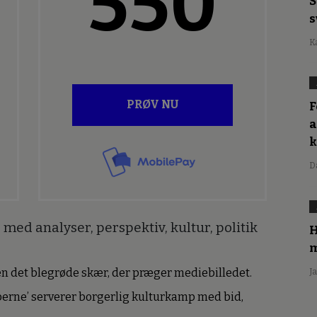
550
S
s
K
PRØV NU
F
a
D
med analyser, perspektiv, kultur, politik
H
m
den det blegrøde skær, der præger mediebilledet.
J
erne’ serverer borgerlig kulturkamp med bid,