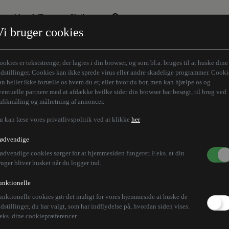
Aktuelt Tema
Skribenter
Vi bruger cookies
Den borgelige brille
Alle vores skribenter
Remigration
Modløberne
ookies er tekststrenge, der lagres i din browser, og som bl.a. bruges til at huske dine
Humaniora forfra
Z-aksen
ndstillinger. Cookies kan ikke sprede virus eller andre skadelige programmer. Cooki
an heller ikke fortælle os hvem du er, eller hvor du bor, men kan hjælpe os og
Store Danskere
ventuelle partnere med at afdække hvilke sider din browser har besøgt, til brug ved
rafikmåling og målretning af annoncer.
u kan læse vores privatlivspolitik ved at klikke
her
ødvendige
ødvendige cookies sørger for at hjemmesiden fungerer. F.eks. at din
ruger bliver husket når du logger ind.
unktionelle
unktionelle cookies gør det muligt for vores hjemmeside at huske de
ndstillinger, du har valgt, som har indflydelse på, hvordan siden vises.
.eks. dine cookiepræferencer.