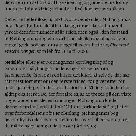
debatten om det frie ord lige siden, og argumenterne for og
imod den totale ytringsfrihed er altså ikke nye som sådan.
Det er de heller ikke, uanset hvor spændende, i Mchangamas
bog. Ikke blot fordi de athenske og romerske statsmænd
ytrede dem for tusinder af år siden, men også i den forstand
at Mchangamas bog er en art transskribering af hans egen,
meget gode podcast om ytringsfrihedens historie,
Clear and
Present Danger
, som løb fra 2018 til 2020.
Nedslidte eller ej er Mchangamas kortlægning af og
eksempler på ytringsfrihedens hykleriske historie
fascinerende. Igen og igen bliver det klart, at selv de, der har
talt mest fornemt om den første frihed, har givet efter for
andre principper under de rette forhold. Ytringsfriheden har
aldrig eksisteret. De, der fortalte os, at de troede på den, viste
noget andet med deres handlinger. Mchangama kalder
denne form for kapitulation ”Miltons forbandelse”, og listen
over forbandelsens ofre er alenlang. Mchangamas bog
fjerner kynisk de sidste heltebilleder over frihedskæmpere,
du måtte have hængende tilbage på din væg.