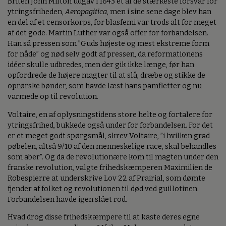
Briten John Milton udgav i 1643 et af de stærkeste forsvar for
ytringsfriheden,
Aeropagitica
, men i sine sene dage blev han
en del af et censorkorps, for blasfemi var trods alt for meget
af det gode. Martin Luther var også offer for forbandelsen.
Han så pressen som ”Guds højeste og mest ekstreme form
for nåde” og nød selv godt af pressen, da reformationens
idéer skulle udbredes, men der gik ikke længe, før han
opfordrede de højere magter til at slå, dræbe og stikke de
oprørske bønder, som havde læst hans pamfletter og nu
varmede op til revolution.
Voltaire, en af oplysningstidens store helte og fortalere for
ytringsfrihed, bukkede også under for forbandelsen. For det
er et meget godt spørgsmål, skrev Voltaire, ”i hvilken grad
pøbelen, altså 9/10 af den menneskelige race, skal behandles
som aber”. Og da de revolutionære kom til magten under den
franske revolution, valgte frihedskæmperen Maximilien de
Robespierre at underskrive Lov 22 af Prairial, som dømte
fjender af folket og revolutionen til død ved guillotinen.
Forbandelsen havde igen slået rod.
Hvad drog disse frihedskæmpere til at kaste deres egne