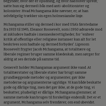
begynder, hvor der er opildning, og hvor had bliver spredt,”
satte hun sig dermed i bås med anti-abolitionister og
kolonister. Hvad Mchangama ikke nævner, er, at han
selvfølgelig trækker sin egen holmesianske linje.
Mchangama stiller sig dermed i kor med USA’s førstedame
fra 1933 til 1945, Eleanor Roosevelt, som i 1950 advarede mod
at inkludere hadtale i menneskerettigheder, for ”enhver
kritik af offentlige eller religiøse instanser kan alt for let
beskrives som hadtale og dermed forbydes”. Ligesom
Roosevelt frygter Jacob Mchangama, at totalitære og
liberale regimer bruger samme klædeskab, men sørger for
aldrig at ses derinde på samme tid.
Generelt holder Mchangamas argument ikke vand. At
totalitærstater og liberale stater har brugt samme
grundlæggende metoder og argumenter, gør ikke
metoderne og argumenterne ugyldige. Vi kan både beskatte
gode og dårlige ting, men det gør ikke, at de gode ting, vi
beskatter, pludseligt er dårlige. Mchangama glemmer, at
samme metode kan bruges til forskellige endemål. Det er et
argument, Mchangama selv fremfører, om end ubevidst.