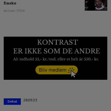
fiasko
Jan Lund
/ 17.5.26
28.09.23
Debat
Premium