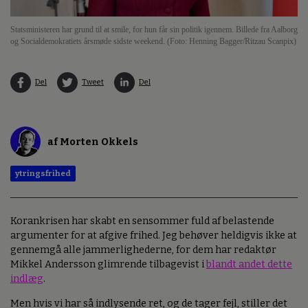
Statsministeren har grund til at smile, for hun får sin politik igennem. Billede fra Aalborg
og Socialdemokratiets årsmøde sidste weekend. (Foto: Henning Bagger/Ritzau Scanpix)
Del
Tweet
Del
af Morten Okkels
ytringsfrihed
Korankrisen har skabt en sensommer fuld af belastende
argumenter for at afgive frihed. Jeg behøver heldigvis ikke at
gennemgå alle jammerlighederne, for dem har redaktør
Mikkel Andersson glimrende tilbagevist i
blandt andet dette
indlæg
.
Men hvis vi har så indlysende ret, og de tager fejl, stiller det