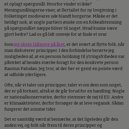
et oplagt spørgsmål: Hvorfor vinder vi ikke?
Meningsmålingerne viser, at flertallet for ny lovgivning i
Folketinget modsvares ude blandt borgerne. Måske er det
heldigt nok, at nogle partiers ønske om en folkeafstemning
på spørgsmålet næppe bliver til noget. Hvad kunne være
gjort bedre? Lad os gå lidt omveje for at finde et svar.
Som
jeg skrev tidligere på året
, er det svært at flytte folk, når
man diskuterer principper. I den forbindelse berørte jeg
muligheden af, at en persons holdning til ytringsfriheden var
påvirket af hendes stærke foragt for den konkrete person
Rasmus Paludan. Jeg tror, at der her er gemt en pointe værd
at udfolde yderligere.
Ofte, når vi taler om principper, taler vi om dem som noget,
der er på forkant, altså at de går forud for en handling: Nogle
er nationalkonservative, derfor stemmer de nej til EU. Andre
er klimaaktivister, derfor forsøger de at leve vegansk. Sådan
fungerer det somme tider.
Det er samtidig værd at bemærke, at det ligeledes går den
anden vej, og folk når frem til deres principper og