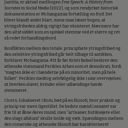
Justitia, er aktuel med bogen
Free Speech: A History from
Socrates to Social Media
(2022), og som rendyrket historisk
dokumentation er Mchangamas fortælling en fryd. Det
bliver blandt andet klart, mens man læser bogen, at
ytringsfriheden aldrig rigtigt har eksisteret. Nærmere har
den altid siddet som en spinkel stemme ved et større og ret
så rodet forhandlingsbord.
Konflikten mellem den totale, principfaste ytringsfrihed og
den selektive ytringsfrihed går helt tilbage til antikken,
forklarer Mchangama. 431 år før Kristi fødsel beskrev den
athenske statsmand Perikles Athen som et demokrati, fordi
”magten ikke er i hænderne på en minoritet, men på hele
folket”. Perikles medtog selvfølgelig ikke i sine overvejelser,
at hverken slaver, kvinder eller udlændinge havde
stemmeret.
Cicero, lokaliseret i Rom, bød på en filosofi, hvor praksis og
princip var mere ligestillet. De bedste mænd i senatet var
frie til at åbne deres mund, men ”artisaner, butiksejere eller
den slags afskum” skulle holde sig væk. Spændingen mellem
den romerske og athenske filosofi har karakteriseret