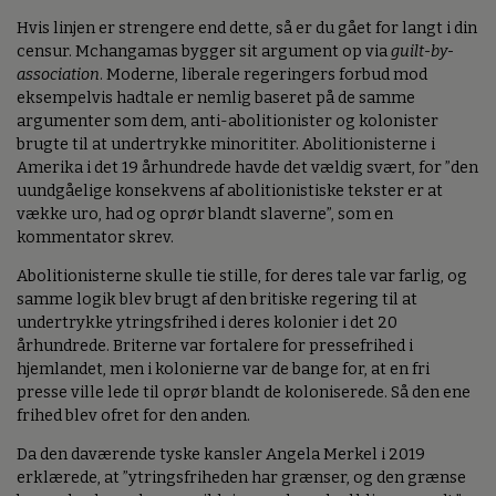
Hvis linjen er strengere end dette, så er du gået for langt i din
censur. Mchangamas bygger sit argument op via
guilt-by-
association
. Moderne, liberale regeringers forbud mod
eksempelvis hadtale er nemlig baseret på de samme
argumenter som dem, anti-abolitionister og kolonister
brugte til at undertrykke minorititer. Abolitionisterne i
Amerika i det 19 århundrede havde det vældig svært, for ”den
uundgåelige konsekvens af abolitionistiske tekster er at
vække uro, had og oprør blandt slaverne”, som en
kommentator skrev.
Abolitionisterne skulle tie stille, for deres tale var farlig, og
samme logik blev brugt af den britiske regering til at
undertrykke ytringsfrihed i deres kolonier i det 20
århundrede. Briterne var fortalere for pressefrihed i
hjemlandet, men i kolonierne var de bange for, at en fri
presse ville lede til oprør blandt de koloniserede. Så den ene
frihed blev ofret for den anden.
Da den daværende tyske kansler Angela Merkel i 2019
erklærede, at ”ytringsfriheden har grænser, og den grænse