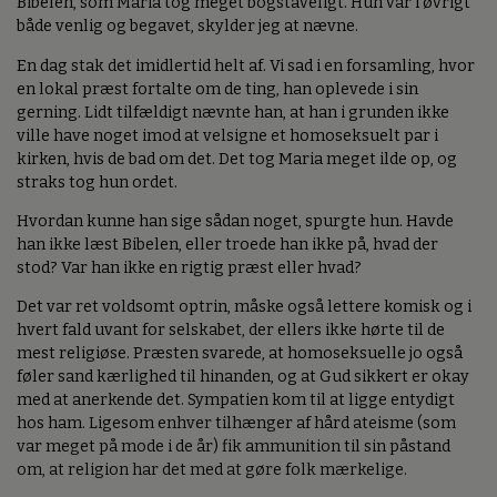
Bibelen, som Maria tog meget bogstaveligt. Hun var i øvrigt
både venlig og begavet, skylder jeg at nævne.
En dag stak det imidlertid helt af. Vi sad i en forsamling, hvor
en lokal præst fortalte om de ting, han oplevede i sin
gerning. Lidt tilfældigt nævnte han, at han i grunden ikke
ville have noget imod at velsigne et homoseksuelt par i
kirken, hvis de bad om det. Det tog Maria meget ilde op, og
straks tog hun ordet.
Hvordan kunne han sige sådan noget, spurgte hun. Havde
han ikke læst Bibelen, eller troede han ikke på, hvad der
stod? Var han ikke en rigtig præst eller hvad?
Det var ret voldsomt optrin, måske også lettere komisk og i
hvert fald uvant for selskabet, der ellers ikke hørte til de
mest religiøse. Præsten svarede, at homoseksuelle jo også
føler sand kærlighed til hinanden, og at Gud sikkert er okay
med at anerkende det. Sympatien kom til at ligge entydigt
hos ham. Ligesom enhver tilhænger af hård ateisme (som
var meget på mode i de år) fik ammunition til sin påstand
om, at religion har det med at gøre folk mærkelige.