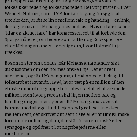
principper over rælingen? Ifølge Mchangama var det
folkesikkerheden og folkesundheden. Det var juristen Oliver
Wendell Holmes, som i 1919 for første gang forsøgte at
trække den juridiske linje mellem tale og handling – en linje,
der lagde navn til Mchangamas podcast. Hvis en tale skaber
”klar og aktuel fare”, har kongressen ret til at forbyde den.
Spørgsmålet er, om ledere som Luther og Robespierre –
eller Mchangama selv – er enige om, hvor Holmes’ linje
trækkes.
Bogen mister sin pondus, når Mchangama blander sig i
diskussionen om den holmesianske linje. Det er bredt
anerkendt, også af Mchangama, at radiomediet bidrog til
folkedrabet i Rwanda i 1994, hvor tæt på en million af den
etniske minoritetsgruppe tutsi blev slået ihjel af væbnede
militser. Men hvor præcist skal linjen mellem tale og
handling drages mere generelt? Mchangama vover at
komme med sit eget bud. Linjen skal groft set trækkes
mellem dem, der skriver antisemitiske eller antimuslimske
fordomme online, og dem, der står foran en moské eller
synagoge og opildner til at angribe jøderne eller
muslimerne.