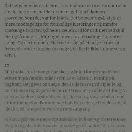
Det betyder videre, at deres kristendom mere er en sum af en
række faktorer, end det er en meget klart defineret
størrelse, som det var for Maria. Det betyder også, at de er
mere modtagelige for forskellige justeringer og mindre
tilbøjelige til at tro på hele Bibelen ord for ord. Dermed skal
der også mere til, før noget bliver for ukristeligt for deres
smag. Og derfor endte Marias forsøg på et angreb med at
fremstå som et forsvar for noget, de fleste ikke kunne se sig
selv i.
III.
Min tanke er, at mange danskere går ind for ytringsfrihed,
omtrent på samme måde som de er kristne, nemlig på
bagkant. Det giver os andre, der er de mere principielle og
doktrinære i spørgsmålet, en interessant problemstilling, Vi
kan nu trække på skuldrene og sige: okay, vore landsmænd
er for manges vedkommende halvhjertede; de troede kun på
idealet, så længe det var en gratis omgang.
Vi kan også være mere optimistiske, hvilket jeg foretrækker.
Nogle røgalarmer kræver mere røg end andre, før alarmen
går af. Det betyder ikke, at de er ubrugelige som røgalarmer,