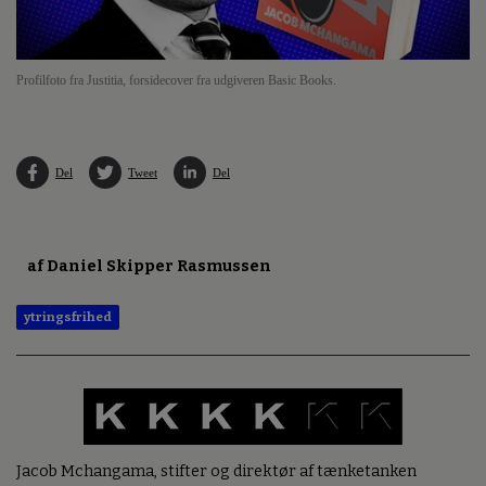
Profilfoto fra Justitia, forsidecover fra udgiveren Basic Books.
Del
Tweet
Del
af Daniel Skipper Rasmussen
ytringsfrihed
Jacob Mchangama, stifter og direktør af tænketanken