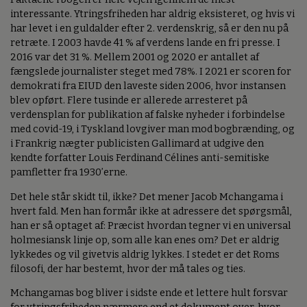
interessante. Ytringsfriheden har aldrig eksisteret, og hvis vi
har levet i en guldalder efter 2. verdenskrig, så er den nu på
retræte. I 2003 havde 41 % af verdens lande en fri presse. I
2016 var det 31 %. Mellem 2001 og 2020 er antallet af
fængslede journalister steget med 78%. I 2021 er scoren for
demokrati fra EIUD den laveste siden 2006, hvor instansen
blev opført. Flere tusinde er allerede arresteret på
verdensplan for publikation af falske nyheder i forbindelse
med covid-19, i Tyskland lovgiver man mod bogbrænding, og
i Frankrig nægter publicisten Gallimard at udgive den
kendte forfatter Louis Ferdinand Célines anti-semitiske
pamfletter fra 1930’erne.
Det hele står skidt til, ikke? Det mener Jacob Mchangama i
hvert fald. Men han formår ikke at adressere det spørgsmål,
han er så optaget af: Præcist hvordan tegner vi en universal
holmesiansk linje op, som alle kan enes om? Det er aldrig
lykkedes og vil givetvis aldrig lykkes. I stedet er det Roms
filosofi, der har bestemt, hvor der må tales og ties.
Mchangamas bog bliver i sidste ende et lettere hult forsvar