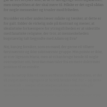
men simpelthen at der skal mere til. Måske er det også sådan
for nogle mennesker og trusler mod friheden.
Nu sidder en eller anden læser måske og tænker, at dette er
for galt. Sidder de virkelig inde på Kontrast og mener, at
idealistiske forkæmpere for ytringsfriheden er at sidestille
med fanatiske religiøse, der tror, at menneskeheden
bogstavelig talt begyndte med Adam og Eva?
Nej, kan jeg forsikre, som en mand, der gerne vil tilhøre
førstnævnte og ikke sidstnævnte gruppe. Min pointe er ikke,
at vi er ligesom Maria, men at vi kan bruge hende til nogle
overvejelser om, hvordan man taler fra en mere doktrinær
position til en mindre.
Hvis du netop ikke vil være en Maria i frihedsdebatten, er det
så meget desto vigtigere at forstå hendes fejl. For – og dette
er centralt – meget af strategien på den anden side går
netop på at fremstille os som sådan. Det er derfor,
“ytringsfrihedsfundamentalist” har været en populær frase
siden Muhammed-krisen.