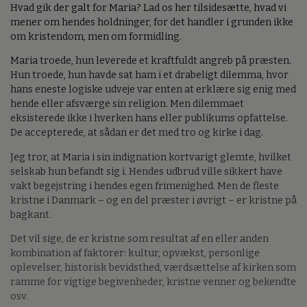
Hvad gik der galt for Maria? Lad os her tilsidesætte, hvad vi
mener om hendes holdninger, for det handler i grunden ikke
om kristendom, men om formidling.
Maria troede, hun leverede et kraftfuldt angreb på præsten.
Hun troede, hun havde sat ham i et drabeligt dilemma, hvor
hans eneste logiske udveje var enten at erklære sig enig med
hende eller afsværge sin religion. Men dilemmaet
eksisterede ikke i hverken hans eller publikums opfattelse.
De accepterede, at sådan er det med tro og kirke i dag.
Jeg tror, at Maria i sin indignation kortvarigt glemte, hvilket
selskab hun befandt sig i. Hendes udbrud ville sikkert have
vakt begejstring i hendes egen frimenighed. Men de fleste
kristne i Danmark – og en del præster i øvrigt – er kristne på
bagkant.
Det vil sige, de er kristne som resultat af en eller anden
kombination af faktorer: kultur, opvækst, personlige
oplevelser, historisk bevidsthed, værdsættelse af kirken som
ramme for vigtige begivenheder, kristne venner og bekendte
osv.