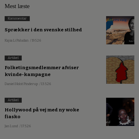
Mest læste
Kommentar
Sprækker i den svenske stilhed
Kajsa Li Paludan
/ 19.5.26
Artikel
Folketingsmedlemmer afviser
kvinde-kampagne
Daniel Holst Pinderup
/ 13.5.26
Artikel
Hollywood på vej med ny woke
fiasko
Jan Lund
/ 17.5.26