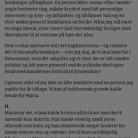
holdninger på bagkant. En person føler, mener eller tænker
nogle bestemte ting, måske krydret med lidt personlige
interesser og sym- og antipatier, og så danner han sig en
eller anden generel konklusion ud fra det. Nå ja, jeg må være
en slags liberal, eller i hvert fald tilstrækkeligt forliget med
liberalisme til at stemme på ham der Alex.
Hvis vi skal nærmere ind i det bagkantstema – og relatere
det til koranafbrændinger – tror jeg dog, at vi skal have fat i
fænomenet, som det udspiller sig et sted, der er lidt mindre
politisk og lidt mere generelt end de politiske ideologier.
Hvad med danskernes forhold til kristendom?
Ligesom sidst vil jeg dele en lille anekdote med en person, jeg
mødte for år tilbage. Vi kan af indslysende grunde kalde
hende for Maria.
II.
Maria var det, vi kan kalde kristen på forkant med dertil
hørende klar doktrin. Hun havde virkelig mødt Jesus
allerede som barn, og han eksisterede meget konkret for
hende som en ven og vejleder. Dertil kom selvfølgelig