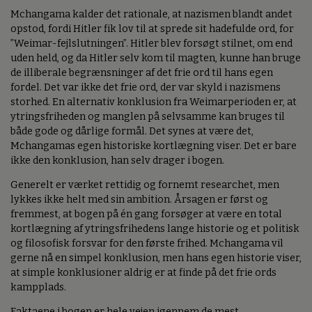
Mchangama kalder det rationale, at nazismen blandt andet
opstod, fordi Hitler fik lov til at sprede sit hadefulde ord, for
”Weimar-fejlslutningen”. Hitler blev forsøgt stilnet, om end
uden held, og da Hitler selv kom til magten, kunne han bruge
de illiberale begrænsninger af det frie ord til hans egen
fordel. Det var ikke det frie ord, der var skyld i nazismens
storhed. En alternativ konklusion fra Weimarperioden er, at
ytringsfriheden og manglen på selvsamme kan bruges til
både gode og dårlige formål. Det synes at være det,
Mchangamas egen historiske kortlægning viser. Det er bare
ikke den konklusion, han selv drager i bogen.
Generelt er værket rettidig og fornemt researchet, men
lykkes ikke helt med sin ambition. Årsagen er først og
fremmest, at bogen på én gang forsøger at være en total
kortlægning af ytringsfrihedens lange historie og et politisk
og filosofisk forsvar for den første frihed. Mchangama vil
gerne nå en simpel konklusion, men hans egen historie viser,
at simple konklusioner aldrig er at finde på det frie ords
kampplads.
Faktaene i bogen er hele vejen igennem de mest