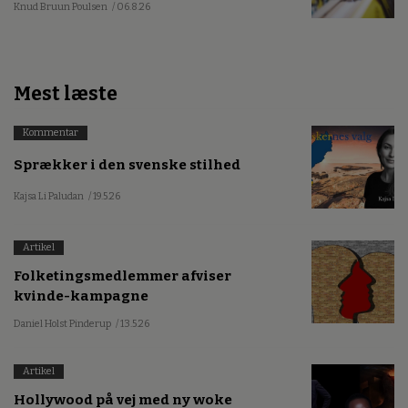
Knud Bruun Poulsen
/ 06.8.26
Mest læste
Kommentar
Sprækker i den svenske stilhed
Kajsa Li Paludan
/ 19.5.26
Artikel
Folketingsmedlemmer afviser
kvinde-kampagne
Daniel Holst Pinderup
/ 13.5.26
Artikel
Hollywood på vej med ny woke